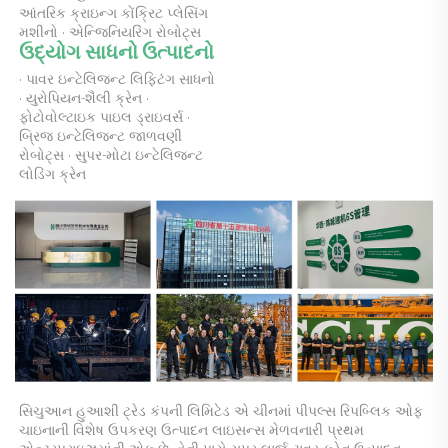
આંતરિક ક્રાઇન્ગ કોંક્રિટ પ્લેસિંગ 
મશીનો · એન્જિનિયરિંગ રોબોટ્સ 
ઉદ્યોગ સાધનો ઉત્પાદનો 
· પાવર ઇન્ટેલિજન્ટ લિફ્ટિંગ સાધનો 
· યુરોપિયન-શૈલી ક્રેન · 
ફોટોવોલ્ટાઇક પાઇલ ડ્રાઇવર્સ · 
બ્રિજ ઇન્ટેલિજન્ટ જાળવણી 
રોબોટ્સ · સુપર-મોટા ઇન્ટેલિજન્ટ 
લોડિંગ ક્રેન 
સિચુઆન હુઆશી ટ્રેડ કંપની લિમિટેડ એ ચીનમાં પીપલ્સ રિપબ્લિક ઓફ 
ચાઇનાની વિશેષ ઉપકરણ ઉત્પાદન લાઇસન્સ મેળવનારી પ્રથમ 