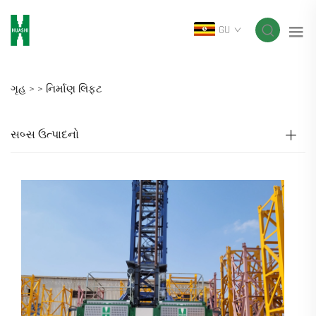
GU
ગૃહ >
>
નિર્માણ લિફ્ટ
સબ્સ ઉત્પાદનો