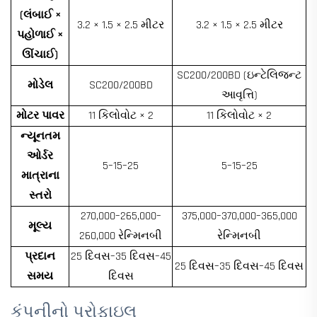
(લંબાઈ ×
3.2 × 1.5 × 2.5 મીટર
3.2 × 1.5 × 2.5 મીટર
પહોળાઈ ×
ઊંચાઈ)
SC200/200BD (ઇન્ટેલિજન્ટ
મોડેલ
SC200/200BD
આવૃત્તિ)
મોટર પાવર
11 કિલોવોટ × 2
11 કિલોવોટ × 2
ન્યૂનતમ
ઓર્ડર
5–15–25
5–15–25
માત્રાના
સ્તરો
270,000–265,000–
375,000–370,000–365,000
મૂલ્ય
260,000 રેન્મિનબી
રેન્મિનબી
પ્રદાન
25 દિવસ–35 દિવસ–45
25 દિવસ–35 દિવસ–45 દિવસ
સમય
દિવસ
કંપનીનો પ્રોફાઇલ