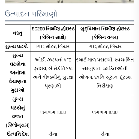
ઉત્પાદન પરિમાણો
SC200 નિર્માણ હોઇસ્ટ
બુદ્ધિમાન નિર્માણ હોઇસ્ટ
વસ્તુ
(કેબિન સાથે)
(કેબિન વગર)
મુખ્ય ઘટકો
PLC, મોટર, ગિયર
PLC, મોટર, ગિયર
મુખ્ય
ઓછી ઝડપનો VFD
સ્માર્ટ માળ પસંદગી, સ્વચાલિત
ઘટકોના
ડ્રાઇવ, બે મેકેનિકલ
સમતુલન, વ્યક્તિઓની
અનોખા
અને વીજળીનું સુરક્ષા
ઓળખ, ધ્વનિ સૂચન, દૂરસ્થ
વેચાણના
પ્રણાલી
નિરીક્ષણ
મુદ્દાઓ
મુખ્ય
ઘટકોનું
લગભગ 1800
લગભગ 1800
વજન
(કિલોગ્રામ)
ઉત્પત્તિ દેશ
ચૈના
ચૈના