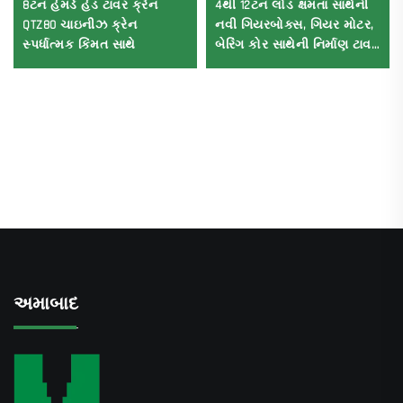
8ટન હેમર્ડ હેડ ટાવર ક્રેન
4થી 12ટન લોડ ક્ષમતા સાથેની
QTZ80 ચાઇનીઝ ક્રેન
નવી ગિયરબોક્સ, ગિયર મોટર,
સ્પર્ધાત્મક કિંમત સાથે
બેરિંગ કોર સાથેની નિર્માણ ટાવર
ક્રેન
અમાબાદ