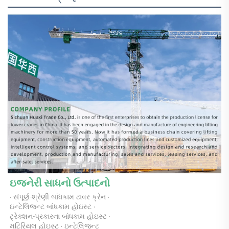
ઇજનેરી સાધનો ઉત્પાદનો 
· સંપૂર્ણ-શ્રેણી બાંધકામ ટાવર ક્રેન · 
ઇન્ટેલિજન્ટ બાંધકામ હોઇસ્ટ · 
ટ્રેક્શન-પ્રકારના બાંધકામ હોઇસ્ટ · 
મટિરિયલ હોઇસ્ટ · ઇન્ટેલિજન્ટ 