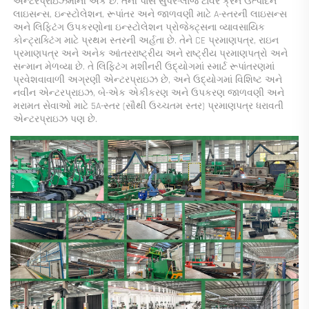
એન્ટરપ્રાઇઝમાંની એક છે. તેની પાસે સુપર-લાર્જ ટાવર ક્રેન ઉત્પાદન 
લાઇસન્સ, ઇન્સ્ટોલેશન, રૂપાંતર અને જાળવણી માટે A-સ્તરની લાઇસન્સ 
અને લિફ્ટિંગ ઉપકરણોના ઇન્સ્ટોલેશન પ્રોજેક્ટ્સના વ્યાવસાયિક 
કોન્ટ્રાક્ટિંગ માટે પ્રથમ સ્તરની અર્હતા છે. તેને CE પ્રમાણપત્ર, રાઇન 
પ્રમાણપત્ર અને અનેક આંતરરાષ્ટ્રીય અને રાષ્ટ્રીય પ્રમાણપત્રો અને 
સન્માન મેળવ્યા છે. તે લિફ્ટિંગ મશીનરી ઉદ્યોગમાં સ્માર્ટ રૂપાંતરણમાં 
પ્રવેશવાવાળી અગ્રણી એન્ટરપ્રાઇઝ છે, અને ઉદ્યોગમાં વિશિષ્ટ અને 
નવીન એન્ટરપ્રાઇઝ, બે-એક એકીકરણ અને ઉપકરણ જાળવણી અને 
મરામત સેવાઓ માટે 5A-સ્તર (સૌથી ઉચ્ચતમ સ્તર) પ્રમાણપત્ર ધરાવતી 
એન્ટરપ્રાઇઝ પણ છે. 