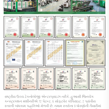
રાષ્ટ્રીય ઉચ્ચ ટેકનોલોજી એન્ટરપ્રાઇઝ તરીકે, હુઆસી જિનચેંગ 
કન્સ્ટ્રક્શન મશીનરીએ 72 પેટન્ટ, 6 સોફ્ટવેર કૉપિરાઇટ, 2 પ્રાંતીય 
સ્તરની બાંધકામ પદ્ધતિઓ મેળવી છે, તમામ સ્તરોના 9 ધોરણોની તૈયારીમાં 