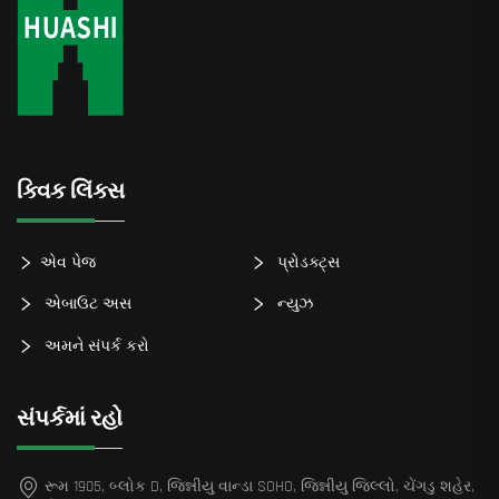
ક્વિક લિંક્સ
એવ પેજ
પ્રોડક્ટ્સ
એબાઉટ અસ
ન્યુઝ
અમને સંપર્ક કરો
સંપર્કમાં રહો
રૂમ 1905, બ્લોક D, જિન્નીયુ વાન્ડા SOHO, જિન્નીયુ જિલ્લો, ચેંગડુ શહેર,