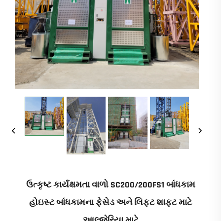
ઉત્કૃષ્ટ કાર્યક્ષમતા વાળો SC200/200FS1 બાંધકામ
હોઇસ્ટ બાંધકામના ફેસેડ અને લિફ્ટ શાફ્ટ માટે
આલ્જેરિયા માટે