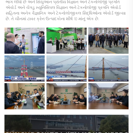
ભાગ લીધો છે અને સિચુઆન પ્રાંતીય વિજ્ઞાન અને ટેકનોલોજી પ્રગતિ 
એવોર્ડ અને ચેંગડુ મ્યુનિસિપલ વિજ્ઞાન અને ટેકનોલોજી પ્રગતિ એવોર્ડ 
સહિતના અનેક વૈજ્ઞાનિક અને ટેકનોલોજીકલ સિદ્ધિઓના એવોર્ડ જીત્યા 
છે. તે ચીનમાં ટાવર ક્રેન ઉત્પાદકોના શીર્ષ 10 માંનું એક છે. 