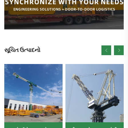
સૂચિત ઉત્પાદનો