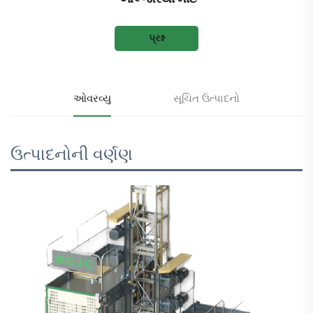
પ્રશ્ન
ઓવરવ્યુ
સૂચિત ઉત્પાદનો
ઉત્પાદનોની વર્ણણ