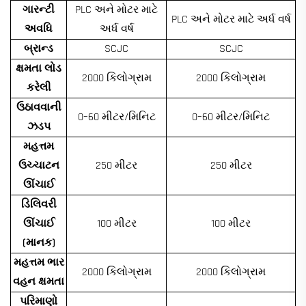
ગારન્ટી
PLC અને મોટર માટે
PLC અને મોટર માટે અર્ધ વર્ષ
અવધિ
અર્ધ વર્ષ
બ્રાન્ડ
SCJC
SCJC
ક્ષમતા લોડ
2000 કિલોગ્રામ
2000 કિલોગ્રામ
કરેલી
ઉઠાવવાની
0–60 મીટર/મિનિટ
0–60 મીટર/મિનિટ
ઝડપ
મહત્તમ
ઉચ્ચાટન
250 મીટર
250 મીટર
ઊંચાઈ
ડિલિવરી
ઊંચાઈ
100 મીટર
100 મીટર
(માનક)
મહત્તમ ભાર
2000 કિલોગ્રામ
2000 કિલોગ્રામ
વહન ક્ષમતા
પરિમાણો