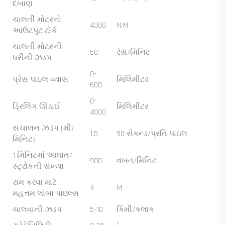
દબાણ
ચાલતી મોટરનો
4300
N.M
આઉટપુટ ટોર્ક
ચાલતી મોટરની
50
રેસ/મિનિટ
ધરીની ઝડપ
0-
પ્રેસ પાઇલ વ્યાસ
મિલિમીટર
600
0-
ડ્રિલિંગ ઊંડાઈ
મિલિમીટર
4000
સંચાલન ઝડપ (મી/
1.5
90 સેકન્ડ/પ્રતિ પાઇલ
મિનિટ)
1 મિનિટમાં આઘાત/
900
વખત/મિનિટ
સ્ટ્રોકની સંખ્યા
રામ કરવા માટે
4
M
મહત્તમ લાંબા પાઇલ્સ
ચાલવાની ઝડપ
5-10
કિમી/કલાક