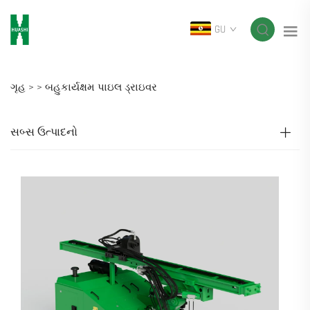
GU
ગૃહ >
>
બહુકાર્યક્ષમ પાઇલ ડ્રાઇવર
સબ્સ ઉત્પાદનો