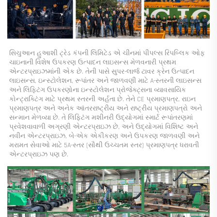
સિચુઆન હુઆશી ટ્રેડ કંપની લિમિટેડ એ ચીનમાં પીપલ્સ રિપબ્લિક ઓફ 
ચાઇનાની વિશેષ ઉપકરણ ઉત્પાદન લાઇસન્સ મેળવનારી પ્રથમ 
એન્ટરપ્રાઇઝમાંની એક છે. તેની પાસે સુપર-લાર્જ ટાવર ક્રેન ઉત્પાદન 
લાઇસન્સ, ઇન્સ્ટોલેશન, રૂપાંતર અને જાળવણી માટે A-સ્તરની લાઇસન્સ 
અને લિફ્ટિંગ ઉપકરણોના ઇન્સ્ટોલેશન પ્રોજેક્ટ્સના વ્યાવસાયિક 
કોન્ટ્રાક્ટિંગ માટે પ્રથમ સ્તરની અર્હતા છે. તેને CE પ્રમાણપત્ર, રાઇન 
પ્રમાણપત્ર અને અનેક આંતરરાષ્ટ્રીય અને રાષ્ટ્રીય પ્રમાણપત્રો અને 
સન્માન મેળવ્યા છે. તે લિફ્ટિંગ મશીનરી ઉદ્યોગમાં સ્માર્ટ રૂપાંતરણમાં 
પ્રવેશવાવાળી અગ્રણી એન્ટરપ્રાઇઝ છે, અને ઉદ્યોગમાં વિશિષ્ટ અને 
નવીન એન્ટરપ્રાઇઝ, બે-એક એકીકરણ અને ઉપકરણ જાળવણી અને 
મરામત સેવાઓ માટે 5A-સ્તર (સૌથી ઉચ્ચતમ સ્તર) પ્રમાણપત્ર ધરાવતી 
એન્ટરપ્રાઇઝ પણ છે. 