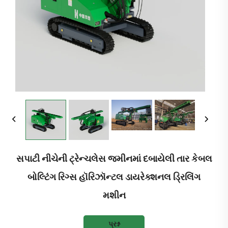
સપાટી નીચેની ટ્રેન્ચલેસ જમીનમાં દબાયેલી તાર કેબલ
બોલ્ટિંગ રિગ્સ હૉરિઝૉન્ટલ ડાયરેક્શનલ ડ્રિલિંગ
મશીન
પ્રશ્ન