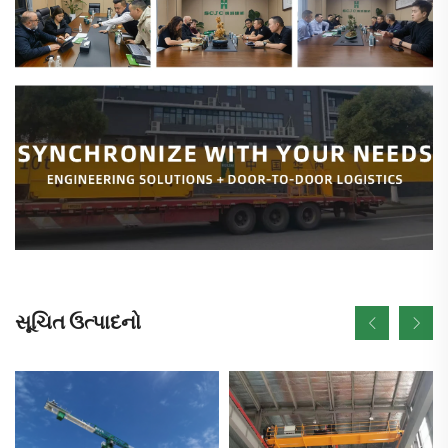
સૂચિત ઉત્પાદનો