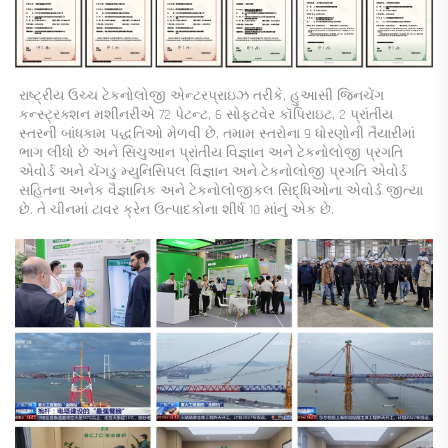
રાષ્ટ્રીય ઉચ્ચ ટેકનોલોજી એન્ટરપ્રાઇઝ તરીકે, હુઆસી જિનચેંગ 
કન્સ્ટ્રક્શન મશીનરીએ 72 પેટન્ટ, 6 સોફ્ટવેર કૉપિરાઇટ, 2 પ્રાંતીય 
સ્તરની બાંધકામ પદ્ધતિઓ મેળવી છે, તમામ સ્તરોના 9 ધોરણોની તૈયારીમાં 
ભાગ લીધો છે અને સિચુઆન પ્રાંતીય વિજ્ઞાન અને ટેકનોલોજી પ્રગતિ 
એવોર્ડ અને ચેંગડુ મ્યુનિસિપલ વિજ્ઞાન અને ટેકનોલોજી પ્રગતિ એવોર્ડ 
સહિતના અનેક વૈજ્ઞાનિક અને ટેકનોલોજીકલ સિદ્ધિઓના એવોર્ડ જીત્યા 
છે. તે ચીનમાં ટાવર ક્રેન ઉત્પાદકોના શીર્ષ 10 માંનું એક છે. 