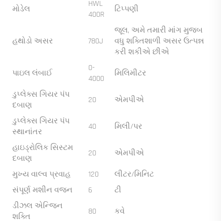
HWL
મોડેલ
ટિપ્પણી
400R
જૂલ, અમે તમારી માંગ મુજબ
હથોડો અસર
780J
વધુ શક્તિશાળી અસર ઉત્પન્ન
કરી શકીએ છીએ
0-
પાઇલ લંબાઈ
મિલિમીટર
4000
ડુપ્લેક્સ ગિયર પંપ
20
એમપીએ
દબાણ
ડુપ્લેક્સ ગિયર પંપ
40
મિલી/પર
સ્થાનાંતર
હાઇડ્રોલિક સિસ્ટમ
20
એમપીએ
દબાણ
મુખ્ય વાલ્વ પ્રવાહ
120
લીટર/મિનિટ
સંપૂર્ણ મશીન વજન
6
ટી
ડીઝલ એન્જિન
80
કવે
શક્તિ