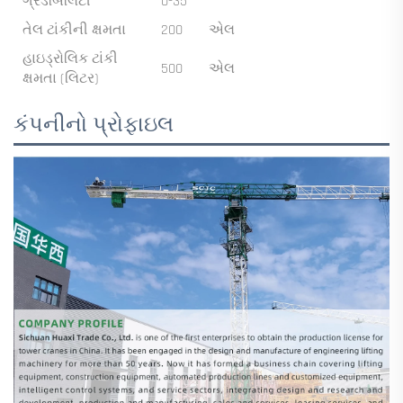
ગ્રેડેબિલિટી
0-35
°
તેલ ટાંકીની ક્ષમતા
200
એલ
હાઇડ્રોલિક ટાંકી
500
એલ
ક્ષમતા (લિટર)
કંપનીનો પ્રોફાઇલ