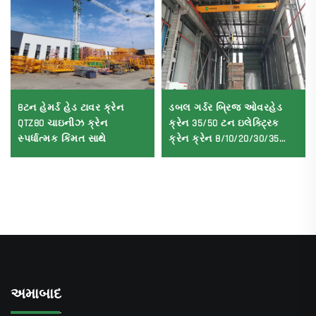
8ટન હેમર્ડ હેડ ટાવર ક્રેન
ડબલ ગર્ડર બ્રિજ ઓવરહેડ
QTZ80 ચાઇનીઝ ક્રેન
ક્રેન 35/50 ટન ઇલેક્ટ્રિક
સ્પર્ધાત્મક કિંમત સાથે
ક્રેન ક્રેન 8/10/20/30/35
સ્પેન ઔદ્યોગિક મશીનરી અને
સાધનો વેચાણ માટે
અમાબાદ