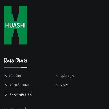
ક્વિક લિંક્સ
એવ પેજ
પ્રોડક્ટ્સ
એબાઉટ અસ
ન્યુઝ
અમને સંપર્ક કરો