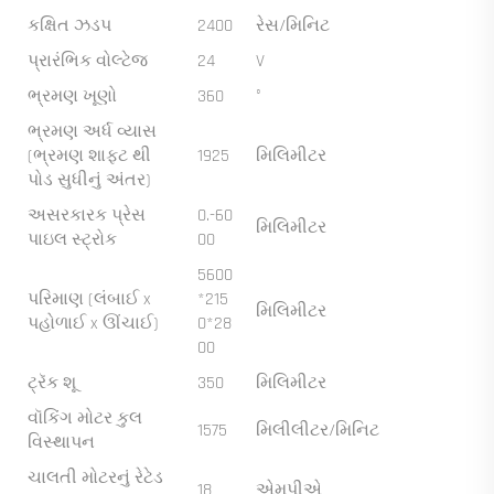
કક્ષિત ઝડપ
2400
રેસ/મિનિટ
પ્રારંભિક વોલ્ટેજ
24
V
ભ્રમણ ખૂણો
360
°
ભ્રમણ અર્ધ વ્યાસ
(ભ્રમણ શાફ્ટ થી
1925
મિલિમીટર
પોડ સુધીનું અંતર)
અસરકારક પ્રેસ
0.-60
મિલિમીટર
પાઇલ સ્ટ્રોક
00
5600
પરિમાણ (લંબાઈ x
*215
મિલિમીટર
પહોળાઈ x ઊંચાઈ)
0*28
00
ટ્રૅક શૂ
350
મિલિમીટર
વૉકિંગ મોટર કુલ
1575
મિલીલીટર/મિનિટ
વિસ્થાપન
ચાલતી મોટરનું રેટેડ
18
એમપીએ