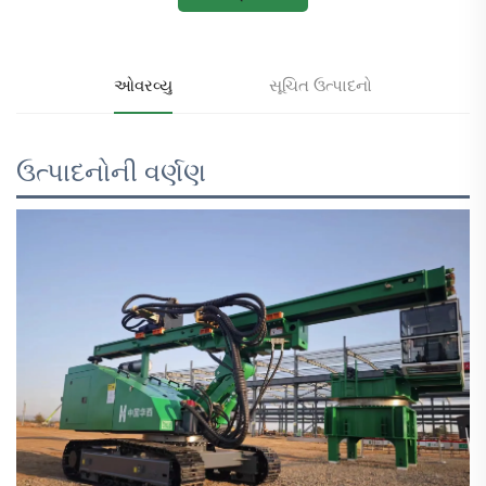
ઓવરવ્યુ
સૂચિત ઉત્પાદનો
ઉત્પાદનોની વર્ણણ