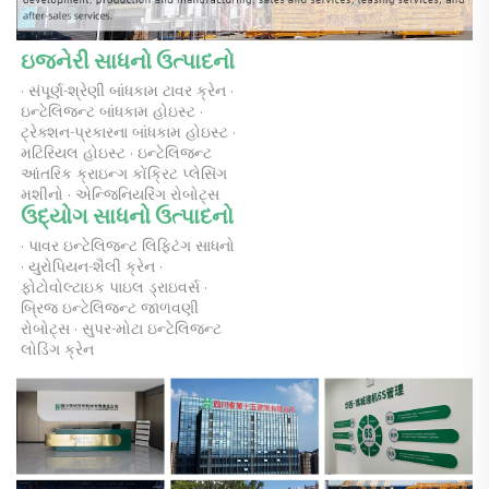
ઇજનેરી સાધનો ઉત્પાદનો 
· સંપૂર્ણ-શ્રેણી બાંધકામ ટાવર ક્રેન · 
ઇન્ટેલિજન્ટ બાંધકામ હોઇસ્ટ · 
ટ્રેક્શન-પ્રકારના બાંધકામ હોઇસ્ટ · 
મટિરિયલ હોઇસ્ટ · ઇન્ટેલિજન્ટ 
આંતરિક ક્રાઇન્ગ કોંક્રિટ પ્લેસિંગ 
મશીનો · એન્જિનિયરિંગ રોબોટ્સ 
ઉદ્યોગ સાધનો ઉત્પાદનો 
· પાવર ઇન્ટેલિજન્ટ લિફ્ટિંગ સાધનો 
· યુરોપિયન-શૈલી ક્રેન · 
ફોટોવોલ્ટાઇક પાઇલ ડ્રાઇવર્સ · 
બ્રિજ ઇન્ટેલિજન્ટ જાળવણી 
રોબોટ્સ · સુપર-મોટા ઇન્ટેલિજન્ટ 
લોડિંગ ક્રેન 