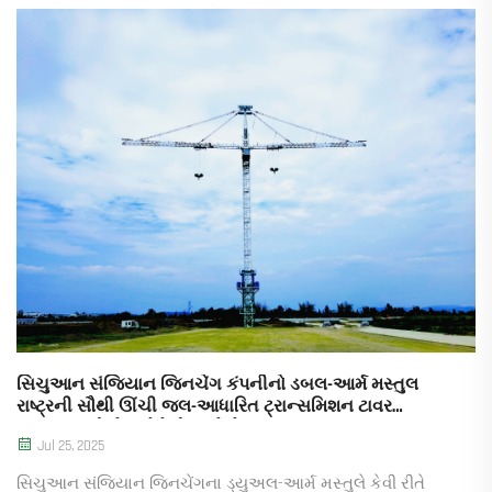
અને એન્ગેજમેન્ટ માટે તેમની રણનીતિ જાણો. તેમની સફળતાનો
અનુભવ કરો.
સિચુઆન સંજિયાન જિનચેંગ કંપનીનો ડબલ-આર્મ મસ્તુલ
રાષ્ટ્રની સૌથી ઊંચી જલ-આધારિત ટ્રાન્સમિશન ટાવર
સુધારાના પ્રોજેક્ટને ટેકો આપે છે.
Jul 25, 2025
સિચુઆન સંજિયાન જિનચેંગના ડ્યુઅલ-આર્મ મસ્તુલે કેવી રીતે