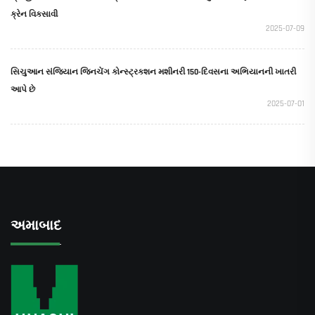
ક્રેન વિકસાવી
2025-07-09
સિચુઆન સંજિયાન જિનચેંગ કોન્સ્ટ્રક્શન મશીનરી 150-દિવસના અભિયાનની ખાતરી
આપે છે
2025-07-01
અમાબાદ