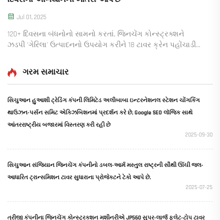
Jul 01, 2025
120+ દિવસના બંધનોનો સામનો કરતાં, જિનચેંગ કોન્સ્ટ્રક્શને
ઝડપી 'ગેરિલા' ઉત્પાદનનો ઉપયોગ કરીને 18 ટાવર ક્રેન પહોંચાડી
અને 45+ નવા ઓર્ડર સુનિશ્ચિત કર્યા. કેવી રીતે ઉત્પાદન ચાલુ રાખ્યું
તે જુઓ. વધુ માહિતી મેળવો.
ગરમ સમાચાર
સિચુઆન હુઆશી ટ્રેડિંગ કંપની લિમિટેડ અલીબાબા ઇન્ટરનેશનલ સ્ટેશન ચોંગકિંગ
થાઉઝન-પર્સન સમિટ એક્ઝિબિશનમાં પ્રદર્શન કરે છે, Google SEO લૉજિક સાથે
આંતરરાષ્ટ્રીય બજારમાં વિસ્તરણ કરી રહી છે
2025-09-30
સિચુઆન સંજિયાન જિનચેંગ કંપનીનો ડબલ-આર્મ મસ્તુલ રાષ્ટ્રની સૌથી ઊંચી જલ-
આધારિત ટ્રાન્સમિશન ટાવર સુધારાના પ્રોજેક્ટને ટેકો આપે છે.
2025-07-25
ત્રીજી કંપનીના જિનચેંગ કોન્સ્ટ્રક્શન મશીનરીએ JP560 સુપર-લાર્જ ફ્લેટ-ટોપ ટાવર