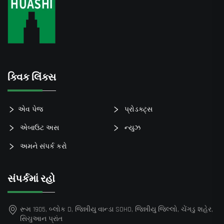
ક્વિક લિંક્સ
એવ પેજ
પ્રોડક્ટ્સ
એબાઉટ અસ
ન્યુઝ
અમને સંપર્ક કરો
સંપર્કમાં રહો
રૂમ 1905, બ્લોક D, જિન્નીયુ વાન્ડા SOHO, જિન્નીયુ જિલ્લો, ચેંગડુ શહેર,
સિચુઆન પ્રાંત