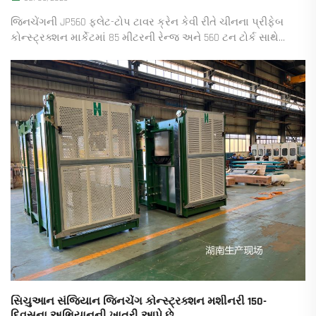
જિનચેંગની JP560 ફ્લેટ-ટોપ ટાવર ક્રેન કેવી રીતે ચીનના પ્રીફેબ
કોન્સ્ટ્રક્શન માર્કેટમાં 85 મીટરની રેન્જ અને 560 ટન ટોર્ક સાથે
મહત્વપૂર્ણ ખાડો પૂરો કરે છે. તેની આગવી ડિઝાઇન, ઝડપી વિકાસ
અને વાસ્તવિક પરિણામો વિશે જાણો. ભારે લિફ્ટિંગની ભવિષ્યની
તસવીર જુઓ.
સિચુઆન સંજિયાન જિનચેંગ કોન્સ્ટ્રક્શન મશીનરી 150-
દિવસના અભિયાનની ખાતરી આપે છે