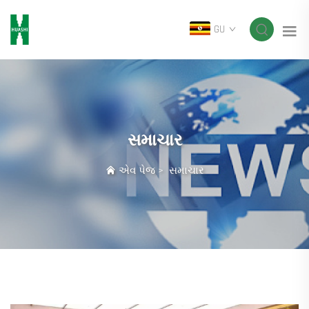
GU
સમાચાર
એવ પેજ
>
સમાચાર