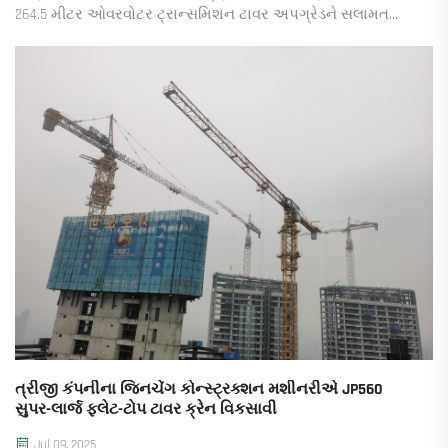
264.5 મીટર ઓવરવોટર ટ્રાન્સમિશન ટાવર અપગ્રેડને સલામત
અને ચોક્કસ રીતે ટૂંકા સમયગાળા અને જટિલ પરિસ્થિતિઓમાં પૂર્ણ
કર્યો. આ સાધનની કૃતિ જુઓ.
ત્રીજી કંપનીના જિનચેંગ કોન્સ્ટ્રક્શન મશીનરીએ JP560
સુપર-લાર્જ ફ્લેટ-ટોપ ટાવર ક્રેન વિકસાવી
Jul 09, 2025