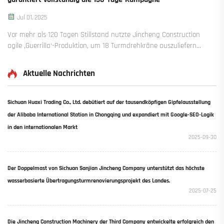
Jul 01, 2025
Vor mehr als 120 Tagen Stillstand nutzte Jincheng Construction
agile ‚Guerrilla‘-Produktion, um 18 Turmdrehkräne auszuliefern
und 45+ neue Aufträge zu sichern. Erfahren Sie, wie die
Produktion weiterlief. Mehr erfahren.
Aktuelle Nachrichten
Sichuan Huaxi Trading Co., Ltd. debütiert auf der tausendköpfigen Gipfelausstellung
der Alibaba International Station in Chongqing und expandiert mit Google-SEO-Logik
in den internationalen Markt
2025-09-30
Der Doppelmast von Sichuan Sanjian Jincheng Company unterstützt das höchste
wasserbasierte Übertragungsturmrenovierungsprojekt des Landes.
2025-07-25
Die Jincheng Construction Machinery der Third Company entwickelte erfolgreich den