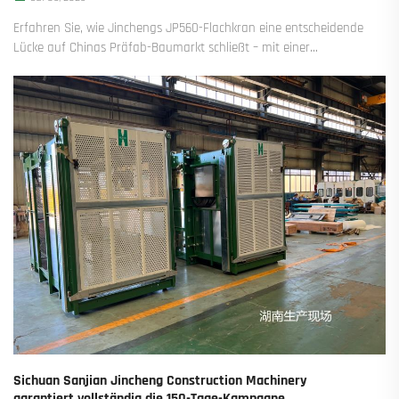
Erfahren Sie, wie Jinchengs JP560-Flachkran eine entscheidende
Lücke auf Chinas Präfab-Baumarkt schließt – mit einer
Reichweite von 85 Metern und einem Drehmoment von 560
Tonnen. Erfahren Sie mehr über das fortschrittliche Design, die
schnelle Entwicklung und die praktischen Auswirkungen. Sehen
Sie die Zukunft des schweren Hebens.
Sichuan Sanjian Jincheng Construction Machinery
garantiert vollständig die 150-Tage-Kampagne