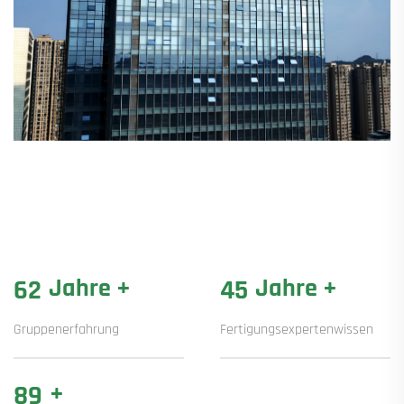
Jahre +
Jahre +
70
50
Gruppenerfahrung
Fertigungsexpertenwissen
+
100