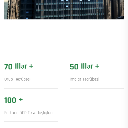
Illər +
Illər +
70
50
Qrup Təcrübəsi
İmalat Təcrübəsi
+
100
Fortune 500 Tərəfdaşlıqları