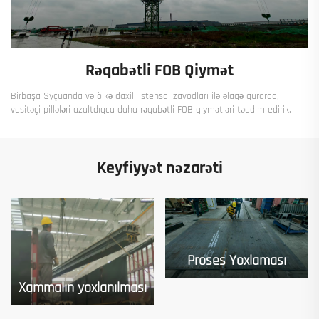
Rəqabətli FOB Qiymət
Birbaşa Syçuanda və ölkə daxili istehsal zavodları ilə əlaqə quraraq,
vasitəçi pillələri azaltdıqca daha rəqabətli FOB qiymətləri təqdim edirik.
Keyfiyyət nəzarəti
Proses Yoxlaması
Xammalın yoxlanılması