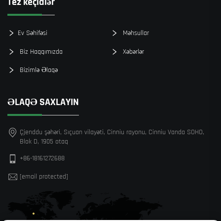
Tez keçidlər
Ev Səhifəsi
Məhsullar
Biz Haqqımızda
Xəbərlər
Bizimlə Əlaqə
ƏLAQƏ SAXLAYIN
Çjenddu şəhəri, Sıçuan vilayəti, Cinniu rayonu, Cinniu Vanda SOHO,
Blok D, 1905 otaq
+86-18161272688
[email protected]