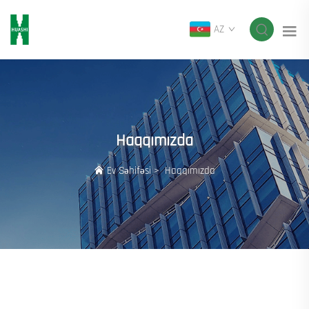
AZ
Haqqımızda
Ev Səhifəsi
>
Haqqımızda