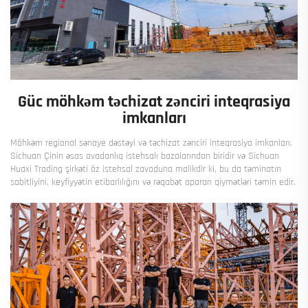
Güc möhkəm təchizat zənciri inteqrasiya
imkanları
Möhkəm regional sənaye dəstəyi və təchizat zənciri inteqrasiya imkanları.
Sichuan Çinin əsas avadanlıq istehsalı bazalarından biridir və Sichuan
Huaxi Trading şirkəti öz istehsal zavoduna malikdir ki, bu da təminatın
sabitliyini, keyfiyyətin etibarlılığını və rəqabət aparan qiymətləri təmin edir.