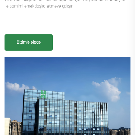
ilə samimi əməkdaşlıq etməyə çalışır.
Bizimlə əlaqə