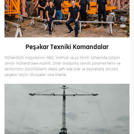
Peşəkar Texniki Komandalar
Mühəndislik maşınlarının R&D, istehsal və ya tikinti sahəsində çalışan
senior mühəndislərə malikik. Onlar avadanlıq texniki parametrlərini və
performans üstünlüklərini dəqiq şərh edə bilər və beynəlxalq alıcılara
peşəkar seçim tövsiyələri verə bilərlər.