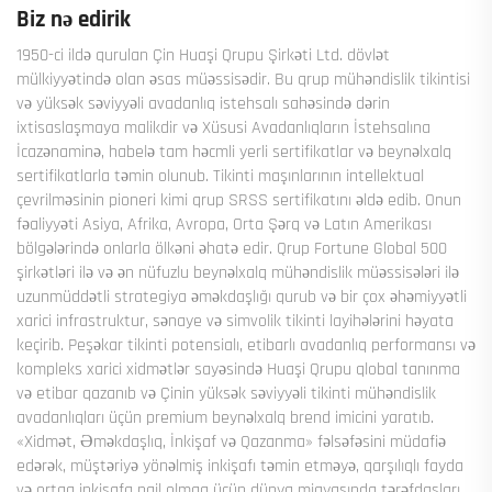
Biz nə edirik
1950-ci ildə qurulan Çin Huaşi Qrupu Şirkəti Ltd. dövlət
mülkiyyətində olan əsas müəssisədir. Bu qrup mühəndislik tikintisi
və yüksək səviyyəli avadanlıq istehsalı sahəsində dərin
ixtisaslaşmaya malikdir və Xüsusi Avadanlıqların İstehsalına
İcazənaminə, habelə tam həcmli yerli sertifikatlar və beynəlxalq
sertifikatlarla təmin olunub. Tikinti maşınlarının intellektual
çevrilməsinin pioneri kimi qrup SRSS sertifikatını əldə edib. Onun
fəaliyyəti Asiya, Afrika, Avropa, Orta Şərq və Latın Amerikası
bölgələrində onlarla ölkəni əhatə edir. Qrup Fortune Global 500
şirkətləri ilə və ən nüfuzlu beynəlxalq mühəndislik müəssisələri ilə
uzunmüddətli strategiya əməkdaşlığı qurub və bir çox əhəmiyyətli
xarici infrastruktur, sənaye və simvolik tikinti layihələrini həyata
keçirib. Peşəkar tikinti potensialı, etibarlı avadanlıq performansı və
kompleks xarici xidmətlər sayəsində Huaşi Qrupu qlobal tanınma
və etibar qazanıb və Çinin yüksək səviyyəli tikinti mühəndislik
avadanlıqları üçün premium beynəlxalq brend imicini yaratıb.
«Xidmət, Əməkdaşlıq, İnkişaf və Qazanma» fəlsəfəsini müdafiə
edərək, müştəriyə yönəlmiş inkişafı təmin etməyə, qarşılıqlı fayda
və ortaq inkişafa nail olmaq üçün dünya miqyasında tərəfdaşları