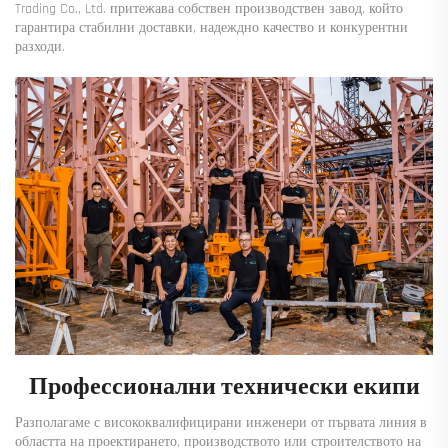
Trading Co., Ltd. притежава собствен производствен завод, който
гарантира стабилни доставки, надеждно качество и конкурентни
разходи.
Профессионални технически екипи
Разполагаме с висококвалифицирани инженери от първата линия в
областта на проектирането, производството или строителството на