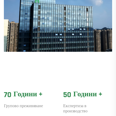
Години +
Години +
70
50
Групово преживяване
Експертиза в
производство