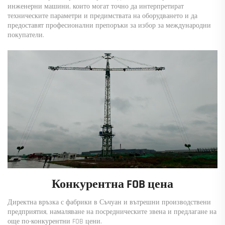
инженерни машини, които могат точно да интерпретират
техническите параметри и предимствата на оборудването и да
предоставят професионални препоръки за избор за международни
покупатели.
Конкурентна FOB цена
Директна връзка с фабрики в Съчуан и вътрешни производствени
предприятия, намаляване на посредническите звена и предлагане на
още по-конкурентни FOB цени.