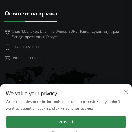
Останете на връзка
Стая 1905, Блок D, Jinniu Wanda SOHO, Район Джинниу, град
Ченду, провинция Съчуан
+86-18161272688
[email protected]
We value your privacy
We use cookies and similar tools to provide our services. If you don't
want to accept all cookies, click Personalize cookies.
Accept all
Всички права запазени © Sichuan Huaxi Trading Co., LTD —
Политика