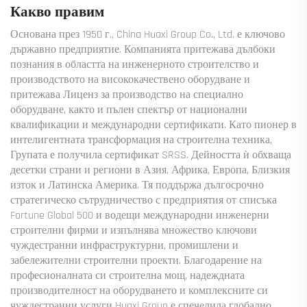
Какво правим
Основана през 1950 г., China Huaxi Group Co., Ltd. е ключово
държавно предприятие. Компанията притежава дълбоки
познания в областта на инженерното строителство и
производството на висококачествено оборудване и
притежава Лиценз за производство на специално
оборудване, както и пълен спектър от национални
квалификации и международни сертификати. Като пионер в
интелигентната трансформация на строителна техника,
Групата е получила сертификат SRSS. Дейността ѝ обхваща
десетки страни и региони в Азия, Африка, Европа, Близкия
изток и Латинска Америка. Тя поддържа дългосрочно
стратегическо сътрудничество с предприятия от списъка
Fortune Global 500 и водещи международни инженерни
строителни фирми и изпълнява множество ключови
чуждестранни инфраструктурни, промишлени и
забележителни строителни проекти. Благодарение на
професионалната си строителна мощ, надеждната
производителност на оборудването и комплексните си
чуждестранни услуги Huaxi Group е спечелила глобално