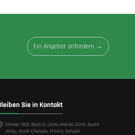
Ein Angebot anfordern →
Bleiben Sie in Kontakt
Zimmer 1905, Block D, Jinniu Wanda SOHO, Bezirk
Jinniu, Stadt Chengdu, Provinz Sichuan