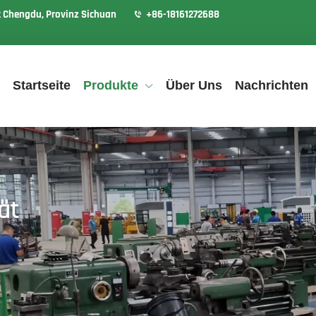
t Chengdu, Provinz Sichuan
+86-18161272688
Startseite
Produkte
Über Uns
Nachrichten
ät