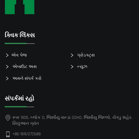
ક્વિક લિંક્સ
એવ પેજ
પ્રોડક્ટ્સ
એબાઉટ અસ
ન્યુઝ
અમને સંપર્ક કરો
સંપર્કમાં રહો
રૂમ 1905, બ્લોક D, જિન્નીયુ વાન્ડા SOHO, જિન્નીયુ જિલ્લો, ચેંગડુ શહેર,
સિચુઆન પ્રાંત
+86-18161272688