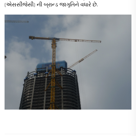
(એસસીજેસી) ની બ્રાન્ડ જાગૃતિને વધારે છે.