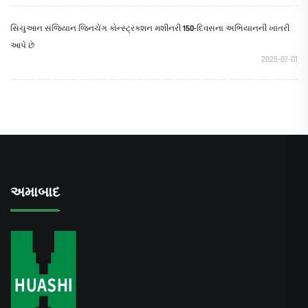
સિચુઆન સંજિયાન જિનચેંગ કોન્સ્ટ્રક્શન મશીનરી 150-દિવસના અભિયાનની ખાતરી
આપે છે
2025-07-01
અમાબાદ