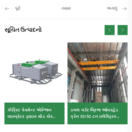
પૂર્વ
અગલું
તમામ
સૂચિત ઉત્પાદનો
કોંક્રિટ પેવમેન્ટ એન્જિન
ડબલ ગર્ડર બ્રિજ ઓવરહેડ
વાઇબ્રેટર ડ્રાઇવ મોડ કોર
ક્રેન 35/50 ટન ઇલેક્ટ્રિક
ઘટકો સમાવેશ માટે મોટા પાયે
ક્રેન ક્રેન 8/10/20/30/35
લેસર લેવલિંગ મશીન
સ્પેન ઔદ્યોગિક મશીનરી અને