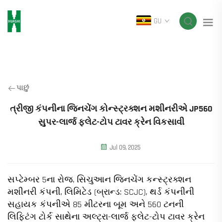
GU
પાછું
ત્રીજી કંપનીના જિનચેંગ કોન્સ્ટ્રક્શન મશીનરીએ JP560
સુપર-લાર્જ ફ્લેટ-ટોપ ટાવર ક્રેન વિકસાવી
Jul 09, 2025
સપ્ટેમ્બર 5ના રોજ, સિચુઆન જિનચેંગ કન્સ્ટ્રક્શન
મશીનરી કંપની, લિમિટેડ (બ્રાન્ડ: SCJC), થર્ડ કંપનીની
સહાયક કંપનીએ 85 મીટરના બૂમ અને 560 ટનની
લિફ્ટિંગ ટોર્ક સાથેના અલ્ટ્રા-લાર્જ ફ્લેટ-ટોપ ટાવર ક્રેન