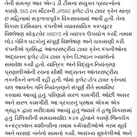
તેની સમગ્ર આર એન્ડ ડી ટીમના સંયુક્ત પ્રયત્નોના
કારણે, 560 ટન મીટરની JP560 ફ્લેટ-ટોપ ટાવર ક્રેન માત્ર
છ મહિનામાં સફળતાપૂર્વક વિકસાવવામાં આવી હતી. તેના
વિકાસ દરમિયાન, કંપનીએ વ્યાવસાયિક કમ્પ્યુટર
વિશ્લેષણ સૉફ્ટવેર ANSYS નો વ્યાપક ઉપયોગ કર્યો, તમામ
લોડ બેરિંગ ઘટકોનું સંપૂર્ણ વિશ્લેષણ અને ચકાસણી કરી.
કંપનીએ પ્રસિદ્ધ આંતરરાષ્ટ્રીય ટાવર ક્રેન કંપનીઓના
અદ્યતન ફ્લેટ-ટોપ ટાવર ક્રેન ડિઝાઇન ખ્યાલોનો
સમાવેશ કર્યો હતો. યાંત્રિક અને વિદ્યુત નિયંત્રણ
પ્રણાલીઓની રચના સૌથી અદ્યતન આંતરરાષ્ટ્રીય
તકનીકને વળગી રહી હતી, જેમાં ફ્લેટ-ટોપ ટાવર ક્રેનમાં
ચલ આવર્તન ગતિ નિયંત્રણને સંપૂર્ણ રીતે સમાવિષ્ટ
કરવામાં આવ્યું હતું, પરિણામે સરળ કામગીરી, ઓછી અસર
અને સરળ કામગીરી. આ પ્રકારનું પ્રથમ એકમ એક
ગ્રાહક દ્વારા ખરીદવામાં આવ્યું હતું જ્યારે તે હજુ વિકાસમાં
હતું. ડિલિવરીની સમયમર્યાદા કડક હોવાને કારણે જિનચેંગ
કન્સ્ટ્રક્શન મશીનરીના તમામ કર્મચારીઓએ ગરમ સૂર્ય
અને વરસાદ બંનેનો સામનો કર્યો, અસંખ્ય મુશ્કેલીઓ અને