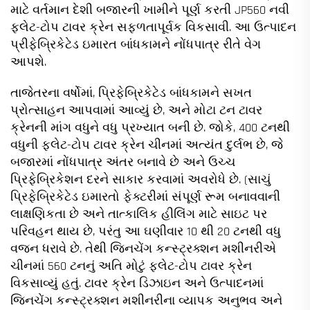
માટે વર્તમાન દેશી બજારની ખામીને પૂર્ણ કરતી JP560 નવી
ફ્લેટ-ટોપ ટાવર ક્રેન સફળતાપૂર્વક વિકસાવી. આ ઉત્પાદન
પ્રીફેબ્રિકેટેડ ઇમારત બાંધકામને નોંધપાત્ર રીતે વેગ
આપશે.
તાજેતરના વર્ષોમાં, પ્રિફેબ્રિકેટેડ બાંધકામને સખત
પ્રોત્સાહન આપવામાં આવ્યું છે, અને મોટા ટન ટાવર
ક્રેનની માંગ વધુને વધુ પ્રખ્યાત બની છે. જોકે, 400 ટનથી
વધુની ફ્લેટ-ટોપ ટાવર ક્રેન ચીનમાં અત્યંત દુર્લભ છે, જે
બજારમાં નોંધપાત્ર અંતર બનાવે છે અને ઉચ્ચ
પ્રિફેબ્રિકેશન દરને સાકાર કરવામાં અવરોધે છે. (સાચું
પ્રિફેબ્રિકેટેડ ઇમારતો ફેક્ટરીમાં સંપૂર્ણ રૂમ બનાવવાની
લાક્ષણિકતા છે અને તાત્કાલિક હીલિંગ માટે સાઇટ પર
પરિવહન થાય છે, પરંતુ આ ઘણીવાર 10 થી 20 ટનથી વધુ
વજન ધરાવે છે. તેથી જિનચેંગ કન્સ્ટ્રક્શન મશીનરીએ
ચીનમાં 560 ટનનું અતિ મોટું ફ્લેટ-ટોપ ટાવર ક્રેન
વિકસાવ્યું હતું. ટાવર ક્રેન ડિઝાઇન અને ઉત્પાદનમાં
જિનચેંગ કન્સ્ટ્રક્શન મશીનરીના વ્યાપક અનુભવ અને