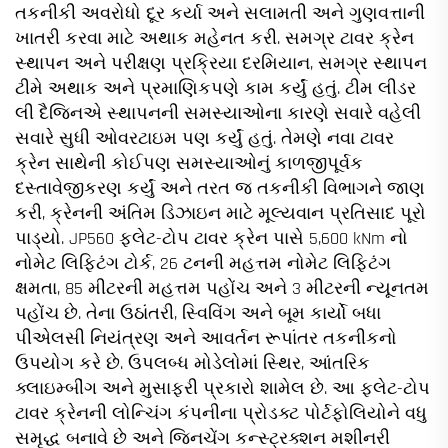
તકનીકી અવરોધો દૂર કર્યા અને સલામતી અને ગુણવત્તાની
ખાતરી કરવા માટે અથાક મહેનત કરી. સમગ્ર ટાવર ક્રેન
સ્થાપન અને પરીક્ષણ પ્રક્રિયા દરમિયાન, સમગ્ર સ્થાપન
ટીમે અથાક અને પ્રમાણિકપણે કામ કર્યું હતું. ટીમ લીડર
લી દૈજિનએ સ્થાપનની સમસ્યાઓના કારણે સવારે વહેલી
સવારે સુધી ઓવરટાઇમ પણ કર્યું હતું. તેમણે નવા ટાવર
ક્રેન સાથેની કોઈપણ સમસ્યાઓનું કાળજીપૂર્વક
દસ્તાવેજીકરણ કર્યું અને તરત જ તકનીકી વિભાગને જાણ
કરી, ક્રેનની અંતિમ ડિઝાઇન માટે મૂલ્યવાન પ્રતિસાદ પૂરો
પાડ્યો. JP560 ફ્લેટ-ટોપ ટાવર ક્રેન પાસે 5,600 kNm નો
નોમેટ લિફ્ટિંગ ટોર્ક, 26 ટનની મહત્તમ નોમેટ લિફ્ટિંગ
ક્ષમતા, 85 મીટરની મહત્તમ પહોંચ અને 3 મીટરની ન્યૂનતમ
પહોંચ છે. તેના ઉઠાંતરી, સ્વિવિંગ અને બૂમ કાર્યો બધા
પીએલસી નિયંત્રણ અને આવર્તન રૂપાંતર તકનીકનો
ઉપયોગ કરે છે. ઉપલબ્ધ મોડેલોમાં સ્થિર, આંતરિક
ક્લાઇમ્બીંગ અને મુસાફરી પ્રકારો શામેલ છે. આ ફ્લેટ-ટોપ
ટાવર ક્રેનની લોન્ચિંગ કંપનીના પ્રોડક્ટ પોર્ટફોલિયોને વધુ
સમૃદ્ધ બનાવે છે અને જિનચેંગ કન્સ્ટ્રક્શન મશીનરી