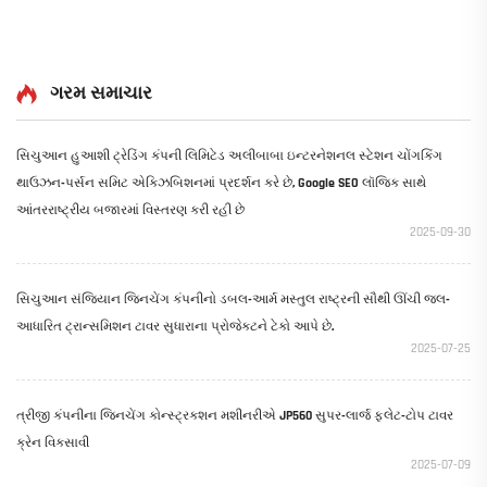
સાધનો વેચાણ માટે
ગરમ સમાચાર
સિચુઆન હુઆશી ટ્રેડિંગ કંપની લિમિટેડ અલીબાબા ઇન્ટરનેશનલ સ્ટેશન ચોંગકિંગ
થાઉઝન-પર્સન સમિટ એક્ઝિબિશનમાં પ્રદર્શન કરે છે, Google SEO લૉજિક સાથે
આંતરરાષ્ટ્રીય બજારમાં વિસ્તરણ કરી રહી છે
2025-09-30
સિચુઆન સંજિયાન જિનચેંગ કંપનીનો ડબલ-આર્મ મસ્તુલ રાષ્ટ્રની સૌથી ઊંચી જલ-
આધારિત ટ્રાન્સમિશન ટાવર સુધારાના પ્રોજેક્ટને ટેકો આપે છે.
2025-07-25
ત્રીજી કંપનીના જિનચેંગ કોન્સ્ટ્રક્શન મશીનરીએ JP560 સુપર-લાર્જ ફ્લેટ-ટોપ ટાવર
ક્રેન વિકસાવી
2025-07-09