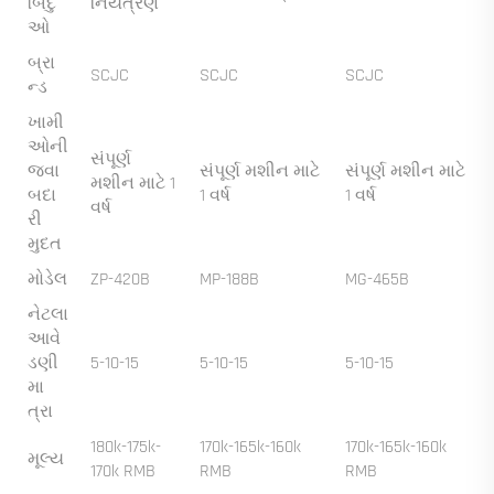
બિંદુ
નિયંત્રણ
ઓ
બ્રા
SCJC
SCJC
SCJC
ન્ડ
ખામી
ઓની
સંપૂર્ણ
જવા
સંપૂર્ણ મશીન માટે
સંપૂર્ણ મશીન માટે
મશીન માટે 1
બદા
1 વર્ષ
1 વર્ષ
વર્ષ
રી
મુદત
મોડેલ
ZP-420B
MP-188B
MG-465B
નેટલા
આવે
ડણી
5-10-15
5-10-15
5-10-15
મા
ત્રા
180k-175k-
170k-165k-160k
170k-165k-160k
મૂલ્ય
170k RMB
RMB
RMB