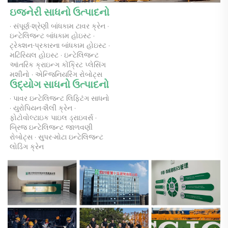
ઇજનેરી સાધનો ઉત્પાદનો 
· સંપૂર્ણ-શ્રેણી બાંધકામ ટાવર ક્રેન · 
ઇન્ટેલિજન્ટ બાંધકામ હોઇસ્ટ · 
ટ્રેક્શન-પ્રકારના બાંધકામ હોઇસ્ટ · 
મટિરિયલ હોઇસ્ટ · ઇન્ટેલિજન્ટ 
આંતરિક ક્રાઇન્ગ કોંક્રિટ પ્લેસિંગ 
મશીનો · એન્જિનિયરિંગ રોબોટ્સ 
ઉદ્યોગ સાધનો ઉત્પાદનો 
· પાવર ઇન્ટેલિજન્ટ લિફ્ટિંગ સાધનો 
· યુરોપિયન-શૈલી ક્રેન · 
ફોટોવોલ્ટાઇક પાઇલ ડ્રાઇવર્સ · 
બ્રિજ ઇન્ટેલિજન્ટ જાળવણી 
રોબોટ્સ · સુપર-મોટા ઇન્ટેલિજન્ટ 
લોડિંગ ક્રેન 