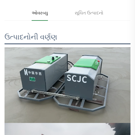
ઓવરવ્યુ
સૂચિત ઉત્પાદનો
ઉત્પાદનોની વર્ણણ