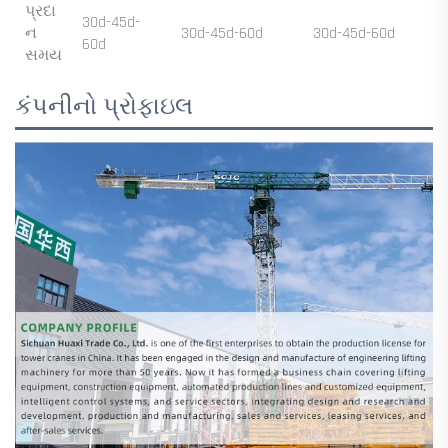
પ્રદા
30d-45d-
ન
30d-45d-60d
30d-45d-60d
60d
સમય
કંપનીનો પ્રોફાઇલ