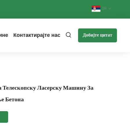
SR
ине
Контактирајте нас
Добијте цитат
а Телескопску Ласерску Машину За
е Бетона