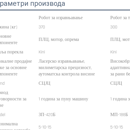
раметри производа
Робот за изравњавање
Робот за 
жина (кг)
370
300
новне
ПЛЦ, мотор, опрема
ПЛЦ, мот
мпоненте
мља порекла
Kini
Kini
икалне продајне
Ласерско изравњавање,
Високобр
чке за основне
милиметарска прецизност,
адаптивна
мпоненте
аутоматска контрола висине
за рани б
end
СЦЈЦ
СЦЈЦ
риод
говорности за
1 година за пуну машину
1 година 
не
del
ЗП-420Б
МП-188Б
нимална
5-10-15
5-10-15