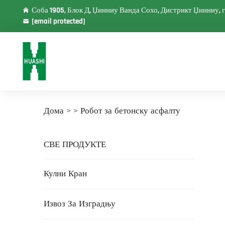
Соба 1905, Блок Д, Џинниу Ванда Сохо, Дистрикт Џинниу, 
[email protected]
Дома >
>
Робот за бетонску асфалту
СВЕ ПРОДУКТЕ
Кулни Кран
Извоз За Изградњу