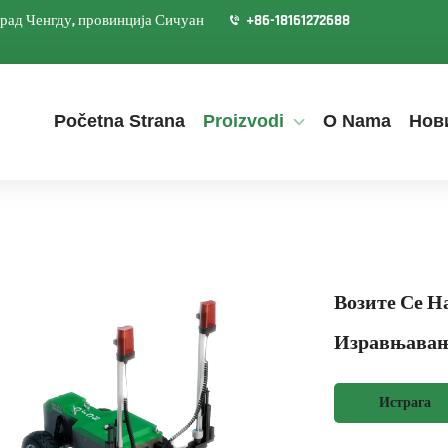
град Ченгду, провинција Сичуан
+86-18161272688
Početna Strana
Proizvodi
O Nama
Нов
Возите Се Н
Изравњавањ
Истрага