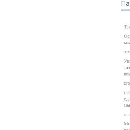
Па
Те
Ос
ко
зе
Ун
та
ко
br
пе
од
ма
mo
Ми