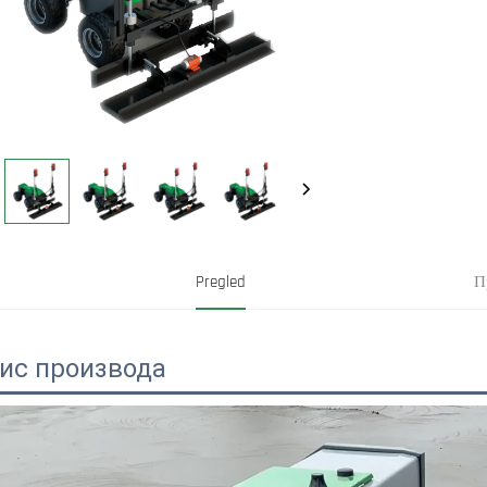
Pregled
П
ис производа