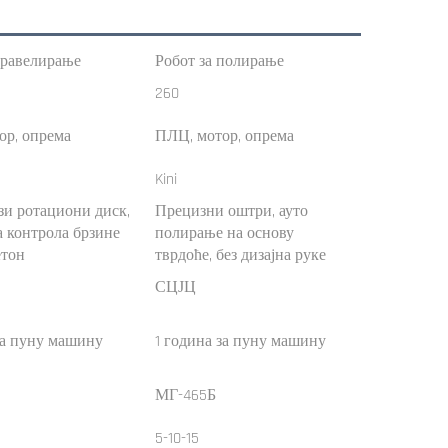
травелирање
Робот за полирање
260
ор, опрема
ПЛЦ, мотор, опрема
Kini
зи ротациони диск,
Прецизни оштри, ауто
 контрола брзине
полирање на основу
етон
тврдоће, без дизајна руке
СЦЈЦ
за пуну машину
1 година за пуну машину
МГ-465Б
5-10-15