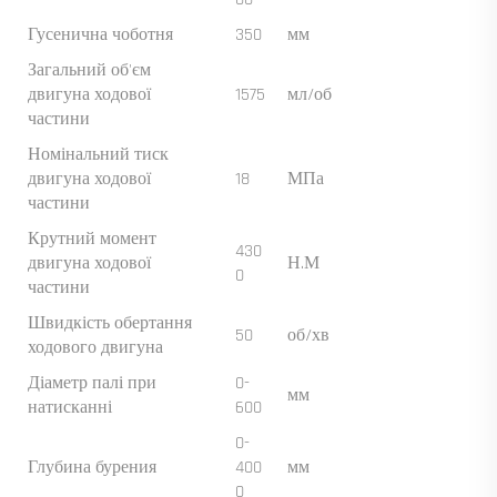
Гусенична чоботня
350
мм
Загальний об'єм
двигуна ходової
1575
мл/об
частини
Номінальний тиск
двигуна ходової
18
МПа
частини
Крутний момент
430
двигуна ходової
Н.М
0
частини
Швидкість обертання
50
об/хв
ходового двигуна
Діаметр палі при
0-
мм
натисканні
600
0-
Глубина бурения
400
мм
0