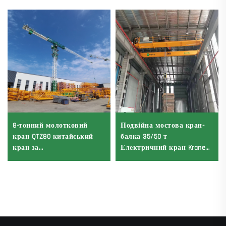
8-тонний молотковий
Подвійна мостова кран-
кран QTZ80 китайський
балка 35/50 т
кран за
Електричний кран Krane
конкурентоспроможну
8/10/20/30/35 Промислове
ціну
устаткування та техніка
для продажу