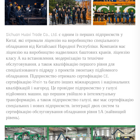
Sichuan Huaxi Trade Co., Ltd. є одним із перших підприємств у 
Китаї, які отримали ліцензію на виробництво спеціального 
обладнання від Китайської Народної Республіки. Компанія має 
ліцензію на виробництво надвеликих баштових кранів, ліцензію 
класу А на встановлення, модернізацію та технічне 
обслуговування, а також кваліфікацію першого рівня для 
спеціалізованого підряду з проектів змонтажу підйомного 
обладнання. Підприємство отримало сертифікацію CE, 
сертифікацію Rhein та багато інших міжнародних і національних 
кваліфікацій і нагород. Це провідне підприємство у галузі 
підйомних машин, що першим увійшло в інтелектуальну 
трансформацію, а також підприємство галузі, яке має сертифікацію 
спеціальних і нових підприємств, інтеграції двох систем та 
сертифікацію обслуговування обладнання рівня 5А (найвищий 
рівень). 