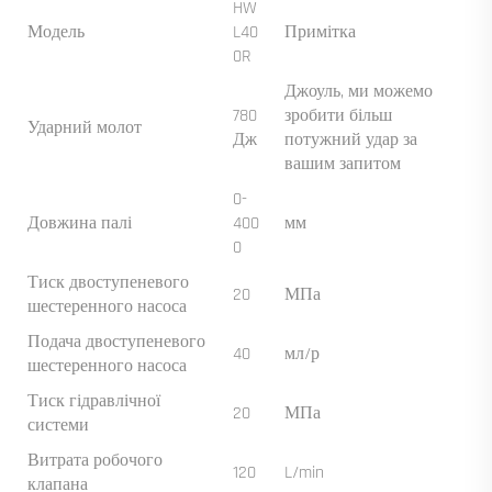
HW
Модель
L40
Примітка
0R
Джоуль, ми можемо
780
зробити більш
Ударний молот
Дж
потужний удар за
вашим запитом
0-
Довжина палі
400
мм
0
Тиск двоступеневого
20
МПа
шестеренного насоса
Подача двоступеневого
40
мл/р
шестеренного насоса
Тиск гідравлічної
20
МПа
системи
Витрата робочого
120
L/min
клапана