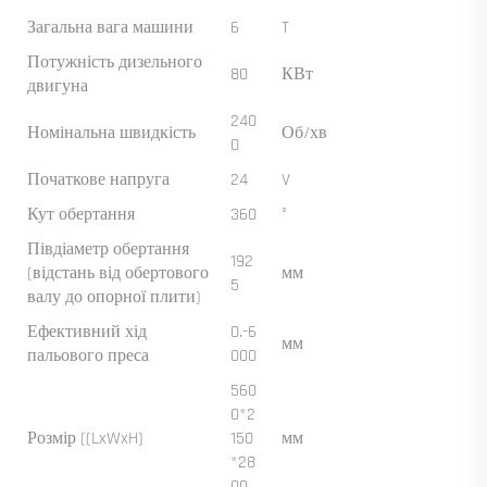
Загальна вага машини
6
T
Потужність дизельного
80
КВт
двигуна
240
Номінальна швидкість
Об/хв
0
Початкове напруга
24
V
Кут обертання
360
°
Півдіаметр обертання
192
(відстань від обертового
мм
5
валу до опорної плити)
Ефективний хід
0.-6
мм
пальового преса
000
560
0*2
Розмір ((LxWxH)
150
мм
*28
00