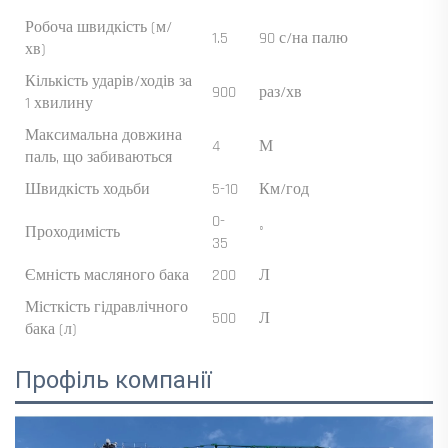
Робоча швидкість (м/
1.5
90 с/на палю
хв)
Кількість ударів/ходів за
900
раз/хв
1 хвилину
Максимальна довжина
4
М
паль, що забиваються
Швидкість ходьби
5-10
Км/год
0-
Проходимість
°
35
Ємність масляного бака
200
Л
Місткість гідравлічного
500
Л
бака (л)
Профіль компанії