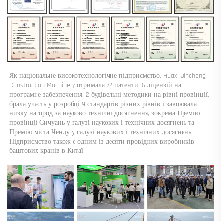
Як національне високотехнологічне підприємство, Huaxi Jincheng 
Construction Machinery отримала 72 патенти, 6 ліцензій на 
програмне забезпечення, 2 будівельні методики на рівні провінції, 
брала участь у розробці 9 стандартів різних рівнів і завоювала 
низку нагород за науково-технічні досягнення, зокрема Премію 
провінції Сичуань у галузі наукових і технічних досягнень та 
Премію міста Ченду у галузі наукових і технічних досягнень. 
Підприємство також є одним із десяти провідних виробників 
баштових кранів в Китаї. 