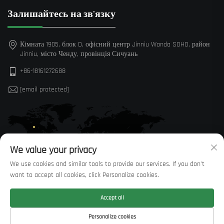
Залишайтесь на зв'язку
Кімната 1905, блок D, офісний центр Jinniu Wanda SOHO, район
Jinniu, місто Ченду, провінція Сичуань
+86-18161272688
[email protected]
We value your privacy
We use cookies and similar tools to provide our services. If you don't
want to accept all cookies, click Personalize cookies.
Accept all
© Авторське право Sichuan Huaxi Trading Co., LTD —
Політика
Personalize cookies
конфіденційності