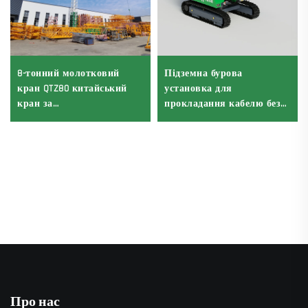
8-тонний молотковий
Підземна бурова
кран QTZ80 китайський
установка для
кран за
прокладання кабелю без
конкурентоспроможну
траншей, кріпильні
ціну
станки для
горизонтального
спрямованого буріння
Про нас