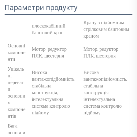
Параметри продукту
Крану з підйомним
плоскокабінний
стрілковим баштовим
баштовий кран
краном
Основні
Мотор, редуктор,
Мотор, редуктор,
компоне
ПЛК, шестерня
ПЛК, шестерня
нти
Унікаль
Висока
Висока
ні
вантажопідйомність,
вантажопідйомність,
переваг
стабільна
стабільна
и
конструкція,
конструкція,
основни
інтелектуальна
інтелектуальна
х
система контролю
система контролю
компоне
підйому
підйому
нтів
Вага
основни