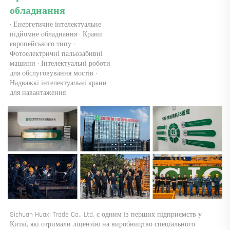
обладнання 
· Енергетичне інтелектуальне 
підйомне обладнання · Крани 
європейського типу · 
Фотоелектричні пальозабивні 
машини · Інтелектуальні роботи 
для обслуговування мостів · 
Надважкі інтелектуальні крани 
для навантаження 
Sichuan Huaxi Trade Co., Ltd. є одним із перших підприємств у 
Китаї, які отримали ліцензію на виробництво спеціального 