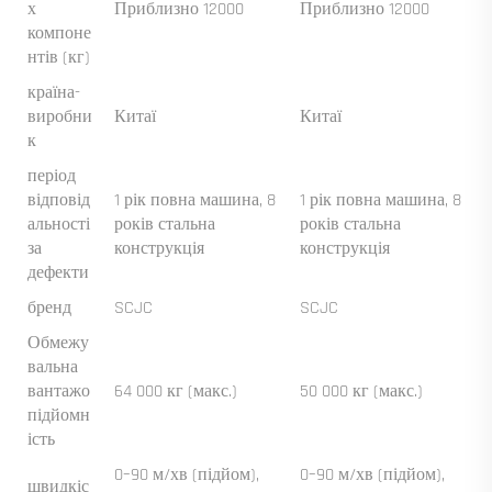
х
Приблизно 12000
Приблизно 12000
компоне
нтів (кг)
країна-
виробни
Китаї
Китаї
к
період
відповід
1 рік повна машина, 8
1 рік повна машина, 8
альності
років стальна
років стальна
за
конструкція
конструкція
дефекти
бренд
SCJC
SCJC
Обмежу
вальна
вантажо
64 000 кг (макс.)
50 000 кг (макс.)
підйомн
ість
0–90 м/хв (підйом),
0–90 м/хв (підйом),
швидкіс