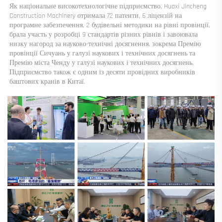
Як національне високотехнологічне підприємство, Huaxi Jincheng 
Construction Machinery отримала 72 патенти, 6 ліцензій на 
програмне забезпечення, 2 будівельні методики на рівні провінції, 
брала участь у розробці 9 стандартів різних рівнів і завоювала 
низку нагород за науково-технічні досягнення, зокрема Премію 
провінції Сичуань у галузі наукових і технічних досягнень та 
Премію міста Ченду у галузі наукових і технічних досягнень. 
Підприємство також є одним із десяти провідних виробників 
баштових кранів в Китаї. 