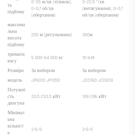
0–55 м/хв (тіліжок),
0–22,5 °/хв
ть
0–0,7 об/хв
(витягування), 0–0,7
підйому
(обертання)
об/хв (обертання)
максима
льна
250 м (регульована)
300м
висота
підйому
тримати
6 000–64 000 кг
10-64т
вагу
Розміри
За вибором
За вибором
модель
JP6010-JP1350
JCD160-JCD650
Потужні
сть
33,5-233,5 кВт
108-286 кВт
двигуна
Мінімал
ьна
кількіст
3-6-9
3-6-9
ь