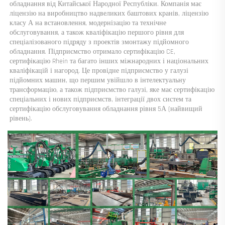
обладнання від Китайської Народної Республіки. Компанія має 
ліцензію на виробництво надвеликих баштових кранів, ліцензію 
класу А на встановлення, модернізацію та технічне 
обслуговування, а також кваліфікацію першого рівня для 
спеціалізованого підряду з проектів змонтажу підйомного 
обладнання. Підприємство отримало сертифікацію CE, 
сертифікацію Rhein та багато інших міжнародних і національних 
кваліфікацій і нагород. Це провідне підприємство у галузі 
підйомних машин, що першим увійшло в інтелектуальну 
трансформацію, а також підприємство галузі, яке має сертифікацію 
спеціальних і нових підприємств, інтеграції двох систем та 
сертифікацію обслуговування обладнання рівня 5А (найвищий 
рівень). 