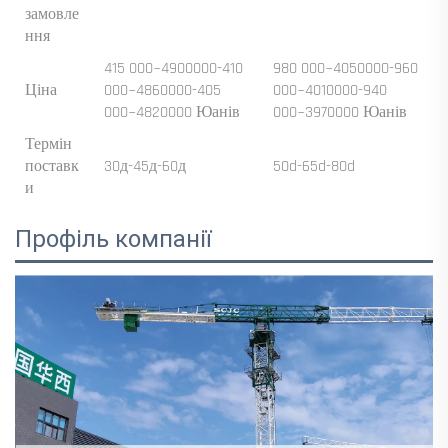
замовле
ння
415 000~4900000-410
980 000~4050000-960
Ціна
000~4860000-405
000~4010000-940
000~4820000 Юанів
000~3970000 Юанів
Термін
поставк
30д-45д-60д
50d-65d-80d
и
Профіль компанії