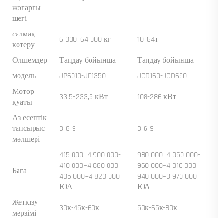
жоғарғы
шегі
салмақ
6 000–64 000 кг
10–64т
көтеру
Өлшемдер
Таңдау бойынша
Таңдау бойынша
модель
JP6010-JP1350
JCD160-JCD650
Мотор
33,5–233,5 кВт
108-286 кВт
қуаты
Аз есептік
тапсырыс
3-6-9
3-6-9
мөлшері
415 000~4 900 000-
980 000~4 050 000-
410 000~4 860 000-
960 000~4 010 000-
Баға
405 000~4 820 000
940 000~3 970 000
ЮА
ЮА
Жеткізу
30к-45к-60к
50к-65к-80к
мерзімі