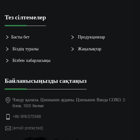
Тез сілтемелер
Басты бет
Продукциялар
Біздің туралы
Жаңалықтар
Бізбен хабарласыңы
Байланысыңызды сақтаңыз
Чэнду қаласы, Цзиньнин ауданы, Цзиньнин Ванда СОХО, D
блок, 1905 бөлме
+86-18161272688
[email protected]