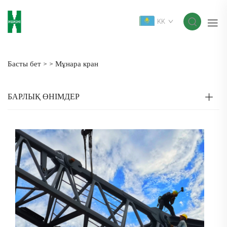
KK
Басты бет >
>
Мұнара кран
БАРЛЫҚ ӨНІМДЕР