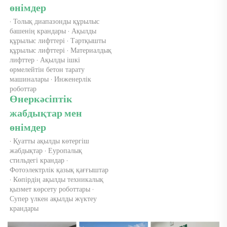
өнімдер 
· Толық диапазонды құрылыс 
башенің крандары · Ақылды 
құрылыс лифттері · Тартқышты 
құрылыс лифттері · Материалдық 
лифттер · Ақылды ішкі 
өрмелейтін бетон тарату 
машиналары · Инженерлік 
роботтар 
Өнеркәсіптік 
жабдықтар мен 
өнімдер 
· Қуатты ақылды көтергіш 
жабдықтар · Еуропалық 
стильдегі крандар · 
Фотоэлектрлік қазық қағғыштар 
· Көпірдің ақылды техникалық 
қызмет көрсету роботтары · 
Супер үлкен ақылды жүктеу 
крандары 