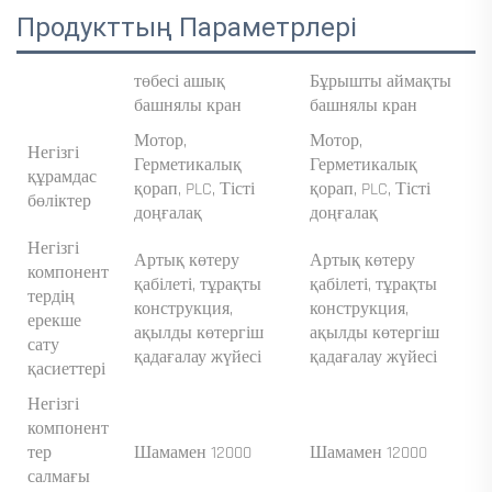
Продукттың Параметрлері
төбесі ашық
Бұрышты аймақты
башнялы кран
башнялы кран
Мотор,
Мотор,
Негізгі
Герметикалық
Герметикалық
құрамдас
қорап, PLC, Тісті
қорап, PLC, Тісті
бөліктер
доңғалақ
доңғалақ
Негізгі
Артық көтеру
Артық көтеру
компонент
қабілеті, тұрақты
қабілеті, тұрақты
тердің
конструкция,
конструкция,
ерекше
ақылды көтергіш
ақылды көтергіш
сату
қадағалау жүйесі
қадағалау жүйесі
қасиеттері
Негізгі
компонент
тер
Шамамен 12000
Шамамен 12000
салмағы