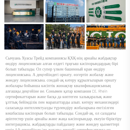
Сычуань Хуасы Трейд компаниясы ҚХҚ-нің арнайы жабдықтар 
өндіру лицензиясын алған елдегі тұңғыш кәсіпорындардың бірі 
болып табылады. Ол супер үлкен башенный кран өндіру 
лицензиясына, А деңгейіндегі орнату, өзгертіп жобалау және 
жөндеу лицензиясына, сондай-ақ кәтеру құрылғыларын орнату 
жобалары бойынша кәсіптік жинақтау квалификациясының 
алғашқы деңгейіне ие. Сонымен қатар компания CE, Rhein 
сертификаттарын және басқа да көптеген халықаралық және 
ұлттық бейімділік пен марапаттарды алып, көтеру механизмдері 
саласында интеллектуалды түрлендіру жобаларына енгізілген 
көшбасшы кәсіпорын болып табылады. Сондай-ақ, ол саладағы 
әріптестер үшін арнайы және жаңа кәсіпорындар, екеуін-біріктіру 
интеграциясы, жабдықтарды пайдалану және жөндеу қызметтері 
үшін 5А-деңгейінде (ең жоғары деңгей) сертификаттауға ие 