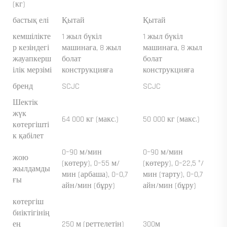
(кг)
бастық елі
Қытай
Қытай
кемшілікте
1 жыл бүкіл
1 жыл бүкіл
р кезіндегі
машинаға, 8 жыл
машинаға, 8 жыл
жауапкерш
болат
болат
ілік мерзімі
конструкцияға
конструкцияға
бренд
SCJC
SCJC
Шектік
жүк
64 000 кг (макс.)
50 000 кг (макс.)
көтергішті
к қабілет
0–90 м/мин
0–90 м/мин
жою
(көтеру), 0–55 м/
(көтеру), 0–22,5 °/
жылдамды
мин (арбаша), 0–0,7
мин (тарту), 0–0,7
ғы
айн/мин (бұру)
айн/мин (бұру)
көтергіш
биіктігінің
ең
250 м (реттелетін)
300м