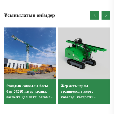
Ұсынылатын өнімдер
8тондық соққылы басы
Жер астындағы
бар QTZ80 тауер краны,
траншеясыз жерге
бәсекеге қабілетті бағамен
кабельді көтеретін
Қытайдың краны
қондырғылар
Горизонтальды бағытта