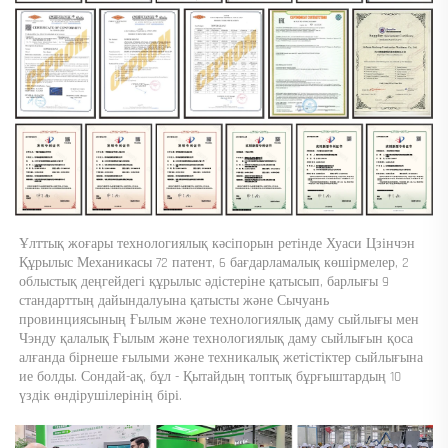
Ұлттық жоғары технологиялық кәсіпорын ретінде Хуаси Цзінчэн 
Құрылыс Механикасы 72 патент, 6 бағдарламалық көшірмелер, 2 
облыстық деңгейдегі құрылыс әдістеріне қатысып, барлығы 9 
стандарттың дайындалуына қатысты және Сычуань 
провинциясының Ғылым және технологиялық даму сыйлығы мен 
Чэнду қалалық Ғылым және технологиялық даму сыйлығын қоса 
алғанда бірнеше ғылыми және техникалық жетістіктер сыйлығына 
ие болды. Сондай-ақ, бұл - Қытайдың топтық бұрғыштардың 10 
үздік өндірушілерінің бірі. 