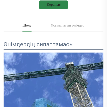
Сұраныс
Шолу
Ұсынылатын өнімдер
Өнімдердің сипаттамасы