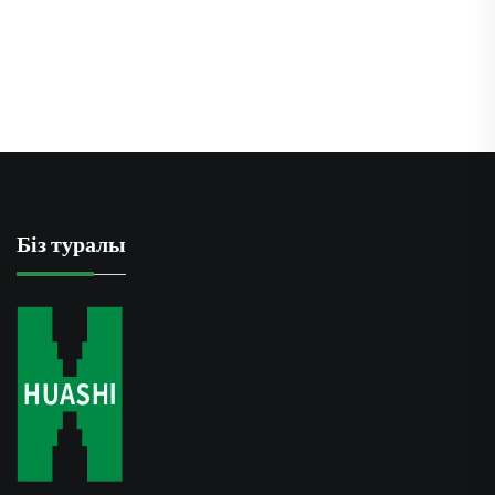
ұңғыма машинасы
Біз туралы