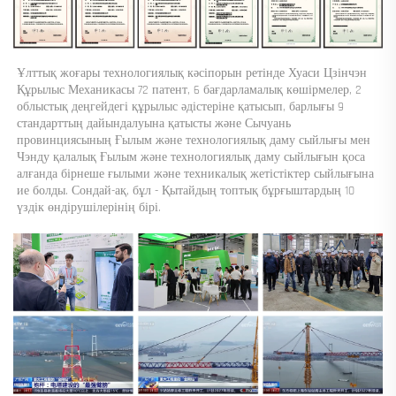
Ұлттық жоғары технологиялық кәсіпорын ретінде Хуаси Цзінчэн 
Құрылыс Механикасы 72 патент, 6 бағдарламалық көшірмелер, 2 
облыстық деңгейдегі құрылыс әдістеріне қатысып, барлығы 9 
стандарттың дайындалуына қатысты және Сычуань 
провинциясының Ғылым және технологиялық даму сыйлығы мен 
Чэнду қалалық Ғылым және технологиялық даму сыйлығын қоса 
алғанда бірнеше ғылыми және техникалық жетістіктер сыйлығына 
ие болды. Сондай-ақ, бұл - Қытайдың топтық бұрғыштардың 10 
үздік өндірушілерінің бірі. 