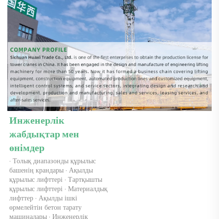
Инженерлік 
жабдықтар мен 
өнімдер 
· Толық диапазонды құрылыс 
башенің крандары · Ақылды 
құрылыс лифттері · Тартқышты 
құрылыс лифттері · Материалдық 
лифттер · Ақылды ішкі 
өрмелейтін бетон тарату 
машиналары · Инженерлік 