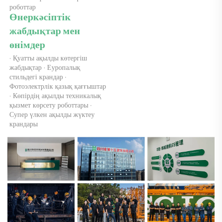
роботтар 
Өнеркәсіптік 
жабдықтар мен 
өнімдер 
· Қуатты ақылды көтергіш 
жабдықтар · Еуропалық 
стильдегі крандар · 
Фотоэлектрлік қазық қағғыштар 
· Көпірдің ақылды техникалық 
қызмет көрсету роботтары · 
Супер үлкен ақылды жүктеу 
крандары 