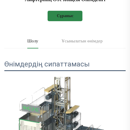
Сұраныс
Шолу
Ұсынылатын өнімдер
Өнімдердің сипаттамасы