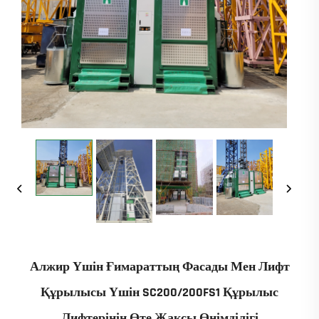
Алжир Үшін Ғимараттың Фасады Мен Лифт
Құрылысы Үшін SC200/200FS1 Құрылыс
Лифтерінің Өте Жақсы Өнімділігі