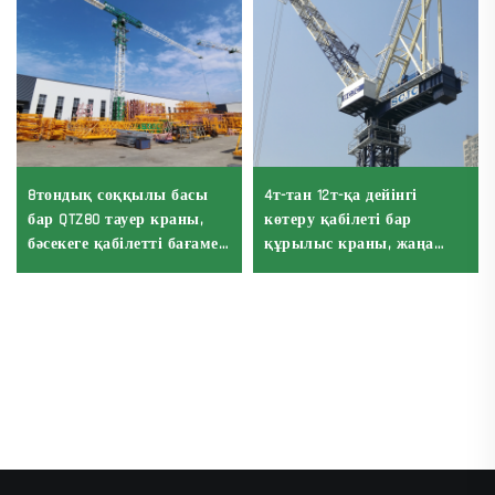
8тондық соққылы басы
4т-тан 12т-қа дейінгі
бар QTZ80 тауер краны,
көтеру қабілеті бар
бәсекеге қабілетті бағамен
құрылыс краны, жаңа
Қытайдың краны
редуктор, дөңгелек
редуктор, подшипник
негізінде