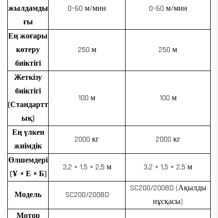
жылдамды
0–60 м/мин
0–60 м/мин
ғы
Ең жоғары
көтеру
250 м
250 м
биіктігі
Жеткізу
биіктігі
100 м
100 м
(Стандартт
ық)
Ең үлкен
2000 кг
2000 кг
жиімдік
Өлшемдері
3,2 × 1,5 × 2,5 м
3,2 × 1,5 × 2,5 м
(Ұ × Е × Б)
SC200/200BD (Ақылды
Модель
SC200/200BD
нұсқасы)
Мотор