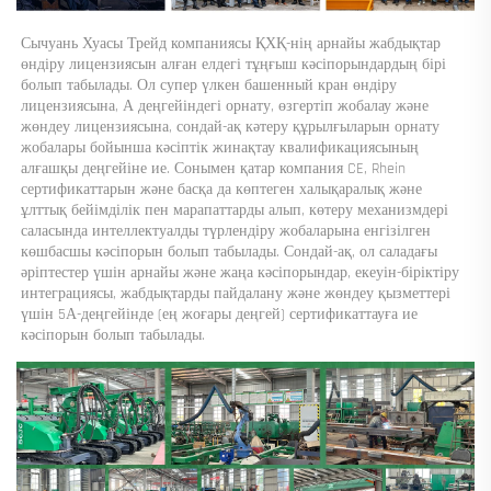
Сычуань Хуасы Трейд компаниясы ҚХҚ-нің арнайы жабдықтар 
өндіру лицензиясын алған елдегі тұңғыш кәсіпорындардың бірі 
болып табылады. Ол супер үлкен башенный кран өндіру 
лицензиясына, А деңгейіндегі орнату, өзгертіп жобалау және 
жөндеу лицензиясына, сондай-ақ кәтеру құрылғыларын орнату 
жобалары бойынша кәсіптік жинақтау квалификациясының 
алғашқы деңгейіне ие. Сонымен қатар компания CE, Rhein 
сертификаттарын және басқа да көптеген халықаралық және 
ұлттық бейімділік пен марапаттарды алып, көтеру механизмдері 
саласында интеллектуалды түрлендіру жобаларына енгізілген 
көшбасшы кәсіпорын болып табылады. Сондай-ақ, ол саладағы 
әріптестер үшін арнайы және жаңа кәсіпорындар, екеуін-біріктіру 
интеграциясы, жабдықтарды пайдалану және жөндеу қызметтері 
үшін 5А-деңгейінде (ең жоғары деңгей) сертификаттауға ие 
кәсіпорын болып табылады. 