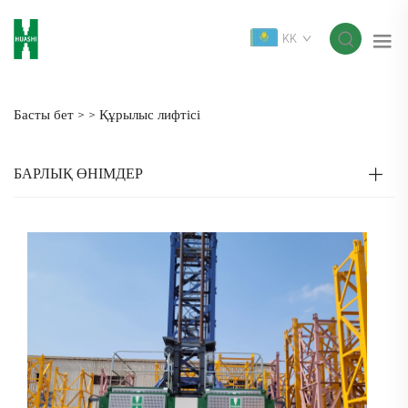
KK
Басты бет >
>
Құрылыс лифтісі
БАРЛЫҚ ӨНІМДЕР