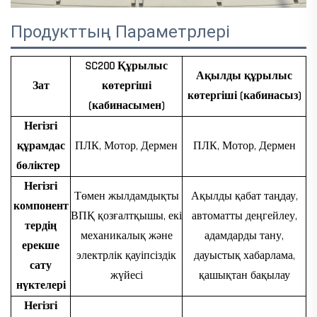
Продукттың Параметрлері
SC200 Құрылыс
Ақылды құрылыс
Зат
көтергіші
көтергіші (кабинасыз)
(кабинасымен)
Негізгі
құрамдас
ПЛК, Мотор, Дермен
ПЛК, Мотор, Дермен
бөліктер
Негізгі
Төмен жылдамдықты
Ақылды қабат таңдау,
компонент
ВПҚ қозғалтқышы, екі
автоматты деңгейлеу,
тердің
механикалық және
адамдарды тану,
ерекше
электрлік қауіпсіздік
дауыстық хабарлама,
сату
жүйесі
қашықтан бақылау
нүктелері
Негізгі