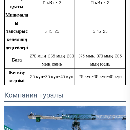
11 кВт × 2
11 кВт × 2
қуаты
Минималд
ы
тапсырыс
5–15–25
5–15–25
көлемінің
деңгейлері
270 мың–265 мың–260
375 мың–370 мың–365
Баға
мың юань
мың юань
Жеткізу
25 күн–35 күн–45 күн
25 күн–35 күн–45 күн
мерзімі
Компания туралы