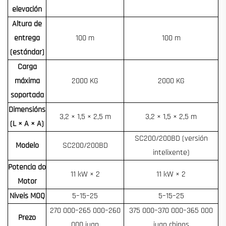
elevación
Altura de
entrega
100 m
100 m
(estándar)
Carga
máxima
2000 KG
2000 KG
soportada
Dimensións
3,2 × 1,5 × 2,5 m
3,2 × 1,5 × 2,5 m
(L × A × A)
SC200/200BD (versión
Modelo
SC200/200BD
intelixente)
Potencia do
11 kW × 2
11 kW × 2
Motor
Niveis MOQ
5–15–25
5–15–25
270 000–265 000–260
375 000–370 000–365 000
Prezo
000 iuan
iuan chinos