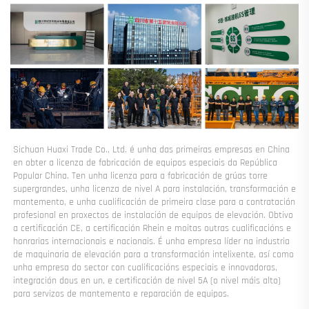
Sichuan Huaxi Trade Co., Ltd. é unha das primeiras empresas en China 
en obter a licenza de fabricación de equipos especiais da República 
Popular China. Ten unha licenza para a fabricación de grúas torre 
supergrandes, unha licenza de nivel A para instalación, transformación e 
mantemento, e unha cualificación de primeira clase para a contratación 
profesional en proxectos de instalación de equipos de elevación. Obtivo 
a certificación CE, a certificación Rhein e moitas outras cualificacións e 
honrarias internacionais e nacionais. É unha empresa líder na industria 
de maquinaria de elevación para a transformación intelixente, así como 
unha empresa do sector con cualificacións especiais e innovadoras, 
integración dous en un, e certificación de nivel 5A (o nivel máis alto) 
para servizos de mantemento e reparación de equipos. 