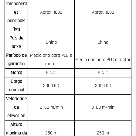
compoñent
es
Aprox. 1800
Aprox. 1800
principais
(kg)
País de
China
China
orixe
Período de
Medio ano para PLC e
Medio ano para PLC e motor
garantía
motor
Marca
SCJC
SCJC
Carga
2000 KG
2000 KG
nominal
Velocidade
de
0–60 m/min
0–60 m/min
elevación
Altura
máxima de
250 m
250 m