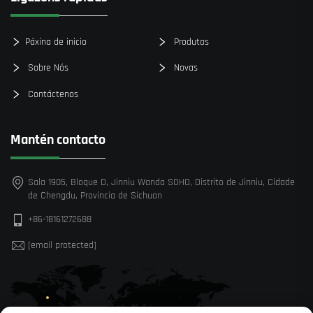
Páxina de inicio
Produtos
Sobre Nós
Novas
Contáctenos
Mantén contacto
Sala 1905, Bloque D, Jinniu Wanda SOHO, Distrito de Jinniu, Cidade
de Chengdu, Provincia de Sichuan
+86-18161272688
[email protected]