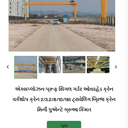
એક્સપ્લોઝન-પ્રૂફ સિંગલ ગર્ડર ઓવરહેડ ક્રેન
વર્કશોપ ક્રેન 2/3.2/8/10/16t ટ્રાવેલિંગ બ્રિજ ક્રેન
મિની પુએન્ટે ગ્રુઆ કિંમત
પ્રશ્ન