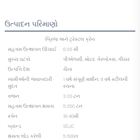
ઉત્પાદન પરિમાણો
બ્રિજ અને ટ્રેસ્ટલ ક્રેન
મહત્તમ ઉત્થાપન ઊંચાઈ
0-20 મી
મુખ્ય ઘટકો
પીએલસી, મોટર, ગેરબોક્સ, ગીયર
ઉત્પત્તિ દેશ
ચૈના
ખામીઓની જવાબદારી
1 વર્ષ સંપૂર્ણ મશીન, 8 વર્ષ સ્ટીલની
મુદત
રચના
વજન
3-20 ટન
મહત્તમ ઉત્થાપન ક્ષમતા
5-250 ટન
સ્પેન
10-40મી
બ્રાન્ડ
SCJC
ક્ષમતા લોડ કરેલી
5-500ત