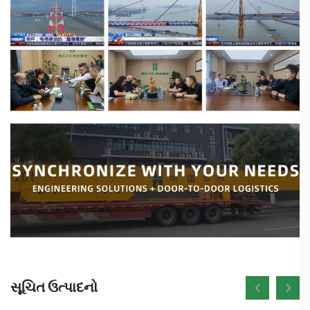
સૂચિત ઉત્પાદનો