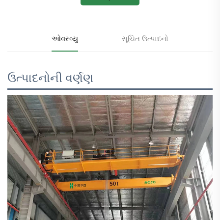
ઓવરવ્યુ
સૂચિત ઉત્પાદનો
ઉત્પાદનોની વર્ણણ