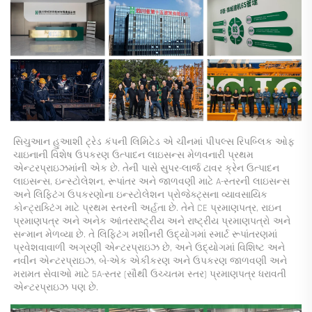
સિચુઆન હુઆશી ટ્રેડ કંપની લિમિટેડ એ ચીનમાં પીપલ્સ રિપબ્લિક ઓફ 
ચાઇનાની વિશેષ ઉપકરણ ઉત્પાદન લાઇસન્સ મેળવનારી પ્રથમ 
એન્ટરપ્રાઇઝમાંની એક છે. તેની પાસે સુપર-લાર્જ ટાવર ક્રેન ઉત્પાદન 
લાઇસન્સ, ઇન્સ્ટોલેશન, રૂપાંતર અને જાળવણી માટે A-સ્તરની લાઇસન્સ 
અને લિફ્ટિંગ ઉપકરણોના ઇન્સ્ટોલેશન પ્રોજેક્ટ્સના વ્યાવસાયિક 
કોન્ટ્રાક્ટિંગ માટે પ્રથમ સ્તરની અર્હતા છે. તેને CE પ્રમાણપત્ર, રાઇન 
પ્રમાણપત્ર અને અનેક આંતરરાષ્ટ્રીય અને રાષ્ટ્રીય પ્રમાણપત્રો અને 
સન્માન મેળવ્યા છે. તે લિફ્ટિંગ મશીનરી ઉદ્યોગમાં સ્માર્ટ રૂપાંતરણમાં 
પ્રવેશવાવાળી અગ્રણી એન્ટરપ્રાઇઝ છે, અને ઉદ્યોગમાં વિશિષ્ટ અને 
નવીન એન્ટરપ્રાઇઝ, બે-એક એકીકરણ અને ઉપકરણ જાળવણી અને 
મરામત સેવાઓ માટે 5A-સ્તર (સૌથી ઉચ્ચતમ સ્તર) પ્રમાણપત્ર ધરાવતી 
એન્ટરપ્રાઇઝ પણ છે. 