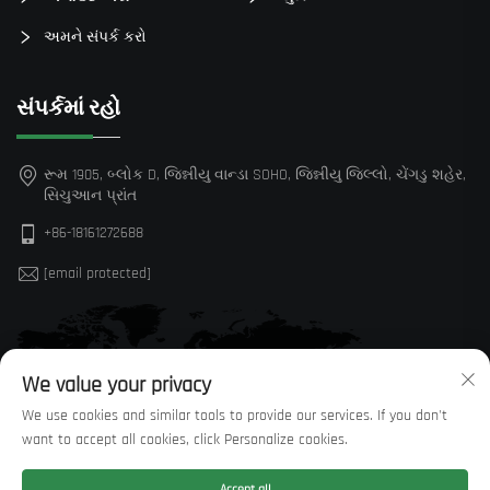
અમને સંપર્ક કરો
સંપર્કમાં રહો
રૂમ 1905, બ્લોક D, જિન્નીયુ વાન્ડા SOHO, જિન્નીયુ જિલ્લો, ચેંગડુ શહેર,
સિચુઆન પ્રાંત
+86-18161272688
[email protected]
We value your privacy
We use cookies and similar tools to provide our services. If you don't
want to accept all cookies, click Personalize cookies.
Accept all