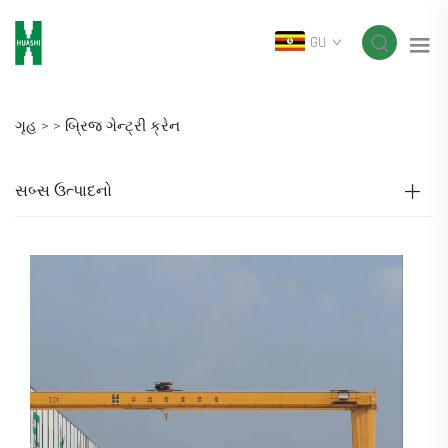
GU
ગૃહ >
>
બ્રિજ ગેન્ટ્રી ક્રેન
સબ્સ ઉત્પાદનો