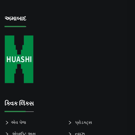
અમાબાદ
ક્વિક લિંક્સ
એવ પેજ
પ્રોડક્ટ્સ
એબાઉટ અસ
ન્યુઝ