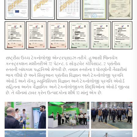
રાષ્ટ્રીય ઉચ્ચ ટેકનોલોજી એન્ટરપ્રાઇઝ તરીકે, હુઆસી જિનચેંગ 
કન્સ્ટ્રક્શન મશીનરીએ 72 પેટન્ટ, 6 સોફ્ટવેર કૉપિરાઇટ, 2 પ્રાંતીય 
સ્તરની બાંધકામ પદ્ધતિઓ મેળવી છે, તમામ સ્તરોના 9 ધોરણોની તૈયારીમાં 
ભાગ લીધો છે અને સિચુઆન પ્રાંતીય વિજ્ઞાન અને ટેકનોલોજી પ્રગતિ 
એવોર્ડ અને ચેંગડુ મ્યુનિસિપલ વિજ્ઞાન અને ટેકનોલોજી પ્રગતિ એવોર્ડ 
સહિતના અનેક વૈજ્ઞાનિક અને ટેકનોલોજીકલ સિદ્ધિઓના એવોર્ડ જીત્યા 
છે. તે ચીનમાં ટાવર ક્રેન ઉત્પાદકોના શીર્ષ 10 માંનું એક છે. 