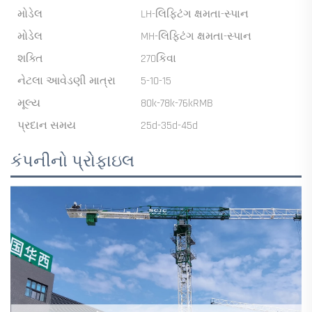
મોડેલ
LH-લિફ્ટિંગ ક્ષમતા-સ્પાન
મોડેલ
MH-લિફ્ટિંગ ક્ષમતા-સ્પાન
શક્તિ
270કિવા
નેટલા આવેડણી માત્રા
5-10-15
મૂલ્ય
80k-78k-76kRMB
પ્રદાન સમય
25d-35d-45d
કંપનીનો પ્રોફાઇલ