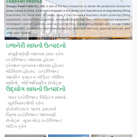
ઇજનેરી સાધનો ઉત્પાદનો 
· સંપૂર્ણ-શ્રેણી બાંધકામ ટાવર ક્રેન · 
ઇન્ટેલિજન્ટ બાંધકામ હોઇસ્ટ · 
ટ્રેક્શન-પ્રકારના બાંધકામ હોઇસ્ટ · 
મટિરિયલ હોઇસ્ટ · ઇન્ટેલિજન્ટ 
આંતરિક ક્રાઇન્ગ કોંક્રિટ પ્લેસિંગ 
મશીનો · એન્જિનિયરિંગ રોબોટ્સ 
ઉદ્યોગ સાધનો ઉત્પાદનો 
· પાવર ઇન્ટેલિજન્ટ લિફ્ટિંગ સાધનો 
· યુરોપિયન-શૈલી ક્રેન · 
ફોટોવોલ્ટાઇક પાઇલ ડ્રાઇવર્સ · 
બ્રિજ ઇન્ટેલિજન્ટ જાળવણી 
રોબોટ્સ · સુપર-મોટા ઇન્ટેલિજન્ટ 
લોડિંગ ક્રેન 