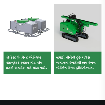
કોંક્રિટ પેવમેન્ટ એન્જિન
સપાટી નીચેની ટ્રેન્ચલેસ
વાઇબ્રેટર ડ્રાઇવ મોડ કોર
જમીનમાં દબાયેલી તાર કેબલ
ઘટકો સમાવેશ માટે મોટા પાયે
બોલ્ટિંગ રિગ્સ હૉરિઝૉન્ટલ
લેસર લેવલિંગ મશીન
ડાયરેક્શનલ ડ્રિલિંગ મશીન