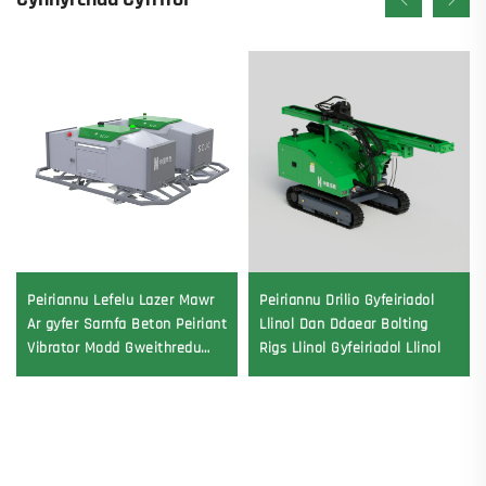
Peiriannu Lefelu Lazer Mawr
Peiriannu Drilio Gyfeiriadol
Ar gyfer Sarnfa Beton Peiriant
Llinol Dan Ddaear Bolting
Vibrator Modd Gweithredu
Rigs Llinol Gyfeiriadol Llinol
Cynhwysion Sylfaenol yn
cynnwys