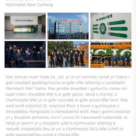
Machnoedd Mawr Cynhesig 
Mae Sichuan Huaxi Trade Co., Ltd. yn un o'r cwmnïau cyntaf yn Tsieina i 
gael trwydded gweithgynhyrchu ar gyfer offer arbennig o Lywodraeth 
Weriniaeth Pobl Tsieina. Mae ganddo drwydded i gynhyrchu cranes tŵr 
super-mawr, drwydded lefel A ar gyfer gosod, newid a chynnal, a 
chymhwyster lefel un ar gyfer cytundeb ar gyfer gosod offer tocni. Mae 
wedi ennill ardystiad CE, ardystiad Rhein a llawer o gymhwyster a 
thrwyddedau rhyngwladol a chenedlaethol eraill. Mae'n gwmni arweiniol 
yn y diwydiant peiriannau tocni i ymuno â'r trawsnewid trydarwedd, ac 
hefyd yn gwmni yn y diwydiant sydd â chymhwyster arbennig a 
newydd, integreiddio dwy yn un, a chymhwyster 5A (y lefel uchaf) ar 
gyfer gwasanaethau cynnal a chosod offer. 