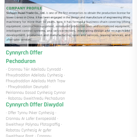
Cynnyrch Offer 
Pechaduron 
· Cronnau Tŵr Adeiladu Cynradd · 
Ffrwydroddion Adeiladu Cynhesig · 
Ffrwydroddion Adeiladu Math Traw 
· Ffrwydroddion Deunydd · 
Peiriannau Gosod Cynhesig Cynnar 
· Robotau Gweithredu Pechaduron 
Cynnyrch Offer Diwydol 
· Offer Tynnu Pŵer Cynhesig · 
Cronnau Ar Lafer Ewropeaidd · 
Gweithwyr Polynau Ffotograffig · 
Robotau Cynhesig Ar gyfer 
Gweithwyr Bont · Cronnau 