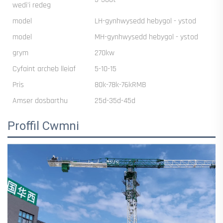
wedi'i redeg
model
LH-gynhwysedd hebygol - ystod
model
MH-gynhwysedd hebygol - ystod
grym
270kw
Cyfaint archeb lleiaf
5-10-15
Pris
80k-78k-76kRMB
Amser dosbarthu
25d-35d-45d
Proffil Cwmni