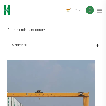
CY
Hafan >
>
Crain Bont gantry
POB CYNNYRCH