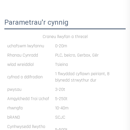
Parametrau'r cynnig
Craneu llwyfan a threcel
uchafswm lwyfannu
0-20m
Rhanau Cynradd
PLC, beicro, Gerbox, Gêr
wlad wreiddiol
Tsieina
1 flwyddad cyflawn peiriant, 8
cyfnod o ddifrodion
blynedd strwythur dur
pwysau
3-20t
Amgylchedd Troi Uchaf
5-250t
rhwngfa
10-40m
bRAND
SCJC
Cynhwysedd llwytho
5-500t