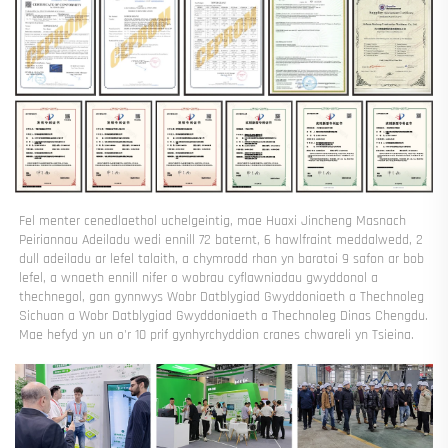
Fel menter cenedlaethol uchelgeintig, mae Huaxi Jincheng Masnach 
Peiriannau Adeiladu wedi ennill 72 baternt, 6 hawlfraint meddalwedd, 2 
dull adeiladu ar lefel talaith, a chymrodd rhan yn baratoi 9 safon ar bob 
lefel, a wnaeth ennill nifer o wobrau cyflawniadau gwyddonol a 
thechnegol, gan gynnwys Wobr Datblygiad Gwyddoniaeth a Thechnoleg 
Sichuan a Wobr Datblygiad Gwyddoniaeth a Thechnoleg Dinas Chengdu. 
Mae hefyd yn un o'r 10 prif gynhyrchyddion cranes chwareli yn Tsieina. 