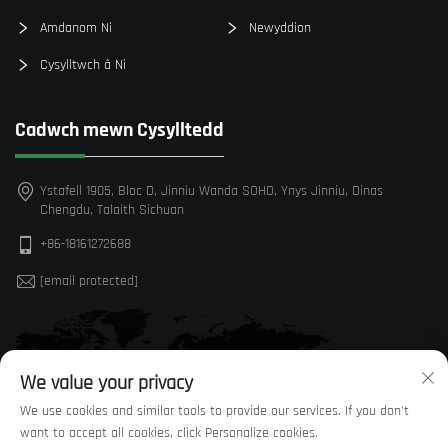
Amdanom Ni
Newyddion
Cysylltwch â Ni
Cadwch mewn Cysylltedd
Ystafell 1905, Bloc D, Jinniu Wanda SOHO, Ynys Jinniu, Dinas
Chengdu, Talaith Sichuan
+86-18161272688
[email protected]
We value your privacy
We use cookies and similar tools to provide our services. If you don't
want to accept all cookies, click Personalize cookies.