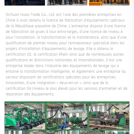
Sichuan Huaxi Trade Co., Ltd. est l'une des premières entreprises en 
Chine à avoir obtenu la licence de fabrication d'équipements spéciaux 
de la République populaire de Chine. L'entreprise dispose d'une licence 
de fabrication de grues à tour extra-larges, d'une licence de niveau A 
pour l'installation, la transformation et la maintenance, ainsi que d'une 
qualification de premier niveau pour l'entrepreneur spécialisé dans les 
projets d'installation d'équipements de levage. Elle a obtenu la 
certification CE, la certification Rhein ainsi que de nombreuses autres 
qualifications et distinctions nationales et internationales. C'est une 
entreprise leader dans l'industrie des équipements de levage qui a 
entamé la transformation intelligente, et également une entreprise du 
secteur disposant de certifications spéciales pour les entreprises 
innovantes, d'une intégration « deux-en-un », ainsi que de la 
certification 5A (niveau le plus élevé) pour les services d'entretien et de 
réparation des équipements. 