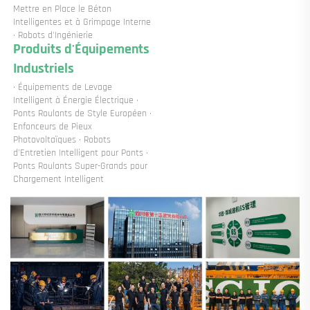
Mettre en Place le Béton 
Intelligentes et à Grimpage Interne 
· Robots d'Ingénierie 
Produits d'Équipements 
Industriels 
· Équipements de Levage 
Intelligent à Énergie Électrique · 
Ponts Roulants de Style Européen · 
Enfonceurs de Pieux 
Photovoltaïques · Robots 
d'Entretien Intelligent pour Ponts · 
Ponts Roulants Super-Grands pour 
Chargement Intelligent 