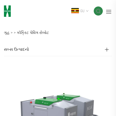
GU
ગૃહ >
>
કૉંક્રિટ પેવિંગ રોબોટ
સબ્સ ઉત્પાદનો