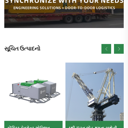
સૂચિત ઉત્પાદનો