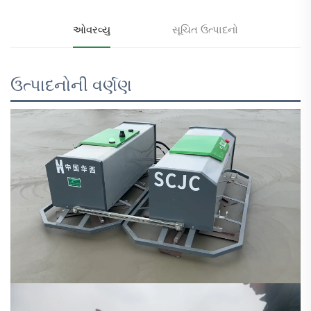
ઓવરવ્યુ
સૂચિત ઉત્પાદનો
ઉત્પાદનોની વર્ણણ