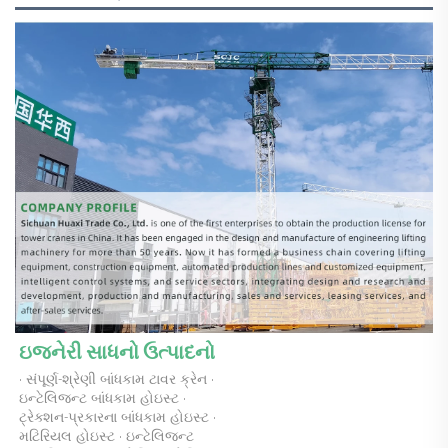
ઇજનેરી સાધનો ઉત્પાદનો 
· સંપૂર્ણ-શ્રેણી બાંધકામ ટાવર ક્રેન · 
ઇન્ટેલિજન્ટ બાંધકામ હોઇસ્ટ · 
ટ્રેક્શન-પ્રકારના બાંધકામ હોઇસ્ટ · 
મટિરિયલ હોઇસ્ટ · ઇન્ટેલિજન્ટ 