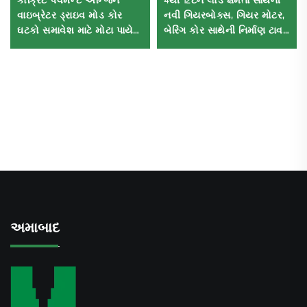
કોંક્રિટ પેવમેન્ટ એન્જિન
4થી 12ટન લોડ ક્ષમતા સાથેની
વાઇબ્રેટર ડ્રાઇવ મોડ કોર
નવી ગિયરબોક્સ, ગિયર મોટર,
ઘટકો સમાવેશ માટે મોટા પાયે
બેરિંગ કોર સાથેની નિર્માણ ટાવર
લેસર લેવલિંગ મશીન
ક્રેન
અમાબાદ