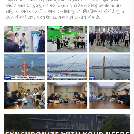
ભાગ લીધો છે અને સિચુઆન પ્રાંતીય વિજ્ઞાન અને ટેકનોલોજી પ્રગતિ 
એવોર્ડ અને ચેંગડુ મ્યુનિસિપલ વિજ્ઞાન અને ટેકનોલોજી પ્રગતિ એવોર્ડ 
સહિતના અનેક વૈજ્ઞાનિક અને ટેકનોલોજીકલ સિદ્ધિઓના એવોર્ડ જીત્યા 
છે. તે ચીનમાં ટાવર ક્રેન ઉત્પાદકોના શીર્ષ 10 માંનું એક છે. 