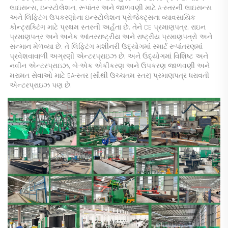
લાઇસન્સ, ઇન્સ્ટોલેશન, રૂપાંતર અને જાળવણી માટે A-સ્તરની લાઇસન્સ 
અને લિફ્ટિંગ ઉપકરણોના ઇન્સ્ટોલેશન પ્રોજેક્ટ્સના વ્યાવસાયિક 
કોન્ટ્રાક્ટિંગ માટે પ્રથમ સ્તરની અર્હતા છે. તેને CE પ્રમાણપત્ર, રાઇન 
પ્રમાણપત્ર અને અનેક આંતરરાષ્ટ્રીય અને રાષ્ટ્રીય પ્રમાણપત્રો અને 
સન્માન મેળવ્યા છે. તે લિફ્ટિંગ મશીનરી ઉદ્યોગમાં સ્માર્ટ રૂપાંતરણમાં 
પ્રવેશવાવાળી અગ્રણી એન્ટરપ્રાઇઝ છે, અને ઉદ્યોગમાં વિશિષ્ટ અને 
નવીન એન્ટરપ્રાઇઝ, બે-એક એકીકરણ અને ઉપકરણ જાળવણી અને 
મરામત સેવાઓ માટે 5A-સ્તર (સૌથી ઉચ્ચતમ સ્તર) પ્રમાણપત્ર ધરાવતી 
એન્ટરપ્રાઇઝ પણ છે. 