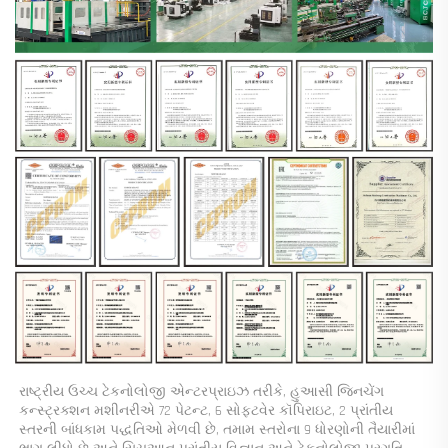
રાષ્ટ્રીય ઉચ્ચ ટેકનોલોજી એન્ટરપ્રાઇઝ તરીકે, હુઆસી જિનચેંગ 
કન્સ્ટ્રક્શન મશીનરીએ 72 પેટન્ટ, 6 સોફ્ટવેર કૉપિરાઇટ, 2 પ્રાંતીય 
સ્તરની બાંધકામ પદ્ધતિઓ મેળવી છે, તમામ સ્તરોના 9 ધોરણોની તૈયારીમાં 