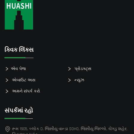
ક્વિક લિંક્સ
એવ પેજ
પ્રોડક્ટ્સ
એબાઉટ અસ
ન્યુઝ
અમને સંપર્ક કરો
સંપર્કમાં રહો
રૂમ 1905, બ્લોક D, જિન્નીયુ વાન્ડા SOHO, જિન્નીયુ જિલ્લો, ચેંગડુ શહેર,