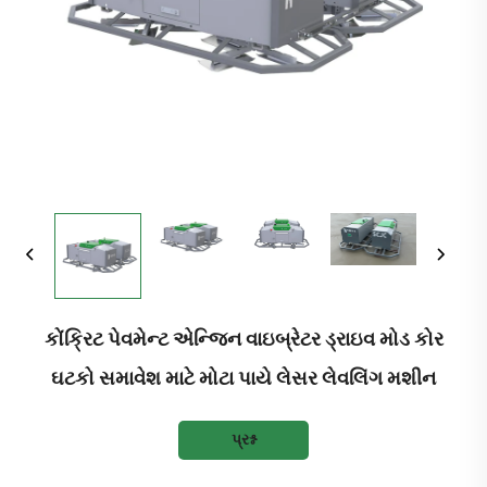
કોંક્રિટ પેવમેન્ટ એન્જિન વાઇબ્રેટર ડ્રાઇવ મોડ કોર
ઘટકો સમાવેશ માટે મોટા પાયે લેસર લેવલિંગ મશીન
પ્રશ્ન