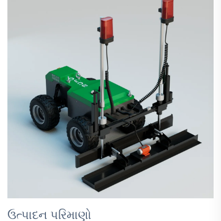
ઉત્પાદન પરિમાણો