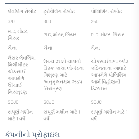
લેવલિંગ રોબોટ
ટ્રોવેલિંગ રોબોટ
પોલિશિંગ રોબોટ
370
300
260
PLC, મોટર,
PLC, મોટર, ગિયર
PLC, મોટર, ગિયર
ગિયર
ચૈના
ચૈના
ચૈના
લેસર લેવલિંગ,
ઉચ્ચ ઝડપે ચાલતો
ચોકસાઈવાળા બ્લેડ,
મિલીમીટર
ડિસ્ક, કાચા લોખંડના
કઠિનતાના આધારે
ચોકસાઈ,
મિશ્રણ માટે
આપમેળે પોલિશિંગ,
આપમેળે
અનુકૂલનક્ષમ ઝડપ
આર્મ વિહોણની
ઊંચાઈ
નિયંત્રણ
ડિઝાઇન
નિયંત્રણ
SCJC
SCJC
SCJC
સંપૂર્ણ મશીન
સંપૂર્ણ મશીન માટે 1
સંપૂર્ણ મશીન માટે 1
માટે 1 વર્ષ
વર્ષ
વર્ષ
કંપનીનો પ્રોફાઇલ