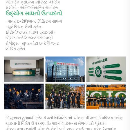
આંતરિક ક્રાઇન્ગ કોંક્રિટ પ્લેસિંગ 
મશીનો · એન્જિનિયરિંગ રોબોટ્સ 
ઉદ્યોગ સાધનો ઉત્પાદનો 
· પાવર ઇન્ટેલિજન્ટ લિફ્ટિંગ સાધનો 
· યુરોપિયન-શૈલી ક્રેન · 
ફોટોવોલ્ટાઇક પાઇલ ડ્રાઇવર્સ · 
બ્રિજ ઇન્ટેલિજન્ટ જાળવણી 
રોબોટ્સ · સુપર-મોટા ઇન્ટેલિજન્ટ 
લોડિંગ ક્રેન 
સિચુઆન હુઆશી ટ્રેડ કંપની લિમિટેડ એ ચીનમાં પીપલ્સ રિપબ્લિક ઓફ 
ચાઇનાની વિશેષ ઉપકરણ ઉત્પાદન લાઇસન્સ મેળવનારી પ્રથમ 
એન્ટરપ્રાઇઝમાંની એક છે. તેની પાસે સુપર-લાર્જ ટાવર ક્રેન ઉત્પાદન 