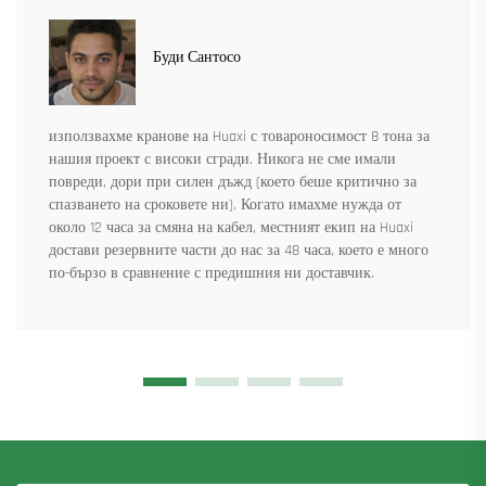
Буди Сантосо
използвахме кранове на Huaxi с товароносимост 8 тона за
нашия проект с високи сгради. Никога не сме имали
повреди, дори при силен дъжд (което беше критично за
спазването на сроковете ни). Когато имахме нужда от
около 12 часа за смяна на кабел, местният екип на Huaxi
достави резервните части до нас за 48 часа, което е много
по-бързо в сравнение с предишния ни доставчик.