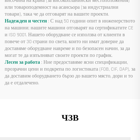
височина на крана (за високопланински местоположения)
или товароподемност на асансьора (за индустриални
товари), така че да отговарят на вашите проекти.
Надежден и честен
: С над 50 години опит в инженерството
на машини; нашите машини отговарят на сертификатите CE
и ISO 9001. Нашето оборудване се използва от клиенти в
повече от 30 страни по света, които ни имат доверие да
доставяме оборудване навреме и по безопасен начин, за да
могат те да изпълняват своите проекти по график.
Лесен за работа
: Ние предоставяме ясни спецификации,
прозрачни цени и подкрепа по логистиката (FOB, CIF, DAP), за
да доставим оборудването бързо до вашето място, дори и то
да е отдалечено.
ЧЗВ