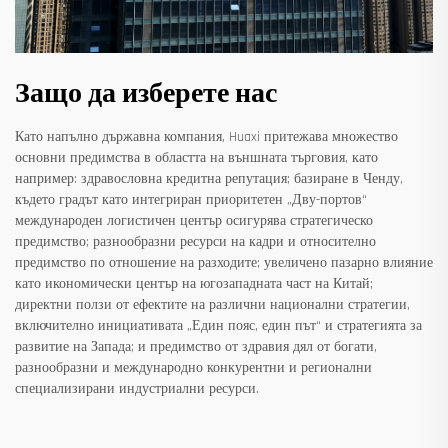
Защо да изберете нас
Като напълно държавна компания, Huaxi притежава множество
основни предимства в областта на външната търговия, като
например: здравословна кредитна репутация; базиране в Ченду,
където градът като интегриран приоритетен „Дву-портов“
международен логистичен център осигурява стратегическо
предимство; разнообразни ресурси на кадри и относително
предимство по отношение на разходите; увеличено пазарно влияние
като икономически център на югозападната част на Китай;
директни ползи от ефектите на различни национални стратегии,
включително инициативата „Един пояс, един път“ и стратегията за
развитие на Запада; и предимство от здравия дял от богати,
разнообразни и международно конкурентни и регионални
специализирани индустриални ресурси.