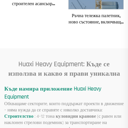
строителен асансьор
SC200/200FS1 за фасади и
Ръчна тележка палетник,
асансьорни шахти за Алжир
ново състояние, включващи
основни компоненти:
електродвигател, скоростна
кутия, зъбно предаване,
лагер, помпа, двигател,
номинално натоварване
Huaxi Heavy Equipment: Къде се
използва и какво я прави уникална
Къде намира приложение Huaxi Heavy
Equipment
Обхващаме секторите, които поддържат проекти в движение
– няма нужда да се справяте с няколко доставчика:
Строителство
: 4–12 тона
куловидни кранове
(с равен или
наклонен стрелови подемник) за транспортиране на