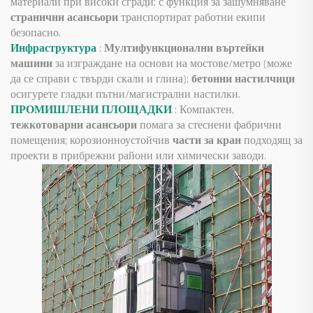
материали при високи сгради; с функция за зашумняване
странични асансьори
транспортират работни екипи
безопасно.
Инфраструктура
:
Мултифункционални въртейки
машини
за изграждане на основи на мостове/метро (може
да се справи с твърди скали и глина);
бетонни настилчици
осигурете гладки пътни/магистрални настилки.
ПРОМИШЛЕНИ ПЛОЩАДКИ
: Компактен,
тежкотоварни асансьори
помага за стеснени фабрични
помещения; корозионноустойчив
части за кран
подходящ за
проекти в прибрежни райони или химически заводи.