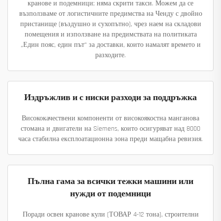
кранове и подемници; няма скрити такси. Можем да се
възползваме от логистичните предимства на Ченду с двойно
пристанище (въздушно и сухопътно), чрез наем на складови
помещения и използване на предимствата на политиката
„Един пояс, един път“ за доставки, които намалят времето и
разходите.
Издръжлив и с ниски разходи за поддръжка
Висококачествени компоненти от високоякостна манганова
стомана и двигатели на Siemens, които осигуряват над 8000
часа стабилна експлоатационна зона преди мащабна ревизия.
Пълна гама за всички тежки машини или
нужди от подемници
Поради освен кранове кули (ТОВАР 4-12 тона), строителни