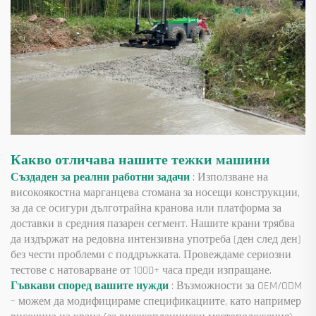
Какво отличава нашите тежки машини
Създаден за реални работни задачи
: Използване на
високоякостна марганцева стомана за носещи конструкции,
за да се осигури дълготрайна кранова или платформа за
доставки в средния пазарен сегмент. Нашите крани трябва
да издържат на редовна интензивна употреба (ден след ден)
без чести проблеми с поддръжката. Провеждаме сериозни
тестове с натоварване от 1000+ часа преди изпращане.
Гъвкави според вашите нужди
: Възможности за OEM/ODM
– можем да модифицираме спецификациите, като например