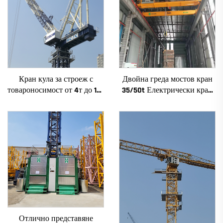
Кран кула за строеж с
Двойна греда мостов кран
товароносимост от 4т до 12т
35/50t Електрически кран
ново зъбно предаване,
Krane 8/10/20/30/35
зъбно колело, мотор, лагер,
Пролет Машиностроително
основни компоненти
оборудване за продажба
Отлично представяне