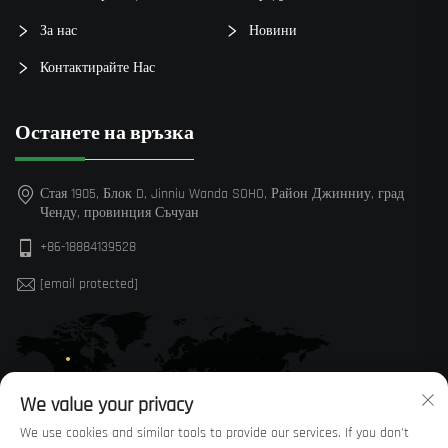
За нас
Новини
Контактирайте Нас
Останете на връзка
Стая 1905, Блок D, Jinniu Wanda SOHO, Район Джинниу, град
Ченду, провинция Съчуан
+86-18884139528
[email protected]
We value your privacy
We use cookies and similar tools to provide our services. If you don't