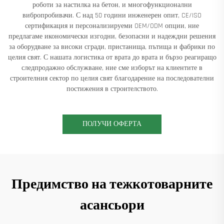
роботи за настилка на бетон, и многофункционални
вибропробивачи. С над 50 години инженерен опит, CE/ISO
сертификация и персонализируеми OEM/ODM опции, ние
предлагаме икономически изгодни, безопасни и надеждни решения
за оборудване за високи сгради, пристанища, пътища и фабрики по
целия свят. С нашата логистика от врата до врата и бързо реагиращо
следпродажно обслужване, ние сме изборът на клиентите в
строителния сектор по целия свят благодарение на последователни
постижения в строителството.
ПОЛУЧИ ОФЕРТА
Предимство на тежкотоварните
асансьори