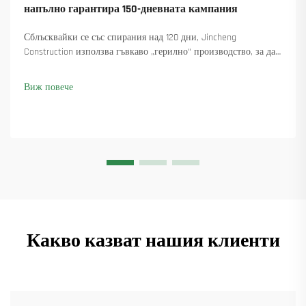
напълно гарантира 150-дневната кампания
Сблъсквайки се със спирания над 120 дни, Jincheng
Construction използва гъвкаво „герилно“ производство, за да
достави 18 въртящи се крана и осигури над 45 нови поръчки.
Вижте как са поддържали производството в движение.
Виж повече
Научете повече.
Какво казват нашия клиенти