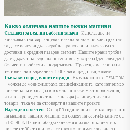
Какво отличава нашите тежки машини
Създаден за реални работни задачи
: Използване на
високоякостна марганцева стомана за носещи конструкции,
за да се осигури дълготрайна кранова или платформа за
доставки в средния пазарен сегмент. Нашите крани трябва
да издържат на редовна интензивна употреба (ден след ден)
без чести проблеми с поддръжката. Провеждаме сериозни
тестове с натоварване от 1000+ часа преди изпращане.
Гъвкави според вашите нужди
: Възможности за OEM/ODM
– можем да модифицираме спецификациите, като например
височина на крана (за високопланински местоположения)
или товароподемност на асансьора (за индустриални
товари), така че да отговарят на вашите проекти.
Надежден и честен
: С над 50 години опит в инженерството
на машини; нашите машини отговарят на сертификатите CE
и ISO 9001. Нашето оборудване се използва от клиенти в
повече от 30 страни по света, които ни имат доверие да