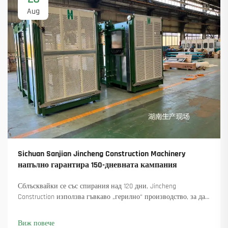
Aug
Sichuan Sanjian Jincheng Construction Machinery
напълно гарантира 150-дневната кампания
Сблъсквайки се със спирания над 120 дни, Jincheng
Construction използва гъвкаво „герилно“ производство, за да
достави 18 въртящи се крана и осигури над 45 нови поръчки.
Вижте как са поддържали производството в движение.
Виж повече