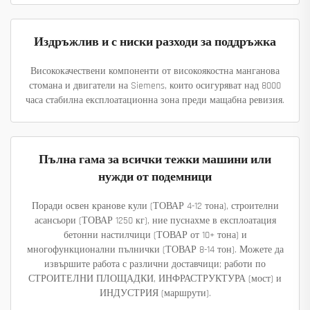
Издръжлив и с ниски разходи за поддръжка
Висококачествени компоненти от високоякостна манганова
стомана и двигатели на Siemens, които осигуряват над 8000
часа стабилна експлоатационна зона преди мащабна ревизия.
Пълна гама за всички тежки машини или
нужди от подемници
Поради освен кранове кули (ТОВАР 4-12 тона), строителни
асансьори (ТОВАР 1250 кг), ние пуснахме в експлоатация
бетонни настилчици (ТОВАР от 10+ тона) и
многофункционални пълнички (ТОВАР 8-14 тон). Можете да
извършите работа с различни доставчици; работи по
СТРОИТЕЛНИ ПЛОЩАДКИ, ИНФРАСТРУКТУРА (мост) и
ИНДУСТРИЯ (маршрути).