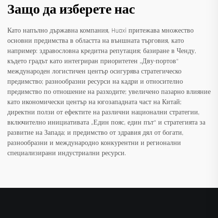
Защо да изберете нас
Като напълно държавна компания, Huaxi притежава множество
основни предимства в областта на външната търговия, като
например: здравословна кредитна репутация; базиране в Ченду,
където градът като интегриран приоритетен „Дву-портов“
международен логистичен център осигурява стратегическо
предимство; разнообразни ресурси на кадри и относително
предимство по отношение на разходите; увеличено пазарно влияние
като икономически център на югозападната част на Китай;
директни ползи от ефектите на различни национални стратегии,
включително инициативата „Един пояс, един път“ и стратегията за
развитие на Запада; и предимство от здравия дял от богати,
разнообразни и международно конкурентни и регионални
специализирани индустриални ресурси.