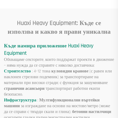
кутия, зъбно предаване,
лагер, помпа, двигател,
номинално натоварване
Huaxi Heavy Equipment: Къде се
използва и какво я прави уникална
Къде намира приложение Huaxi Heavy
Equipment
Обхващаме секторите, които поддържат проекти в движение
– няма нужда да се справяте с няколко доставчика:
Строителство
: 4–12 тона
куловидни кранове
(с равен или
наклонен стрелови подемник) за транспортиране на
материали при високи сгради; с функция за зашумняване
странични асансьори
транспортират работни екипи
безопасно.
Инфраструктура
:
Мултифункционални въртейки
машини
за изграждане на основи на мостове/метро (може
да се справи с твърди скали и глина);
бетонни настилчици
осигурете гладки пътни/магистрални настилки.