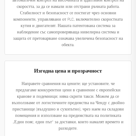
автоматичен контрол на височината и адаптивен контрол на
скоростта, за да се намали или отстрани ръчната работа.
Стабилност и безопасност се постигат чрез основни
компоненти, управлявани от PLC, включително скоростната
кутия и двигателят. Нашата патентована система за
наблюдение със самопроверяваща нивелирна система и
защита от претоварване означава увеличена безопасност на
обекта.
Изгодна цена и прозрачност
Направете сравнения на цените; ще установите, че
предлагаме конкурентни цени в сравнение с европейски
кранове и подемници; няма скрити такси. Можем да се
възползваме от логистичните предимства на Ченду с двойно
пристанище (въздушно и сухопътно), чрез наем на складови
помещения и използване на предимствата на политиката
„Един пояс, един път“ за доставки, които намалят времето и
разходите.