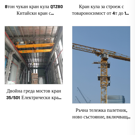
8тон чукан кран кула QTZ80
Кран кула за строеж с
Китайски кран с
товароносимост от 4т до 12т
конкурентна цена
ново зъбно предаване,
зъбно колело, мотор, лагер,
основни компоненти
Двойна греда мостов кран
35/50t Електрически кран
Krane 8/10/20/30/35
Ръчна тележка палетник,
Пролет Машиностроително
ново състояние, включващи
оборудване за продажба
основни компоненти:
електродвигател, скоростна