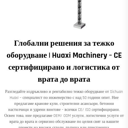
Глобални решения за тежко
оборудване | Huaxi Machinery – CE
сертифицирано и логистика от
врата до врата
Разгледайте издръжливо и рентабилно тежко оборудване от Sichuan
Huaxi – специалист по инженерство с над 50 години опит. Ние
предлагаме кранове кули, строителни асансьори, бетонни
настилчици и удрени винтове – всички CE/ ISO сертифицирани.
Освен това, ние предлагаме OEM/ ODM услуги, логистични услуги от
врата до врата и сервизно обслужване по целия свят за вашите
проекти на високи сгради, пътища или пристанища.