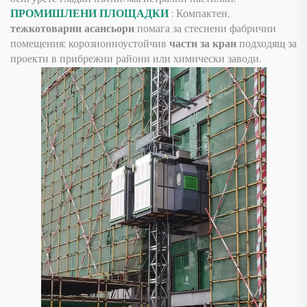
ПРОМИШЛЕНИ ПЛОЩАДКИ
: Компактен,
тежкотоварни асансьори
помага за стеснени фабрични
помещения; корозионноустойчив
части за кран
подходящ за
проекти в прибрежни райони или химически заводи.