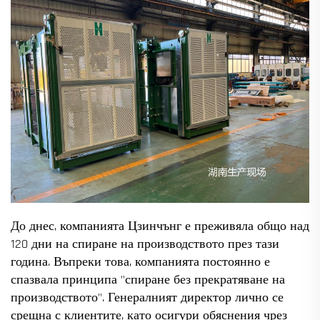
До днес, компанията Цзинчънг е преживяла общо над
120 дни на спиране на производството през тази
година. Въпреки това, компанията постоянно е
спазвала принципа "спиране без прекратяване на
производството". Генералният директор лично се
срещна с клиентите, като осигури обяснения чрез