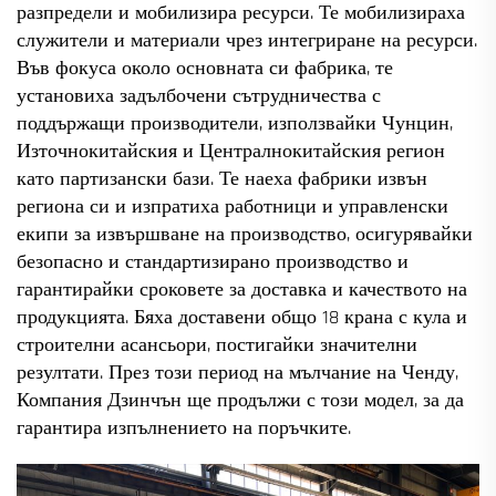
разпредели и мобилизира ресурси. Те мобилизираха
служители и материали чрез интегриране на ресурси.
Във фокуса около основната си фабрика, те
установиха задълбочени сътрудничества с
поддържащи производители, използвайки Чунцин,
Източнокитайския и Централнокитайския регион
като партизански бази. Те наеха фабрики извън
региона си и изпратиха работници и управленски
екипи за извършване на производство, осигурявайки
безопасно и стандартизирано производство и
гарантирайки сроковете за доставка и качеството на
продукцията. Бяха доставени общо 18 крана с кула и
строителни асансьори, постигайки значителни
резултати. През този период на мълчание на Ченду,
Компания Дзинчън ще продължи с този модел, за да
гарантира изпълнението на поръчките.