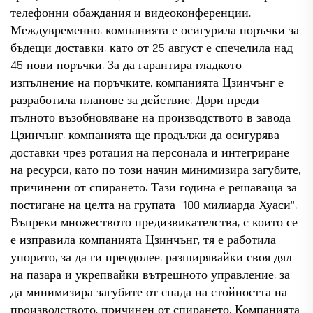
телефонни обаждания и видеоконференции.
Междувременно, компанията е осигурила поръчки за
бъдещи доставки, като от 25 август е спечелила над
45 нови поръчки. За да гарантира гладкото
изпълнение на поръчките, компанията Цзинчънг е
разработила планове за действие. Дори преди
пълното възобновяване на производството в завода
Цзинчънг, компанията ще продължи да осигурява
доставки чрез ротация на персонала и интегриране
на ресурси, като по този начин минимизира загубите,
причинени от спирането. Тази година е решаваща за
постигане на целта на групата "100 милиарда Хуаси".
Въпреки множеството предизвикателства, с които се
е изправила компанията Цзинчънг, тя е работила
упорито, за да ги преодолее, разширявайки своя дял
на пазара и укрепвайки вътрешното управление, за
да минимизира загубите от спада на стойността на
производството, причинен от спирането. Компанията