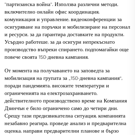
"партизанска война". Използва различни методи,
включително онлайн офис координация,
комуникация и управление, видеоконференции за
осигуряване на поръчки и мобилизиране на персонал
и ресурси, за да гарантира доставките на продукти.
Усърдно работеше, за да осигури непрекъснато
производство въпреки спирането, подпомагайки още
повече своята 150-дневна кампания.
От момента на получаването на заповедта за
мобилизация на групата за „150-дневна кампания“,
поради пандемията, високите температури и
ограниченията на електрозахранването,
действителното производствено време на Компания
Дзинчън е било ограничено само до четири дни.
Срещу тази предизвикателна ситуация, компанията
незабавно реагира, проведе анализ и предварителна
оценка, направи предварителни планове и бързо