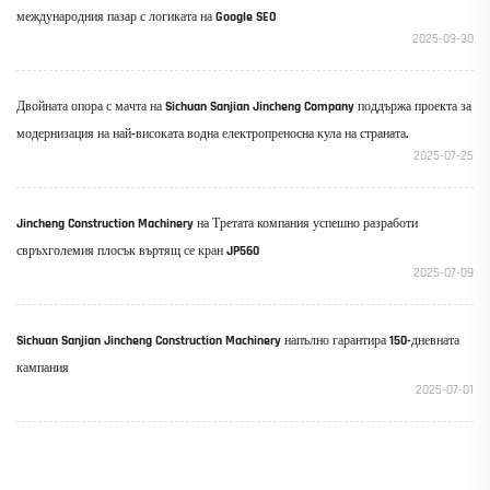
международния пазар с логиката на Google SEO
2025-09-30
Двойната опора с мачта на Sichuan Sanjian Jincheng Company поддържа проекта за
модернизация на най-високата водна електропреносна кула на страната.
2025-07-25
Jincheng Construction Machinery на Третата компания успешно разработи
свръхголемия плосък въртящ се кран JP560
2025-07-09
Sichuan Sanjian Jincheng Construction Machinery напълно гарантира 150-дневната
кампания
2025-07-01