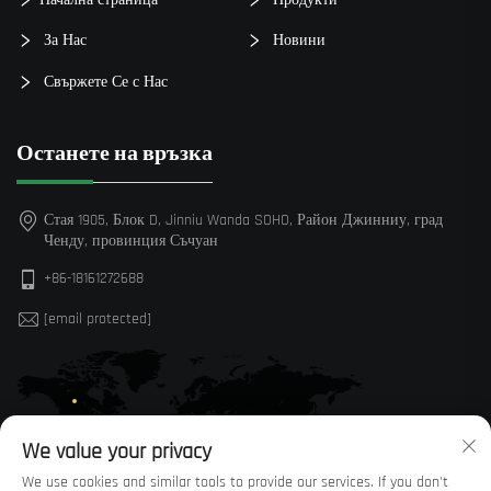
За Нас
Новини
Свържете Се с Нас
Останете на връзка
Стая 1905, Блок D, Jinniu Wanda SOHO, Район Джинниу, град
Ченду, провинция Съчуан
+86-18161272688
[email protected]
We value your privacy
We use cookies and similar tools to provide our services. If you don't