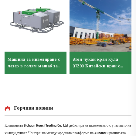
Машина за нивелиране с
8тон чукан кран кула
лазер в голям мащаб за
QTZ80 Китайски кран с
вибриращ двигател на
конкурентна цена
бетонен път с включени
основни компоненти
Горчиви новини
Компанията Sichuan Huaxi Trading Co., Ltd. дебютира на изложението с участието на
хиляди души в Чонгцин на международната платформа на Alibaba и разширява