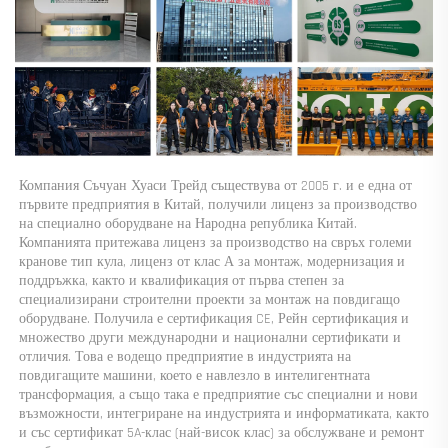
Компания Съчуан Хуаси Трейд съществува от 2005 г. и е една от 
първите предприятия в Китай, получили лиценз за производство 
на специално оборудване на Народна република Китай. 
Компанията притежава лиценз за производство на свръх големи 
кранове тип кула, лиценз от клас А за монтаж, модернизация и 
поддръжка, както и квалификация от първа степен за 
специализирани строителни проекти за монтаж на повдигащо 
оборудване. Получила е сертификация CE, Рейн сертификация и 
множество други международни и национални сертификати и 
отличия. Това е водещо предприятие в индустрията на 
повдигащите машини, което е навлезло в интелигентната 
трансформация, а също така е предприятие със специални и нови 
възможности, интегриране на индустрията и информатиката, както 
и със сертификат 5A-клас (най-висок клас) за обслужване и ремонт 