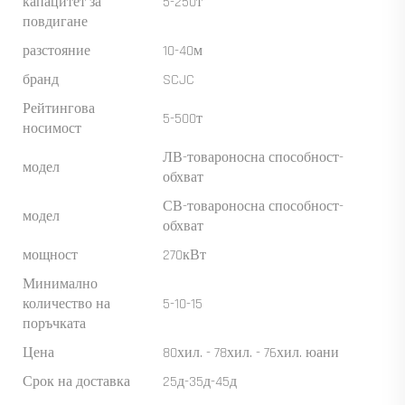
капацитет за
5-250т
повдигане
разстояние
10-40м
бранд
SCJC
Рейтингова
5-500т
носимост
ЛВ-товароносна способност-
модел
обхват
СВ-товароносна способност-
модел
обхват
мощност
270кВт
Минимално
количество на
5-10-15
поръчката
Цена
80хил. - 78хил. - 76хил. юани
Срок на доставка
25д-35д-45д