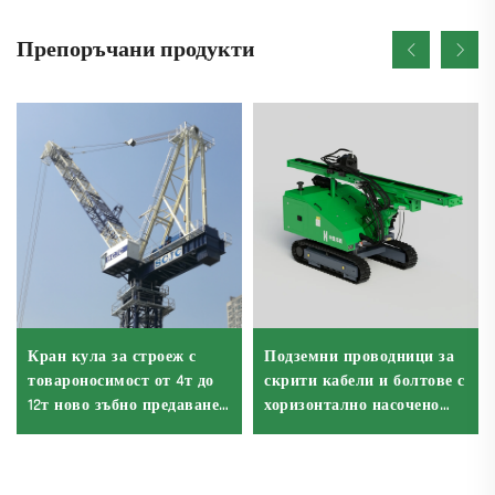
Препоръчани продукти
Кран кула за строеж с
Подземни проводници за
товароносимост от 4т до
скрити кабели и болтове с
12т ново зъбно предаване,
хоризонтално насочено
зъбно колело, мотор,
пробиване
лагер, основни
компоненти