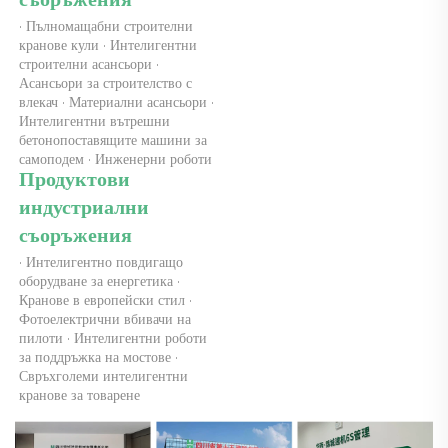
съоръжения 
· Пълномащабни строителни 
кранове кули · Интелигентни 
строителни асансьори · 
Асансьори за строителство с 
влекач · Материални асансьори · 
Интелигентни вътрешни 
бетонопоставящите машини за 
самоподем · Инженерни роботи 
Продуктови 
индустриални 
съоръжения 
· Интелигентно повдигащо 
оборудване за енергетика · 
Кранове в европейски стил · 
Фотоелектрични вбивачи на 
пилоти · Интелигентни роботи 
за поддръжка на мостове · 
Свръхголеми интелигентни 
кранове за товарене 