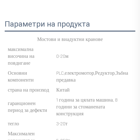
Параметри на продукта
Мостови и виадуктни кранове
максимална
височина на
0-20м
повдигане
Основни
PLC,електромотор,Редуктор,Зъбна
компоненти
предавка
страна на произход
Китай
1 година за цялата машина, 8
гаранционен
години за стоманената
период за дефекти
конструкция
тегло
3-20т
Максимален