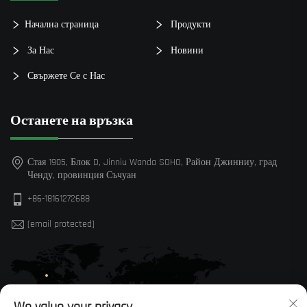
Начална страница
Продукти
За Нас
Новини
Свържете Се с Нас
Останете на връзка
Стая 1905, Блок D, Jinniu Wanda SOHO, Район Джинниу, град
Ченду, провинция Съчуан
+86-18161272688
[email protected]