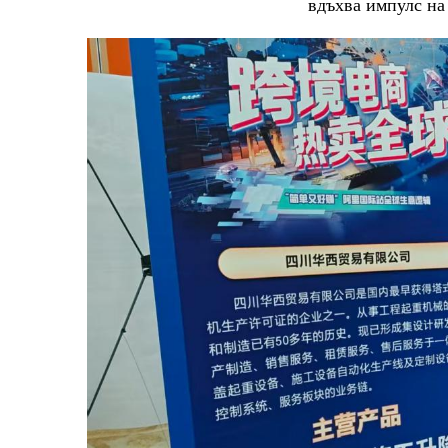
вдъхва импулс на