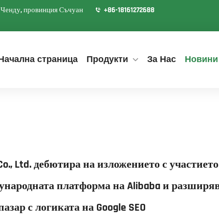
д Ченду, провинция Съчуан
+86-18161272688
Начална страница
Продукти
За Нас
Новини
o., Ltd. дебютира на изложението с участието
народната платформа на Alibaba и разширя
азар с логиката на Google SEO