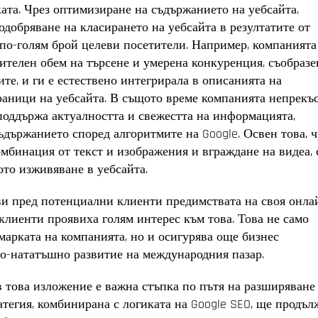
ката. Чрез оптимизиране на съдържанието на уебсайта,
добряване на класирането на уебсайта в резултатите от
 по-голям брой целеви посетители. Например, компанията
ителен обем на търсене и умерена конкуренция, съобразе
те, и ги е естествено интегрирала в описанията на
аници на уебсайта. В същото време компанията непрекъ
 поддържа актуалността и свежестта на информацията,
ъдържанието според алгоритмите на Google. Освен това, ч
мбинация от текст и изображения и вграждане на видеа, 
ото изживяване в уебсайта.
и пред потенциални клиенти предимствата на своя онла
 клиенти проявиха голям интерес към това. Това не само
марката на компанията, но и осигурява още бизнес
по-нататъшно развитие на международния пазар.
то в това изложение е важна стъпка по пътя на разширяване
тегия, комбинирана с логиката на Google SEO, ще продъл