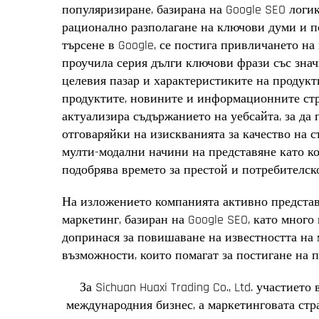
популяризиране, базирана на Google SEO логи
рационално разполагане на ключови думи и по
търсене в Google, се постига привличането на
проучила серия дълги ключови фрази със знач
целевия пазар и характеристиките на продукти
продуктите, новините и информационните стр
актуализира съдържанието на уебсайта, за да
отговаряйки на изискванията за качество на с
мулти-модални начини на представяне като ко
подобрява времето за престой и потребителск
На изложението компанията активно представ
маркетинг, базиран на Google SEO, като много
допринася за повишаване на известността на 
възможности, които помагат за постигане на 
За Sichuan Huaxi Trading Co., Ltd. участие
международния бизнес, а маркетинговата стра