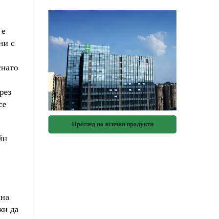
 е
ни с
снато
рез
се
Преглед на всички продукти
йн
 на
жи да