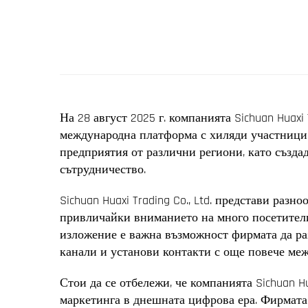
На 28 август 2025 г. компанията Sichuan Huaxi
международна платформа с хиляди участници
предприятия от различни региони, като създ
сътрудничество.
Sichuan Huaxi Trading Co., Ltd. представи раз
привличайки вниманието на много посетители.
изложение е важна възможност фирмата да ра
канали и установи контакти с още повече ме
Стои да се отбележи, че компанията Sichuan Hu
маркетинга в днешната цифрова ера. Фирмата