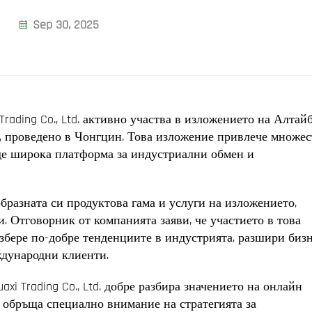
Sep 30, 2025
 Trading Co., Ltd. активно участва в изложението на Алтай
, проведено в Чонгцин. Това изложение привлече множес
аде широка платформа за индустриални обмен и
нообразната си продуктова гама и услуги на изложението,
 Отговорник от компанията заяви, че участието в това
збере по-добре тенденциите в индустрията, разшири биз
ждународни клиенти.
axi Trading Co., Ltd. добре разбира значението на онлайн
 обръща специално внимание на стратегията за