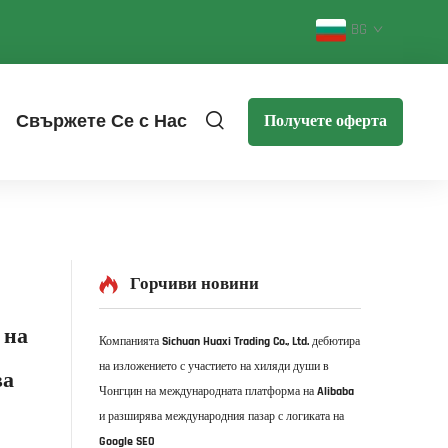
BG
Свържете Се с Нас
Получете оферта
Горчиви новини
 на
Компанията Sichuan Huaxi Trading Co., Ltd. дебютира
на изложението с участието на хиляди души в
ва
Чонгцин на международната платформа на Alibaba
и разширява международния пазар с логиката на
Google SEO