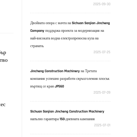
2025-09-30
Двойната опора с мачта на Sichuan Sanjian Jincheng
Company поддържа проекта за модернизация на
най-високата водна електропреносна кула на
страната.
бър
2025-07-25
тво
Jincheng Construction Machinery на Третата
компания успешно разработи свръхголемия плосък
въртящ се кран JP560
2025-07-09
нес
Sichuan Sanjian Jincheng Construction Machinery
напълно гарантира 150-дневната кампания
2025-07-01