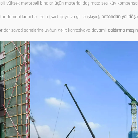
 qol) yüksək mərtəbəli binalar üçün material daşımaq; səs-küy kompensa
undamentlərini həll edin (sərt qaya və gil ilə işləyir);
betondan yol döşə
ər
dar zavod sahələrinə uyğun gəlir; korroziyaya davamlı
qaldırma maşını