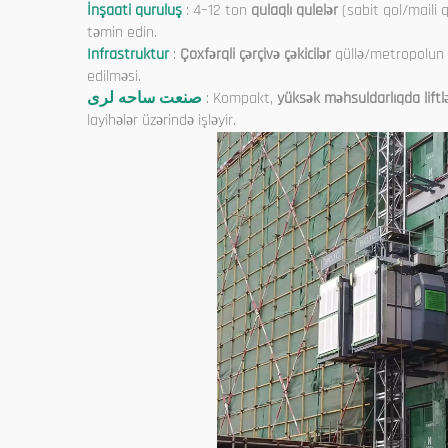
İnşaati quruluş
: 4–12 ton
qulaqlı qulelər
(sabit qol/maili
təmin edin.
Infrastruktur
:
Çoxfərqli çərçivə çəkicilər
qüllə/metropolun f
edilməsi.
صنعت ساحه لری
: Kompakt,
yüksək məhsuldarlıqda liftl
layihələr üzərində işləyir.