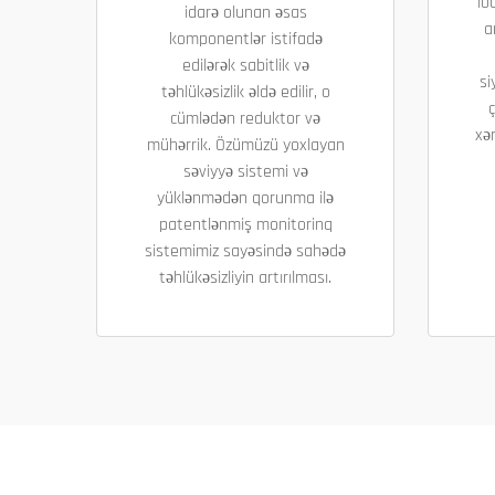
lo
idarə olunan əsas
a
komponentlər istifadə
edilərək sabitlik və
si
təhlükəsizlik əldə edilir, o
ç
cümlədən reduktor və
xər
mühərrik. Özümüzü yoxlayan
səviyyə sistemi və
yüklənmədən qorunma ilə
patentlənmiş monitorinq
sistemimiz sayəsində sahədə
təhlükəsizliyin artırılması.