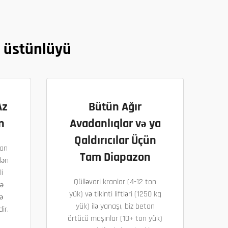
n üstünlüyü
Az
Bütün Ağır
n
Avadanlıqlar və ya
Qaldırıcılar Üçün
qan
Tam Diapazon
dən
li
Qülləvari kranlar (4-12 ton
rə
yük) və tikinti liftləri (1250 kq
ə
yük) ilə yanaşı, biz beton
ir.
örtücü maşınlar (10+ ton yük)