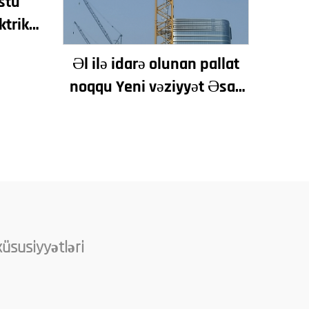
üstü
ktrik
e
Əl ilə idarə olunan pallat
 Satış
noqqu Yeni vəziyyət Əsas
rı və
komponentlər Motor
Redüktor Dişli Laqer Nasos
Motoru Etibarlı yükləmə
daxildir
xüsusiyyətləri