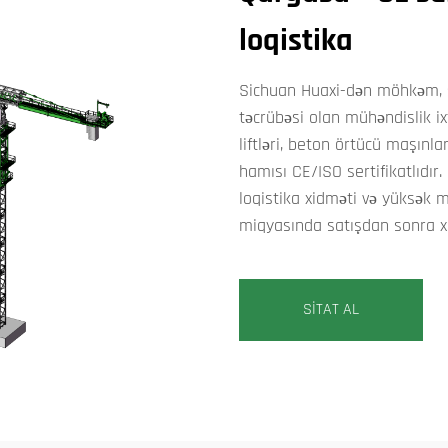
loqistika
Sichuan Huaxi-dən möhkəm, sər
təcrübəsi olan mühəndislik ixt
liftləri, beton örtücü maşınla
hamısı CE/ISO sertifikatlıdı
loqistika xidməti və yüksək m
miqyasında satışdan sonra xid
SİTAT AL