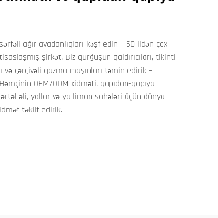
fəli ağır avadanlıqları kəşf edin – 50 ildən çox
isaslaşmış şirkət. Biz qurğuşun qaldırıcıları, tikinti
rı və çərçivəli qazma maşınları təmin edirik –
r. Həmçinin OEM/ODM xidməti, qapıdan-qapıya
ərtəbəli, yollar və ya liman sahələri üçün dünya
mət təklif edirik.