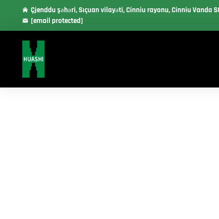
Çjenddu şəhəri, Sıçuan vilayəti, Cinniu rayonu, Cinniu Vanda S
[email protected]