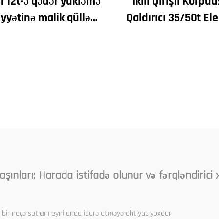
n 12t-ə qədər yükləmə
İkili Qirişli Körpü
iyyətinə malik qülləvi
Qaldırıcı 35/50t Ele
eni dişli qutusu dişli
Qaldırıcısı Kran
otorlaşdırıcı əsas
8/10/20/30/35 Span
üçün Sənaye Maşınla
Avadanlıqlar
şınları: Harada istifadə olunur və fərqləndirici 
— bir neçə satıcını eyni anda idarə etməyə ehtiyac yoxdur: