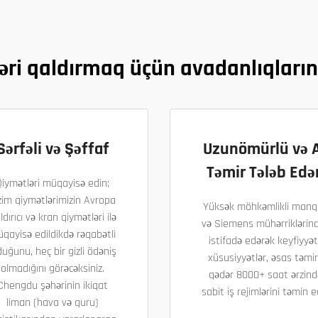
ləri qaldırmaq üçün avadanlıqları
Sərfəli və Şəffaf
Uzunömürlü və 
Təmir Tələb Edə
Qiymətləri müqayisə edin;
zim qiymətlərimizin Avropa
Yüksək möhkəmlikli man
ldırıcı və kran qiymətləri ilə
və Siemens mühərriklərin
qayisə edildikdə rəqabətli
istifadə edərək keyfiyyət
duğunu, heç bir gizli ödəniş
xüsusiyyətlər, əsas təmi
olmadığını görəcəksiniz.
qədər 8000+ saat ərzind
Chengdu şəhərinin ikiqat
sabit iş rejimlərini təmin ed
liman (hava və quru)