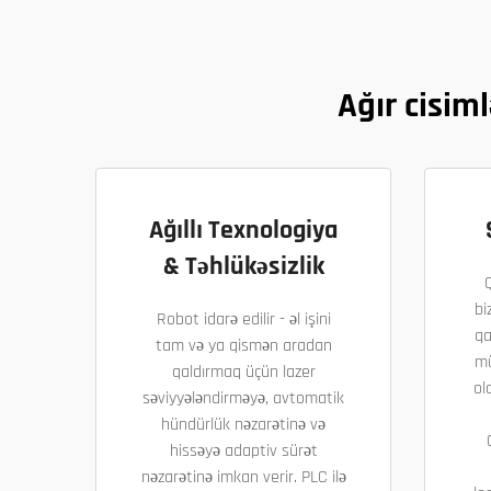
Ağır cisim
Ağıllı Texnologiya
& Təhlükəsizlik
bi
Robot idarə edilir - əl işini
qa
tam və ya qismən aradan
mü
qaldırmaq üçün lazer
ol
səviyyələndirməyə, avtomatik
hündürlük nəzarətinə və
hissəyə adaptiv sürət
nəzarətinə imkan verir. PLC ilə