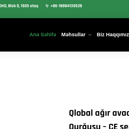
OHO, Blok D, 1905 otaq
+86-18884139528
Ana Səhifə
Məhsullar
Biz Haqqımı
Qlobal ağır avad
Qurğusu – CE se