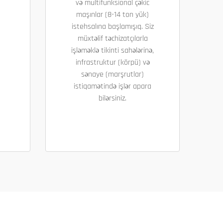
və multifunksional çəkic
maşınlar (8-14 ton yük)
istehsalına başlamışıq. Siz
müxtəlif təchizatçılarla
işləməklə tikinti sahələrinə,
infrastruktur (körpü) və
sənaye (marşrutlar)
istiqamətində işlər apara
bilərsiniz.