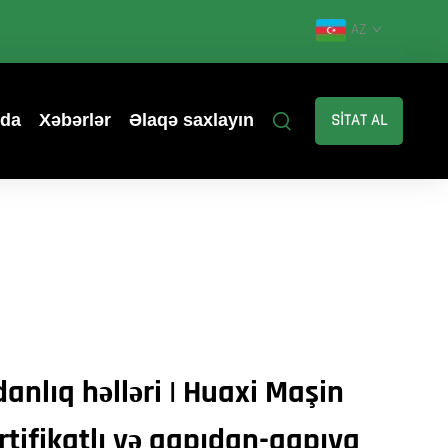
AZ
zda
Xəbərlər
Əlaqə saxlayın
SİTAT AL
anlıq həlləri | Huaxi Maşin
rtifikatlı və qapıdan-qapıya