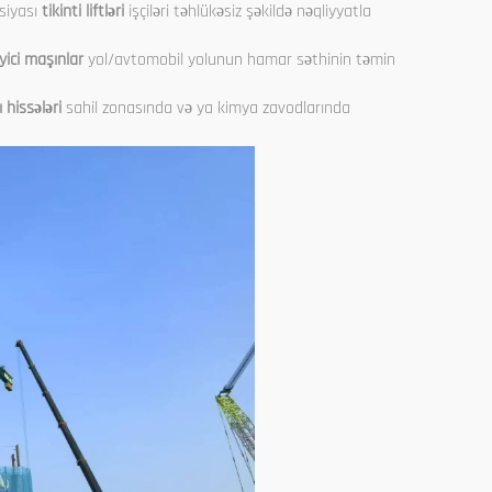
siyası
tikinti liftləri
işçiləri təhlükəsiz şəkildə nəqliyyatla
yici maşınlar
yol/avtomobil yolunun hamar səthinin təmin
 hissələri
sahil zonasında və ya kimya zavodlarında