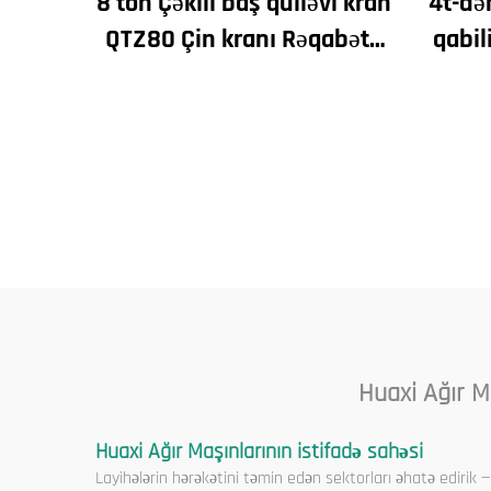
8 ton Çəkili baş qülləvi kran
4t-də
QTZ80 Çin kranı Rəqabətli
qabil
qiymətə
kran Y
m
Huaxi Ağır Ma
Huaxi Ağır Maşınlarının istifadə sahəsi
Layihələrin hərəkətini təmin edən sektorları əhatə edirik 