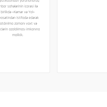
qistikasından yararlanaraq
nbar sahələrinin icarəsi ilə
birlikdə «Kəmər və Yol»
yasətindən istifadə edərək
atdırılma zamanı vaxt və
clərin azaldılması imkanına
malikik.