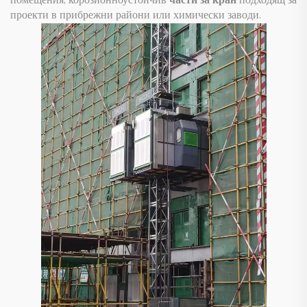
помещения; корозионноустойчив
части за кран
подходящ за
проекти в прибрежни райони или химически заводи.