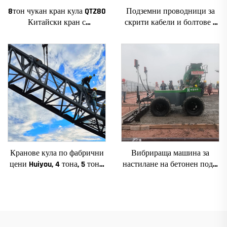
8тон чукан кран кула QTZ80
Подземни проводници за
Китайски кран с
скрити кабели и болтове с
конкурентна цена
хоризонтално насочено
пробиване
Кранове кула по фабрични
Вибрираща машина за
цени Huiyou, 4 тона, 5 тона,
настилане на бетонен под с
6 тона, 8 тона, модели за
лазерен правещ агрегат,
строителни обекти
автоматична машина за
нивелиране на пода,
правещ агрегат за бетон,
машина за изравняване