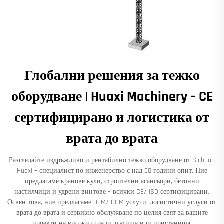
Глобални решения за тежко
оборудване | Huaxi Machinery – CE
сертифицирано и логистика от
врата до врата
Разгледайте издръжливо и рентабилно тежко оборудване от Sichuan
Huaxi – специалист по инженерство с над 50 години опит. Ние
предлагаме кранове кули, строителни асансьори, бетонни
настилчици и удрени винтове – всички CE/ ISO сертифицирани.
Освен това, ние предлагаме OEM/ ODM услуги, логистични услуги от
врата до врата и сервизно обслужване по целия свят за вашите
проекти на високи сгради, пътища или пристанища.