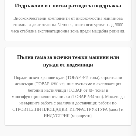
Издръжлив и с ниски разходи за поддръжка
Висококачествени компоненти от високоякостна манганова
стомана и двигатели на Siemens, които осигуряват над 8000
часа стабилна експлоатационна зона преди мащабна ревизия.
Пълна гама за всички тежки машини или
нужди от подемници
Поради освен кранове кули (ТОВАР 4-12 тона), строителни
асансьори (ТОВАР 1250 кг), ние пуснахме в експлоатация
бетонни настилчици (ТОВАР от 10+ тона) и
многофункционални пълнички (ТОВАР 8-14 тон). Можете да
извършите работа с различни доставчици; работи по
СТРОИТЕЛНИ ПЛОЩАДКИ, ИНФРАСТРУКТУРА (мост) и
ИНДУСТРИЯ (маршрути).