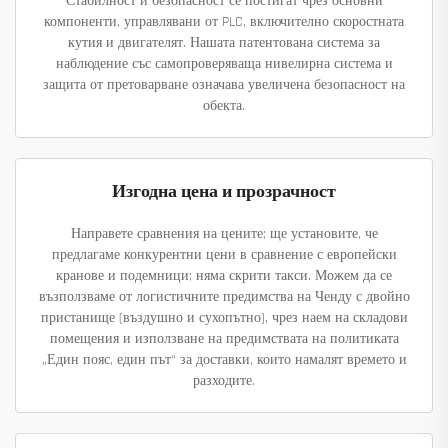
Стабилност и безопасност се постигат чрез основни
компоненти, управлявани от PLC, включително скоростната
кутия и двигателят. Нашата патентована система за
наблюдение със самопроверяваща нивелирна система и
защита от претоварване означава увеличена безопасност на
обекта.
Изгодна цена и прозрачност
Направете сравнения на цените; ще установите, че
предлагаме конкурентни цени в сравнение с европейски
кранове и подемници; няма скрити такси. Можем да се
възползваме от логистичните предимства на Ченду с двойно
пристанище (въздушно и сухопътно), чрез наем на складови
помещения и използване на предимствата на политиката
„Един пояс, един път“ за доставки, които намалят времето и
разходите.