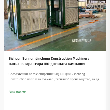
Sichuan Sanjian Jincheng Construction Machinery
напълно гарантира 150-дневната кампания
Сблъсквайки се със спирания над 120 дни, Jincheng
Construction използва гъвкаво „герилно“ производство, за да
достави 18 въртящи се крана и осигури над 45 нови поръчки.
Вижте как са поддържали производството в движение.
Виж повече
Научете повече.