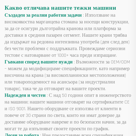
Какво отличава нашите тежки машини
Създаден за реални работни задачи
: Използване на
високоякостна марганцева стомана за носещи конструкции,
за да се осигури дълготрайна кранова или платформа за
доставки в средния пазарен сегмент. Нашите крани трябва
да издържат на редовна интензивна употреба (ден след ден)
без чести проблеми с поддръжката. Провеждаме сериозни
тестове с натоварване от 1000+ часа преди изпращане.
Гъвкави според вашите нужди
: Възможности за OEM/ODM
– можем да модифицираме спецификациите, като например
височина на крана (за високопланински местоположения)
или товароподемност на асансьора (за индустриални
товари), така че да отговарят на вашите проекти.
Надежден и честен
: С над 50 години опит в инженерството
на машини; нашите машини отговарят на сертификатите CE
и ISO 9001. Нашето оборудване се използва от клиенти в
повече от 30 страни по света, които ни имат доверие да
доставяме оборудване навреме и по безопасен начин, за да
могат те да изпълняват своите проекти по график.
Лесен за работа
: Ние предоставяме ясни спецификации,