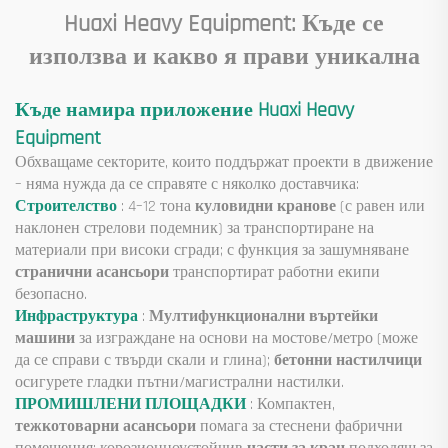
Huaxi Heavy Equipment: Къде се
използва и какво я прави уникална
Къде намира приложение Huaxi Heavy
Equipment
Обхващаме секторите, които поддържат проекти в движение
– няма нужда да се справяте с няколко доставчика:
Строителство
: 4–12 тона
куловидни кранове
(с равен или
наклонен стрелови подемник) за транспортиране на
материали при високи сгради; с функция за зашумняване
странични асансьори
транспортират работни екипи
безопасно.
Инфраструктура
:
Мултифункционални въртейки
машини
за изграждане на основи на мостове/метро (може
да се справи с твърди скали и глина);
бетонни настилчици
осигурете гладки пътни/магистрални настилки.
ПРОМИШЛЕНИ ПЛОЩАДКИ
: Компактен,
тежкотоварни асансьори
помага за стеснени фабрични