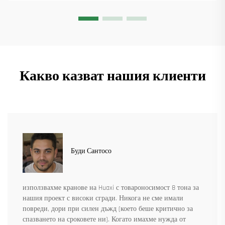
Какво казват нашия клиенти
Буди Сантосо
използвахме кранове на Huaxi с товароносимост 8 тона за
нашия проект с високи сгради. Никога не сме имали
повреди, дори при силен дъжд (което беше критично за
спазването на сроковете ни). Когато имахме нужда от