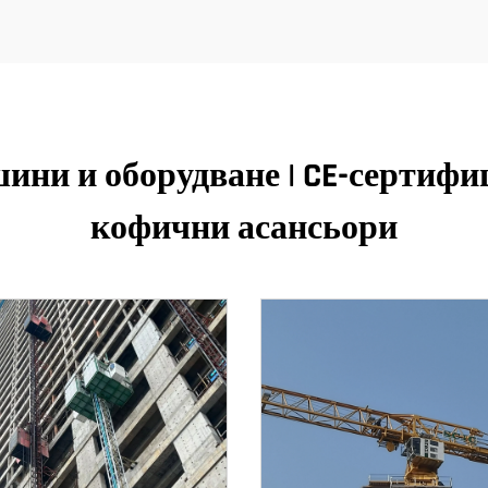
ини и оборудване | CE-сертифи
кофични асансьори