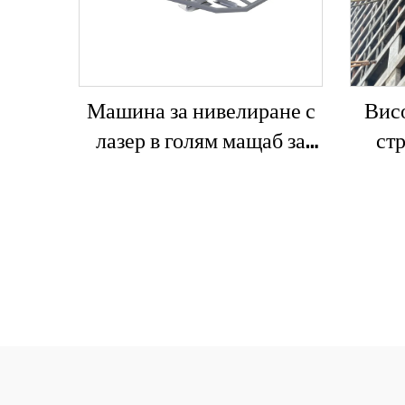
Машина за нивелиране с
Вис
лазер в голям мащаб за
ст
вибриращ двигател на
SC200
бетонен път с включени
ас
основни компоненти
прод