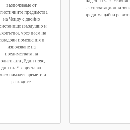
над 8000 часа стабилн
възползваме от
експлоатационна зон
огистичните предимства
преди мащабна ревизи
на Ченду с двойно
ристанище (въздушно и
ухопътно), чрез наем на
складови помещения и
използване на
предимствата на
политиката „Един пояс,
един път“ за доставки,
оито намалят времето и
разходите.