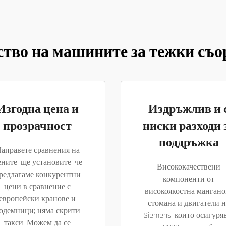
тво на машините за тежки съ
Изгодна цена и
Издръжлив и 
прозрачност
ниски разходи 
поддръжка
аправете сравнения на
ните; ще установите, че
Висококачествени
редлагаме конкурентни
компоненти от
цени в сравнение с
високоякостна мангано
европейски кранове и
стомана и двигатели н
одемници; няма скрити
Siemens, които осигуря
такси. Можем да се