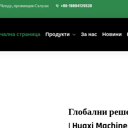
д Ченду, провинция Съчуан
+86-18884139528
чална страница
Продукти
За нас
Новини
Глобални реше
| Huaxi Machin