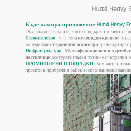
Huaxi Heavy 
Къде намира приложение Huaxi Heavy E
Обхващаме секторите, които поддържат проекти в дв
Строителство
: 4–12 тона
куловидни кранове
(с р
зашумняване
странични асансьори
транспортират 
Инфраструктура
:
Мултифункционални въртейк
настилчици
осигурете гладки пътни/магистрални н
ПРОМИШЛЕНИ ПЛОЩАДКИ
: Компактен,
тежк
проекти в прибрежни райони или химически заводи