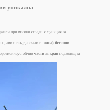
рави уникална
риали при високи сгради; с функция за
 справи с твърди скали и глина);
бетонни
 корозионноустойчив
части за кран
подходящ за