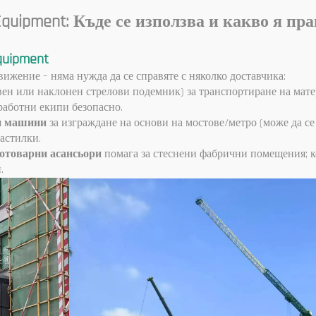
натоварване
Equipment: Къде се използва и какво я п
quipment
ижение – няма нужда да се справяте с няколко доставчика:
авен или наклонен стрелови подемник) за транспортиране на мате
работни екипи безопасно.
и машини
за изграждане на основи на мостове/метро (може да се
астилки.
отоварни асансьори
помага за стеснени фабрични помещения;
.