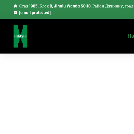
Стая 1905, Блок D, Jinniu Wanda SOHO, Район Джинниу, гра
[email protected]
На