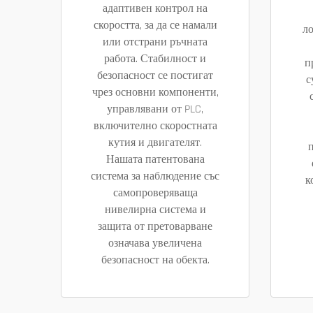
адаптивен контрол на
скоростта, за да се намали
л
или отстрани ръчната
работа. Стабилност и
п
безопасност се постигат
с
чрез основни компоненти,
управлявани от PLC,
включително скоростната
кутия и двигателят.
Нашата патентована
система за наблюдение със
к
самопроверяваща
нивелирна система и
защита от претоварване
означава увеличена
безопасност на обекта.