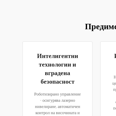
Предимс
Интелигентни
технологии и
вградена
Н
безопасност
це
п
Роботизирано управление
- осигурява лазерно
нивелиране, автоматичен
п
контрол на височината и