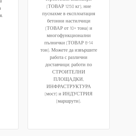
а
(ТОВАР 1250 кг), ние
а
пуснахме в експлоатация
я.
бетонни настилчици
(ТОВАР от 10+ тона) и
многофункционални
пълнички (ТОВАР 8-14
тон). Можете да извършите
работа с различни
доставчици; работи по
СТРОИТЕЛНИ
ПЛОЩАДКИ,
ИНФРАСТРУКТУРА
(мост) и ИНДУСТРИЯ
(маршрути).