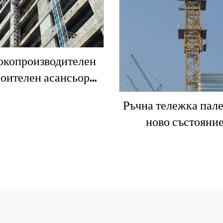
окопроизводителен
роителен асансьор
/200QS1 за фасади и
Ръчна тележка пале
ансьорни шахти за
ново състояние
ажба на ниска цена
включващи осно
компоненти:
електродвигате
скоростна кутия, 
предаване, лагер, п
двигател, номина