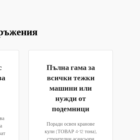
оръжения
с
Пълна гама за
за
всички тежки
машини или
нужди от
подемници
ва
Поради освен кранове
а
кули (ТОВАР 4-12 тона),
ват
строителни асансьори