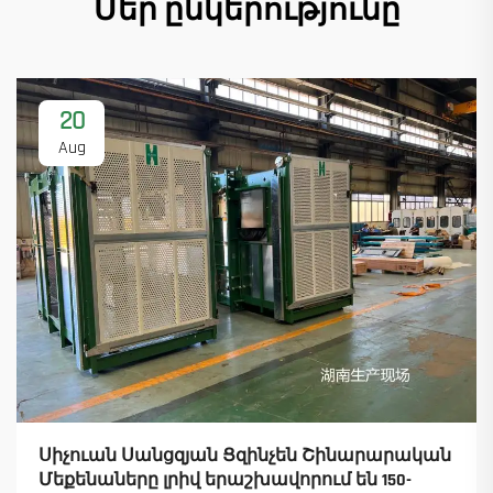
Մեր ընկերությունը
20
Aug
Սիչուան Սանցզյան Ցզինչեն Շինարարական
Մեքենաները լրիվ երաշխավորում են 150-