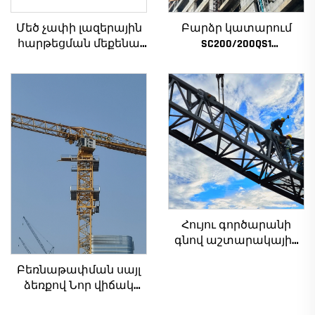
Մեծ չափի լազերային
Բարձր կատարում
հարթեցման մեքենա
SC200/200QS1
բետոնե հատակների
Շինարարական
համար Շարժիչ
տանիք շենքի
Վիբրատոր
ճակատի և վերելակի
Շարժական ռեժիմ
սանդղակի
Ընդգրկված
շինարարության
հիմնական
համար ցածր գնով
բաղադրիչներ
Հույու գործարանի
գնով աշտարակային
ճանկեր 4 տոննա 5
Բեռնաթափման սայլ
տոննա 6 տոննա 8
ձեռքով Նոր վիճակ
տոննա մոդելներ
հիմնական
շինարարական