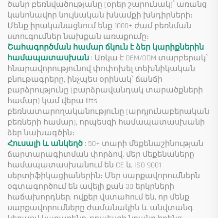
ծանր բեռնվածությանը (օրեր շարունակ)՝ առանց
կանոնավոր նույնական խնամքի խնդիրների։
Մենք իրականացնում ենք 1000+ ժամ բեռնման
ստուգումներ նախքան առաքումը։
Շահագործման համար ճկուն է ձեր կարիքներին
համապատասխան
: Առկա է OEM/ODM տարբերակ՝
հնարավորությունով փոփոխել տեխնիկական
բնութագրերը, ինչպես օրինակ՝ ճանճի
բարձրությունը (բարձրավանդակ տարածքների
համար) կամ վերա lifts
բեռնատարողականությունը (արդյունաբերական
բեռների համար), որպեսզի համապատասխանի
ձեր նախագծին։
Հուսալի և անկեղծ
: 50+ տարի մեքենաշինության
ճարտարագիտման փորձով. մեր մեքենաները
համապատասխանում են CE և ISO 9001
սերտիֆիկացիաներին։ Մեր սարքավորումներն
օգտագործում են ավելի քան 30 երկրների
հաճախորդներ, ովքեր վստահում են, որ մենք
սարքավորումները ժամանակին և անվտանգ