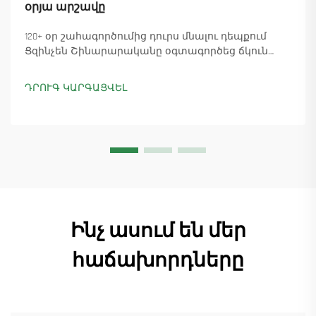
օրյա արշավը
120+ օր շահագործումից դուրս մնալու դեպքում
Ցզինչեն Շինարարականը օգտագործեց ճկուն
«պարտիզանական» արտադրությունը՝
ապահովելով 18 աշտարակային ճանկային
ԴՐՈՒԳ ԿԱՐԳԱՑՎԵԼ
տնտեսուղղիչների մատուցումը և ապահովելով
45+ նոր պատվերներ: Տեսեք, թե ինչպես է
արտադրությունը շարունակվում: Ինչպես ավելի
շատ տեղեկանալ
Ինչ ասում են մեր
հաճախորդները