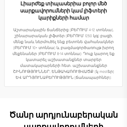
Լիարժեք տիպասերիա բոլոր մեծ
սարքավորումների կամ լիֆտերի
կարիքների համար
Աշտարակային ճանճերից (ԲԵՐՈՒՄ 4-12 տոննա),
շինարարական լիֆտեր (ԲԵՐՈՒՄ 1250 կգ) բացի,
մենք նաև ներմուծել ենք բետոնե վահանակներ
(ԲԵՐՈՒՄ 10+ տոննա) և բազմագործառույթ խրող
մեքենաներ (ԲԵՐՈՒՄ 8-14 տոննա): Դուք կարող եք
կատարել աշխատանքներ տարբեր
մատակարարների հետ. աշխատանքներ
ՇԻՆՈՒԹՅՈՒՆՆԵՐ, ԵՆԹԱԿԱՌՈՒՑՎԱԾՔ (կ mostեր)
ԵՎ ԱՐԴՅՈՒՆԱԲԵՐՈՒԹՅՈՒՆ (ճանապարհներ):
Ծանր արդյունաբերական