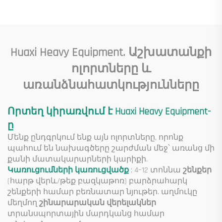
բաղադրիչներ
հրապարակների
ներառյալ շարժիչ
համար
արագացնող
արագացուցիչ
մանժեթ պոմպ շարժիչ
Huaxi Heavy Equipment. Աշխատանքի
Ներքին
բեռնվածություն
ոլորտները և
առանձնահատկությունները
Որտեղ կիրառվում է Huaxi Heavy Equipment-
ը
Մենք ընդգրկում ենք այն ոլորտները, որոնք
պահում են նախագծերը շարժման մեջ՝ առանց մի
քանի մատակարարների կարիքի.
Կառուցումների կառուցվածք
: 4–12 տոննա
շենքեր
(հարթ վերև/թեք բազկաթոռ) բարձրահարկ
շենքերի համար բեռնատար նյութեր. աղմուկը
մեղմող
շինարարական վերելակներ
տրանսպորտային մարդկանց համար