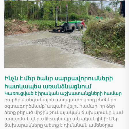
Ինչն է մեր ծանր սարքավորումների
հատկապես առանձնացնում
Կառուցված է իրական աշխատանքների համար
բարձր մանգանային պողպատի կրող բեռների
օգտագործմամբ՝ ապահովելու համար, որ ձեր
ձեռք բերած միջին շուկայական ճախարակը կամ
առաքման վերա liftsայնակը տևական լինի։ Մեր
ճախարակները պետք է դիմանան ամենօրյա