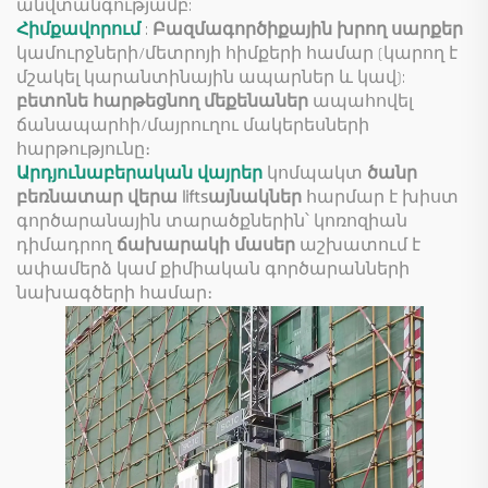
անվտանգությամբ:
Հիմքավորում
:
Բազմագործիքային խրող սարքեր
կամուրջների/մետրոյի հիմքերի համար (կարող է
մշակել կարանտինային ապարներ և կավ):
բետոնե հարթեցնող մեքենաներ
ապահովել
ճանապարհի/մայրուղու մակերեսների
հարթությունը։
Արդյունաբերական վայրեր
կոմպակտ
ծանր
բեռնատար վերա liftsայնակներ
հարմար է խիստ
գործարանային տարածքներին՝ կոռոզիան
դիմադրող
ճախարակի մասեր
աշխատում է
ափամերձ կամ քիմիական գործարանների
նախագծերի համար։