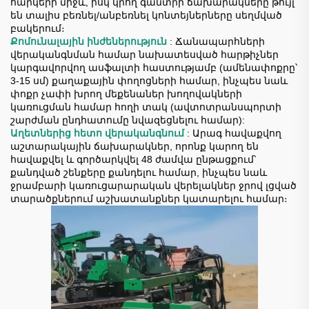
հարկերի միջև, իսկ կրող գանտրի ճախարակները թույլ
են տալիս բեռնել/անբեռնել կոնտեյներները սեղմված
բակերում։
Քոմունալային ինժեներություն
: Ճանապարհների
վերականգնման համար նախատեսված հարթիչներ
կարգավորվող ասֆալտի հաստությամբ (ամենափոքրը՝
3-15 սմ) քաղաքային փողոցների համար, ինչպես նաև
փոքր չափի խրող մեքենաներ խողովակների
կառուցման համար հողի տակ (ավտոտրանսպորտի
շարժման ընդհատումը նվազեցնելու համար):
Աղետներից հետո վերականգնում
: Արագ հավաքվող
աշտարակային ճախարակներ, որոնք կարող են
հավաքվել և գործարկվել 48 ժամվա ընթացքում՝
քանդված շենքերը քանդելու համար, ինչպես նաև
ջրամբարի կառուցարարական վերելակներ ջրով լցված
տարածքներում աշխատանքներ կատարելու համար։