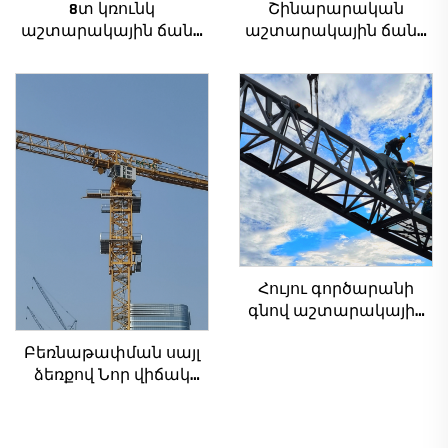
8տ կռունկ
Շինարարական
աշտարակային ճանկ
աշտարակային ճանկ
QTZ80 չինական կռունկ
4տ-ից մինչև 12տ
մրցունակ գնով
բեռնամբարի
հզորությամբ, նոր
ատամնանիվի արկղ,
ատամնանիվի շարժիչ,
աստիճանավոր
ստորին մաս
Հույու գործարանի
գնով աշտարակային
ճանկեր 4 տոննա 5
Բեռնաթափման սայլ
տոննա 6 տոննա 8
ձեռքով Նոր վիճակ
տոննա մոդելներ
հիմնական
շինարարական
բաղադրիչներ
հրապարակների
ներառյալ շարժիչ
համար