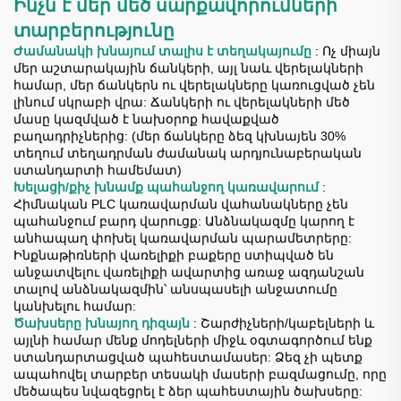
Ինչն է մեր մեծ սարքավորումների
տարբերությունը
Ժամանակի խնայում տալիս է տեղակայումը
: Ոչ միայն
մեր աշտարակային ճանկերի, այլ նաև վերելակների
համար, մեր ճանկերն ու վերելակները կառուցված չեն
լինում սկրաբի վրա: Ճանկերի ու վերելակների մեծ
մասը կազմված է նախօրոք հավաքված
բաղադրիչներից: (մեր ճանկերը ձեզ կխնայեն 30%
տեղում տեղադրման ժամանակ արդյունաբերական
ստանդարտի համեմատ)
Խելացի/քիչ խնամք պահանջող կառավարում
:
Հիմնական PLC կառավարման վահանակները չեն
պահանջում բարդ վարուցք: Անձնակազմը կարող է
անհապաղ փոխել կառավարման պարամետրերը:
Ինքնաթիռների վառելիքի բաքերը ստիպված են
անջատվելու վառելիքի ավարտից առաջ ազդանշան
տալով անձնակազմին՝ անսպասելի անջատումը
կանխելու համար:
Ծախսերը խնայող դիզայն
: Շարժիչների/կաբելների և
այլնի համար մենք մոդելների միջև օգտագործում ենք
ստանդարտացված պահեստամասեր: Ձեզ չի պետք
ապահովել տարբեր տեսակի մասերի բազմացումը, որը
մեծապես նվազեցրել է ձեր պահեստային ծախսերը: