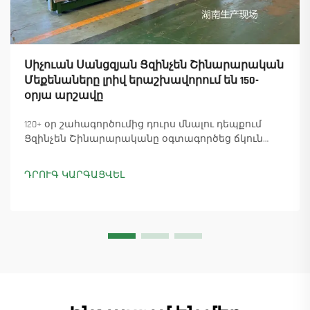
Սիչուան Սանցզյան Ցզինչեն Շինարարական
Մեքենաները լրիվ երաշխավորում են 150-
օրյա արշավը
120+ օր շահագործումից դուրս մնալու դեպքում
Ցզինչեն Շինարարականը օգտագործեց ճկուն
«պարտիզանական» արտադրությունը՝
ապահովելով 18 աշտարակային ճանկային
ԴՐՈՒԳ ԿԱՐԳԱՑՎԵԼ
տնտեսուղղիչների մատուցումը և ապահովելով
45+ նոր պատվերներ: Տեսեք, թե ինչպես է
արտադրությունը շարունակվում: Ինչպես ավելի
շատ տեղեկանալ