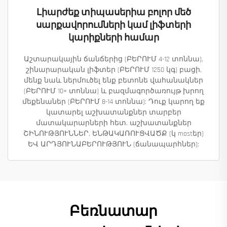
Լիարժեք տիպասերիա բոլոր մեծ
սարքավորումների կամ լիֆտերի
կարիքների համար
Աշտարակային ճանճերից (ԲԵՐՈՒՄ 4-12 տոննա),
շինարարական լիֆտեր (ԲԵՐՈՒՄ 1250 կգ) բացի,
մենք նաև ներմուծել ենք բետոնե վահանակներ
(ԲԵՐՈՒՄ 10+ տոննա) և բազմագործառույթ խրող
մեքենաներ (ԲԵՐՈՒՄ 8-14 տոննա): Դուք կարող եք
կատարել աշխատանքներ տարբեր
մատակարարների հետ. աշխատանքներ
ՇԻՆՈՒԹՅՈՒՆՆԵՐ, ԵՆԹԱԿԱՌՈՒՑՎԱԾՔ (կ mostեր)
ԵՎ ԱՐԴՅՈՒՆԱԲԵՐՈՒԹՅՈՒՆ (ճանապարհներ):
Բեռնատար