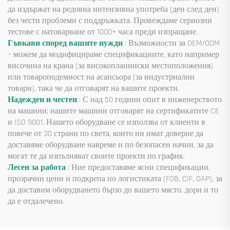
да издържат на редовна интензивна употреба (ден след ден)
без чести проблеми с поддръжката. Провеждаме сериозни
тестове с натоварване от 1000+ часа преди изпращане.
Гъвкави според вашите нужди
: Възможности за OEM/ODM
– можем да модифицираме спецификациите, като например
височина на крана (за високопланински местоположения)
или товароподемност на асансьора (за индустриални
товари), така че да отговарят на вашите проекти.
Надежден и честен
: С над 50 години опит в инженерството
на машини; нашите машини отговарят на сертификатите CE
и ISO 9001. Нашето оборудване се използва от клиенти в
повече от 30 страни по света, които ни имат доверие да
доставяме оборудване навреме и по безопасен начин, за да
могат те да изпълняват своите проекти по график.
Лесен за работа
: Ние предоставяме ясни спецификации,
прозрачни цени и подкрепа по логистиката (FOB, CIF, DAP), за
да доставим оборудването бързо до вашето място, дори и то
да е отдалечено.