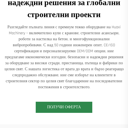
надеждни решения за глобални
строителни проекти
Разгледайте пълната линия с премиум тежко оборудване на Huaxi
Machinery – включително кули с кранове, строителни асансьори,
роботи за настилка на бетон, и многофункционални
вибропробивачи. С над 50 години инженерен опит, CE/ISO
сертификация и персонализируеми OEM/ODM опции, ние
предлагаме икономически изгодни, безопасни и надеждни решения
за оборудване за високи сгради, пристанища, пътища и фабрики по
целия свят. С нашата логистика от врата до врата и бързо реагиращо
следпродажно обслужване, ние сме изборът на клиентите в
строителния сектор по целия свят благодарение на последователни
постижения в строителството.
ПОЛУЧИ ОФЕРТА