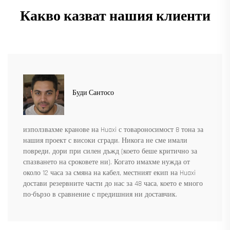
Какво казват нашия клиенти
Буди Сантосо
използвахме кранове на Huaxi с товароносимост 8 тона за
нашия проект с високи сгради. Никога не сме имали
повреди, дори при силен дъжд (което беше критично за
спазването на сроковете ни). Когато имахме нужда от
около 12 часа за смяна на кабел, местният екип на Huaxi
достави резервните части до нас за 48 часа, което е много
по-бързо в сравнение с предишния ни доставчик.