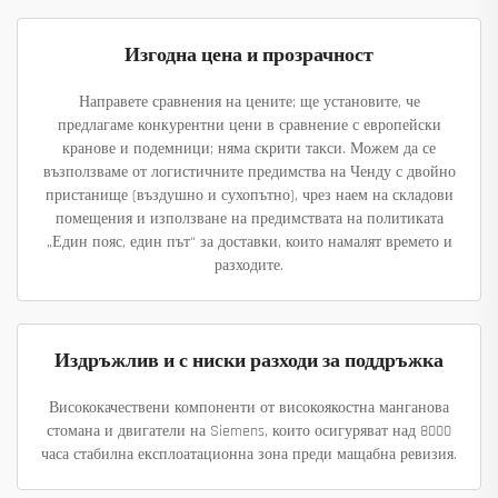
Изгодна цена и прозрачност
Направете сравнения на цените; ще установите, че
предлагаме конкурентни цени в сравнение с европейски
кранове и подемници; няма скрити такси. Можем да се
възползваме от логистичните предимства на Ченду с двойно
пристанище (въздушно и сухопътно), чрез наем на складови
помещения и използване на предимствата на политиката
„Един пояс, един път“ за доставки, които намалят времето и
разходите.
Издръжлив и с ниски разходи за поддръжка
Висококачествени компоненти от високоякостна манганова
стомана и двигатели на Siemens, които осигуряват над 8000
часа стабилна експлоатационна зона преди мащабна ревизия.