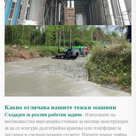
Какво отличава нашите тежки машини
Създаден за реални работни задачи
: Използване на
високоякостна марганцева стомана за носещи конструкции,
за да се осигури дълготрайна кранова или платформа за
доставки в средния пазарен сегмент. Нашите крани трябва