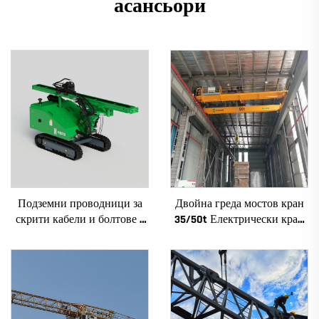
асансьори
Подземни проводници за
Двойна греда мостов кран
скрити кабели и болтове с
35/50t Електрически кран
хоризонтално насочено
Krane 8/10/20/30/35
пробиване
Пролет Машиностроително
оборудване за продажба