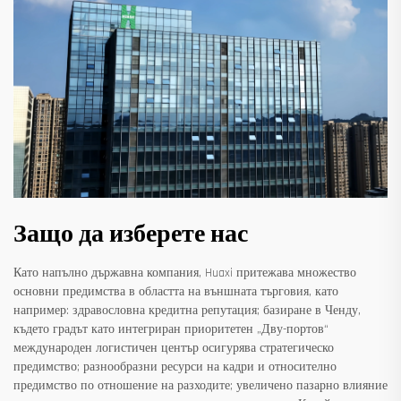
Защо да изберете нас
Като напълно държавна компания, Huaxi притежава множество
основни предимства в областта на външната търговия, като
например: здравословна кредитна репутация; базиране в Ченду,
където градът като интегриран приоритетен „Дву-портов“
международен логистичен център осигурява стратегическо
предимство; разнообразни ресурси на кадри и относително
предимство по отношение на разходите; увеличено пазарно влияние