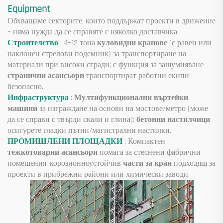
Equipment
Обхващаме секторите, които поддържат проекти в движение
– няма нужда да се справяте с няколко доставчика:
Строителство
: 4–12 тона
куловидни кранове
(с равен или
наклонен стрелови подемник) за транспортиране на
материали при високи сгради; с функция за зашумняване
странични асансьори
транспортират работни екипи
безопасно.
Инфраструктура
:
Мултифункционални въртейки
машини
за изграждане на основи на мостове/метро (може
да се справи с твърди скали и глина);
бетонни настилчици
осигурете гладки пътни/магистрални настилки.
ПРОМИШЛЕНИ ПЛОЩАДКИ
: Компактен,
тежкотоварни асансьори
помага за стеснени фабрични
помещения; корозионноустойчив
части за кран
подходящ за
проекти в прибрежни райони или химически заводи.