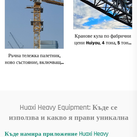
Кранове кула по фабрични
цени Huiyou, 4 тона, 5 тона,
6 тона, 8 тона, модели за
Ръчна тележка палетник,
строителни обекти
ново състояние, включващи
основни компоненти:
електродвигател, скоростна
кутия, зъбно предаване,
лагер, помпа, двигател,
номинално натоварване
Huaxi Heavy Equipment: Къде се
използва и какво я прави уникална
Къде намира приложение Huaxi Heavy