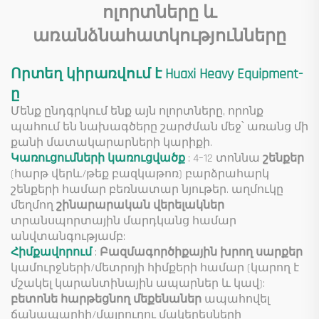
բեռնվածություն
ոլորտները և
առանձնահատկությունները
Որտեղ կիրառվում է Huaxi Heavy Equipment-
ը
Մենք ընդգրկում ենք այն ոլորտները, որոնք
պահում են նախագծերը շարժման մեջ՝ առանց մի
քանի մատակարարների կարիքի.
Կառուցումների կառուցվածք
: 4–12 տոննա
շենքեր
(հարթ վերև/թեք բազկաթոռ) բարձրահարկ
շենքերի համար բեռնատար նյութեր. աղմուկը
մեղմող
շինարարական վերելակներ
տրանսպորտային մարդկանց համար
անվտանգությամբ:
Հիմքավորում
:
Բազմագործիքային խրող սարքեր
կամուրջների/մետրոյի հիմքերի համար (կարող է
մշակել կարանտինային ապարներ և կավ):
բետոնե հարթեցնող մեքենաներ
ապահովել
ճանապարհի/մայրուղու մակերեսների