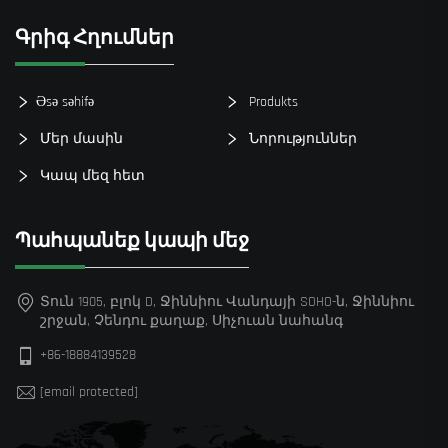
Գրիգ Հղումներ
Əsə səhifə
Produkts
Մեր մասին
Նորություններ
Կապ մեզ հետ
Պահպանեք կապի մեջ
Տուն 1905, բլոկ D, Ջիննիու Վանդայի SOHO-ն, Ջիննիու
շրջան, Չենդու քաղաք, Սիչուան նահանգ
+86-18884139528
[email protected]