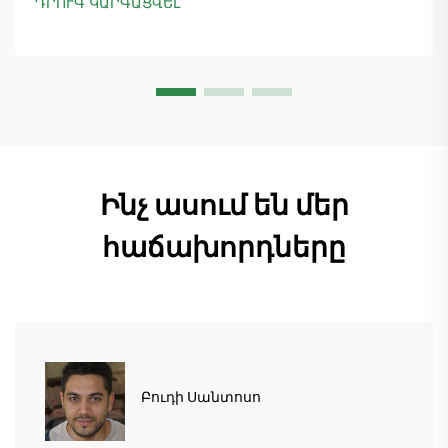
ԴՐՈՒԳ ԿԱՐԳԱՑՎԵԼ
տնտեսուղղիչների մատուցումը և ապահովելով
45+ նոր պատվերներ: Տեսեք, թե ինչպես է
արտադրությունը շարունակվում: Ինչպես ավելի
շատ տեղեկանալ
Ինչ ասում են մեր
հաճախորդները
Բուդի Սանտոսո