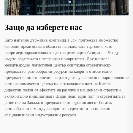
Защо да изберете нас
Като напълно държавна компания, Huaxi притежава множество
основни предимства в областта на външната търговия, като
например: здравословна кредитна репутация; базиране в Ченду,
където градът като интегриран приоритетен „Дву-портов“
международен логистичен център осигурява стратегическо
предимство; разнообразни ресурси на кадри и относително
предимство по отношение на разходите; увеличено пазарно влияние
като икономически център на югозападната част на Китай;
директни ползи от ефектите на различни национални стратегии,
включително инициативата „Един пояс, един път“ и стратегията за
развитие на Запада; и предимство от здравия дял от богати,
разнообразни и международно конкурентни и регионални
специализирани индустриални ресурси.