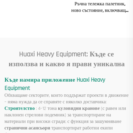
Ръчна тележка палетник,
Пролет Машиностроително
ново състояние, включващи
оборудване за продажба
основни компоненти:
електродвигател, скоростна
кутия, зъбно предаване,
лагер, помпа, двигател,
номинално натоварване
Huaxi Heavy Equipment: Къде се
използва и какво я прави уникална
Къде намира приложение Huaxi Heavy
Equipment
Обхващаме секторите, които поддържат проекти в движение
– няма нужда да се справяте с няколко доставчика:
Строителство
: 4–12 тона
куловидни кранове
(с равен или
наклонен стрелови подемник) за транспортиране на
материали при високи сгради; с функция за зашумняване
странични асансьори
транспортират работни екипи