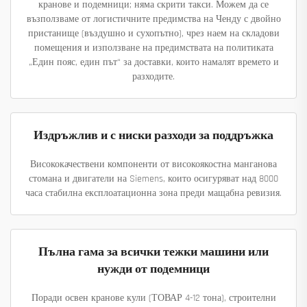
кранове и подемници; няма скрити такси. Можем да се
възползваме от логистичните предимства на Ченду с двойно
пристанище (въздушно и сухопътно), чрез наем на складови
помещения и използване на предимствата на политиката
„Един пояс, един път“ за доставки, които намалят времето и
разходите.
Издръжлив и с ниски разходи за поддръжка
Висококачествени компоненти от високоякостна манганова
стомана и двигатели на Siemens, които осигуряват над 8000
часа стабилна експлоатационна зона преди мащабна ревизия.
Пълна гама за всички тежки машини или
нужди от подемници
Поради освен кранове кули (ТОВАР 4-12 тона), строителни