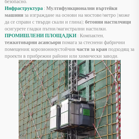
безопасно.
Инфраструктура
:
Мултифункционални въртейки
машини
за изграждане на основи на мостове/метро (може
да се справи с твърди скали и глина);
бетонни настилчици
осигурете гладки пътни/магистрални настилки.
ПРОМИШЛЕНИ ПЛОЩАДКИ
: Компактен,
тежкотоварни асансьори
помага за стеснени фабрични
помещения; корозионноустойчив
части за кран
подходящ за
проекти в прибрежни райони или химически заводи.