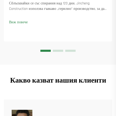
Сблъсквайки се със спирания над 120 дни, Jincheng
Construction използва гъвкаво „герилно“ производство, за да
достави 18 въртящи се крана и осигури над 45 нови поръчки.
Вижте как са поддържали производството в движение.
Виж повече
Научете повече.
Какво казват нашия клиенти