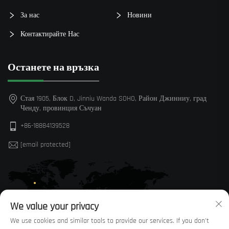
За нас
Новини
Контактирайте Нас
Останете на връзка
Стая 1905, Блок D, Jinniu Wanda SOHO, Район Джинниу, град
Ченду, провинция Съчуан
+86-18884139528
[email protected]
We value your privacy
We use cookies and similar tools to provide our services. If you don't