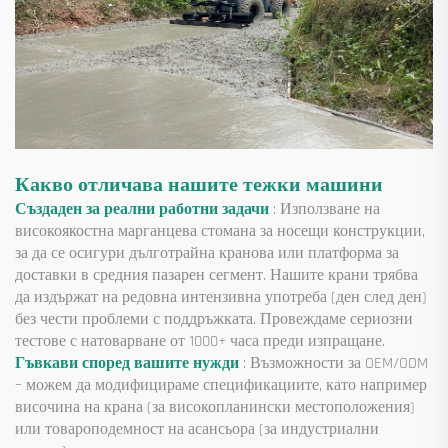
Какво отличава нашите тежки машини
Създаден за реални работни задачи
: Използване на
високоякостна марганцева стомана за носещи конструкции,
за да се осигури дълготрайна кранова или платформа за
доставки в средния пазарен сегмент. Нашите крани трябва
да издържат на редовна интензивна употреба (ден след ден)
без чести проблеми с поддръжката. Провеждаме сериозни
тестове с натоварване от 1000+ часа преди изпращане.
Гъвкави според вашите нужди
: Възможности за OEM/ODM
– можем да модифицираме спецификациите, като например
височина на крана (за високопланински местоположения)
или товароподемност на асансьора (за индустриални