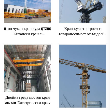
8тон чукан кран кула QTZ80
Кран кула за строеж с
Китайски кран с
товароносимост от 4т до 12т
конкурентна цена
ново зъбно предаване,
зъбно колело, мотор, лагер,
основни компоненти
Двойна греда мостов кран
35/50t Електрически кран
Krane 8/10/20/30/35