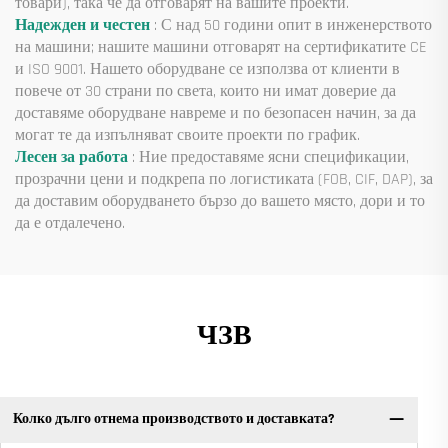
товари), така че да отговарят на вашите проекти.
Надежден и честен
: С над 50 години опит в инженерството
на машини; нашите машини отговарят на сертификатите CE
и ISO 9001. Нашето оборудване се използва от клиенти в
повече от 30 страни по света, които ни имат доверие да
доставяме оборудване навреме и по безопасен начин, за да
могат те да изпълняват своите проекти по график.
Лесен за работа
: Ние предоставяме ясни спецификации,
прозрачни цени и подкрепа по логистиката (FOB, CIF, DAP), за
да доставим оборудването бързо до вашето място, дори и то
да е отдалечено.
ЧЗВ
Колко дълго отнема производството и доставката?