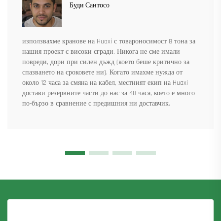
Буди Сантосо
използвахме кранове на Huaxi с товароносимост 8 тона за
нашия проект с високи сгради. Никога не сме имали
повреди, дори при силен дъжд (което беше критично за
спазването на сроковете ни). Когато имахме нужда от
около 12 часа за смяна на кабел, местният екип на Huaxi
достави резервните части до нас за 48 часа, което е много
по-бързо в сравнение с предишния ни доставчик.