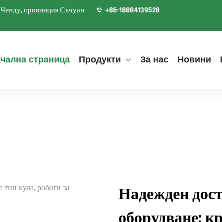
д Ченду, провинция Съчуан
+86-18884139528
чална страница
Продукти
За нас
Новини
Надежден дост
оборудване: к