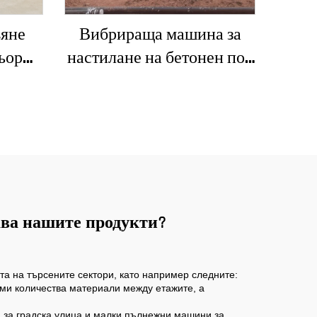
вяне
Вибрираща машина за
ьор
настилане на бетонен под
сади и
с лазерен правещ агрегат,
 за
автоматична машина за
нивелиране на пода,
правещ агрегат за бетон,
машина за изравняване
чава нашите продукти?
та на търсените сектори, като например следните:
еми количества материали между етажите, а
) за градска улица и малки пълнежни машини за