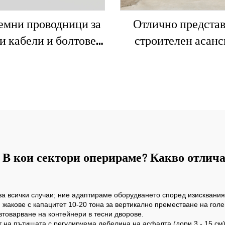
емни проводници за
Отлично предста
и кабели и болтове с
строителен асанс
изонтално насочено
SC200/200FS1 за фа
пробиване
асансьорни шахти
Алжир
t: В кои сектори оперираме? Какво отли
за всички случаи; ние адаптираме оборудването според изисквания
и жакове с капацитет 10-20 тона за вертикално преместване на гол
товарване на контейнери в тесни дворове.
т на пътищата с регулируема дебелина на асфалта (дори 3 - 15 см