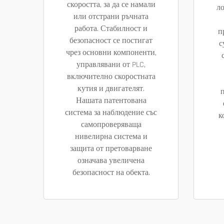
скоростта, за да се намали
л
или отстрани ръчната
работа. Стабилност и
п
безопасност се постигат
с
чрез основни компоненти,
управлявани от PLC,
включително скоростната
кутия и двигателят.
Нашата патентована
система за наблюдение със
к
самопроверяваща
нивелирна система и
защита от претоварване
означава увеличена
безопасност на обекта.