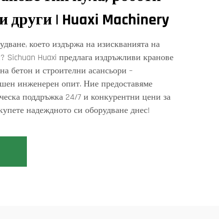
и други | Huaxi Machinery
удване, което издържа на изискванията на
? Sichuan Huaxi предлага издръжливи кранове
 на бетон и строителни асансьори –
ишен инженерен опит. Ние предоставяме
ческа поддръжка 24/7 и конкурентни цени за
купете надеждното си оборудване днес!