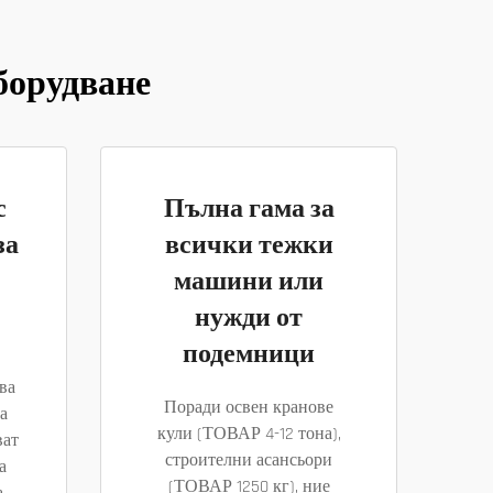
борудване
с
Пълна гама за
за
всички тежки
машини или
нужди от
подемници
ва
Поради освен кранове
а
кули (ТОВАР 4-12 тона),
ват
строителни асансьори
а
(ТОВАР 1250 кг), ние