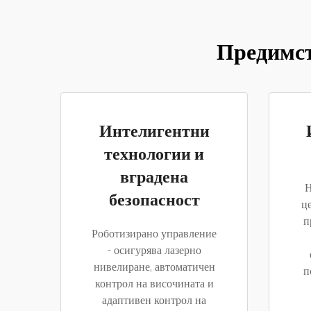
Предимст
Интелигентни
технологии и
вградена
Н
безопасност
це
п
Роботизирано управление
- осигурява лазерно
нивелиране, автоматичен
п
контрол на височината и
адаптивен контрол на