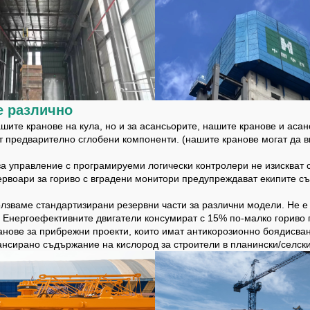
е различно
ашите кранове на кула, но и за асансьорите, нашите кранове и асан
от предварително сглобени компоненти. (нашите кранове могат да в
за управление с програмируеми логически контролери не изискват 
рвоари за гориво с вградени монитори предупреждават екипите със
зползваме стандартизирани резервни части за различни модели. Не 
. Енергоефективните двигатели консумират с 15% по-малко гориво 
ранове за прибрежни проекти, които имат антикорозионно боядисван
лансирано съдържание на кислород за строители в планински/селск