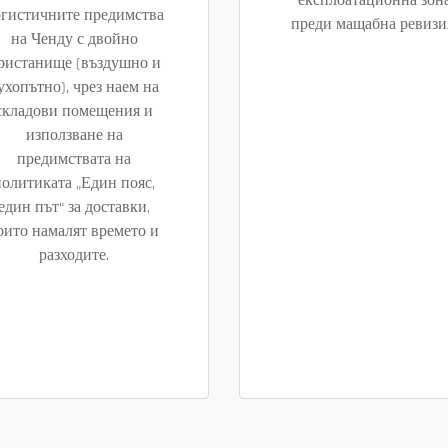
експлоатационна зон
огистичните предимства
преди мащабна ревизи
на Ченду с двойно
ристанище (въздушно и
ухопътно), чрез наем на
складови помещения и
използване на
предимствата на
политиката „Един пояс,
един път“ за доставки,
оито намалят времето и
разходите.