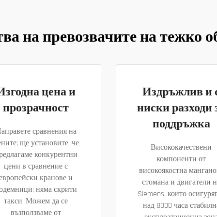
ва на превозвачите на тежко о
Изгодна цена и
Издръжлив и 
прозрачност
ниски разходи 
поддръжка
аправете сравнения на
ните; ще установите, че
Висококачествени
редлагаме конкурентни
компоненти от
цени в сравнение с
високоякостна мангано
европейски кранове и
стомана и двигатели н
одемници; няма скрити
Siemens, които осигуря
такси. Можем да се
над 8000 часа стабилн
възползваме от