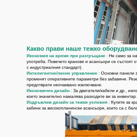
Какво прави наше тежко оборудван
Икономия на време при разгръщане
: Не само за н
употреба. Повечето кранове и асансьори се състоят 
с индустриалния стандарт).
Интелигентно/лесно управление
: Основни панели 
променят оперативните параметри без забавяне. Резе
предотврати неочаквано изключване.
Икономичен дизайн
: За двигатели/кабели и др., и
което значително намалява разходите ви за инвентар
Издръжлив дизайн за тежки условия
: Кулите за к
кабини за високопланински асансьори, които са с ба