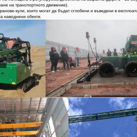
ане на транспортното движение).
анове-кули, които могат да бъдат сглобени и въведени в експлоата
а наводнени обекти.