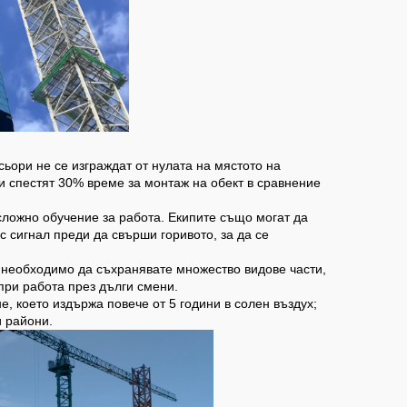
сьори не се изграждат от нулата на мястото на
и спестят 30% време за монтаж на обект в сравнение
сложно обучение за работа. Екипите също могат да
 сигнал преди да свърши горивото, за да се
е необходимо да съхранявате множество видове части,
при работа през дълги смени.
е, което издържа повече от 5 години в солен въздух;
и райони.