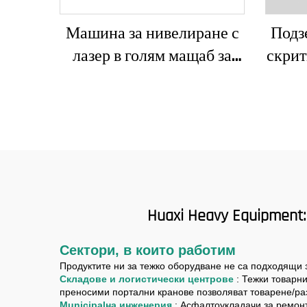
Машина за нивелиране с
Подз
лазер в голям мащаб за
скрит
вибриращ двигател на
хор
бетонен път с включени
основни компоненти
Huaxi Heavy Equipmen
Сектори, в които работим
Продуктите ни за тежко оборудване не са подходящи 
Складове и логистически центрове
: Тежки товарн
преносими портални кранове позволяват товарене/раз
Мunicipalна инженерия
: Асфалтоукладачи за ремон