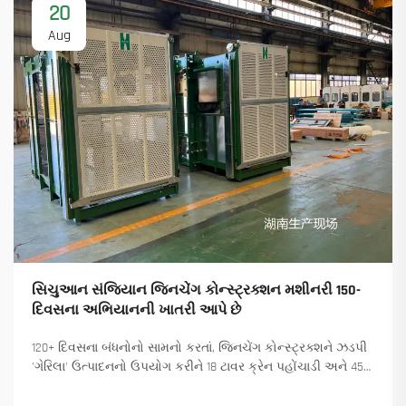
20
Aug
સિચુઆન સંજિયાન જિનચેંગ કોન્સ્ટ્રક્શન મશીનરી 150-
દિવસના અભિયાનની ખાતરી આપે છે
120+ દિવસના બંધનોનો સામનો કરતાં, જિનચેંગ કોન્સ્ટ્રક્શને ઝડપી
'ગેરિલા' ઉત્પાદનનો ઉપયોગ કરીને 18 ટાવર ક્રેન પહોંચાડી અને 45+
નવા ઓર્ડર સુનિશ્ચિત કર્યા. કેવી રીતે ઉત્પાદન ચાલુ રાખ્યું તે જુઓ.
વધુ માહિતી મેળવો.