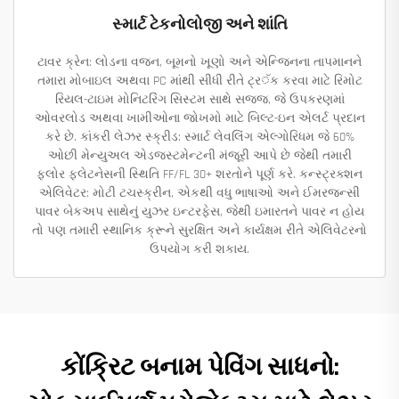
સ્માર્ટ ટેકનોલોજી અને શાંતિ
ટાવર ક્રેન: લોડના વજન, બૂમનો ખૂણો અને એન્જિનના તાપમાનને
તમારા મોબાઇલ અથવા PC માંથી સીધી રીતે ટ્ર‍ॅક કરવા માટે રિમોટ
રિયલ-ટાઇમ મોનિટરિંગ સિસ્ટમ સાથે સજ્જ, જે ઉપકરણમાં
ઓવરલોડ અથવા ખામીઓના જોખમો માટે બિલ્ટ-ઇન એલર્ટ પ્રદાન
કરે છે. કાંકરી લેઝર સ્ક્રીડ: સ્માર્ટ લેવલિંગ એલ્ગોરિધમ જે 60%
ઓછી મેન્યુઅલ એડજસ્ટમેન્ટની મંજૂરી આપે છે જેથી તમારી
ફ્લોર ફ્લેટનેસની સ્થિતિ FF/FL 30+ શરતોને પૂર્ણ કરે. કન્સ્ટ્રક્શન
એલિવેટર: મોટી ટચસ્ક્રીન, એકથી વધુ ભાષાઓ અને ઈમરજન્સી
પાવર બેકઅપ સાથેનું યુઝર ઇન્ટરફેસ, જેથી ઇમારતને પાવર ન હોય
તો પણ તમારી સ્થાનિક ક્રૂને સુરક્ષિત અને કાર્યક્ષમ રીતે એલિવેટરનો
ઉપયોગ કરી શકાય.
કોંક્રિટ બનામ પેવિંગ સાધનો: