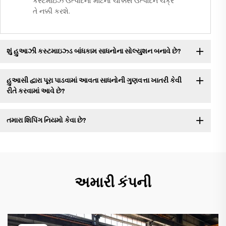
કસ્ટમાઇઝ ઉત્પાદનો માટેનો ચોક્કસ ઉત્પાદન ચક્ર
તે નક્કી કરશે.
શું હુઆઝી કસ્ટમાઇઝ્ડ બાંધકામ સાધનોના સોલ્યુશન બનાવે છે?
હુઆસી દ્વારા પૂરા પાડવામાં આવતા સાધનોની ગુણવત્તા ખાતરી કેવી
રીતે કરવામાં આવે છે?
તમારા શિપિંગ નિયમો કેવા છે?
અમારી કંપની