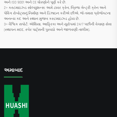
અને ISO 9001 અને CE ધોરણોને પૂર્ણ કરે છે.
2> કસ્ટમાઇઝ્ડ સોલ્યુશન્સ: અમે ટાવર ક્રેન, બ્રિજ ગેન્ટ્રી ક્રેન અને
પેવિંગ રોબોટ્સનું નિર્માણ અને ડિઝાઇન કરીએ છીએ, જે તમારા પ્રોજેક્ટના
અનન્ય કદ અને સ્થાન મુજબ કસ્ટમાઇઝ્ડ હોય છે.
3> વૈશ્વિક સપોર્ટ: એશિયા, આફ્રિકા અને યુરોપમાં 24/7 પછીની વેચાણ સેવા
(સ્થાપન મદદ, સ્પેર પાર્ટ્સની પુરવઠો અને જાળવણી તાલીમ).
અમાબાદ