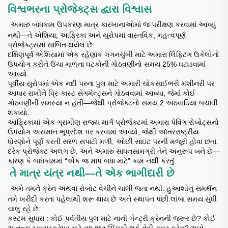
વિશ્વભરના પ્રોજેક્ટ્સ દ્વારા વિશ્વાસ
​
અમારું બાંધકામ ઉપકરણ માત્ર કારખાનાઓમાં જ પરીક્ષણ કરવામાં આવ્યું
નથી—તે એશિયા, આફ્રિકા અને યુરોપમાં વાસ્તવિક, મહત્વપૂર્ણ
પ્રોજેક્ટ્સમાં સાબિત થયેલ છે:
દક્ષિણપૂર્વ એશિયામાં એક રહેણાંક ગગનચુંબી માટે અમારા લિફ્ટિંગ ઉકેલોનો
ઉપયોગ કરીને ઉંચા માળના ઘટકોની ગોઠવણીનો સમય 25% ઘટાડવામાં
આવ્યો.
પૂર્વીય યુરોપમાં એક નદી પરના પુલ માટે અમારી ચોકસાઈભરી મશીનરી પર
આધાર રાખીને પ્રિ-કાસ્ટ સેગમેન્ટ્સને ગોઠવવામાં આવ્યા, જેમાં કોઈ
ગોઠવણીની સમસ્યા ન હતી—જેથી પ્રોજેક્ટનો સમય 2 અઠવાડિયા બચાવી
શકાયો.
આફ્રિકામાં એક ગ્રામીણ રાજ્ય માર્ગ પ્રોજેક્ટમાં અમારા પેવિંગ રોબોટ્સનો
ઉપયોગ અસમાન ભૂપ્રદેશ પર કરવામાં આવ્યો, જેથી આંતરરાષ્ટ્રીય
ધોરણોને પૂર્ણ કરતી સરળ સપાટી મળી, ઓછી સાઇટ પરની મજૂરી હોવા છતાં.
દરેક પ્રોજેક્ટ અલગ છે, અને અમારું સાધનસામગ્રી તેને અનુરૂપ બને છે—
કારણ કે બાંધકામમાં “એક જ માપ બધા માટે” કામ નથી કરતું.
તે માત્ર યંત્ર નથી—તે એક ભાગીદારી છે
​
​
અમે તમને ક્રેન અથવા રોબોટ વેચીને ચાલી જતા નથી. હુઆશીનું સમર્થન
તમે ખરીદી કરતા પહેલાથી શરૂ થાય છે અને સ્થાપન પછી લાંબા સમય સુધી
ચાલુ રહે છે:
કસ્ટમ સુધારા
: કોઈ પર્વતીય પુલ માટે નાની ગેન્ટ્રી ક્રેનની જરૂર છે? કોઈ
અનન્ય સ્કાયસ્ક્રેપર માટે વધુ ભાર ઊંચકી શકે તેવી ટાવર ક્રેન? અમે