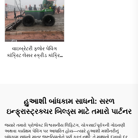
વાઇબ્રેટરી ફ્લોર પેવિંગ
કાંક્રિટ લેસર સ્ક્રીડ કાંક્રિટ
સ્ક્રીડ ઓટોમેટિક ફ્લોર
લેવલિંગ મશીન લેવલિંગ પેવર
હુઆશી બાંધકામ સાધનો: સરળ
ઇન્ફ્રાસ્ટ્રક્ચર બિલ્ડ્સ માટે તમારો પાર્ટનર
જ્યારે તમારો પ્રોજેક્ટ વિશ્વસનીય લિફ્ટિંગ, ચોકસાઈપૂર્વકની ગોઠવણી
અથવા કાર્યક્ષમ પેવિંગ પર આધારિત હોય—ત્યારે હુઆશી મશીનરીનું
બાંધકામ સાધનો માત્ર જરૂરિયાતોને પૂર્ણ કરતું નથી: તે માથાનો દુખાવો દૂર