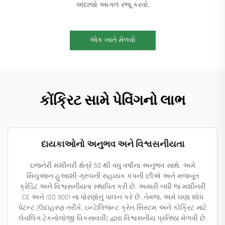
અંદાજો આગળ રજૂ કરવો.
એક ખાતે મેળવો
કોંક્રિટ સામે પેવિંગનો લાભ
દાયકાઓનો અનુભવ અને વિશ્વસનીયતા
ઇજનેરી મશીનરી ક્ષેત્રે 50 થી વધુ વર્ષોના અનુભવ સાથે, અમે
સિચુઆન હુઆશી ગ્રુપની સહાયક કંપની છીએ અને મજબૂત
ક્રેડિટ અને વિશ્વસનીયતા સ્થાપિત કરી છે. અમારી બધી જ મશીનરી
CE અને ISO 9001 ના ધોરણોનું પાલન કરે છે. તેમજ, અમે ઘણા શોધ
પેટન્ટ (ઉદાહરણ તરીકે, ઇન્ટેલિજન્ટ ક્રેન સિસ્ટમ અને કોંક્રિટ માટે
લેવલિંગ ટેકનોલોજી વિકસાવવી) દ્વારા વિશ્વસનીય પ્રતિષ્ઠા મેળવી છે.