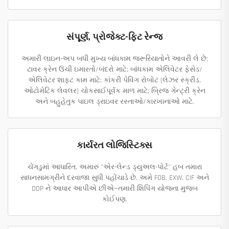
સંપૂર્ણ, પ્રોજેક્ટ-ફિટ રેન્જ
અમારી લાઇન-અપ બધી મુખ્ય બાંધકામ જરૂરિયાતોને આવરી લે છે:
ટાવર ક્રેન ઉંચી ઇમારતો/બંદરો માટે; બાંધકામ એલિવેટર ફેસેડ/
એલિવેટર શાફ્ટ કામ માટે; કાંકરી પેવિંગ રોબોટ (લેઝર સ્ક્રીડ,
ઓટોમેટિક લેવલર) ચોકસાઈપૂર્વક માળ માટે; બ્રિજ ગેન્ટ્રી ક્રેન
અને બહુહેતુક પાઇલ ડ્રાઇવર રસ્તાઓ/કારખાનાઓ માટે.
કાર્યરત લોજિસ્ટિક્સ
ચેંગડુમાં આધારિત, અમારું "એર-લેન્ડ ડ્યુઅલ-પોર્ટ" હબ તમારા
સાધનસામગ્રીને દરવાજા સુધી પહોંચાડે છે. અમે FOB, EXW, CIF અને
DDP ને આધાર આપીએ છીએ—તમારી શિપિંગ યોજના મુજબ
કોઈપણ.