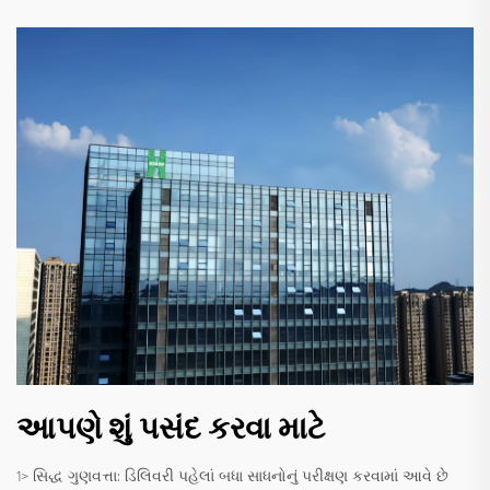
આપણે શું પસંદ કરવા માટે
1> સિદ્ધ ગુણવત્તા: ડિલિવરી પહેલાં બધા સાધનોનું પરીક્ષણ કરવામાં આવે છે