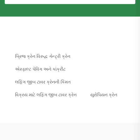
બ્રિજ ક્રેન વિરુદ્ધ ગેન્ટ્રી ક્રેન
એસ્ફાલ્ટ પેવિંગ અને કાંક્રીટ
લફિંગ જીબ ટાવર ક્રેનની કિંમત
વિક્રય માટે લફિંગ જીબ ટાવર ક્રેન
યુરોપિયન ક્રેન