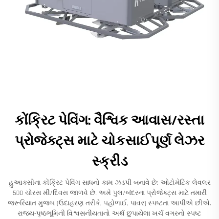
કોંક્રિટ પેવિંગ: વૈશ્વિક આવાસ/રસ્તા
પ્રોજેક્ટ્સ માટે ચોકસાઈપૂર્ણ લેઝર
સ્ક્રીડ
હુઆક્સીના કોંક્રિટ પેવિંગ સાધનો કામ ઝડપી બનાવે છે: ઓટોમેટિક લેવલર
500 ચોરસ મી/દિવસ જાળવે છે. અમે પુલ/બંદરના પ્રોજેક્ટ્સ માટે તમારી
જરૂરિયાત મુજબ (ઉદાહરણ તરીકે, પહોળાઈ, પાવર) સ્પષ્ટતા આપીએ છીએ.
રાજ્ય-પૃષ્ઠભૂમિની વિશ્વસનીયતાનો અર્થ છુપાયેલા ખર્ચ વગરનો સ્પષ્ટ