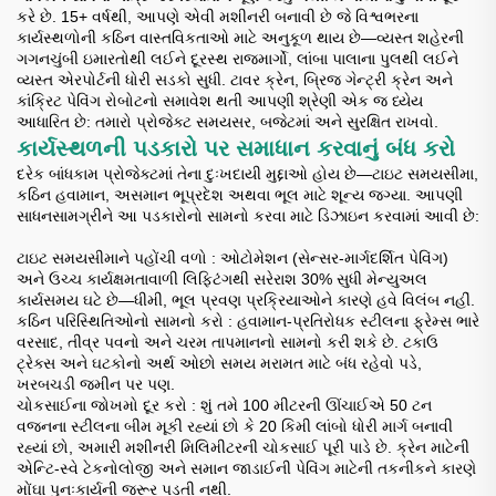
કરે છે. 15+ વર્ષથી, આપણે એવી મશીનરી બનાવી છે જે વિશ્વભરના
કાર્યસ્થળોની કઠિન વાસ્તવિકતાઓ માટે અનુકૂળ થાય છે—વ્યસ્ત શહેરની
ગગનચુંબી ઇમારતોથી લઈને દૂરસ્થ રાજમાર્ગો, લાંબા પાલાના પુલથી લઈને
વ્યસ્ત એરપોર્ટની ધોરી સડકો સુધી. ટાવર ક્રેન, બ્રિજ ગેન્ટ્રી ક્રેન અને
કાંક્રિટ પેવિંગ રોબોટનો સમાવેશ થતી આપણી શ્રેણી એક જ ધ્યેય
આધારિત છે: તમારો પ્રોજેક્ટ સમયસર, બજેટમાં અને સુરક્ષિત રાખવો.
કાર્યસ્થળની પડકારો પર સમાધાન કરવાનું બંધ કરો
દરેક બાંધકામ પ્રોજેક્ટમાં તેના દુઃખદાયી મુદ્દાઓ હોય છે—ટાઇટ સમયસીમા,
કઠિન હવામાન, અસમાન ભૂપ્રદેશ અથવા ભૂલ માટે શૂન્ય જગ્યા. આપણી
સાધનસામગ્રીને આ પડકારોનો સામનો કરવા માટે ડિઝાઇન કરવામાં આવી છે:
ટાઇટ સમયસીમાને પહોંચી વળો
: ઓટોમેશન (સેન્સર-માર્ગદર્શિત પેવિંગ)
અને ઉચ્ચ કાર્યક્ષમતાવાળી લિફ્ટિંગથી સરેરાશ 30% સુધી મેન્યુઅલ
કાર્યસમય ઘટે છે—ધીમી, ભૂલ પ્રવણ પ્રક્રિયાઓને કારણે હવે વિલંબ નહીં.
કઠિન પરિસ્થિતિઓનો સામનો કરો
: હવામાન-પ્રતિરોધક સ્ટીલના ફ્રેમ્સ ભારે
વરસાદ, તીવ્ર પવનો અને ચરમ તાપમાનનો સામનો કરી શકે છે. ટકાઉ
ટ્રેક્સ અને ઘટકોનો અર્થ ઓછો સમય મરામત માટે બંધ રહેવો પડે,
ખરબચડી જમીન પર પણ.
ચોકસાઈના જોખમો દૂર કરો
: શું તમે 100 મીટરની ઊંચાઈએ 50 ટન
વજનના સ્ટીલના બીમ મૂકી રહ્યાં છો કે 20 કિમી લાંબો ધોરી માર્ગ બનાવી
રહ્યાં છો, અમારી મશીનરી મિલિમીટરની ચોકસાઈ પૂરી પાડે છે. ક્રેન માટેની
એન્ટિ-સ્વે ટેકનોલોજી અને સમાન જાડાઈની પેવિંગ માટેની તકનીકને કારણે
મોંઘા પુનઃકાર્યની જરૂર પડતી નથી.