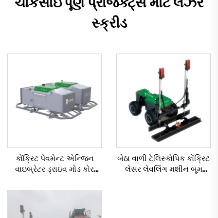
ચોકસાઈપૂર્ણ પ્રોજેક્ટ્સ માટે લેઝર
સ્ક્રીડ
કોંક્રિટ પેવમેન્ટ એન્જિન
બેઠા વાળી ટેલિસ્કોપિક કોંક્રિટ
વાઇબ્રેટર ડ્રાઇવ મોડ કોર
લેસર લેવલિંગ મશીન બૂમ
ઘટકો સમાવેશ માટે મોટા પાયે
લેસર સ્ક્રીડ મશીન કોંક્રિટ
લેસર લેવલિંગ મશીન
માટે ફ્લોર