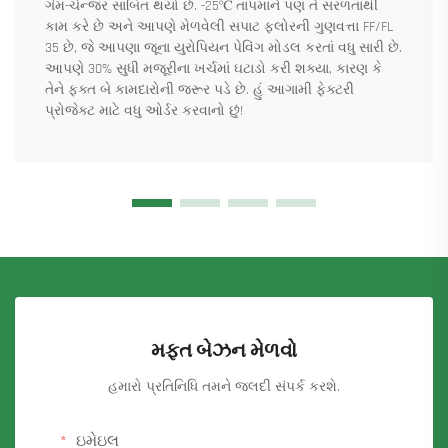
ગેમ-ચેન્જર સાબિત થયો છે. -25℃ તાપમાને પણ તે સરળતાથી
કામ કરે છે અને આપણે મેળવેલી સપાટ ફ્લોરની ગુણવત્તા FF/FL
35 છે, જે આપણા જૂના યુરોપિયન પેવિંગ મોડલ કરતાં વધુ સારી છે.
આપણે 30% સુધી મજૂરીના ખર્ચમાં ઘટાડો કરી શક્યા, કારણ કે
તેને ફક્ત બે કામદારોની જરૂર પડે છે. હું આગામી ફેક્ટરી
પ્રોજેક્ટ માટે વધુ ઓર્ડર કરવાનો છું!
મફત બેઝન મેળવો
હમારો પ્રતિનિધિ તમને જલદી સંપર્ક કરશે.
ઇમેઇલ