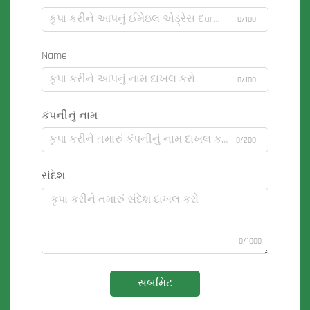
0/100
Name
0/100
કંપનીનું નામ
0/200
સંદેશ
0/1000
સબમિટ