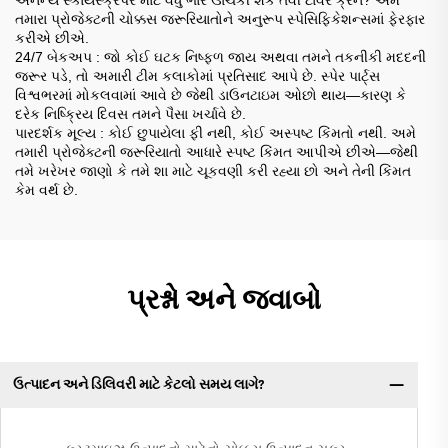
તમારા પ્રોજેક્ટની ચોક્કસ જરૂરિયાતોને અનુરૂપ સ્પેસિફિકેશન્સમાં ફેરફાર
કરીએ છીએ.
24/7 બેકઅપ
: જો કોઈ ઘટક નિષ્ફળ જાય અથવા તમને તકનીકી મદદની
જરૂર પડે, તો અમારી ટીમ કલાકોમાં પ્રતિસાદ આપે છે. સ્પેર પાર્ટ્સ
વિશ્વભરમાં મોકલવામાં આવે છે જેથી ડાઉનટાઇમ ઓછો થાય—કારણ કે
દરેક નિષ્ક્રિય દિવસ તમને પૈસા ખર્ચાવે છે.
પારદર્શક મૂલ્ય
: કોઈ છુપાયેલા ફી નથી, કોઈ અસ્પષ્ટ કિંમતો નથી. અમે
તમારી પ્રોજેક્ટની જરૂરિયાતો આધારે સ્પષ્ટ કિંમત આપીએ છીએ—જેથી
તમે ખરેખર જાણો કે તમે શા માટે ચૂકવણી કરી રહ્યા છો અને તેની કિંમત
કેમ વર્થ છે.
પ્રશ્નો અને જવાબો
ઉત્પાદન અને ડિલિવરી માટે કેટલો સમય લાગે?