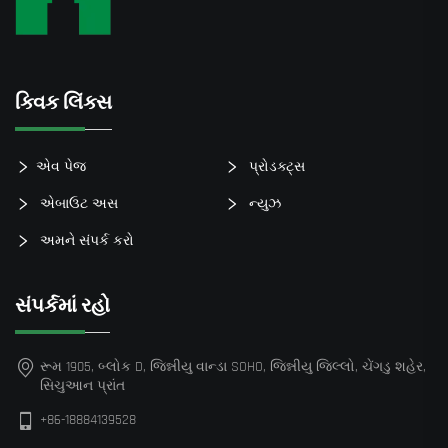
ક્વિક લિંક્સ
એવ પેજ
પ્રોડક્ટ્સ
એબાઉટ અસ
ન્યુઝ
અમને સંપર્ક કરો
સંપર્કમાં રહો
રૂમ 1905, બ્લોક D, જિન્નીયુ વાન્ડા SOHO, જિન્નીયુ જિલ્લો, ચેંગડુ શહેર,
સિચુઆન પ્રાંત
+86-18884139528