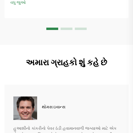
વધુ જુઓ
અમારા ગ્રાહકો શું કહે છે
થોમસ ઇવાન્સ
હુઆશીનો કાંકરીનો પેવર ઠંડી હવામાનવાળી જગ્યાઓ માટે એક