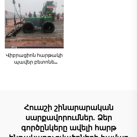
Շարժական ռեժիմ
սարք բետոնե
Ընդգրկված
հատակի համար
հիմնական
բաղադրիչներ
Վիբրացիոն հարթակի
պավեր բետոնե
լազերային սկրիդ
բետոնե սկրիդ
Ինքնաշխատ
հարթեցման մեքենա
հարթեցման պավեր
Հուաշի շինարարական
սարքավորումներ. Ձեր
գործընկերը ավելի հարթ