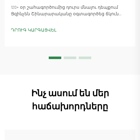
120+ օր շահագործումից դուրս մնալու դեպքում
Ցզինչեն Շինարարականը օգտագործեց ճկուն
«պարտիզանական» արտադրությունը՝
ապահովելով 18 աշտարակային ճանկային
ԴՐՈՒԳ ԿԱՐԳԱՑՎԵԼ
տնտեսուղղիչների մատուցումը և ապահովելով
45+ նոր պատվերներ: Տեսեք, թե ինչպես է
արտադրությունը շարունակվում: Ինչպես ավելի
շատ տեղեկանալ
Ինչ ասում են մեր
հաճախորդները