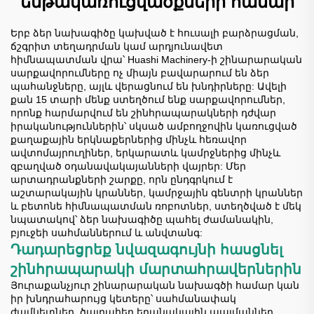
ենթակառուցվածքների համար
Երբ ձեր նախագիծը կախված է հուսալի բարձրացման,
ճշգրիտ տեղադրման կամ արդյունավետ
հիմնապատման վրա՝ Huashi Machinery-ի շինարարական
սարքավորումները ոչ միայն բավարարում են ձեր
պահանջները, այլև վերացնում են խնդիրները: Ավելի
քան 15 տարի մենք ստեղծում ենք սարքավորումներ,
որոնք հարմարվում են շինհրապարակների դժվար
իրականություններին՝ սկսած ամբողջովին կառուցված
քաղաքային երկնաքերներից մինչև հեռավոր
ավտոմայրուղիներ, երկարատև կամրջներից մինչև
զբաղված օդանավակայանների վայրեր: Մեր
արտադրանքների շարքը, որն ընդգրկում է
աշտարակային կրաններ, կամրջային գենտրի կրաններ
և բետոնե հիմնապատման ռոբոտներ, ստեղծված է մեկ
նպատակով՝ ձեր նախագիծը պահել ժամանակին,
բյուջեի սահմաններում և անվտանգ:
Դադարեցրեք նվազագույնի հասցնել
շինհրապարակի մարտահրավերներին
Յուրաքանչյուր շինարարական նախագծի համար կան
իր խնդրահարույց կետերը՝ սահմանափակ
ժամկետներ, ծայրահեղ եղանակային պայմաններ,