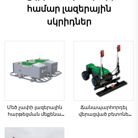
համար լազերային
սկրիդներ
Մեծ չափի լազերային
Ճանապարհորդել
հարթեցման մեքենա
վերացված բետոնե
բետոնե հատակների
լազերային
համար Շարժիչ
հարթեցման մեքենա
Վիբրատոր
Բազկակալ լազերային