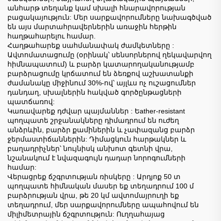
անհարթ տեղանք կամ սխալի հնարավորության
բացակայություն: Մեր սարքավորումները նախագծված
են այս մարտահրավերներին առաջին հերթին
հաղթահարելու համար.
Հաղթահարեք սահմանափակ ժամկետները
:
Ավտոմատացումը (օրինակ՝ սենսորներով ղեկավարվող
հիմնապատում) և բարձր կատարողականությամբ
բարձրացումը կրճատում են ձեռքով աշխատանքի
ժամանակը միջինում 30%-ով՝ այլևս ոչ ուշացումներ
դանդաղ, սխալներին հակված գործընթացների
պատճառով:
Կառավարեք դժվար պայմաններ
: Եather-resistant
պողպատե շրջանակները դիմադրում են ուժեղ
անձրևին, բարձր քամիներին և չափազանց բարձր
ջերմաստիճաններին: Դիմացկուն հարթակներ և
բաղադրիչներ՝ նույնիսկ անխոտ գետնի վրա,
նշանակում է նվազագույն դադար նորոգումների
համար:
Վերացրեք ճշգրտության ռիսկերը
: Արդյոք 50 տ
պողպատե հիմնական մասեր եք տեղադրում 100 մ
բարձրության վրա, թե 20 կմ ավտոմայրուղի եք
տեղադրում, մեր սարքավորումները ապահովում են
միլիմետրային ճշգրտություն: Ուղղահայաց