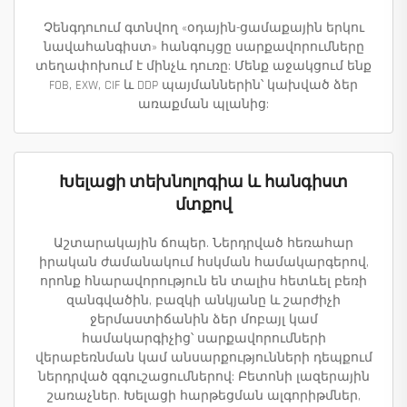
Չենգդուում գտնվող «օդային-ցամաքային երկու
նավահանգիստ» հանգույցը սարքավորումները
տեղափոխում է մինչև դուռը: Մենք աջակցում ենք
FOB, EXW, CIF և DDP պայմաններին՝ կախված ձեր
առաքման պլանից:
Խելացի տեխնոլոգիա և հանգիստ
մտքով
Աշտարակային ճոպեր. Ներդրված հեռահար
իրական ժամանակում հսկման համակարգերով,
որոնք հնարավորություն են տալիս հետևել բեռի
զանգվածին, բազկի անկյանը և շարժիչի
ջերմաստիճանին ձեր մոբայլ կամ
համակարգիչից՝ սարքավորումների
վերաբեռնման կամ անսարքությունների դեպքում
ներդրված զգուշացումներով: Բետոնի լազերային
շառաչներ. Խելացի հարթեցման ալգորիթմներ,