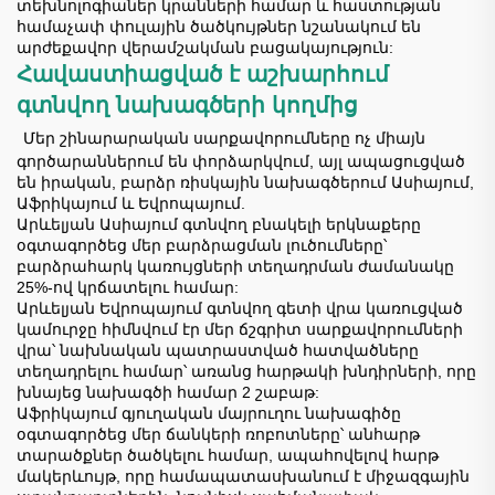
տեխնոլոգիաներ կրանների համար և հաստության
համաչափ փուլային ծածկույթներ նշանակում են
արժեքավոր վերամշակման բացակայություն:
Հավաստիացված է աշխարհում
գտնվող նախագծերի կողմից
​
Մեր շինարարական սարքավորումները ոչ միայն
գործարաններում են փորձարկվում, այլ ապացուցված
են իրական, բարձր ռիսկային նախագծերում Ասիայում,
Աֆրիկայում և Եվրոպայում.
Արևելյան Ասիայում գտնվող բնակելի երկնաքերը
օգտագործեց մեր բարձրացման լուծումները՝
բարձրահարկ կառույցների տեղադրման ժամանակը
25%-ով կրճատելու համար:
Արևելյան Եվրոպայում գտնվող գետի վրա կառուցված
կամուրջը հիմնվում էր մեր ճշգրիտ սարքավորումների
վրա՝ նախնական պատրաստված հատվածները
տեղադրելու համար՝ առանց հարթակի խնդիրների, որը
խնայեց նախագծի համար 2 շաբաթ:
Աֆրիկայում գյուղական մայրուղու նախագիծը
օգտագործեց մեր ճանկերի ռոբոտները՝ անհարթ
տարածքներ ծածկելու համար, ապահովելով հարթ
մակերևույթ, որը համապատասխանում է միջազգային