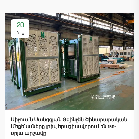
20
Aug
Սիչուան Սանցզյան Ցզինչեն Շինարարական
Մեքենաները լրիվ երաշխավորում են 150-
օրյա արշավը