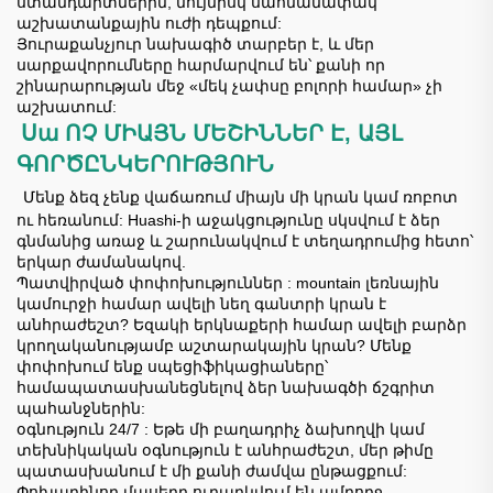
ստանդարտներին, նույնիսկ սահմանափակ
աշխատանքային ուժի դեպքում:
Յուրաքանչյուր նախագիծ տարբեր է, և մեր
սարքավորումները հարմարվում են՝ քանի որ
շինարարության մեջ «մեկ չափսը բոլորի համար» չի
աշխատում:
Սա ՈՉ ՄԻԱՅՆ ՄԵՇԻՆՆԵՐ Է, ԱՅԼ
​
ԳՈՐԾԸՆԿԵՐՈՒԹՅՈՒՆ
​
Մենք ձեզ չենք վաճառում միայն մի կրան կամ ռոբոտ
ու հեռանում: Huashi-ի աջակցությունը սկսվում է ձեր
գնմանից առաջ և շարունակվում է տեղադրումից հետո՝
երկար ժամանակով.
Պատվիրված փոփոխություններ
: mountain լեռնային
կամուրջի համար ավելի նեղ գանտրի կրան է
անհրաժեշտ? Եզակի երկնաքերի համար ավելի բարձր
կրողականությամբ աշտարակային կրան? Մենք
փոփոխում ենք սպեցիֆիկացիաները՝
համապատասխանեցնելով ձեր նախագծի ճշգրիտ
պահանջներին:
օգնություն 24/7
: Եթե մի բաղադրիչ ձախողվի կամ
տեխնիկական օգնություն է անհրաժեշտ, մեր թիմը
պատասխանում է մի քանի ժամվա ընթացքում:
Փոխարինող մասերը ուղարկվում են ամբողջ