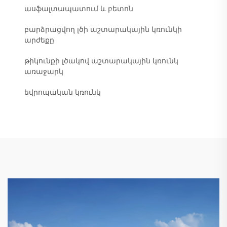
ասֆալտապատում և բետոն
բարձրացվող լծի աշտարակային կռունկի
արժեքը
թիկունքի լծակով աշտարակային կռունկ
առաջարկ
եվրոպական կռունկ