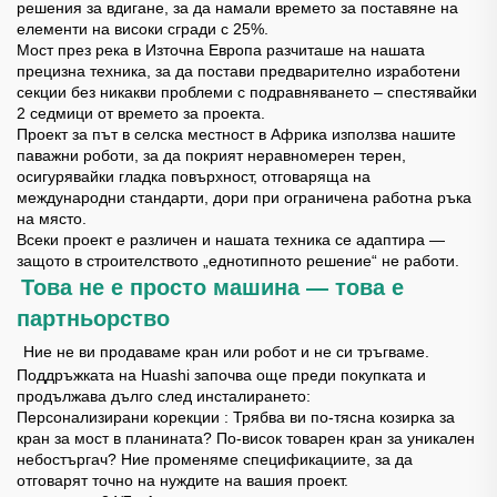
решения за вдигане, за да намали времето за поставяне на
елементи на високи сгради с 25%.
Мост през река в Източна Европа разчиташе на нашата
прецизна техника, за да постави предварително изработени
секции без никакви проблеми с подравняването – спестявайки
2 седмици от времето за проекта.
Проект за път в селска местност в Африка използва нашите
паважни роботи, за да покрият неравномерен терен,
осигурявайки гладка повърхност, отговаряща на
международни стандарти, дори при ограничена работна ръка
на място.
Всеки проект е различен и нашата техника се адаптира —
защото в строителството „еднотипното решение“ не работи.
Това не е просто машина — това е
​
партньорство
​
Ние не ви продаваме кран или робот и не си тръгваме.
Поддръжката на Huashi започва още преди покупката и
продължава дълго след инсталирането:
Персонализирани корекции
: Трябва ви по-тясна козирка за
кран за мост в планината? По-висок товарен кран за уникален
небостъргач? Ние променяме спецификациите, за да
отговарят точно на нуждите на вашия проект.