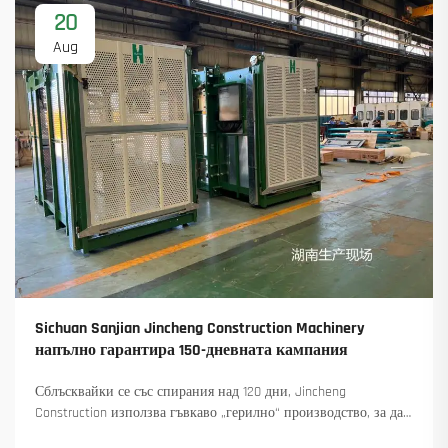
20
Aug
Sichuan Sanjian Jincheng Construction Machinery
напълно гарантира 150-дневната кампания
Сблъсквайки се със спирания над 120 дни, Jincheng
Construction използва гъвкаво „герилно“ производство, за да
достави 18 въртящи се крана и осигури над 45 нови поръчки.