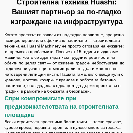
Строителна техника Huashi:
Вашият партньор за по-гладко
изграждане на инфраструктура
Когато проектът ви зависи от надеждно повдигане, прецизно
позициониране или ефективно настилане — строителната
техника на Huashi Machinery не просто отговаря на нуждите:
тя премахва проблемите. Повече от 15 години създаваме
машини, които се адаптират към трудните реалности на
обекти по целия свят — от оживени градски небостъргачи до
отдалечени участъци от магистрали, от дълги мостове до
натоварени летищни писти. Нашата гама, включваща кули с
кранове, мостови козирки с кранове и роботи за бетонно
настилане, е създадена с една цел: да държи проекта ви в
график, в рамките на бюджета и безопасен.
Спри компромисите при
предизвикателствата на строителната
площадка
Всеки строителен проект има болни точки — тесни срокове,
сурово време, неравна терен, или нулево място за грешка.
Нашият оборудване е проектирано да се справя директно с