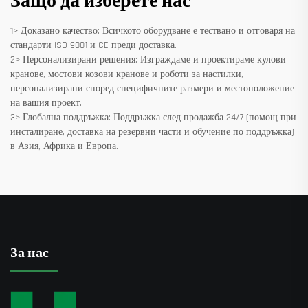
Защо да изберете нас
1> Доказано качество: Всичкото оборудване е тествано и отговаря на
стандарти ISO 9001 и CE преди доставка.
2> Персонализирани решения: Изграждаме и проектираме кулови
кранове, мостови козови кранове и роботи за настилки,
персонализирани според специфичните размери и местоположение
на вашия проект.
3> Глобална поддръжка: Поддръжка след продажба 24/7 (помощ при
инсталиране, доставка на резервни части и обучение по поддръжка)
в Азия, Африка и Европа.
За нас