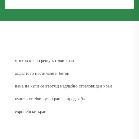
мостов кран срещу козлов кран
асфалтово настилане и бетон
цена на кули се въртящ надлабно стреловиден кран
кулово-стrelов кула кран за продажба
европейски кран