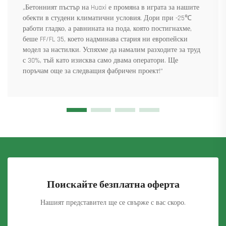
„Бетонният пъстър на Huaxi е промяна в играта за нашите
обекти в студени климатични условия. Дори при -25℃
работи гладко, а равнината на пода, която постигнахме,
беше FF/FL 35, което надминава стария ни европейски
модел за настилки. Успяхме да намалим разходите за труд
с 30%, тъй като изисква само двама оператори. Ще
поръчам още за следващия фабричен проект!“
Поискайте безплатна оферта
Нашият представител ще се свърже с вас скоро.