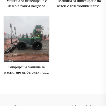
Машина за нивелиране с
Машина за нивелиране на
лазер в голям мащаб за
бетон с телескопичен лазер,
вибриращ двигател на
монтирана на шаси, лазерен
бетонен път с включени
правещ агрегат за бетонен
основни компоненти
под
Вибрираща машина за
настилане на бетонен под с
лазерен правещ агрегат,
автоматична машина за
нивелиране на пода,
правещ агрегат за бетон,
машина за изравняване