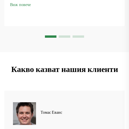
Вижте как са поддържали производството в движение.
Виж повече
Научете повече.
Какво казват нашия клиенти
Томас Еванс