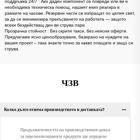
поддръжка 24/7
: Ако даден компонент се повреди или ви е
необходима техническа помощ, нашият екип реагира в
рамките на часове. Резервни части се изпращат по целия свят,
за да се минимизира прекъсването на работата — защото
всеки бездействащ ден ви струва пари.
Прозрачна стойност
: Без скрити такси, без неясни оферти.
Предлагаме ясно ценообразуване, базирано на нуждите на
вашия проект – така знаете точно за какво плащате и защо си
струва.
ЧЗВ
Колко дълго отнема производството и доставката?
Продължителността на производствения цикъл
за персонализираните продукти ще определи