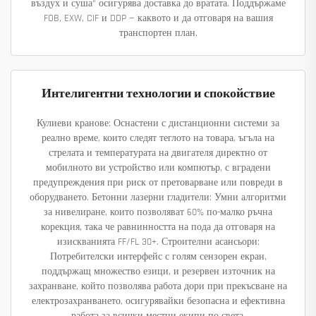
въздух и суша“ осигурява доставка до вратата. Поддържаме
FOB, EXW, CIF и DDP — каквото и да отговаря на вашия
транспортен план.
Интелигентни технологии и спокойствие
Кулиеви кранове: Оснастени с дистанционни системи за
реално време, които следят теглото на товара, ъгъла на
стрелата и температурата на двигателя директно от
мобилното ви устройство или компютър, с вградени
предупреждения при риск от претоварване или повреди в
оборудването. Бетонни лазерни гладители: Умни алгоритми
за нивелиране, които позволяват 60% по-малко ръчна
корекция, така че равнинността на пода да отговаря на
изискванията FF/FL 30+. Строителни асансьори:
Потребителски интерфейс с голям сензорен екран,
поддържащ множество езици, и резервен източник на
захранване, който позволява работа дори при прекъсване на
електрозахранването, осигурявайки безопасна и ефективна
работа за всички местни екипи по света.