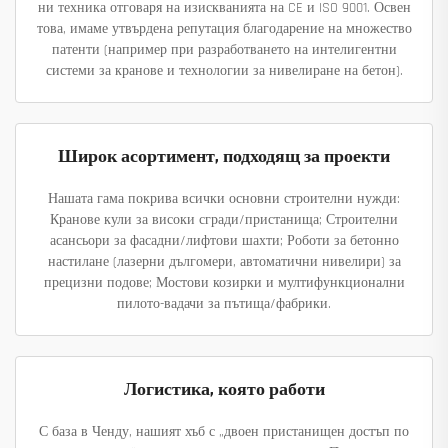
ни техника отговаря на изискванията на CE и ISO 9001. Освен
това, имаме утвърдена репутация благодарение на множество
патенти (например при разработването на интелигентни
системи за кранове и технологии за нивелиране на бетон).
Широк асортимент, подходящ за проекти
Нашата гама покрива всички основни строителни нужди:
Кранове кули за високи сгради/пристанища; Строителни
асансьори за фасадни/лифтови шахти; Роботи за бетонно
настилане (лазерни дългомери, автоматични нивелири) за
прецизни подове; Мостови козирки и мултифункционални
пилото-вадачи за пътища/фабрики.
Логистика, която работи
С база в Ченду, нашият хъб с „двоен пристанищен достъп по