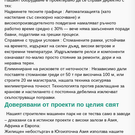
тях:
Надминете тесните графици
: Автоматизацията (като
настилане със сензорно насочване) и
високопроизводителното повдигане намаляват ръчното
работно време средно с 30% — вече няма закъснения поради
бавни, податливи на грешки процеси.
Справяне с трудни условия
: Стоманените рамки, устойчиви
на времето, издържат на силен дъжд, високи ветрове и
екстремни температури. Издръжливите релси и компоненти
означават по-малко просто стояние за ремонти, дори и на
неравна терен.
Елиминиране на рисковете от неточности
: Независимо дали
поставяте стоманови греди от 50 т при височина 100 м, или
строите 20 км магистрала, нашата техника осигурява
милиметрична точност. Технологията против разклащане за
кранове и настилането с постоянна дебелина изключват
скъпоструващи поправки.
Доверявани от проекти по целия свят
​
Нашият строителен машинен парк не се тества само в заводи
– доказани са в истински проекти с високи залози в Азия,
Африка и Европа:
Жилищен небостъргач в Югоизточна Азия използва нашите