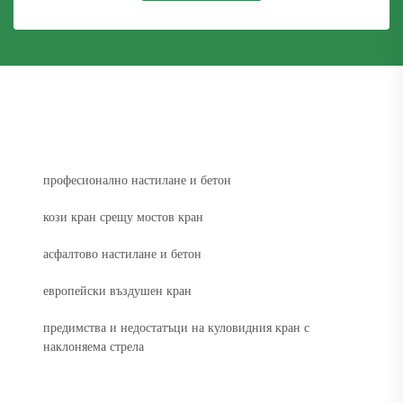
професионално настилане и бетон
кози кран срещу мостов кран
асфалтово настилане и бетон
европейски въздушен кран
предимства и недостатъци на куловидния кран с
наклоняема стрела