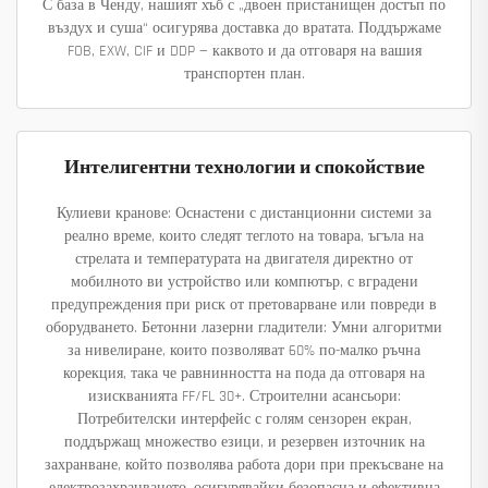
С база в Ченду, нашият хъб с „двоен пристанищен достъп по
въздух и суша“ осигурява доставка до вратата. Поддържаме
FOB, EXW, CIF и DDP — каквото и да отговаря на вашия
транспортен план.
Интелигентни технологии и спокойствие
Кулиеви кранове: Оснастени с дистанционни системи за
реално време, които следят теглото на товара, ъгъла на
стрелата и температурата на двигателя директно от
мобилното ви устройство или компютър, с вградени
предупреждения при риск от претоварване или повреди в
оборудването. Бетонни лазерни гладители: Умни алгоритми
за нивелиране, които позволяват 60% по-малко ръчна
корекция, така че равнинността на пода да отговаря на
изискванията FF/FL 30+. Строителни асансьори:
Потребителски интерфейс с голям сензорен екран,
поддържащ множество езици, и резервен източник на
захранване, който позволява работа дори при прекъсване на
електрозахранването, осигурявайки безопасна и ефективна