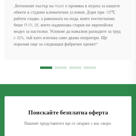
„Бетонният пъстър на Huaxi е промяна в играта за нашите
обекти в студени климатични условия. Дори при -25℃
работи гладко, а равнината на пода, която постигнахме,
беше FF/FL 35, което надминава стария ни европейски
модел за настилки. Успяхме да намалим разходите за труд
с 30%, тъй като изисква само двама оператори. Ще
поръчам още за следващия фабричен проект!“
Поискайте безплатна оферта
Нашият представител ще се свърже с вас скоро.