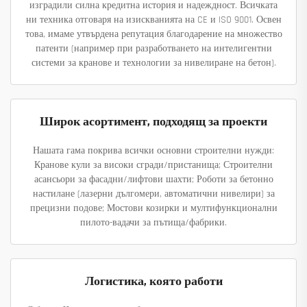
изградили силна кредитна история и надеждност. Всичката
ни техника отговаря на изискванията на CE и ISO 9001. Освен
това, имаме утвърдена репутация благодарение на множество
патенти (например при разработването на интелигентни
системи за кранове и технологии за нивелиране на бетон).
Широк асортимент, подходящ за проекти
Нашата гама покрива всички основни строителни нужди:
Кранове кули за високи сгради/пристанища; Строителни
асансьори за фасадни/лифтови шахти; Роботи за бетонно
настилане (лазерни дългомери, автоматични нивелири) за
прецизни подове; Мостови козирки и мултифункционални
пилото-вадачи за пътища/фабрики.
Логистика, която работи