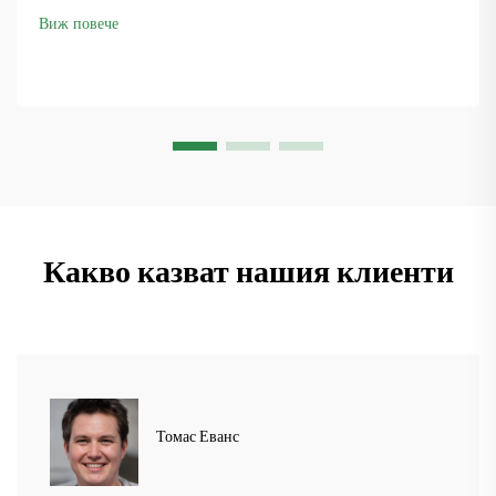
Вижте как са поддържали производството в движение.
Виж повече
Научете повече.
Какво казват нашия клиенти
Томас Еванс