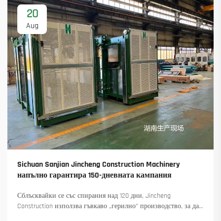
20
Aug
Sichuan Sanjian Jincheng Construction Machinery
напълно гарантира 150-дневната кампания
Сблъсквайки се със спирания над 120 дни, Jincheng
Construction използва гъвкаво „герилно“ производство, за да
достави 18 въртящи се крана и осигури над 45 нови поръчки.