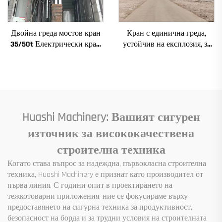
Двойна греда мостов кран
Кран с единична греда,
35/50t Електрически кран
устойчив на експлозия, за
Krane 8/10/20/30/35
цехове 2/3.2/8/10/16t
Пролет Машиностроително
Пътуващ мостов кран
оборудване за продажба
Мини Puente Grua Цена
Huashi Machinery: Вашият сигурен
източник за висококачествена
строителна техника
Когато става въпрос за надеждна, първокласна строителна
техника, Huashi Machinery е признат като производител от
първа линия. С години опит в проектирането на
тежкотоварни приложения, ние се фокусираме върху
предоставянето на сигурна техника за продуктивност,
безопасност на борда и за трудни условия на строителната