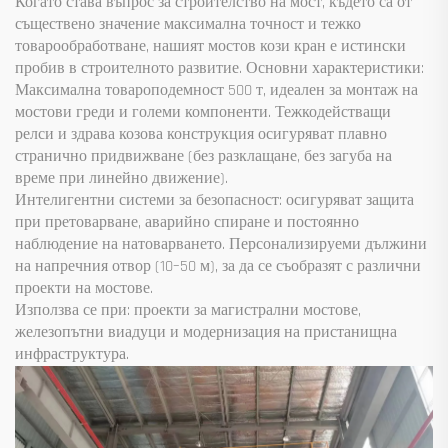
Когато става въпрос за строителство на мост, където са от
съществено значение максимална точност и тежко
товарообработване, нашият мостов кози кран е истински
пробив в строителното развитие. Основни характеристики:
Максимална товароподемност 500 т, идеален за монтаж на
мостови греди и големи компоненти. Тежкодействащи
релси и здрава козова конструкция осигуряват плавно
странично придвижване (без разклащане, без загуба на
време при линейно движение).
Интелигентни системи за безопасност: осигуряват защита
при претоварване, аварийно спиране и постоянно
наблюдение на натоварването. Персонализируеми дължини
на напречния отвор (10–50 м), за да се съобразят с различни
проекти на мостове.
Използва се при: проекти за магистрални мостове,
железопътни виадуци и модернизация на пристанищна
инфраструктура.