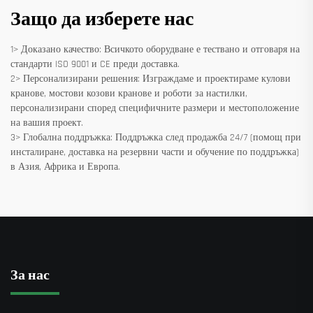
Защо да изберете нас
1> Доказано качество: Всичкото оборудване е тествано и отговаря на
стандарти ISO 9001 и CE преди доставка.
2> Персонализирани решения: Изграждаме и проектираме кулови
кранове, мостови козови кранове и роботи за настилки,
персонализирани според специфичните размери и местоположение
на вашия проект.
3> Глобална поддръжка: Поддръжка след продажба 24/7 (помощ при
инсталиране, доставка на резервни части и обучение по поддръжка)
в Азия, Африка и Европа.
За нас