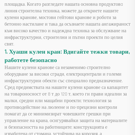
площадка. Когато разгледате нашата основна продуктовa
линия строителна техника, можете да откриете нашите
кулени кранове, мостови гейтови кранове и роботи за
бетонно настилане и така да осъзнаете нашата ангажираност
към високо качество и надеждна техника за обслужване на
инфраструктурни, строителни и пътни проекти по целия
свят.
1. Хуаши кулен кран: Вдигайте тежки товари,
работете безопасно
Нашите кулени кранове са незаменимо строително
оборудване за високи сгради, електроцентрали и големи
инфраструктурни обекти със специално предназначение.
Сред предимствата на нашите кулени кранове са капацитет
на товароносност от 8 т до 120 т, което ги прави идеални за
малки, средни или мащабни проекти; технология за
противодействие на люлеене и по-прецизни контроли
помагат да се минимизират човешките грешки при
управление на крана, осигурявайки защита на материалите
и безопасността на работниците; конструкцията е
изработена от стомана, устойчива на корозия, а