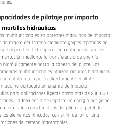
nales.
capacidades de pilotaje por impacto
martillos hidráulicos
oras multifuncionales en potentes máquinas de impacto
os de mejora del terreno mediante golpes repetidos de
, que dependen de la aplicación continua de par, los
cimentación mediante la transferencia de energía
o hidráulicamente hasta la cabeza del pilote. Los
radoras multifuncionales utilizan circuitos hidráulicos
 una platina o impacta directamente el pilote,
 la máquina portadora en energía de impacto
ulios para aplicaciones ligeras hasta más de 200 000
pesados. La frecuencia de impacto, la energía por golpe
mente a las características del pilote, al perfil de
e los elementos hincados, con el fin de lograr una
braciones del terreno inaceptables.