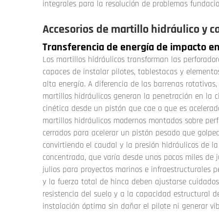
integrales para la resolución de problemas fundacio
Accesorios de martillo hidráulico y 
Transferencia de energía de impacto en 
Los martillos hidráulicos transforman las perforad
capaces de instalar pilotes, tablestacas y element
alta energía. A diferencia de las barrenas rotativas
martillos hidráulicos generan la penetración en la 
cinética desde un pistón que cae o que es acelerad
martillos hidráulicos modernos montados sobre perfo
cerrados para acelerar un pistón pesado que golpea
convirtiendo el caudal y la presión hidráulicos de
concentrada, que varía desde unos pocos miles de j
julios para proyectos marinos e infraestructurales 
y la fuerza total de hinca deben ajustarse cuidadosa
resistencia del suelo y a la capacidad estructural d
instalación óptima sin dañar el pilote ni generar vi