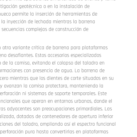
igación geotécnica o en la instalación de
hueco permite la inserción de herramientas de
 la inyección de lechada mientras la barrena
 secuencias complejas de construcción de
 otra variante crítica de barrena para plataformas
no desafiantes. Estos accesorios especializados
 de la camisa, evitando el colapso del taladro en
 formaciones con presencia de agua. La barrena de
cero mientras que los dientes de corte situados en su
y avanzan la camisa protectora, manteniendo la
perforación ni sistemas de soporte temporales. Este
uncionales que operan en entornos urbanos, donde el
turas adyacentes son preocupaciones primordiales. Las
lizada, dotadas de contenedores de apertura inferior
iones del taladro, ampliando así el espectro funcional
 perforación pura hasta convertirlas en plataformas