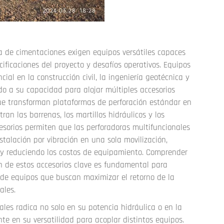
a de cimentaciones exigen equipos versátiles capaces
cificaciones del proyecto y desafíos operativos.
Equipos
al en la construcción civil, la ingeniería geotécnica y
ido a su capacidad para alojar múltiples accesorios
 que transforman plataformas de perforación estándar en
an las barrenas, los martillos hidráulicos y los
cesorios permiten que las perforadoras multifuncionales
nstalación por vibración en una sola movilización,
 y reduciendo los costos de equipamiento. Comprender
ión de estos accesorios clave es fundamental para
s de equipos que buscan maximizar el retorno de la
ales.
ales radica no solo en su potencia hidráulica o en la
e en su versatilidad para acoplar distintos equipos.