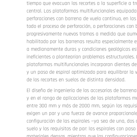
tiempo que evacuan los recortes a la superficie a tr
central. Las plataformas multifuncionales equipada
perforaciones con barrena de vuelo continuo, en la
todo el proceso de perforación, o perforaciones co
progresivamente nuevos tramos a medida que aumen
habilitado por las barrenas resulta especialmente e
a medianamente duras y condiciones geológicas est
ineficientes o plantearían problemas estructurales
plataformas multifuncionales incorporan dientes de 
y un paso de espiral optimizado para equilibrar la 
de los recortes en suelos de distinta densidad.
El diseño de ingeniería de los accesorios de barren
y en el rango de aplicaciones de las plataformas mul
entre 300 mm y más de 2000 mm, según los requisit
exigen un par y una fuerza de avance proporcionale
configuración de las espirales —ya sea de una, dos o
suelo y los requisitos de par: las espirales con pas
materiales densos, mientras que las configuracion