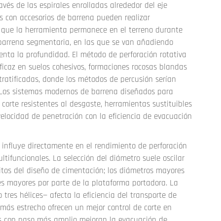
avés de las espirales enrolladas alrededor del eje
s con accesorios de barrena pueden realizar
s que la herramienta permanece en el terreno durante
n barrena segmentaria, en las que se van añadiendo
ta la profundidad. El método de perforación rotativa
ficaz en suelos cohesivos, formaciones rocosas blandas
ratificadas, donde los métodos de percusión serían
. Los sistemas modernos de barrena diseñados para
corte resistentes al desgaste, herramientas sustituibles
velocidad de penetración con la eficiencia de evacuación
a influye directamente en el rendimiento de perforación
tifuncionales. La selección del diámetro suele oscilar
os del diseño de cimentación; los diámetros mayores
s mayores por parte de la plataforma portadora. La
 tres hélices— afecta la eficiencia del transporte de
o más estrecho ofrecen un mejor control de corte en
es con paso más amplio mejoran la evacuación de