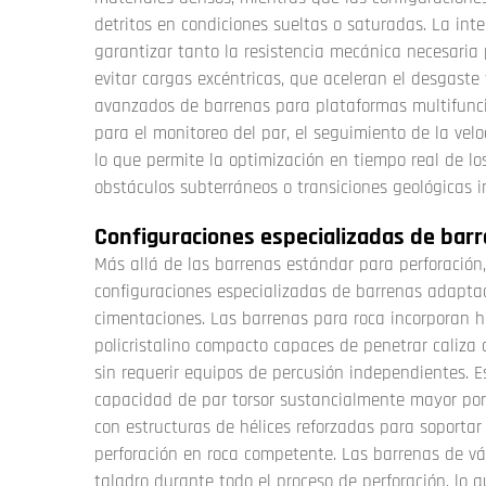
detritos en condiciones sueltas o saturadas. La int
garantizar tanto la resistencia mecánica necesaria 
evitar cargas excéntricas, que aceleran el desgaste
avanzados de barrenas para plataformas multifunci
para el monitoreo del par, el seguimiento de la vel
lo que permite la optimización en tiempo real de l
obstáculos subterráneos o transiciones geológicas 
Configuraciones especializadas de barr
Más allá de las barrenas estándar para perforación
configuraciones especializadas de barrenas adaptad
cimentaciones. Las barrenas para roca incorporan 
policristalino compacto capaces de penetrar caliza 
sin requerir equipos de percusión independientes. E
capacidad de par torsor sustancialmente mayor por
con estructuras de hélices reforzadas para soporta
perforación en roca competente. Las barrenas de vá
taladro durante todo el proceso de perforación, lo