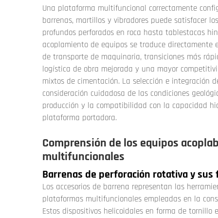
Una plataforma multifuncional correctamente conf
barrenas, martillos y vibradores puede satisfacer l
profundos perforados en roca hasta tablestacas hinc
acoplamiento de equipos se traduce directamente en
de transporte de maquinaria, transiciones más rápi
logística de obra mejorada y una mayor competitivi
mixtos de cimentación. La selección e integración 
consideración cuidadosa de las condiciones geológica
producción y la compatibilidad con la capacidad hid
plataforma portadora.
Comprensión de los equipos acoplab
multifuncionales
Barrenas de perforación rotativa y sus 
Los accesorios de barrena representan las herrami
plataformas multifuncionales empleadas en la const
Estos dispositivos helicoidales en forma de tornillo