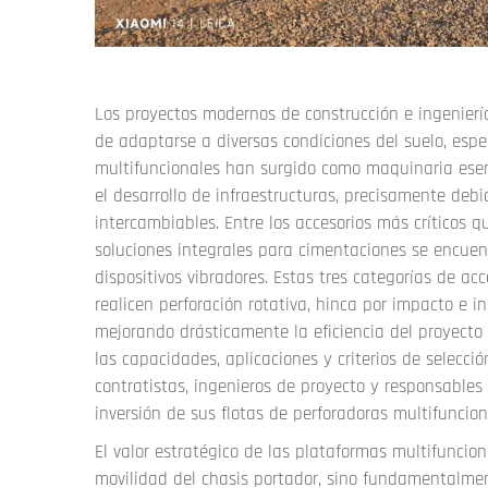
Los proyectos modernos de construcción e ingenierí
de adaptarse a diversas condiciones del suelo, espe
multifuncionales
han surgido como maquinaria esenci
el desarrollo de infraestructuras, precisamente deb
intercambiables. Entre los accesorios más críticos
soluciones integrales para cimentaciones se encuentr
dispositivos vibradores. Estas tres categorías de ac
realicen perforación rotativa, hinca por impacto e i
mejorando drásticamente la eficiencia del proyecto
las capacidades, aplicaciones y criterios de selecc
contratistas, ingenieros de proyecto y responsable
inversión de sus flotas de perforadoras multifuncion
El valor estratégico de las plataformas multifuncion
movilidad del chasis portador, sino fundamentalment