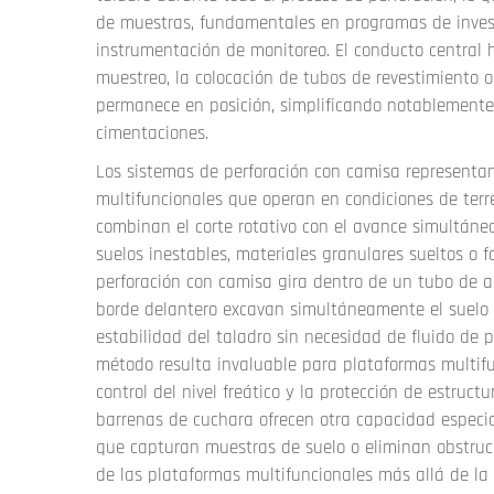
de muestras, fundamentales en programas de invest
instrumentación de monitoreo. El conducto central 
muestreo, la colocación de tubos de revestimiento o
permanece en posición, simplificando notablemente
cimentaciones.
Los sistemas de perforación con camisa representan
multifuncionales que operan en condiciones de terre
combinan el corte rotativo con el avance simultáneo
suelos inestables, materiales granulares sueltos o
perforación con camisa gira dentro de un tubo de a
borde delantero excavan simultáneamente el suelo 
estabilidad del taladro sin necesidad de fluido de 
método resulta invaluable para plataformas multif
control del nivel freático y la protección de estruc
barrenas de cuchara ofrecen otra capacidad especia
que capturan muestras de suelo o eliminan obstrucc
de las plataformas multifuncionales más allá de la