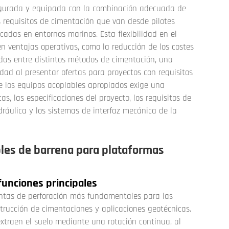
igurada y equipada con la combinación adecuada de
os requisitos de cimentación que van desde pilotes
adas en entornos marinos. Esta flexibilidad en el
 ventajas operativas, como la reducción de los costes
das entre distintos métodos de cimentación, una
dad al presentar ofertas para proyectos con requisitos
de los equipos acoplables apropiados exige una
s, las especificaciones del proyecto, los requisitos de
ráulica y los sistemas de interfaz mecánica de la
les de barrena para plataformas
funciones principales
entas de perforación más fundamentales para las
rucción de cimentaciones y aplicaciones geotécnicas.
 extraen el suelo mediante una rotación continua, al