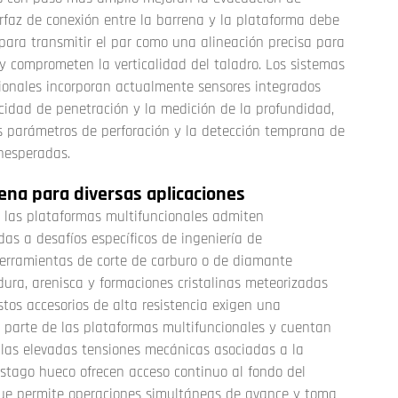
erfaz de conexión entre la barrena y la plataforma debe
para transmitir el par como una alineación precisa para
 y comprometen la verticalidad del taladro. Los sistemas
onales incorporan actualmente sensores integrados
ocidad de penetración y la medición de la profundidad,
os parámetros de perforación y la detección temprana de
inesperadas.
ena para diversas aplicaciones
, las plataformas multifuncionales admiten
as a desafíos específicos de ingeniería de
herramientas de corte de carburo o de diamante
dura, arenisca y formaciones cristalinas meteorizadas
stos accesorios de alta resistencia exigen una
 parte de las plataformas multifuncionales y cuentan
r las elevadas tensiones mecánicas asociadas a la
stago hueco ofrecen acceso continuo al fondo del
 que permite operaciones simultáneas de avance y toma