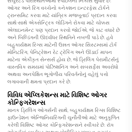
સેચુરેટેડ પરિસ્થિતિઓમાં સ્પોઇલની નિકાસ સુધારે છે.
ઓગર અને રિગ વચ્ચેનો કનેક્શન ઇન્ટરફેસ ટોર્કને
ટ્રાન્સમિટ કરવા માટે યાંત્રિક મજબૂતાઈ પ્રદાન કરવા
સાથે-સાથે એક્સેન્ટ્રિક લોડિંગને રોકવા માટે ચોક્કસ
એલાઇનમેન્ટ પણ પ્રદાન કરવો જોઈએ, જે કાટ વધારે છે
અને બિલ્ડિંગની ઊર્ધ્વાધર સ્થિતિને નબળી પાડે છે. હવે
બહુકાર્યક્ષમ રિગ્સ માટેની ઉન્નત ઓગર સિસ્ટમ્સમાં ટોર્ક
મોનિટરિંગ, પેનિટ્રેશન રેટ ટ્રેકિંગ અને ઊંડાઈ માપન
માટેના એકીકૃત સેન્સર્સ હોય છે, જે ડ્રિલિંગ પેરામીટર્સનું
વાસ્તવિક સમયમાં પોઝિશનિંગ અને સબસર્ફેસ અવરોધો
અથવા અનપેક્ષિત ભૂગોળીય પરિવર્તનોનું વહેલું પત્તો
લગાવવાની ક્ષમતા પ્રદાન કરે છે.
વિવિધ એપ્લિકેશન્સ માટે વિશિષ્ટ ઓગર
કોન્ફિગરેશન્સ
માનક ડ્રિલિંગ ઓગર્સની સાથે, બહુકાર્યક્ષમ રિગ્સ વિશિષ્ટ
ફાઉન્ડેશન એન્જિનિયરિંગની ચુનૌતીઓ માટે અનુકૂળિત
કરેલી વિશિષ્ટ ઓગર કોન્ફિગરેશન્સને સ્વીકારે છે. રૉક