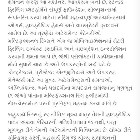
ક્ષમતાને કારણે આ મશીનરી આવશ્યક બની છે. સ્ટેન્ડર્ડ
ડ્રિલિંગ પ્લેટફોર્મને સંપૂર્ણ ફાઉન્ડેશન સોલ્યુશન્સમાં
રૂપાંતરિત કરવા માટેનાં સૌથી મહત્વપૂર્ણ અટેચમેન્ટ્સમાં
ઓગર્સ, હાઇડ્રોલિક હેમર્સ અને વાઇબ્રેટરી ડ્રાઇવર્સ
સામેલ છે. આ ત્રણેય અટેચમેન્ટ કેટેગરીઓ
મલ્ટિફંક્શનલ રિગ્સને એક જ મોબિલાઇઝેશનમાં રોટરી
ડ્રિલિંગ, ઇમ્પેક્ટ ડ્રાઇવિંગ અને વાઇબ્રેશન ઇન્સ્ટોલેશન
કરવાની ક્ષમતા આપે છે, જેથી પ્રોજેક્ટની કાર્યક્ષમતામાં
મોટો સુધારો થાય છે અને ઉપકરણોનો ખર્ચ ઘટે છે.
કોન્ટ્રેક્ટર્સ, પ્રોજેક્ટ એન્જીનિયર્સ અને ઉપકરણ
મેનેજર્સ માટે આ મુખ્ય અટેચમેન્ટ્સની ક્ષમતાઓ,
એપ્લિકેશન્સ અને પસંદગીના માપદંડોને સમજવાનું મૂળભૂત
છે, જેઓ પોતાના મલ્ટિફંક્શનલ રિગ ફ્લીટમાંથી
રોઇન્વેસ્ટમેન્ટ પરનો પ્રતિફળ મહત્તમ કરવા માંગે છે.
બહુકાર્ય રિગ્સનું રણનીતિક મૂલ્ય માત્ર તેમની હાઇડ્રોલિક
પાવર અથવા કેરિયરની ગતિશીલતામાં જ નથી, પરંતુ
મૂળભૂત રીતે તેમની અટેચમેન્ટની વિવિધતામાં છે. યોગ્ય રીતે
કોન્ફિગર કરેલી બહુકાર્ય રિગ જે યોગ્ય સંયોજનની