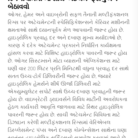
બેઠાવવો
ઓગર, હેમર અને વાઇબ્રોની સફળ તૈનાતી મલ્ટીફંક્શનલ
રિગ્સ પર અટેચમેન્ટની સ્પેસિફિકેશન્સને કેરિયર મશીનની
ક્ષમતાઓ સાથે ધ્યાનપૂર્વક મેળ આપવાની જરૂર હોય છે.
હાઇડ્રોલિક પ્રવાહ દર અને દબાણ મુખ્ય મર્યાદાઓ છે,
કારણ કે દરેક અટેચમેન્ટ પ્રકારને નિર્ધારિત કાર્યક્ષમતા
હાંસલ કરવા માટે વિશિષ્ટ હાઇડ્રોલિક પાવરની જરૂર હોય
છે. ઓગર સિસ્ટમ્સને મોટા વ્યાસની એપ્લિકેશન્સ માટે
ઘણી વાર 200 લિટર પ્રતિ મિનિટથી વધુના પ્રવાહ દર સાથે
સતત ઉચ્ચ-ટોર્ક ડિલિવરીની જરૂર હોય છે, જ્યારે
હાઇડ્રોલિક હેમર્સને શીર્ષ ઊર્જા ડિલિવરી માટે
એક્યુમ્યુલેટર સપોર્ટ સાથે ઉચ્ચ-દબાણ પ્રવાહની જરૂર
હોય છે. વાઇબ્રેટરી ડ્રાઇવર્સને વિવિધ માટીની અવરોધકતા
હેઠળ કાર્યકારી આવૃત્તિ જાળવવા માટે સ્થિર હાઇડ્રોલિક
પાવરની જરૂર હોય છે. સાચી અટેચમેન્ટ વિવિધતા માટે
ડિઝાઇન કરેલી મલ્ટીફંક્શનલ રિગ્સમાં વેરિએબલ
ડિસ્પ્લેસમેન્ટ પંપ્સ અને દબાણ કોમ્પેન્સેશન સાથેના ઘણા