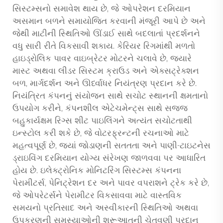
સિસ્ટમ્સનો સમાવેશ થાય છે, જે ઓપરેશન દરમિયાન
અસમાન બળને સમાયોજિત કરવાની મંજૂરી આપે છે અને
જેથી માટીની સ્થિતિઓ ઊંડાઈ સાથે બદલાતાં પ્રદર્શનને
વધુ સારી રીતે વિકસાવી શકાય. કેરિયર રિગમાંથી મળતો
હાઇડ્રોલિક પાવર વાઇબ્રેટર મોટરને ચલાવે છે, જ્યારે
માસ્ટ અથવા લીડર સિસ્ટમ ક્રાઉડ અને એક્સટ્રેક્શન
બળ, માર્ગદર્શન અને ઊર્ધ્વાધર નિયંત્રણ પ્રદાન કરે છે.
નિયંત્રિત કંપનનું સંયોજન સાથે સચોટ સ્થાનની ક્ષમતાનો
ઉપયોગ કરીને, કંપનશીલ એટેચમેન્ટ્સ સાથે સજ્જ
બહુકાર્યક્ષમ રિગ્સ શીટ પાઇલિંગને અત્યંત સચોટતાથી
ઇન્સ્ટોલ કરી શકે છે, જે વોટરફ્રન્ટની રચનાઓ માટે
મહત્વપૂર્ણ છે, જ્યાં જોડાણની સતતતા અને પાણી-ટાઇટનેસ
ડ્રાઇવિંગ દરમિયાન યોગ્ય સંરેખણ જાળવવા પર આધારિત
હોય છે. ઇલેક્ટ્રોનિક મોનિટરિંગ સિસ્ટમ્સ કંપનના
પેરામીટર્સ, પેનિટ્રેશન દર અને પાવર વપરાશને ટ્રેક કરે છે,
જે ઓપરેટર્સને પેરામીટર વિકસાવવા માટે વાસ્તવિક
સમયનો પ્રતિસાદ અને અસ્વીકારની સ્થિતિઓ અથવા
ઉપકરણની સમસ્યાઓની શરૂઆતની ચેતવણી પ્રદાન