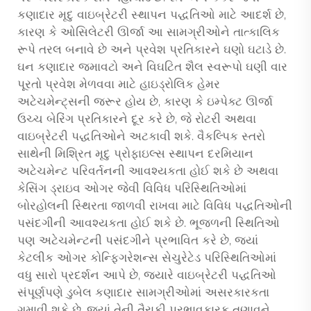
કણાદાર મૃદુ વાઇબ્રેટરી સ્થાપન પદ્ધતિઓ માટે આદર્શ છે,
કારણ કે ઓસિલેટરી ઊર્જા આ સામગ્રીઓને તાત્કાલિક
રૂપે તરલ બનાવે છે અને પ્રવેશ પ્રતિકારને ઘણો ઘટાડે છે.
ઘન કણાદાર જમાવટો અને વિઘટિત શૈલ સ્વરૂપો ઘણી વાર
પૂરતો પ્રવેશ મેળવવા માટે હાઇડ્રોલિક હેમર
અટેચમેન્ટ્સની જરૂર હોય છે, કારણ કે ઇમ્પેક્ટ ઊર્જા
ઉચ્ચ બેરિંગ પ્રતિકારને દૂર કરે છે, જે રોટરી અથવા
વાઇબ્રેટરી પદ્ધતિઓને અટકાવી શકે. વૈકલ્પિક સ્તરો
સાથેની મિશ્રિત મૃદુ પ્રોફાઇલ્સ સ્થાપન દરમિયાન
અટેચમેન્ટ પરિવર્તનની આવશ્યકતા હોઈ શકે છે અથવા
કેસિંગ ડ્રાઇવ ઓગર જેવી વિવિધ પરિસ્થિતિઓમાં
બોરહોલની સ્થિરતા જાળવી રાખવા માટે વિવિધ પદ્ધતિઓની
પસંદગીની આવશ્યકતા હોઈ શકે છે. ભૂજળની સ્થિતિઓ
પણ અટેચમેન્ટની પસંદગીને પ્રભાવિત કરે છે, જ્યાં
કેટલીક ઓગર કોન્ફિગરેશન્સ સેચુરેટેડ પરિસ્થિતિઓમાં
વધુ સારો પ્રદર્શન આપે છે, જ્યારે વાઇબ્રેટરી પદ્ધતિઓ
સંપૂર્ણપણે ડુબેલ કણાદાર સામગ્રીઓમાં અસરકારકતા
ગુમાવી શકે છે, જ્યાં તેની તૈરાકી પ્રભાવકારક તણાવને