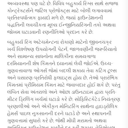
અવ્યવસ્થા પણ ઘટે છે. વિવિધ બહુકાર્ય રિગ્સ સાથે સજ્જ
કોન્ટ્રેક્ટર્સને જટિલ પ્રોજેક્ટ્સ માટે બોલી લગાવવામાં
પ્રતિસ્પર્ધાત્મક ફાયદો મળે છે, જ્યાં ફાઉન્ડેશનની
પદ્ધતિની લવચીકતા મૂલ્ય ઈન્જીનિયરિંગની તકો અથવા
જોખમ ઘટાડવાની રણનીતિઓ પ્રદાન કરે છે.
બહુકાર્ય રિગ અટેચમેન્ટના રોકાણો માટેનો જીવનચક્ર
ખર્ચ વિશ્લેષણ ઉપયોગની પેટર્ન, જાળવણીની જરૂરિયાતો
અને સામાન્ય સાધનોના માલિકીના સમયગાળા
દરમિયાનની શેષ કિંમતને ધ્યાનમાં લેવી જોઈએ. ઉચ્ચ-
ગુણવત્તાવાળા ઓગર્સ જેમાં બદલી શકાય તેવા કટિંગ ટૂલ્સ
અને ઘસારણ-પ્રતિરોધી ફ્લાઇટ્સ હોય છે, તેઓ પ્રારંભિક
કિંમતમાં પ્રીમિયમ કિંમત માટે જવાબદાર હોઈ શકે છે, પરંતુ
લંબિત સેવા અંતરાલો અને ઓછા ડાઉનટાઇમ દ્વારા પ્રતિ-
મીટર ડ્રિલિંગ ખર્ચમાં ઘટાડો કરે છે. સોફિસ્ટિકેટેડ નિયંત્રણ
પ્રણાલીઓ અને એકીકૃત મોનિટરિંગ સાથેના હાઇડ્રોલિક
હેમર્સ પાઇલ નુકસાનની દરને ઘટાડે છે અને સ્થાપનની
ગુણવત્તામાં સુધારો કરે છે, જેથી મોંઘી મરામતો અથવા