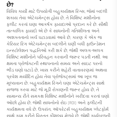
છે?
વિવિધ કાર્યો માટે ઉપયોગી બહુકાર્યક્ષમ રિગ્સ, જેમાં બદલી
શકાય તેવા એટેચમેન્ટ્સ હોય છે, તે વિશિષ્ટ મશીનોના
ફ્લીટ કરતાં ઘણા આકર્ષક ફાયદાઓ પ્રદાન કરે છે. સૌથી
તાત્કાલિક ફાયદો એ છે કે સાધનોની ગતિશીલતા અને
અશક્તતાનો ખર્ચ ઘટાડવામાં આવે છે, કારણ કે એક જ
કેરિયર રિગ એટેચમેન્ટ્સ બદલીને ઘણી બધી ફાઉન્ડેશન
ઇન્સ્ટોલેશન પદ્ધતિઓ કરી શકે છે, જેથી અલગ-અલગ
વિશિષ્ટ મશીનોને પરિવહન કરવાની જરૂર પડતી નથી. આ
ક્ષમતા પ્રોજેક્ટની સ્થાપનાનો સમય અને સાઇટ પરનો
ભીડ ઘણો ઘટાડે છે, ખાસ કરીને શહેરી વાતાવરણમાં અથવા
પ્રવેશ મર્યાદિત હોય તેવા પ્રોજેક્ટ્સમાં આ ખૂબ જ
મૂલ્યવાન છે. બહુકાર્યક્ષમ રિગને ઘણા એટેચમેન્ટ્સ સાથે
સજ્જ કરવા માટે જે મૂડી રોકાણની જરૂર હોય છે, તે
સામાન્ય રીતે સમકક્ષ વિશિષ્ટ મશીનોને ખરીદવા કરતાં ઘણો
ઓછો હોય છે, જેથી સાધનોનો રોઇ (ROI) અને ફ્લીટની
કાર્યક્ષમતા વધે છે. ઉપરાંત, ઑપરેટર્સ બહુકાર્યક્ષમ પ્લેટફોર્મ
સાથે કામ કરીને વિસ્તૃત કૌશલ્ય મેળવે છે, જેથી કાર્યબળની