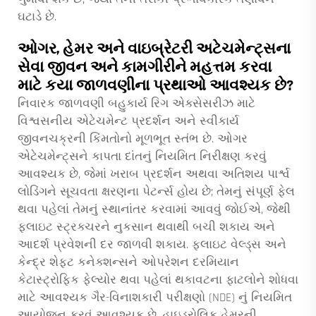
ઘટાડે છે.
ઓગર, હેમર અને વાઇબ્રેટરી અટેચમેન્ટ્સના
સેવા જીવન અને કામગીરીને મહત્તમ કરવા
માટે કયા જાળવણીના પ્રથાઓ આવશ્યક છે?
નિવારક જાળવણી બહુકાર્ય રિગ એક્સેસરીઝ માટે
વિશ્વસનીય એટેચમેન્ટ પ્રદર્શન અને સ્વીકાર્ય
જીવનચક્રની કિંમતોનો મૂળભૂત સ્તંભ છે. ઓગર
એટેચમેન્ટ્સને કાપતા દાંતનું નિયમિત નિરીક્ષણ કરવું
આવશ્યક છે, જેમાં ખરાબ પ્રદર્શન અથવા અતિશય પાર્શ્વ
લોડિંગને સૂચવતા ક્ષરણના પેટર્ન્સ હોય છે; તેમનું સંપૂર્ણ ફેલ
થવા પહેલાં તેમનું સ્થાનાંતર કરવામાં આવવું જોઈએ, જેથી
ફ્લાઇટ સ્ટ્રક્ચરને નુકસાન થવાથી બચી શકાય અને
આદર્શ પ્રવેશની દર જાળવી શકાય. ફ્લાઇટ વેલ્ડ્સ અને
કેન્દ્ર શેફ્ટ કનેક્શન્સને ઓપરેશન દરમિયાન
કેટાસ્ટ્રોફિક ફેલ્યોર થવા પહેલાં થકાવટના ફાટલોને શોધવા
માટે આવશ્યક ગૈર-વિનાશકારી પરીક્ષણો (NDE) નું નિયમિત
આયોજન કરવું આવશ્યક છે. હાઇડ્રોલિક હેમરની