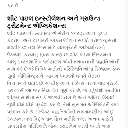
કરે છે.
શીટ પાઇલ ઇન્સ્ટોલેશન અને ગ્રાઉન્ડ
ટ્રીટમેન્ટ એપ્લિકેશન્સ
શીટ પાઇલની સ્થાપના એ મેરીન કન્સ્ટ્રક્શન, ફ્લડ
કંટ્રોલ અને ટેમ્પોરરી એક્સકેવેશન સપોર્ટ પ્રોજેક્ટ્સમાં
મલ્ટીફંક્શનલ રિગ્સ માટે વાઇબ્રેટરી અટેચમેન્ટનો
ઉપયોગ કરવાનું મુખ્ય કારણ છે. શીટ પાઇલ સિસ્ટમનો
ચાલુ ઇન્ટરલોકિંગ પ્રોફાઇલ એવી સ્થાપનાની પદ્ધતિઓની
માંગ કરે છે જે વિવિધ માટીની પરિસ્થિતિઓમાં ડિઝાઇન ડેપ્થ
સુધી એલિમેન્ટ્સને આગળ ધપાવતી વખતે લેટરલ
વિચલનને ઘટાડે છે. મલ્ટીફંક્શનલ રિગ્સ પરના વાઇબ્રેટરી
ડ્રાઇવર્સ આ જરૂરિયાતોને પૂર્ણ કરે છે, જે પહેલેથી સ્થાપિત
શીટ્સ સાથેનો સંપર્ક જાળવી રાખે છે અને અંતિમ ઉંચાઈ
સુધી ધીમે ધીમે પ્રવેશ કરે છે, તેમાં સુસંગત ઓસિલેટરી બળ
પ્રદાન કરે છે. ઇમ્પેક્ટ પદ્ધતિઓની સરખામણીમાં ઓછું
સ્થાપના બળ વિદ્યમાન ફિલ મટીરિયલ્સ અથવા શહેરી
સબસર્ફેસ પરિસ્થિતિઓમાં ડ્રાઇવિંગ કરતી વખતે ખાસ