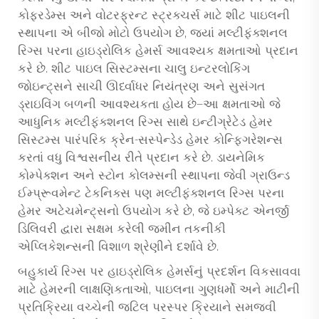
કોફરડેમ્સ અને વોટરફ્રન્ટ સ્ટ્રક્ચર્સ માટે શીટ પાઇલની
સ્થાપના એ બીજો મોટો ઉપયોગ છે, જ્યાં મલ્ટીફંક્શનલ
રિગ્સ પરના હાઇડ્રોલિક હેમર્સ આવશ્યક ક્ષમતાઓ પ્રદાન
કરે છે. શીટ પાઇલ સિસ્ટમ્સના ચાલુ ઇન્ટરલોકિંગ
જોઇન્ટ્સને સાચી ઊર્ધ્વાધર નિયંત્રણ અને સુસંગત
ડ્રાઇવિંગ બળની આવશ્યકતા હોય છે—આ ક્ષમતાઓ જે
આધુનિક મલ્ટીફંક્શનલ રિગ્સ સાથે ઇન્ટીગ્રેટેડ હેમર
સિસ્ટમ્સ પારંપરિક ક્રેન-સસ્પેન્ડેડ હેમર કોન્ફિગરેશન્સ
કરતાં વધુ વિશ્વસનીય રીતે પ્રદાન કરે છે. ડાયનેમિક
કોમ્પેક્શન અને સ્ટોન કોલમ્સની સ્થાપના જેવી ગ્રાઉન્ડ
ઈમ્પ્રૂવમેન્ટ ટેકનિક્સ પણ મલ્ટીફંક્શનલ રિગ્સ પરના
હેમર અટેચમેન્ટ્સનો ઉપયોગ કરે છે, જે ઇમ્પેક્ટ એનર્જી
ડિલિવરી દ્વારા સક્ષમ કરેલી જમીન તકનીકી
એપ્લિકેશન્સની વિશાળ શ્રેણીને દર્શાવે છે.
બહુકાર્ય રિગ્સ પર હાઇડ્રોલિક હેમર્સનું પ્રદર્શન વિકસાવવા
માટે હેમરની લાક્ષણિકતાઓ, પાઇલના ગુણધર્મો અને માટીની
પ્રતિક્રિયા વચ્ચેની જટિલ પરસ્પર ક્રિયાને સમજવી