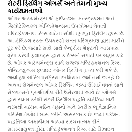
રોટરી ડ્રિલિંગ ઓગર્સ અને તેમની મુખ્ય
કાર્યક્ષમતાઓ
ઓગર અટેચમેન્ટ્સ એ ફાઉન્ડેશન કન્સ્ટ્રક્શન અને
જિયોટેક્નિકલ એપ્લિકેશન્સમાં ઉપયોગમાં લેવાતી
મલ્ટિફંક્શનલ રિગ્સ માટેના સૌથી મૂળભૂત ડ્રિલિંગ ટૂલ્સ છે.
આ હેલિકલ સ્ક્રૂ ઉપકરણો સતત પરિભ્રમણ દ્વારા માટીને
દૂર કરે છે, જ્યારે સાથે સાથે કેન્દ્રીય શેફ્ટની આસપાસ
વ્રેપ કરેલી ફ્લાઇટ્સ દ્વારા કટિંગ્સને સપાટી પર બહાર કાઢે
છે. ઓગર અટેચમેન્ટ્સ સાથે સજ્જ મલ્ટિફંક્શનલ રિગ્સ
કોન્ટિન્યુઅસ ફ્લાઇટ ઓગર ડ્રિલિંગ (CFA) કરી શકે છે,
જ્યાં ટૂલ બોરિંગ પ્રક્રિયા દરમિયાન જમીનમાં જ રહે છે,
અથવા સેગમેન્ટલ ઓગર ડ્રિલિંગ, જ્યાં ઊંડાઈ વધતાં સાથે
સેક્શન્સને પ્રગતિશીલ રીતે ઉમેરવામાં આવે છે. ઓગર્સ
દ્વારા સક્ષમ કરેલી રોટરી ડ્રિલિંગ પદ્ધતિ કોહેઝિવ માટી,
નરમથી મધ્યમ કઠિન ચટ્ટાનો અને સ્તરીય ભૂ-વૈજ્ઞાનિક
પરિસ્થિતિઓમાં ખાસ કરીને અસરકારક છે, જ્યાં પર્કશન
પદ્ધતિઓ અકાર્યક્ષમ અથવા સંરચનાત્મક રીતે
સમસ્યાયુક્ત હોય. મલ્ટિફંક્શનલ રિગ્સ માટે ડિઝાઇન