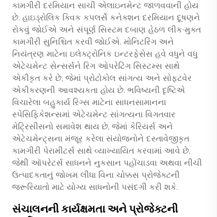
કામગીરી દરમિયાન સાચી એલાઇનમેન્ટ જાળવવાની હોય
છે. હાઇડ્રોલિક ક્વિક કપલર્સે કનેક્શન દરમિયાન દૂષણને
રોકવું જોઈએ અને સંપૂર્ણ સિસ્ટમ દબાણ હેઠળ લીક-મુક્ત
કામગીરી સુનિશ્ચિત કરવી જોઈએ. મોનિટરિંગ અને
નિયંત્રણ માટેના ઇલેક્ટ્રોનિક ઇન્ટરફેસેસ હવે વધુને વધુ
એટેચમેન્ટ સેન્સર્સને રિગ ઓપરેટિંગ સિસ્ટમ્સ સાથે
એકીકૃત કરે છે, જેમાં પ્રોટોકોલ સાંગત્ય અને સોફ્ટવેર
એકીકરણની આવશ્યકતા હોય છે. ભવિષ્યની દૃષ્ટિએ
વિચારેલા બહુકાર્ય રિગ્સ માટેના સાધનસામાનના
સ્પેસિફિકેશન્સમાં એટેચમેન્ટ સાંગત્યના વિગતવાર
મેટ્રિસીસનો સમાવેશ થાય છે, જેમાં કેરિયર્સ અને
એટેચમેન્ટ્સના મંજૂર કરેલા સંયોજનોને દસ્તાવેજીકૃત
કામગીરી પેરામીટર્સ સાથે વ્યાખ્યાયિત કરવામાં આવે છે,
જેથી ઑપરેટર્સ સાધનને નુકસાન પહોંચાડવા અથવા નીચી
ઉત્પાદકતાનું જોખમ લીધા વિના ચોક્કસ પ્રોજેક્ટની
જરૂરિયાતો માટે યોગ્ય સાધનોની પસંદગી કરી શકે.
સંચાલનની કાર્યક્ષમતા અને પ્રોજેક્ટની