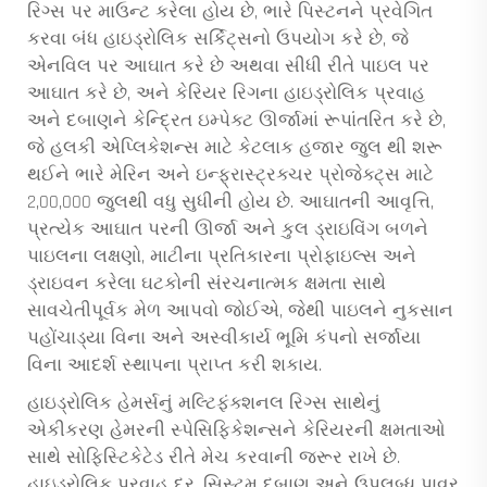
રિગ્સ પર માઉન્ટ કરેલા હોય છે, ભારે પિસ્ટનને પ્રવેગિત
કરવા બંધ હાઇડ્રોલિક સર્કિટ્સનો ઉપયોગ કરે છે, જે
એનવિલ પર આઘાત કરે છે અથવા સીધી રીતે પાઇલ પર
આઘાત કરે છે, અને કેરિયર રિગના હાઇડ્રોલિક પ્રવાહ
અને દબાણને કેન્દ્રિત ઇમ્પેક્ટ ઊર્જામાં રૂપાંતરિત કરે છે,
જે હલકી એપ્લિકેશન્સ માટે કેટલાક હજાર જુલ થી શરૂ
થઈને ભારે મેરિન અને ઇન્ફ્રાસ્ટ્રક્ચર પ્રોજેક્ટ્સ માટે
2,00,000 જુલથી વધુ સુધીની હોય છે. આઘાતની આવૃત્તિ,
પ્રત્યેક આઘાત પરની ઊર્જા અને કુલ ડ્રાઇવિંગ બળને
પાઇલના લક્ષણો, માટીના પ્રતિકારના પ્રોફાઇલ્સ અને
ડ્રાઇવન કરેલા ઘટકોની સંરચનાત્મક ક્ષમતા સાથે
સાવચેતીપૂર્વક મેળ આપવો જોઈએ, જેથી પાઇલને નુકસાન
પહોંચાડ્યા વિના અને અસ્વીકાર્ય ભૂમિ કંપનો સર્જાયા
વિના આદર્શ સ્થાપના પ્રાપ્ત કરી શકાય.
હાઇડ્રોલિક હેમર્સનું મલ્ટિફંક્શનલ રિગ્સ સાથેનું
એકીકરણ હેમરની સ્પેસિફિકેશન્સને કેરિયરની ક્ષમતાઓ
સાથે સોફિસ્ટિકેટેડ રીતે મેચ કરવાની જરૂર રાખે છે.
હાઇડ્રોલિક પ્રવાહ દર, સિસ્ટમ દબાણ અને ઉપલબ્ધ પાવર