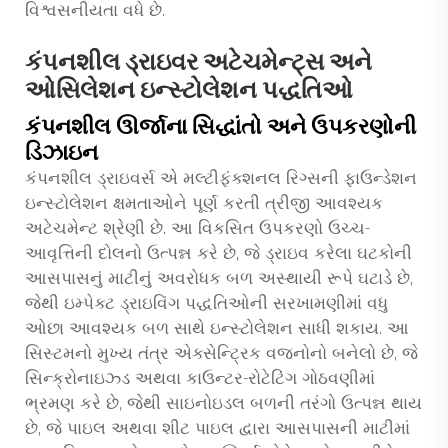
વિશ્વસનીયતા વધે છે.
કંપનશીલ ડ્રાઇવર અટેચમેન્ટ્સ અને
ઓસિલેશન ઇન્સ્ટોલેશન પદ્ધતિઓ
કંપનશીલ ઊર્જાના સિદ્ધાંતો અને ઉપકરણોની
ડિઝાઇન
કંપનશીલ ડ્રાઇવર્સ એ મલ્ટીફંક્શનલ રિગ્સની ફાઉન્ડેશન
ઇન્સ્ટોલેશન ક્ષમતાઓને પૂર્ણ કરતી ત્રીજી આવશ્યક
અટેચમેન્ટ શ્રેણી છે. આ વિકસિત ઉપકરણો ઉચ્ચ-
આવૃત્તિની દોલનો ઉત્પન્ન કરે છે, જે ડ્રાઇવ કરેલા ઘટકોની
આસપાસનું માટીનું અવરોધક બળ અસ્થાયી રૂપે ઘટાડે છે,
જેથી ઇમ્પેક્ટ ડ્રાઇવિંગ પદ્ધતિઓની સરખામણીમાં વધુ
ઓછા આવશ્યક બળ સાથે ઇન્સ્ટોલેશન સાધી શકાય. આ
સિસ્ટમનો મુખ્ય તંત્ર એક્સેન્ટ્રિક વજનોનો બનેલો છે, જે
સિન્ક્રોનાઇઝ્ડ અથવા કાઉન્ટર-રોટેટિંગ ગોઠવણીમાં
ભ્રમણ કરે છે, જેથી સાઇનોઇડલ બળની તરંગો ઉત્પન્ન થાય
છે, જે પાઇલ અથવા શીટ પાઇલ દ્વારા આસપાસની માટીમાં