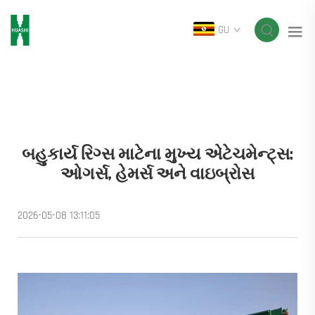
GU
બહુકાર્ય રિગ્સ માટેના મુખ્ય એટેચમેન્ટ્સ:
ઓગર્સ, હેમર્સ અને વાઇબ્રોસ
2026-05-08 13:11:05