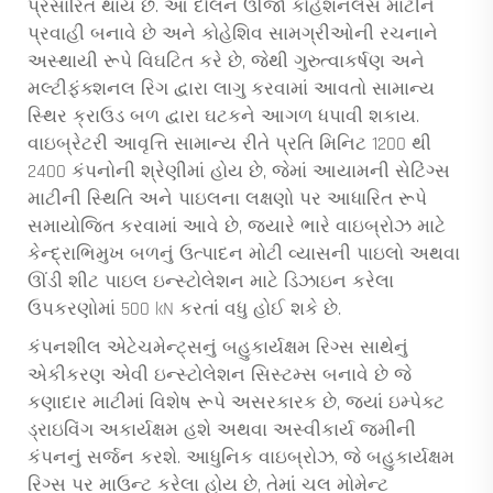
પ્રસારિત થાય છે. આ દોલન ઊર્જા કોહેશનલેસ માટીને
પ્રવાહી બનાવે છે અને કોહેશિવ સામગ્રીઓની રચનાને
અસ્થાયી રૂપે વિઘટિત કરે છે, જેથી ગુરુત્વાકર્ષણ અને
મલ્ટીફંક્શનલ રિગ દ્વારા લાગુ કરવામાં આવતો સામાન્ય
સ્થિર ક્રાઉડ બળ દ્વારા ઘટકને આગળ ધપાવી શકાય.
વાઇબ્રેટરી આવૃત્તિ સામાન્ય રીતે પ્રતિ મિનિટ 1200 થી
2400 કંપનોની શ્રેણીમાં હોય છે, જેમાં આયામની સેટિંગ્સ
માટીની સ્થિતિ અને પાઇલના લક્ષણો પર આધારિત રૂપે
સમાયોજિત કરવામાં આવે છે, જ્યારે ભારે વાઇબ્રોઝ માટે
કેન્દ્રાભિમુખ બળનું ઉત્પાદન મોટી વ્યાસની પાઇલો અથવા
ઊંડી શીટ પાઇલ ઇન્સ્ટોલેશન માટે ડિઝાઇન કરેલા
ઉપકરણોમાં 500 kN કરતાં વધુ હોઈ શકે છે.
કંપનશીલ એટેચમેન્ટ્સનું બહુકાર્યક્ષમ રિગ્સ સાથેનું
એકીકરણ એવી ઇન્સ્ટોલેશન સિસ્ટમ્સ બનાવે છે જે
કણાદાર માટીમાં વિશેષ રૂપે અસરકારક છે, જ્યાં ઇમ્પેક્ટ
ડ્રાઇવિંગ અકાર્યક્ષમ હશે અથવા અસ્વીકાર્ય જમીની
કંપનનું સર્જન કરશે. આધુનિક વાઇબ્રોઝ, જે બહુકાર્યક્ષમ
રિગ્સ પર માઉન્ટ કરેલા હોય છે, તેમાં ચલ મોમેન્ટ