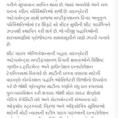
કરીને મૂલ્યવાન સાબિત થાય છે, જ્યાં અવરોધો અને ચલ
ઘનતા કઠિન પરિસ્થિતિઓ સર્જે છે. વાઇબ્રેટરી
અટેચમેન્ટ્સ સાથે સજ્જ મલ્ટીફંક્શનલ રિગ્સ અનુકૂળ
પરિસ્થિતિઓમાં દર શિફ્ટે સો મીટર સુધીની શીટ પાઇલિંગને
ઝડપથી સ્થાપિત કરી શકે છે, જે બીજી પદ્ધતિઓની
સરખામણીમાં પ્રોજેક્ટના સમયસૂચીને ઘણો ઝડપી બનાવે
છે.
શીટ પાઇલ એપ્લિકેશન્સની બહાર, વાઇબ્રેટરી
અટેચમેન્ટ્સ મલ્ટીફંક્શનલ રિગની ક્ષમતાઓને વિશિષ્ટ
ગ્રાઉન્ડ ટ્રીટમેન્ટ અને ફાઉન્ડેશન ઇન્સ્ટોલેશન
ટેકનિક્સમાં વિસ્તારે છે. માટીની ઘનતા વધારવા માટેની
વાઇબ્રો-કોમ્પેક્શન પદ્ધતિ ઓસિલેટરી ઊર્જાનો ઉપયોગ
કરે છે જેથી ગ્રેન્યુલર માટીના કણોને વધુ ઘન રચનામાં
પુનઃવ્યવસ્થિત કરી શકાય, જેથી મોટા સાઇટ ક્ષેત્રોમાં
બેરિંગ કેપેસિટી વધે અને સેટલમેન્ટની સંભાવના ઘટે.
ઓફશોર સ્ટ્રક્ચર્સ, બ્રિજ અને ઔદ્યોગિક સુવિધાઓ
માટેની મોટી વ્યાસની સ્ટીલ પાઇપ પાઇલ્સની ઇન્સ્ટોલેશન