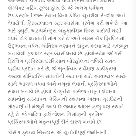
ઓગર્સમાં કાર્બાઇડ અથવા પોલીક્રિસ્ટલાઇન ડાયમંડ
કોમ્પેક્ટ કટિંગ ટૂલ્સ હોય છે, જે અલગ પર્કશન
ઉપકરણોની જરૂરિયાત વિના કઠિન ચૂનશૈલ, રેતશૈલ અને
વેધાયેલી ક્રિસ્ટલાઇન સ્ટ્રક્ચર્સમાં પ્રવેશ કરી શકે છે. આ
ભારે-ડ્યુટી અટેચમેન્ટ્સ બહુકાર્યક્ષમ રિગ્સ પાસેથી ઘણી
વધારે ટોર્ક ક્ષમતાની માંગ કરે છે અને સક્ષમ રૉક ડ્રિલિંગમાં
ઉદ્ભવતા વધેલા યાંત્રિક તણાવને સહન કરવા માટે મજબૂત
બનાવેલી ફ્લાઇટ સ્ટ્રક્ચર્સ ધરાવે છે. હોલો-સ્ટેમ ઓગર્સ
ડ્રિલિંગ પ્રક્રિયા દરમિયાન બોરહોલના તળિયે સતત
પહોંચ પ્રદાન કરે છે, જે ભૂતાત્વિક સર્વેક્ષણ કાર્યક્રમો
અથવા મોનિટરિંગ સાધનોની સ્થાપના માટે આવશ્યક સાથે-
સાથે આગળ વધવા અને નમૂના લેવાની પ્રક્રિયાઓને
સક્ષમ બનાવે છે. હોલો કેન્દ્રીય પાસેજ નમૂના લેવાના
સાધનોનું સંસ્થાપન, કેસિંગની સ્થાપના અથવા ગ્રાઉટની
ગોઠવણીની મંજૂરી આપે છે જ્યારે ઓગર હજુ પણ સ્થાને
રહે છે, જે જટિલ ફાઉન્ડેશન નિર્માણની ક્રમિક
પ્રક્રિયાઓને મહત્વપૂર્ણ રીતે સરળ બનાવે છે.
કેસિંગ ડ્રાઇવ સિસ્ટમ્સ એ ચુનોતીપૂર્ણ જમીનની