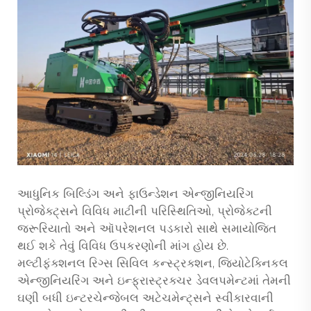
આધુનિક બિલ્ડિંગ અને ફાઉન્ડેશન એન્જીનિયરિંગ
પ્રોજેક્ટ્સને વિવિધ માટીની પરિસ્થિતિઓ, પ્રોજેક્ટની
જરૂરિયાતો અને ઑપરેશનલ પડકારો સાથે સમાયોજિત
થઈ શકે તેવું વિવિધ ઉપકરણોની માંગ હોય છે.
મલ્ટીફંક્શનલ રિગ્સ
સિવિલ કન્સ્ટ્રક્શન, જિયોટેક્નિકલ
એન્જીનિયરિંગ અને ઇન્ફ્રાસ્ટ્રક્ચર ડેવલપમેન્ટમાં તેમની
ઘણી બધી ઇન્ટરચેન્જેબલ અટેચમેન્ટ્સને સ્વીકારવાની