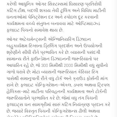
કરેલી આધુનિક ઓગર સિસ્ટમ્સમાં ઘિસારણ-પ્રતિરોધી
કટિંગ ટીથ, બદલી શકાય તેવી ટૂલિંગ અને વિવિધ માટીની
ઘનતાઓમાં પેનિટ્રેશન દર અને સ્પોઇલ દૂર કરવાની
કાર્યક્ષમતા વચ્ચે સંતુલન બનાવવા માટે ઓપ્ટિમાઇઝ્ડ
ફ્લાઇટ પિચનો સમાવેશ થાય છે.
ઓગર અટેચમેન્ટ્સની એન્જિનિયરિંગ ડિઝાઇન
બહુકાર્યક્ષમ રિગ્સના ડ્રિલિંગ પ્રદર્શન અને ઉપયોગની
શ્રેણીને સીધી રીતે પ્રભાવિત કરે છે. વ્યાસની પસંદગી
સામાન્ય રીતે ફાઉન્ડેશન ડિઝાઇનની જરૂરિયાતો પર
આધારિત રહે છે, જે 300 મિમીથી 2000 મિમીથી વધુ સુધીનો
ગાળો ધરાવે છે; મોટા વ્યાસની જરૂરિયાત કેરિયર રિગ
પાસેથી સમાનુપાતી રીતે વધુ ટોર્ક અને ક્રાઉડ ફોર્સની માંગ
રાખે છે. ફ્લાઇટ કોન્ફિગરેશન—એકલ, ડબલ અથવા ટ્રિપલ
હેલિક્સ—માટે માટીના પરિવહનની કાર્યક્ષમતા અને ટોર્કની
જરૂરિયાતોને પ્રભાવિત કરે છે, જેમાં વધુ તંગ પિચની
ફ્લાઇટ્સ ઘન સામગ્રીમાં સારું કટિંગ નિયંત્રણ પ્રદાન કરે
છે, જ્યારે વિસ્તૃત પિચની કોન્ફિગરેશન્સ ઢીલી અથવા