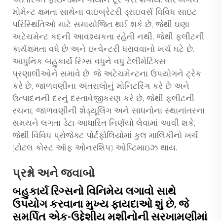
અતિરિક્ત ફાઉન્ડેશન કાર્યોને દૂર કરી શકાય. વેરિએબલ
મોમેન્ટ ક્ષમતા સાથેના વાઇબ્રેટરી ડ્રાઇવર્સ વિવિધ સાઇટ
પરિસ્થિતિઓ માટે સમાયોજિત થઈ શકે છે, જેથી ઘણા
અટેચમેન્ટ કદની આવશ્યકતા રહેતી નથી, જેથી ફ્લીટની
કાર્યક્ષમતા વધે છે અને ઇન્વેન્ટરી ધરાવવાનો ખર્ચ ઘટે છે.
આધુનિક બહુકાર્ય રિગ્સ વધુને વધુ ટેલીમેટિક્સ
પ્રણાલીઓને સમાવે છે, જે અટેચમેન્ટના ઉપયોગને ટ્રેક
કરે છે, જાળવણીના અંતરાલોનું મોનિટરિંગ કરે છે અને
ઉત્પાદનની દરનું દસ્તાવેજીકરણ કરે છે, જેથી ફ્લીટની
રચના, જાળવણીની શેડ્યૂલિંગ અને સાધનોના સ્થાનાંતરના
સમયને લગતા ડેટા-આધારિત નિર્ણયો લેવામાં આવી શકે,
જેથી વિવિધ પ્રોજેક્ટ પોર્ટફોલિયોમાં કુલ માલિકીનો ખર્ચ
(ટોટલ કોસ્ટ ઑફ ઓનરશિપ) ઓપ્ટિમાઇઝ થાય.
પ્રશ્નો અને જવાબો
બહુકાર્ય રિગ્સનો વિનિમેય લગાવો સાથે
ઉપયોગ કરવાના મુખ્ય ફાયદાઓ શું છે, જે
સમર્પિત એક-ઉદ્દેશીય મશીનોની સરખામણીમાં