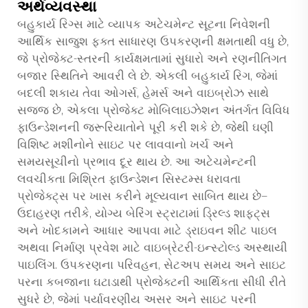
અર્થવ્યવસ્થા
બહુકાર્ય રિગ્સ માટે વ્યાપક અટેચમેન્ટ સૂટના નિવેશની
આર્થિક સાજુશ ફક્ત સાધારણ ઉપકરણની ક્ષમતાથી વધુ છે,
જે પ્રોજેક્ટ-સ્તરની કાર્યક્ષમતામાં સુધારો અને રણનીતિગત
બજાર સ્થિતિને આવરી લે છે. એકલી બહુકાર્ય રિગ, જેમાં
બદલી શકાય તેવા ઓગર્સ, હેમર્સ અને વાઇબ્રોઝ સાથે
સજ્જ છે, એકલા પ્રોજેક્ટ મોબિલાઇઝેશન અંતર્ગત વિવિધ
ફાઉન્ડેશનની જરૂરિયાતોને પૂરી કરી શકે છે, જેથી ઘણી
વિશિષ્ટ મશીનોને સાઇટ પર લાવવાનો ખર્ચ અને
સમયસૂચીનો પ્રભાવ દૂર થાય છે. આ અટેચમેન્ટની
લવચીકતા મિશ્રિત ફાઉન્ડેશન સિસ્ટમ્સ ધરાવતા
પ્રોજેક્ટ્સ પર ખાસ કરીને મૂલ્યવાન સાબિત થાય છે—
ઉદાહરણ તરીકે, યોગ્ય બેરિંગ સ્ટ્રાટામાં ડ્રિલ્ડ શાફ્ટ્સ
અને ખોદકામને આધાર આપવા માટે ડ્રાઇવન શીટ પાઇલ
અથવા નિર્માણ પ્રવેશ માટે વાઇબ્રેટરી-ઇન્સ્ટોલ્ડ અસ્થાયી
પાઇલિંગ. ઉપકરણના પરિવહન, સેટઅપ સમય અને સાઇટ
પરના કબજાના ઘટાડાથી પ્રોજેક્ટની આર્થિકતા સીધી રીતે
સુધરે છે, જેમાં પર્યાવરણીય અસર અને સાઇટ પરની