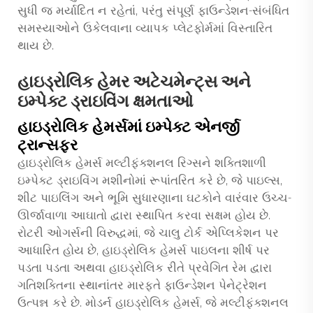
સુધી જ મર્યાદિત ન રહેતાં, પરંતુ સંપૂર્ણ ફાઉન્ડેશન-સંબંધિત
સમસ્યાઓને ઉકેલવાના વ્યાપક પ્લેટફોર્મમાં વિસ્તારિત
થાય છે.
હાઇડ્રોલિક હેમર અટેચમેન્ટ્સ અને
ઇમ્પેક્ટ ડ્રાઇવિંગ ક્ષમતાઓ
હાઇડ્રોલિક હેમર્સમાં ઇમ્પેક્ટ એનર્જી
ટ્રાન્સફર
હાઇડ્રોલિક હેમર્સ મલ્ટીફંક્શનલ રિગ્સને શક્તિશાળી
ઇમ્પેક્ટ ડ્રાઇવિંગ મશીનોમાં રૂપાંતરિત કરે છે, જે પાઇલ્સ,
શીટ પાઇલિંગ અને ભૂમિ સુધારણાના ઘટકોને વારંવાર ઉચ્ચ-
ઊર્જાવાળા આઘાતો દ્વારા સ્થાપિત કરવા સક્ષમ હોય છે.
રોટરી ઓગર્સની વિરુદ્ધમાં, જે ચાલુ ટોર્ક એપ્લિકેશન પર
આધારિત હોય છે, હાઇડ્રોલિક હેમર્સ પાઇલના શીર્ષ પર
પડતા પડતા અથવા હાઇડ્રોલિક રીતે પ્રવેગિત રેમ દ્વારા
ગતિશક્તિના સ્થાનાંતર મારફતે ફાઉન્ડેશન પેનેટ્રેશન
ઉત્પન્ન કરે છે. મોડર્ન હાઇડ્રોલિક હેમર્સ, જે મલ્ટીફંક્શનલ