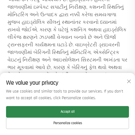
જાળવણીમાં ઇમ્પેક્ટ સપાટીનું નિરીક્ષણ, કશનની સ્થિતિનું
મોનિટરિંગ અને ઉત્પાદક દ્વારા નક્કી કરેલા સમયગાળા
મુજબ હાઇડ્રોલિક સીલનું સ્થાનાંતર કરવાનો ધ્યાનમાં
રાખવો જોઈએ, કારણ કે ઘટેલું કશનિંગ અથવા હાઇડ્રોલિક
લીકેજ ક્ષરણને ઝડપથી વેગવાન બનાવે છે અને ઊર્જા
ટ્રાન્સફરની કાર્યક્ષમતા ઘટાડે છે. વાઇબ્રેટરી ડ્રાઇવરની
જાળવણીમાં બેરિંગની સ્થિતિનું મોનિટરિંગ, એક્સેન્ટ્રિક
વેઇટનું નિરીક્ષણ અને આઇસોલેશન સિસ્ટમની અખંડતા પર
ભાર મૂકવામાં આવે છે, કારણ કે બેરિંગનું ફેલ થવો અથવા
વેઇટને નુકસાન પહોંચવો ગંભીર વાઇબ્રેશન અસંતુલન
We value your privacy
સર્જે છે, જે યુનિટને નાશ કરી શકે છે અને કેરિયર રિગને
નુકસાન પહોંચાડી શકે છે. બધા એટેચમેન્ટ્સને ઓપરેટિંગ
We use cookies and similar tools to provide our services. If you don't
કલાકો, ઉત્પાદનના કદ અને સામે આવેલી જમીનની
want to accept all cookies, click Personalize cookies.
સ્થિતિઓનું પદ્ધતિસર દસ્તાવેજીકરણ લાભ આપે છે, જેથી
Accept all
ભવિષ્યની જાળવણીનું આયોજન કરી શકાય અને ઘટકોના
સ્થાનાંતરના સમય અને સંપૂર્ણ એટેચમેન્ટના નવીનીકરણ
Personalize cookies
વચ્ચેના નિર્ણયો માટે સૂચિત માહિતી ઉપલબ્ધ થાય.