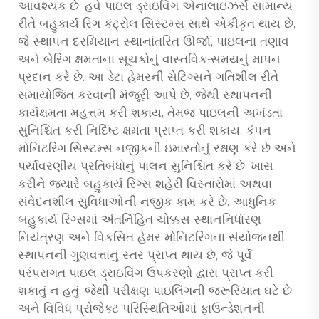
આવશ્યક છે. હવે પાઇલ ડ્રાઇવિંગ એનાલાઇઝર્સ સામાન્ય
રીતે બહુકાર્ય રિગ કંટ્રોલ સિસ્ટમ્સ સાથે એકીકૃત થાય છે,
જે સ્થાપન દરમિયાન સ્થાનાંતરિત ઊર્જા, પાઇલના તણાવ
અને બેરિંગ ક્ષમતાના સૂચકોનું વાસ્તવિક-સમયનું માપન
પ્રદાન કરે છે. આ ડેટા હેમરની સેટિંગ્સને ગતિશીલ રીતે
સમાયોજિત કરવાની મંજૂરી આપે છે, જેથી સ્થાપનની
કાર્યક્ષમતા મહત્તમ કરી શકાય, તેમજ પાઇલની અખંડતા
સુનિશ્ચિત કરી નિર્દિષ્ટ ક્ષમતા પ્રાપ્ત કરી શકાય. કંપન
મોનિટરિંગ સિસ્ટમ્સ નજીકની ઇમારતોનું રક્ષણ કરે છે અને
પર્યાવરણીય પ્રતિબંધોનું પાલન સુનિશ્ચિત કરે છે, ખાસ
કરીને જ્યારે બહુકાર્ય રિગ્સ શહેરી વિસ્તારોમાં અથવા
સંવેદનશીલ સુવિધાઓની નજીક કામ કરે છે. આધુનિક
બહુકાર્ય રિગ્સમાં અંતર્નિહિત ચોક્કસ સ્થાનનિર્ધારણ
નિયંત્રણ અને વિકસિત હેમર મોનિટરિંગના સંયોજનથી
સ્થાપનની ગુણવત્તાનું સ્તર પ્રાપ્ત થાય છે, જે પૂર્વે
પરંપરાગત પાઇલ ડ્રાઇવિંગ ઉપકરણો દ્વારા પ્રાપ્ત કરી
શકાતું ન હતું, જેથી પરીક્ષણ પાઇલિંગની જરૂરિયાત ઘટે છે
અને વિવિધ પ્રોજેક્ટ પરિસ્થિતિઓમાં ફાઉન્ડેશનની