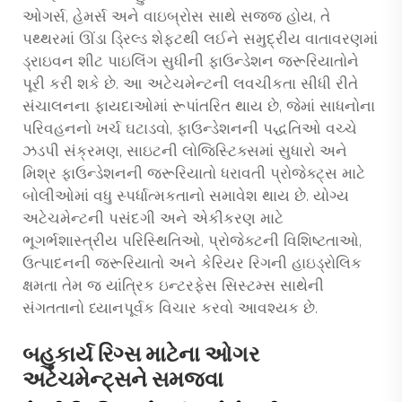
ઓગર્સ, હેમર્સ અને વાઇબ્રોસ સાથે સજ્જ હોય, તે
પથ્થરમાં ઊંડા ડ્રિલ્ડ શેફ્ટથી લઈને સમુદ્રીય વાતાવરણમાં
ડ્રાઇવન શીટ પાઇલિંગ સુધીની ફાઉન્ડેશન જરૂરિયાતોને
પૂરી કરી શકે છે. આ અટેચમેન્ટની લવચીકતા સીધી રીતે
સંચાલનના ફાયદાઓમાં રૂપાંતરિત થાય છે, જેમાં સાધનોના
પરિવહનનો ખર્ચ ઘટાડવો, ફાઉન્ડેશનની પદ્ધતિઓ વચ્ચે
ઝડપી સંક્રમણ, સાઇટની લોજિસ્ટિક્સમાં સુધારો અને
મિશ્ર ફાઉન્ડેશનની જરૂરિયાતો ધરાવતી પ્રોજેક્ટ્સ માટે
બોલીઓમાં વધુ સ્પર્ધાત્મકતાનો સમાવેશ થાય છે. યોગ્ય
અટેચમેન્ટની પસંદગી અને એકીકરણ માટે
ભૂગર્ભશાસ્ત્રીય પરિસ્થિતિઓ, પ્રોજેક્ટની વિશિષ્ટતાઓ,
ઉત્પાદનની જરૂરિયાતો અને કેરિયર રિગની હાઇડ્રોલિક
ક્ષમતા તેમ જ યાંત્રિક ઇન્ટરફેસ સિસ્ટમ્સ સાથેની
સંગતતાનો ધ્યાનપૂર્વક વિચાર કરવો આવશ્યક છે.
બહુકાર્ય રિગ્સ માટેના ઓગર
અટેચમેન્ટ્સને સમજવા