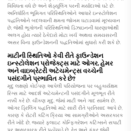
વિવિધતા વધે છે અને શેડ્યૂલિંગ પરની મર્યાદાઓ ઘટે છે.
અનિર્ધારિત ભૂમિગત પરિસ્થિતિઓને આધારે ઇન્સ્ટોલેશન
પદ્ધતિઓને બદલવાની ક્ષમતા જોખમ ઘટાડવામાં મૂલ્યવાન
છે, જેથી ભૂગોળની પરિસ્થિતિઓ ડિઝાઇનની ધારણાઓથી
અલગ હોય ત્યારે ઠેકેદારો મોટા ખર્ચ અથવા સમયસરની
અસર વિના ફાઉન્ડેશનની પદ્ધતિઓમાં સુધારો કરી શકે છે.
માટીની સ્થિતિઓ કેવી રીતે ફાઉન્ડેશન
ઇન્સ્ટોલેશન પ્રોજેક્ટ્સ માટે ઓગર, હેમર
અને વાઇબ્રેટરી અટેચમેન્ટ્સ વચ્ચેની
પસંદગીને પ્રભાવિત કરે છે?
મૃદુ લક્ષણો કોઈપણ આપેલી પરિયોજના પર બહુકાર્યક્ષમ
રિગ્સ માટે આદર્શ અટેચમેન્ટની પસંદગીને મૂળભૂત રીતે
નક્કી કરે છે. ચીકણ મૃદુ, જેમાં માટી અને ગાદ સામેલ છે,
ઓગર ડ્રિલિંગ પદ્ધતિઓ માટે સારી રીતે પ્રતિસાદ આપે છે,
કારણ કે રોટરી કટિંગ ક્રિયા આ સામગ્રીઓને અસરકારક
રીતે ખોદે છે, જ્યારે ફ્લાઇટ કોન્ફિગરેશન કટિંગ્સને સપાટી
પર અસરકારક રીતે પહોંચાડે છે. રેત અને કંકર જેવી