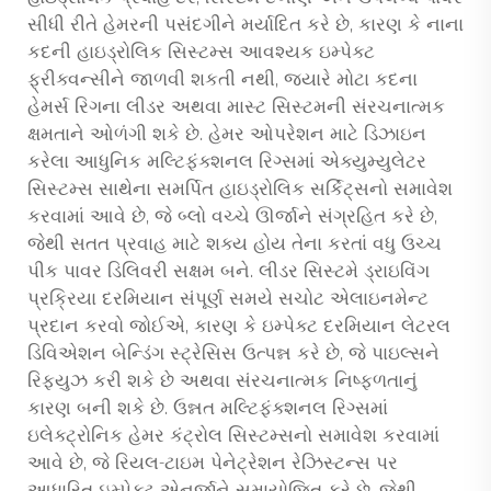
સીધી રીતે હેમરની પસંદગીને મર્યાદિત કરે છે, કારણ કે નાના
કદની હાઇડ્રોલિક સિસ્ટમ્સ આવશ્યક ઇમ્પેક્ટ
ફ્રીક્વન્સીને જાળવી શકતી નથી, જ્યારે મોટા કદના
હેમર્સ રિગના લીડર અથવા માસ્ટ સિસ્ટમની સંરચનાત્મક
ક્ષમતાને ઓળંગી શકે છે. હેમર ઓપરેશન માટે ડિઝાઇન
કરેલા આધુનિક મલ્ટિફંક્શનલ રિગ્સમાં એક્યુમ્યુલેટર
સિસ્ટમ્સ સાથેના સમર્પિત હાઇડ્રોલિક સર્કિટ્સનો સમાવેશ
કરવામાં આવે છે, જે બ્લો વચ્ચે ઊર્જાને સંગ્રહિત કરે છે,
જેથી સતત પ્રવાહ માટે શક્ય હોય તેના કરતાં વધુ ઉચ્ચ
પીક પાવર ડિલિવરી સક્ષમ બને. લીડર સિસ્ટમે ડ્રાઇવિંગ
પ્રક્રિયા દરમિયાન સંપૂર્ણ સમયે સચોટ એલાઇનમેન્ટ
પ્રદાન કરવો જોઈએ, કારણ કે ઇમ્પેક્ટ દરમિયાન લેટરલ
ડિવિએશન બેન્ડિંગ સ્ટ્રેસિસ ઉત્પન્ન કરે છે, જે પાઇલ્સને
રિફ્યુઝ કરી શકે છે અથવા સંરચનાત્મક નિષ્ફળતાનું
કારણ બની શકે છે. ઉન્નત મલ્ટિફંક્શનલ રિગ્સમાં
ઇલેક્ટ્રોનિક હેમર કંટ્રોલ સિસ્ટમ્સનો સમાવેશ કરવામાં
આવે છે, જે રિયલ-ટાઇમ પેનેટ્રેશન રેઝિસ્ટન્સ પર