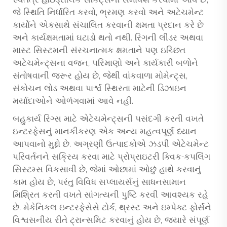
સ્વતંત્ર હાઇડ્રોલિક સર્કિટ્સનો સમાવેશ કરવામાં આવે છે,
જે સ્થિતિ નિર્ધારિત કરવો, ભ્રમણ કરવો અને અટેચમેન્ટ
કાર્યોને એકસાથે સંચાલિત કરવાની ક્ષમતા પ્રદાન કરે છે
અને કાર્યક્ષમતામાં ઘટાડો થતો નથી. રિગની લીડર અથવા
માસ્ટ સિસ્ટમની સંરચનાત્મક ક્ષમતાને પણ ઇચ્છિત
અટેચમેન્ટ્સના વજન, પરિમાણો અને કાર્યકારી બળોને
સંતોષવાની જરૂર હોય છે, જેથી વાંકવાળા મોમેન્ટ્સ,
સંકોચન લોડ અથવા પાર્શ્વ સ્થિરતા માટેની ડિઝાઇન
મર્યાદાઓને ઓળંગવામાં આવે નહીં.
બહુકાર્ય રિગ્સ માટે એટેચમેન્ટ્સની પસંદગી કરતી વખતે
ઇન્ટરફેસનું માનકીકરણ એક અન્ય મહત્વપૂર્ણ ધ્યાન
આપવાનો મુદ્દો છે. અગ્રણી ઉત્પાદકોએ ઝડપી એટેચમેન્ટ
પરિવર્તનને સક્રિય કરવા માટે પ્રોપ્રાઇટરી ક્વિક-કપલિંગ
સિસ્ટમ્સ વિકસાવી છે, જેમાં ઓછામાં ઓછું હાથે કરવાનું
કામ હોય છે, પરંતુ વિવિધ સપ્લાયર્સનું સાધનસામાન
મિશ્રિત કરતી વખતે સાંગત્યની પુષ્ટિ કરવી આવશ્યક રહે
છે. મેકેનિકલ ઇન્ટરફેસેસે ટોર્ક, થ્રસ્ટ અને ઇમ્પેક્ટ ફોર્સને
વિશ્વસનીય રીતે ટ્રાન્સમિટ કરવાનું હોય છે, જ્યારે સંપૂર્ણ