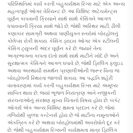
પરિસ્થિતિમાં કાર્ય કરતી બહુકાર્યક્ષમ રિગ્સ માટે એક અન્ય
મહત્વપૂર્ણ ઓગર વેરિયન્ટ છે. આ વિશિષ્ટ અટેચમેન્ટ્સ
ઘૂર્ણન કાપવાની ક્રિયાને સાથે સાથે કેસિંગને આગળ
ધપાવવાની ક્રિયા સાથે જોડે છે, જેથી અસ્થિર માટી, ઢીલી
કણાકાર સામગ્રી અથવા પાણીયુક્ત સ્તરોમાં બોરહોલનું
કોલેપ્સ રોકી શકાય. કેસિંગ ડ્રાઇવ ઓગર એક સ્ટીલની
કેસિંગ ટ્યુબની અંદર ઘૂર્ણન કરે છે, જ્યારે તેના
અગ્રભાગના કાપતા દાંતો સાથે સાથે માટીને ખોદે છે અને
સુરક્ષાત્મક કેસિંગને આગળ ધપાવે છે, જેથી ડ્રિલિંગ ફ્લુઇડ
અથવા અસ્થાયી સમર્થન પ્રણાલીઓની જરૂર વિના જ
બોરહોલની સ્થિરતા જાળવી શકાય. આ પદ્ધતિ શહેરી
વાતાવરણમાં કાર્ય કરતી બહુકાર્યક્ષમ રિગ્સ માટે અમૂલ્ય
સાબિત થાય છે, જ્યાં ભૂજળ નિયંત્રણ અને નજીકની
સંરચનાઓનું સંરક્ષણ મુખ્ય ચિંતાનો વિષય હોય છે. બકેટ
ઓગર્સ એક અન્ય વિશિષ્ટ ક્ષમતા પ્રદાન કરે છે, જેમાં
તળિયેથી ખુલ્લા કન્ટેનર્સ હોય છે જે માટીના નમૂનાઓને
એકત્રિત કરે છે અથવા બોરહોલમાંથી અવરોધોને દૂર કરે
છે, જેથી બહુકાર્યક્ષમ રિગ્સની કાર્યક્ષમતા માત્ર ડ્રિલિંગ