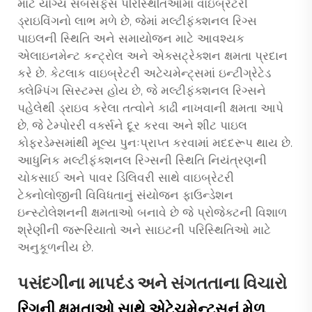
માટે યોગ્ય સબસર્ફેસ પરિસ્થિતિઓમાં વાઇબ્રેટરી
ડ્રાઇવિંગનો લાભ મળે છે, જેમાં મલ્ટીફંક્શનલ રિગ્સ
પાઇલની સ્થિતિ અને સમાયોજન માટે આવશ્યક
એલાઇનમેન્ટ કન્ટ્રોલ અને એક્સટ્રેક્શન ક્ષમતા પ્રદાન
કરે છે. કેટલાક વાઇબ્રેટરી અટેચમેન્ટ્સમાં ઇન્ટીગ્રેટેડ
ક્લેમ્પિંગ સિસ્ટમ્સ હોય છે, જે મલ્ટીફંક્શનલ રિગ્સને
પહેલેથી ડ્રાઇવ કરેલા તત્વોને કાઢી નાખવાની ક્ષમતા આપે
છે, જે ટેમ્પોરરી વર્ક્સને દૂર કરવા અને શીટ પાઇલ
કોફરડેમ્સમાંથી મૂલ્ય પુનઃપ્રાપ્ત કરવામાં મદદરૂપ થાય છે.
આધુનિક મલ્ટીફંક્શનલ રિગ્સની સ્થિતિ નિયંત્રણની
ચોકસાઈ અને પાવર ડિલિવરી સાથે વાઇબ્રેટરી
ટેક્નોલોજીની વિવિધતાનું સંયોજન ફાઉન્ડેશન
ઇન્સ્ટોલેશનની ક્ષમતાઓ બનાવે છે જે પ્રોજેક્ટની વિશાળ
શ્રેણીની જરૂરિયાતો અને સાઇટની પરિસ્થિતિઓ માટે
અનુકૂળનીય છે.
પસંદગીના માપદંડ અને સંગતતાના વિચારો
રિગની ક્ષમતાઓ સાથે એટેચમેન્ટ્સનું મેળ