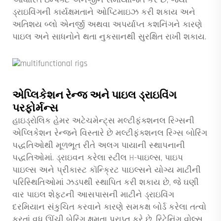
આધારિત ઇમ્પેક્ટ એનર્જીને સમાયોજિત કરે છે, જેથી
ડ્રાઇવિંગની કાર્યક્ષમતાને ઓપ્ટિમાઇઝ કરી શકાય અને
અતિશય બ્લો એનર્જી અથવા અપર્યાપ્ત કશનિંગને કારણે
પાઇલ અને સાધનોને થતા નુકસાનથી સુરક્ષિત રાખી શકાય.
એપ્લિકેશન રેન્જ અને પાઇલ ડ્રાઇવિંગ
પરફોર્મન્સ
હાઇડ્રોલિક હેમર અટેચમેન્ટ્સ મલ્ટીફંક્શનલ રિગ્સની
એપ્લિકેશન રેન્જને વિસ્તારે છે
મલ્ટીફંક્શનલ રિગ્સ
બોરિંગ
પદ્ધતિઓથી મૂળભૂત રીતે અલગ પાયાની સ્થાપનાની
પદ્ધતિઓમાં. ડ્રાઇવન કરેલા સ્ટીલ H-પાઇલ્સ, પાઇપ
પાઇલ્સ અને પ્રીકાસ્ટ કૉન્ક્રિટ પાઇલ્સને યોગ્ય માટીની
પરિસ્થિતિઓમાં ઝડપથી સ્થાપિત કરી શકાય છે, જે ઘણી
વાર પાઇલ શેફ્ટની આસપાસની માટીને ડ્રાઇવિંગ
દરમિયાન સંકુચિત કરવાને કારણે સમકક્ષ બોર્ડ કરેલા તત્વો
કરતાં વધુ ઊંચી બેરિંગ ક્ષમતા પ્રાપ્ત કરે છે. રિટેનિંગ વોલ્સ,