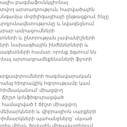
 տալիս բազմաֆունկցիոնալ
վող արտադրություն, հարվածային
անգամյա մոբիլիզացիայի ընթացքում, ինչը
րդյունավետությունը և նվազեցնում
նարար ամրացումների
րտների և ընտրության չափանիշների
րի, նախագծային ինժեներների և
ագետների համար, որոնք ձգտում են
իոնալ արտադրամեքենաների ֆլոտի
սարքավորումների ռազմավարական
րանց հիդրավլիկ հզորությամբ կամ
 հիմնականում՝ միացվող
 Ճիշտ կոնֆիգուրացված
 համալրված է ճիշտ միացվող
 մեխարկների և վիբրացիոն սարքերի
 հիմնարկների պահանջները՝ սկսած
րից մինչև ծովային միջավայրերում