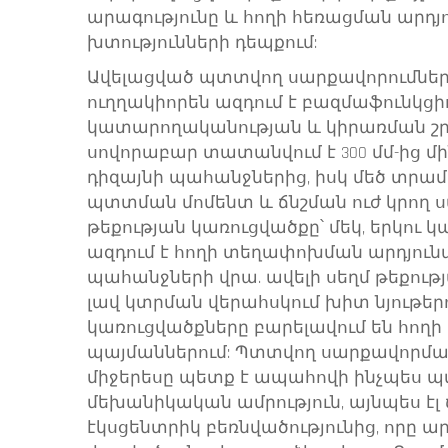
արագությունը և հողի հեռացման արդյ
խտությունների դեպքում:
Ավելացված պտտվող սարքավորումնե
ուղղակիորեն ազդում է բազմաֆունկցի
կատարողականության և կիրառման շր
սովորաբար տատանվում է 300 մմ-ից մին
դիզայնի պահանջներից, իսկ մեծ տրա
պտտման մոմենտ և ճնշման ուժ կրող 
թեքության կառուցվածքը՝ մեկ, երկու 
ազդում է հողի տեղափոխման արդյու
պահանջների վրա. ավելի սեղմ թեքութ
լավ կտրման վերահսկում խիտ նյութերու
կառուցվածքները բարելավում են հող
պայմաններում: Պտտվող սարքավորմա
միջերեսը պետք է ապահովի ինչպես
մեխանիկական ամրություն, այնպես էլ
էկսցենտրիկ բեռնվածությունից, որը ա