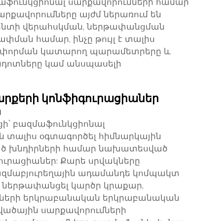
մաֆունկցիոնալ սարքավորումների համար
քավորումները այժմ ներառում են
ենտի վերահսկման, ներթափանցման
փման համար, ինչը թույլ է տալիս
 փորման կատարող պարամետրերը և
ընդոտները կամ անսպասելի
րքերի կոնֆիգուրացիաներ
ր
ի՝ բազմաֆունկցիոնալ
ն տալիս օգտագործել հիմնարկային
 խնդիրների համար նախատեսված
ւրացիաներ: Քարե սրվակները
ազմաբյուրեղային ադամանդե կոմպակտ
ն ներթափանցել կարծր կրաքար,
ների երկրաբանական երկրաբանական
վածային սարքավորումների