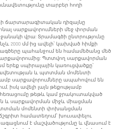
ունավետությունը տարբեր հողի
րի ճարտարագիտական դիզայնը
ոնալ սարքավորումների մեջ փորման
ջանակի վրա: Տրամագծի ընտրությունը
չև 2000 մմ-ից ավելի՝ կախված հիմքի
մագծերը պահանջում են համամեծանց մեծ
սարքավորումից: Պտտվող սարքավորման
կամ երեք սպիրալային կառուցվածքը՝
նավետության և պտտման մոմենտի
յամբ սարքավորումները ապահովում են
մ, իսկ ավելի լայն թեքությամբ
ի հեռացումը թեթև կամ ջրակուտակված
ն և սարքավորման միջև միացման
 պտտման մոմենտի փոխանցման
 ճշգրիտ համատեղում՝ խուսափելու
րագացնում է մաշվածությունը և վնասում է