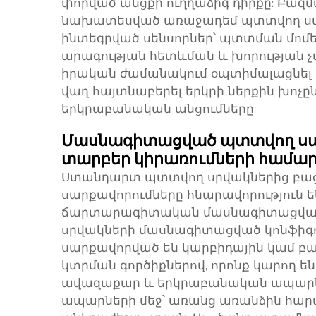
փորված անցքի ուղղաձիգ դիրքը: Բազ
նախատեսված առաջադեմ պտտվող սար
ինտեգրված սենսորներ՝ պտտման մոմ
արագության հետևման և խորության չա
իրական ժամանակում օպտիմալացնել
վաղ հայտնաբերել երկրի ներքին խոչ
երկրաբանական անցումները:
Մասնագիտացված պտտվող սա
տարբեր կիրառումների համա
Ստանդարտ պտտվող սրվակներից բաց
սարքավորումները հնարավորություն ե
ճարտարագիտական մասնագիտացված
սրվակների մասնագիտացված կոնֆիգո
սարքավորված են կարբիդային կամ բ
կտրման գործիքներով, որոնք կարող ե
ավազաքար և երկրաբանական ապար
ապարների մեջ՝ առանց առանձին հար