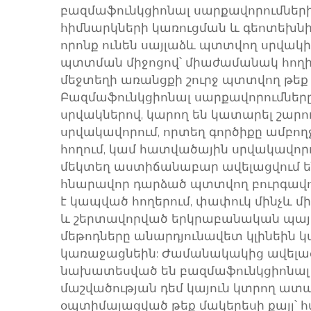
բազմաֆունկցիոնալ սարքավորումների
հիմնարկների կառուցման և գեոտեխնիկ
որոնք ունեն սայլաձև պտտվող սրվակի
պտտման միջոցով՝ միաժամանակ հողի
մեջտեղի առանցքի շուրջ պտտվող թեք 
Բազմաֆունկցիոնալ սարքավորումները
սրվակներով, կարող են կատարել շար
սրվակավորում, որտեղ գործիքը ամբողջ
հողում, կամ հատվածային սրվակավոր
մեկտեղ աստիճանաբար ավելացվում են
հնարավոր դարձած պտտվող բուրգավ
է կապված հողերում, փափուկ մինչև մ
և շերտավորված երկրաբանական պայմ
մեթոդները անարդյունավետ կլինեին 
կառաջացնեին: Ժամանակակից ավելաց
նախատեսված են բազմաֆունկցիոնալ 
մաշվածության դեմ կայուն կտրող ատա
օպտիմալացված թեք մակերեսի քայլ՝