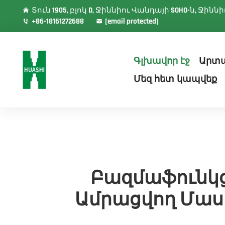
Տուն 1905, բլոկ D, Ջիննիու Վանդայի SOHO-ն, Ջի
+86-18161272688
[email protected]
Գլխավոր էջ
Արտ
Մեզ հետ կապվեք
Բազմաֆունկց
Ամրացվող Մասե