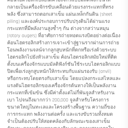
ค้อนไฮดรอลิกเปลี่ยนเครื่องจักรแบบมัลติฟังก์ชันให้
กลายเป็นเครื่องจักรขับเคลื่อนด้วยแรงกระแทกที่ทรง
พลัง ซึ่งสามารถตอกเสาเข็ม แผ่นเหล็กกันดิน (sheet
piling) และองค์ประกอบการปรับปรุงดินได้ผ่านแรง
กระแทกที่มีพลังงานสูงซ้ำๆ กัน ต่างจากสว่านหมุน
(rotary augers) ที่อาศัยการถ่ายทอดแรงบิดอย่างต่อเนื่อง
ค้อนไฮดรอลิกสร้างการเจาะเข้าสู่ฐานรากผ่านการถ่าย
โอนพลังงานจลน์จากลูกสูบหนักที่ตกหรือเร่งด้วยระบบ
ไฮดรอลิกไปยังหัวเสาเข็ม ค้อนไฮดรอลิกสมัยใหม่ที่ติด
ตั้งบนเครื่องจักรแบบมัลติฟังก์ชันใช้ระบบไฮดรอลิกแบบ
ปิดเพื่อเร่งลูกสูบหนักให้กระทบกับแผ่นรองรับ (anvil)
หรือกระทบโดยตรงกับเสาเข็ม โดยแปลงกระแสไหลและ
แรงดันไฮดรอลิกของเครื่องจักรต้นทางให้เป็นพลังงาน
กระแทกที่เข้มข้น ซึ่งมีค่าตั้งแต่ไม่กี่พันจูลสำหรับงาน
เบา ไปจนถึงมากกว่า 200,000 จูลสำหรับโครงการ
ขนาดใหญ่ในทะเลและโครงสร้างพื้นฐาน ความถี่ของ
การกระแทก พลังงานต่อครั้ง และแรงขับรวมทั้งหมด
จำเป็นต้องปรับให้สอดคล้องกับลักษณะของเสาเข็ม