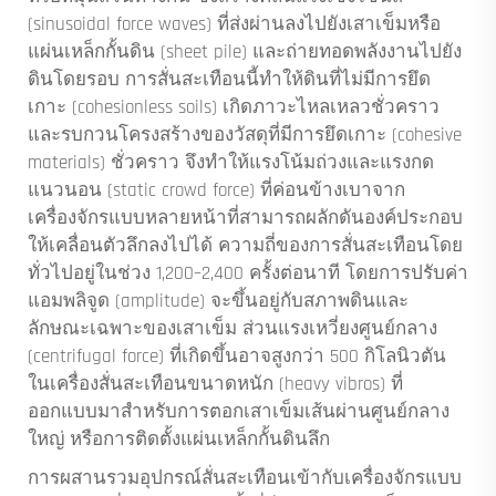
(sinusoidal force waves) ที่ส่งผ่านลงไปยังเสาเข็มหรือ
แผ่นเหล็กกั้นดิน (sheet pile) และถ่ายทอดพลังงานไปยัง
ดินโดยรอบ การสั่นสะเทือนนี้ทำให้ดินที่ไม่มีการยึด
เกาะ (cohesionless soils) เกิดภาวะไหลเหลวชั่วคราว
และรบกวนโครงสร้างของวัสดุที่มีการยึดเกาะ (cohesive
materials) ชั่วคราว จึงทำให้แรงโน้มถ่วงและแรงกด
แนวนอน (static crowd force) ที่ค่อนข้างเบาจาก
เครื่องจักรแบบหลายหน้าที่สามารถผลักดันองค์ประกอบ
ให้เคลื่อนตัวลึกลงไปได้ ความถี่ของการสั่นสะเทือนโดย
ทั่วไปอยู่ในช่วง 1,200–2,400 ครั้งต่อนาที โดยการปรับค่า
แอมพลิจูด (amplitude) จะขึ้นอยู่กับสภาพดินและ
ลักษณะเฉพาะของเสาเข็ม ส่วนแรงเหวี่ยงศูนย์กลาง
(centrifugal force) ที่เกิดขึ้นอาจสูงกว่า 500 กิโลนิวตัน
ในเครื่องสั่นสะเทือนขนาดหนัก (heavy vibros) ที่
ออกแบบมาสำหรับการตอกเสาเข็มเส้นผ่านศูนย์กลาง
ใหญ่ หรือการติดตั้งแผ่นเหล็กกั้นดินลึก
การผสานรวมอุปกรณ์สั่นสะเทือนเข้ากับเครื่องจักรแบบ