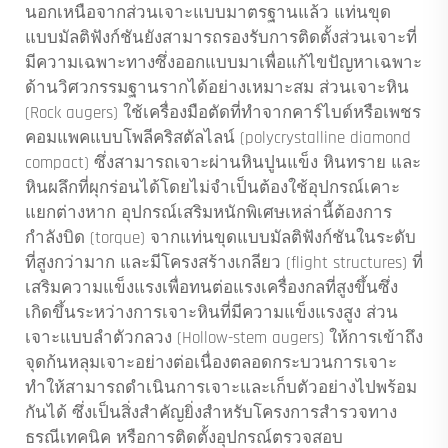
นอกเหนือจากส่วนเจาะแบบมาตรฐานแล้ว แท่นขุด
แบบมัลติฟังก์ชันยังสามารถรองรับการติดตั้งส่วนเจาะที่
มีความเฉพาะทางซึ่งออกแบบมาเพื่อแก้ไขปัญหาเฉพาะ
ด้านวิศวกรรมฐานรากได้อย่างเหมาะสม ส่วนเจาะหิน
(Rock augers) ใช้เครื่องมือตัดที่ทำจากคาร์ไบด์หรือเพชร
คอมแพคแบบโพลีคริสตัลไลน์ (polycrystalline diamond
compact) ซึ่งสามารถเจาะผ่านหินปูนแข็ง หินทราย และ
หินผลึกที่ผุกร่อนได้โดยไม่จำเป็นต้องใช้อุปกรณ์เคาะ
แยกต่างหาก อุปกรณ์เสริมหนักพิเศษเหล่านี้ต้องการ
กำลังบิด (torque) จากแท่นขุดแบบมัลติฟังก์ชันในระดับ
ที่สูงกว่ามาก และมีโครงสร้างเกลียว (flight structures) ที่
เสริมความแข็งแรงเพื่อทนต่อแรงเครื่องกลที่สูงขึ้นซึ่ง
เกิดขึ้นระหว่างการเจาะหินที่มีความแข็งแรงสูง ส่วน
เจาะแบบลำตัวกลวง (Hollow-stem augers) ให้การเข้าถึง
จุดก้นหลุมเจาะอย่างต่อเนื่องตลอดกระบวนการเจาะ
ทำให้สามารถดำเนินการเจาะและเก็บตัวอย่างไปพร้อม
กันได้ ซึ่งเป็นสิ่งสำคัญยิ่งสำหรับโครงการสำรวจทาง
ธรณีเทคนิค หรือการติดตั้งอุปกรณ์ตรวจสอบ