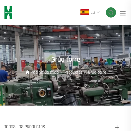
ES
Grúa torre
Página De Inicio
>
Productos
>
Grúa torre
TODOS LOS PRODUCTOS