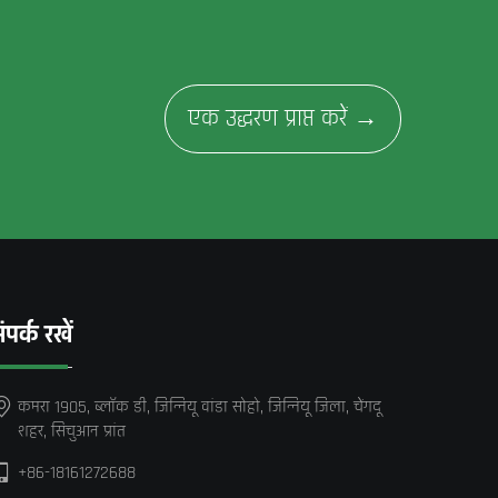
एक उद्धरण प्राप्त करें →
ंपर्क रखें
कमरा 1905, ब्लॉक डी, जिन्नियू वांडा सोहो, जिन्नियू जिला, चेंगदू
शहर, सिचुआन प्रांत
+86-18161272688