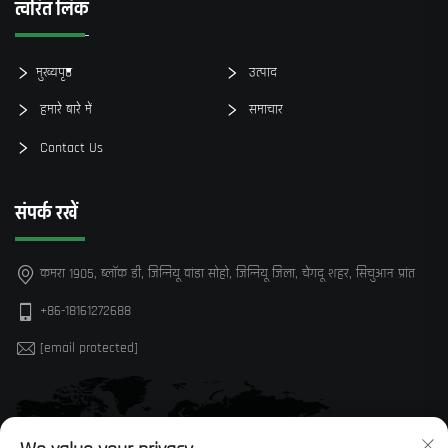
त्वरित लिंक
मुख्यपृष्ठ
उत्पाद
हमारे बारे में
समाचार
Contact Us
संपर्क रखें
कमरा 1905, ब्लॉक डी, जिन्नियू वांडा सोहो, जिन्नियू जिला, चेंगदू शहर, सिचुआन प्रांत
+86-18161272688
[email protected]