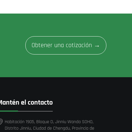
Obtener una cotización →
Mantén el contacto
Habitación 1905, Bloque D, Jinniu Wanda SOHO,
Distrito Jinniu, Ciudad de Chengdu, Provincia de