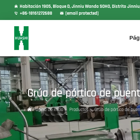
Habitación 1905, Bloque D, Jinniu Wanda SOHO, Distrito Jinni
+86-18161272688
[email protected]
Pág
Grúa de pórtico de puen
Página De Inicio
>
Productos
>
Grúa de pórtico de pue