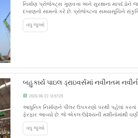
નિર્માણ પ્રોજેક્ટ્સ ગુણવત્તા અને સુરક્ષાના માપદંડોન
દબાણનો સામનો કરે છે. પ્રોજેક્ટના સમયસૂચિને સંક
ઉપકરણ ખરીદવાનો છે જે ઘણાં કાર્યોને કાર્યક્ષમતાપૂર્વક 
વધુ જુઓ
બહુકાર્ય પાઇલ ડ્રાઇવર્સમાં નવીનતમ નવી
2026-06-22 13:57:25
આધુનિક નિર્માણને પીલર ઉપકરણો પરથી પહેલાં કરતાં વધુ 
ફેરફાર આવ્યો છે, જે એકલ-ઉદ્દેશ્યની મશીનોમાંથી ઘણી 
જે વિવિધ ફો...
વધુ જુઓ