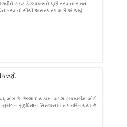
ે જાળવીને ટાઇટ ડેડલાઇન્સને પૂર્ણ કરવાના સતત
ુચિત કરવાનો સૌથી અસરકારક માર્ગ એ એવું
કરી શકે...
નીકરણો
માંગ છે. છેલ્લા દાયકામાં પાઇલ ડ્રાઇવર્સમાં મોટો
સુસંગત, બુદ્ધિમાન સિસ્ટમ્સમાં રૂપાંતરિત થયા છે