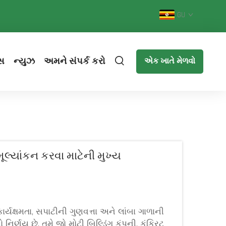
GU
સ
ન્યુઝ
અમને સંપર્ક કરો
એક ખાતે મેળવો
મૂલ્યાંકન કરવા માટેની મુખ્ય
ાર્યક્ષમતા, સપાટીની ગુણવત્તા અને લાંબા ગાળાની
ર્ણય છે. તમે જો મોટી બિલ્ડિંગ કંપની, કંક્રિટ