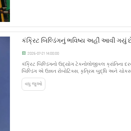
કંક્રિટ બિલ્ડિંગનું ભવિષ્ય અહીં આવી ગયુ
2026-07-21 14:00:00
કંક્રિટ બિલ્ડિંગનો ઉદ્યોગ ટેકનોલોજીકલ ક્રાંતિના દ
બિલ્ડિંગ એ ઉન્નત રોબોટિક્સ, કૃત્રિમ બુદ્ધિ અને ચો
રીતે...
વધુ જુઓ