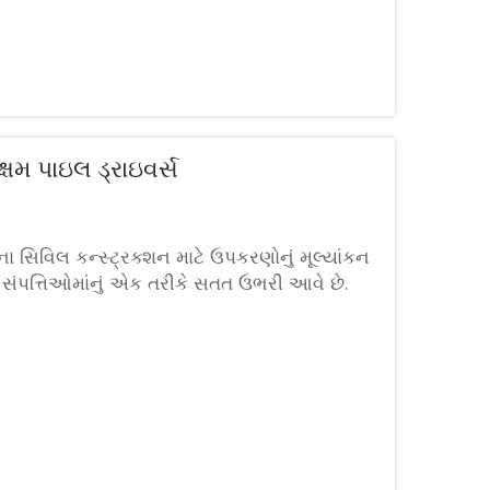
યક્ષમ પાઇલ ડ્રાઇવર્સ
ના સિવિલ કન્સ્ટ્રક્શન માટે ઉપકરણોનું મૂલ્યાંકન
ર્ણ સંપત્તિઓમાંનું એક તરીકે સતત ઉભરી આવે છે.
વે ઓવરપાસ, ઊંડા પાણીના...