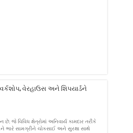
ે વર્કશોપ, વેરહાઉસ અને શિપયાર્ડને
ે, જે વિવિધ ક્ષેત્રોમાં અનિવાર્ય કામદાર તરીકે
ને ભારે સામગ્રીને ચોકસાઈ અને સુરક્ષા સાથે