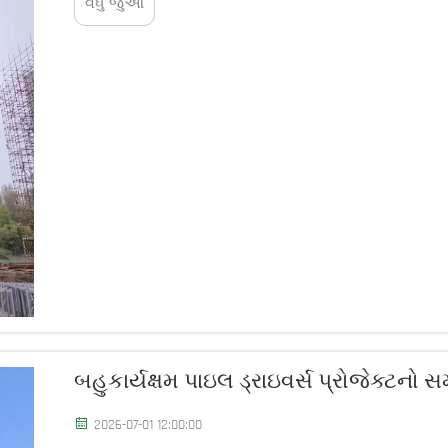
વધુ જુઓ
બહુકાર્યક્ષમ પાઇલ ડ્રાઇવર્સ પ્રોજેક્ટનો સમ
2026-07-01 12:00:00