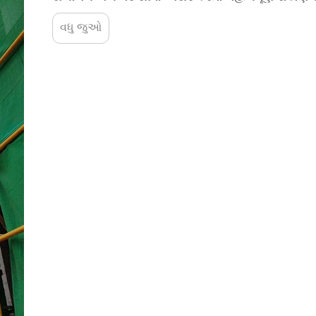
ફિનિશિંગ કોન્ટ્રેક્ટર અથવા...
વધુ જુઓ