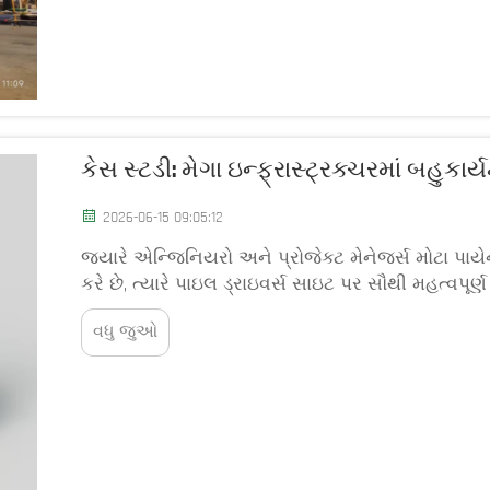
કેસ સ્ટડી: મેગા ઇન્ફ્રાસ્ટ્રક્ચરમાં બહુકાર્
2026-06-15 09:05:12
જ્યારે એન્જિનિયરો અને પ્રોજેક્ટ મેનેજર્સ મોટા પાયે
કરે છે, ત્યારે પાઇલ ડ્રાઇવર્સ સાઇટ પર સૌથી મહત્વપૂ
મેગા ઇન્ફ્રાસ્ટ્રક્ચર પ્રોજેક્ટ્સ — જેમાં બ્રિજ, હાઇ
વધુ જુઓ