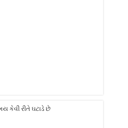
ય કેવી રીતે ઘટાડે છે