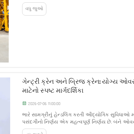
હિલાવવી, સ્થિતિમાં મૂકવી અને સંચાલિત કરવાની ક્ષમતા 
વધુ જુઓ
ગેન્ટ્રી ક્રેન અને બ્રિજ ક્રેન: યોગ્ય ઓ
માટેનો સ્પષ્ટ માર્ગદર્શિકા
2026-07-06 11:00:00
ભારે સામગ્રીનું હેન્ડલિંગ કરતી ઔદ્યોગિક સુવિધાઓ માટ
પસંદગીનો નિર્ણય એક મહત્વપૂર્ણ નિર્ણય છે. બંને ઓવર
અને નિર્માણમાં આવશ્યક ભૂમિકા ભજવે છે...