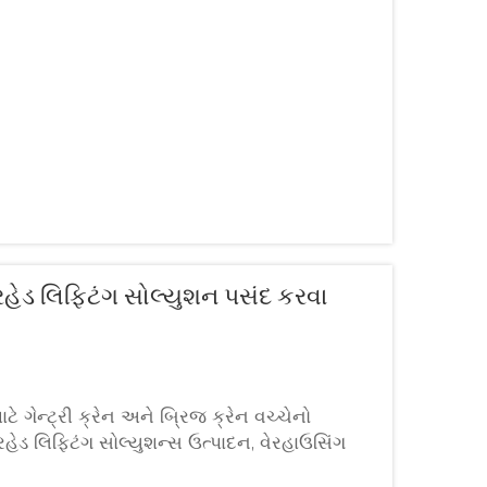
આપે છે...
વરહેડ લિફ્ટિંગ સોલ્યુશન પસંદ કરવા
ે ગેન્ટ્રી ક્રેન અને બ્રિજ ક્રેન વચ્ચેનો
હેડ લિફ્ટિંગ સોલ્યુશન્સ ઉત્પાદન, વેરહાઉસિંગ