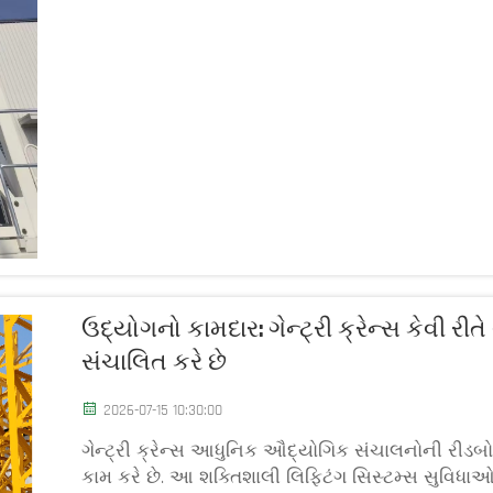
ઉદ્યોગનો કામદાર: ગેન્ટ્રી ક્રેન્સ કેવી રીત
સંચાલિત કરે છે
2026-07-15 10:30:00
ગેન્ટ્રી ક્રેન્સ આધુનિક ઔદ્યોગિક સંચાલનોની રીડબોન છ
કામ કરે છે. આ શક્તિશાલી લિફ્ટિંગ સિસ્ટમ્સ સુવિધાઓ