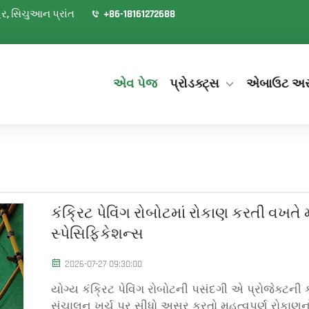
શહેર, સિચુઆન પ્રાંત
+86-18161272688
એવ પેજ
પ્રોડક્ટ્સ
એબાઉટ અ
કંક્રિટ પેવિંગ રોબોટમાં રોકાણ કરતી વખતે 
સ્પેસિફિકેશન્સ
2026-07-27 09:30:00
યોગ્ય કંક્રિટ પેવિંગ રોબોટની પસંદગી એ પ્રોજેક્ટની ક
સંચાલન ખર્ચ પર સીધો અસર કરતો મહત્વપૂર્ણ રોકાણનો નિ