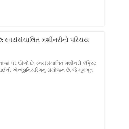
ં છે: સ્વયંસંચાલિત મશીનરીનો પરિચય
રવાજા પર ઊભો છે. સ્વયંસંચાલિત મશીનરી કંક્રિટ
કસાઈની એન્જીનિયરિંગનું સંયોજન છે, જે મૂળભૂત