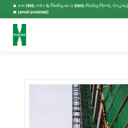
રૂમ 1905, બ્લોક D, જિન્નીયુ વાન્ડા SOHO, જિન્નીયુ જિલ્લો, ચેંગડુ 
[email protected]