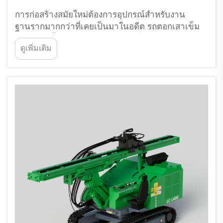
การก่อสร้างสมัยใหม่ต้องการอุปกรณ์สำหรับงาน
ฐานรากมากกว่าที่เคยเป็นมาในอดีต รถตอกเสาเข็ม
ได้พัฒนาขึ้นอย่างมากในช่วงสิบปีที่ผ่านมา โดย
ดูเพิ่มเติม
เปลี่ยนจากเครื่องจักรที่ใช้งานเฉพาะด้านหนึ่งไปเป็น
ระบบที่ปรับใช้ได้หลากหลายและชาญฉลาดยิ่งขึ้น ซึ่ง
สามารถจัดการงานได้หลายประเภท...