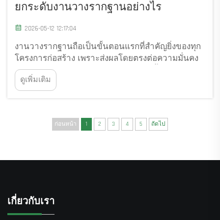
ยกระดับงานวางรากฐานอย่างไร
2026-05-12 12:17:04
งานวางรากฐานถือเป็นขั้นตอนแรกที่สำคัญยิ่งของทุก
โครงการก่อสร้าง เพราะส่งผลโดยตรงต่อความมั่นคง
ของโครงสร้าง ความสามารถในการรับน้ำหนัก และ
ดูเพิ่มเติม
เสถียรภาพในระยะยาว วิธีการติดตั้งรากฐานแบบ
ดั้งเดิมมักต้องอาศัยเครื่องจักรเฉพาะทางหลายชนิด...
ก่อนหน้า
1
2
3
4
5
ถัดไป
เกี่ยวกับเรา