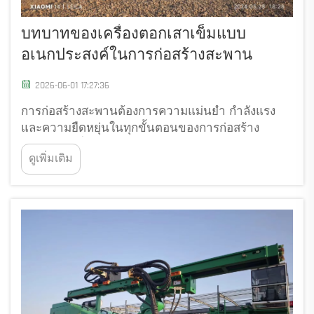
บทบาทของเครื่องตอกเสาเข็มแบบ
อเนกประสงค์ในการก่อสร้างสะพาน
2026-06-01 17:27:36
การก่อสร้างสะพานต้องการความแม่นยำ กำลังแรง
และความยืดหยุ่นในทุกขั้นตอนของการก่อสร้าง
ฐานราก เครื่องเจาะเสาเข็มแบบอเนกประสงค์จึงกลาย
ดูเพิ่มเติม
เป็นหัวใจสำคัญในการตอบสนองความต้องการเหล่านี้
โดยให้แพลตฟอร์มเดียวที่สามารถรองรับวิธีการตอก
เสาเข็มหลายแบบได้ในหลากหลายสภาพแวดล้อม...