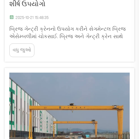
શીર્ષ ઉપયોગો
2025-10-21 15:48:35
બ્રિજ ગેન્ટ્રી ક્રેનનો ઉપયોગ કરીને સેગમેન્ટલ બ્રિજ
એસેમ્બલીમાં ચોકસાઈ. બ્રિજ અને ગેન્ટ્રી ક્રેન સાથે
સેગમેન્ટલ બ્રિજ કામગીરીનો ઉદય. આધુનિક બ્રિજ
વધુ જુઓ
અને ગેન્ટ્રી ક્રેને સેગમેન્ટલ બ્રિજ કામગીરીમાં ક્રાંતિ
લાવી છે, 2,... ની એસેમ્બલી કરવાની મંજૂરી આપી છે.