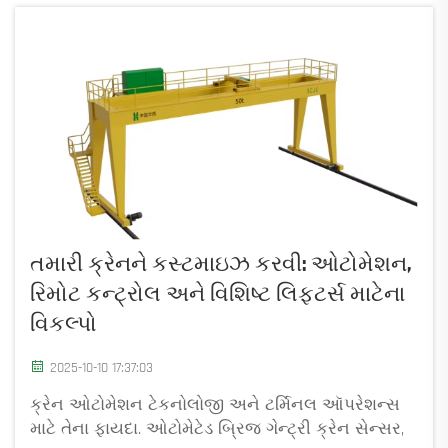
તમારી ક્રેનને કસ્ટમાઇઝ કરવી: ઓટોમેશન,
રિમોટ કન્ટ્રોલ અને વિશિષ્ટ લિફ્ટર્સ માટેના
વિકલ્પો
2025-10-10 17:37:03
ક્રેન ઓટોમેશન ટેકનોલોજી અને ટર્મિનલ ઑપરેશન્સ
માટે તેના ફાયદા. ઓટોમેટેડ બ્રિજ ગેન્ટ્રી ક્રેન સેન્સર,