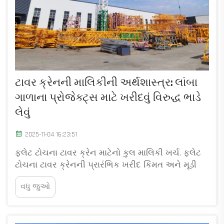
ટાવર ક્રેનની માલિકીની અર્થશાસ્ત્ર: લાંબા
ગાળાના પ્રોજેક્ટ્સ માટે ખરીદવું વિરુદ્ધ ભાડે
લેવું
2025-11-04 16:23:51
ફ્લેટ ટોચના ટાવર ક્રેન માટેનો કુલ માલિકી ખર્ચ. ફ્લેટ
ટોચના ટાવર ક્રેનની પ્રારંભિક ખરીદ કિંમત અને મૂડી
રોકાણ. ફ્લેટ ટોચની ટાવર ક્રેન ખરીદવા માટે $500,000–
વધુ જુઓ
$2.5 મિલિયનનું પ્રારંભિક રોકાણ જરૂરી છે, જે ઊંચાઈ
લેવાની ક્ષમતા પર આધારિત છે...