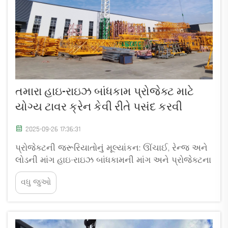
તમારા હાઇ-રાઇઝ બાંધકામ પ્રોજેક્ટ માટે
યોગ્ય ટાવર ક્રેન કેવી રીતે પસંદ કરવી
2025-09-26 17:36:31
પ્રોજેક્ટની જરૂરિયાતોનું મૂલ્યાંકન: ઊંચાઈ, રેન્જ અને
લોડની માંગ હાઇ-રાઇઝ બાંધકામની માંગ અને પ્રોજેક્ટના
સ્કોપને સમજવા કોઈપણ પ્રોજેક્ટની શરૂઆતમાંથી જ
વધુ જુઓ
હાઇ-રાઇઝ બાંધકામ માટે યોગ્ય ક્રેન મેળવવી અત્યંત
આવશ્યક છે. તેના પર આધારિત...