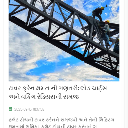
ટાવર ક્રેન ક્ષમતાની ગણતરી: લોડ ચાર્ટ્સ
અને વર્કિંગ રેડિયસની સમજ
2025-09-15 10:17:58
ફ્લેટ ટોચની ટાવર ક્રેનને સમજવી અને તેની લિફ્ટિંગ
ક્ષમતામાં ભૂમિકા. ફ્લેટ ટોચની ટાવર ક્રેનને શું