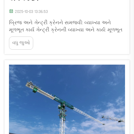
2025-10-03 13:36:53
બ્રિજ અને ગેન્ટ્રી ક્રેનને સમજવી: વ્યાખ્યા અને
મૂળભૂત કાર્ય ગેન્ટ્રી ક્રેનની વ્યાખ્યા અને કાર્ય: મૂળભૂત
ખ્યાલો સમજાવ્યા ગેન્ટ્રી ક્રેન એ મૂળરૂપે જમીન પર
વધુ જુઓ
માઉન્ટ થયેલ ટ્રેક પર ચાલતા પગ ધરાવતી મોટી લિફ્ટિંગ
મશીન છે. કારણ કે...