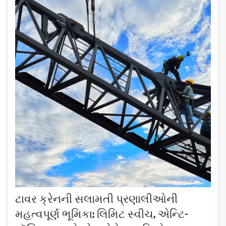
ટાવર ક્રેનની સલામતી પ્રણાલીઓની
મહત્વપૂર્ણ ભૂમિકા: લિમિટ સ્વીચ, એન્ટિ-