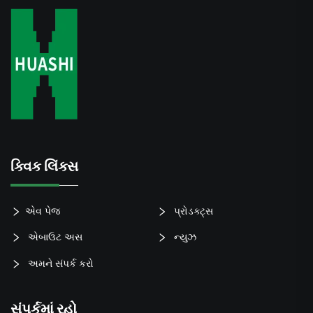
ક્વિક લિંક્સ
એવ પેજ
પ્રોડક્ટ્સ
એબાઉટ અસ
ન્યુઝ
અમને સંપર્ક કરો
સંપર્કમાં રહો