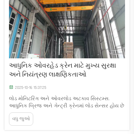
આધુનિક ઓવરહેડ ક્રેન માટે મુખ્ય સુરક્ષા
અને નિયંત્રણ લાક્ષણિકતાઓ
2025-10-16 15:37:25
લોડ મોનિટરિંગ અને ઓવરલોડ અટકાવ સિસ્ટમ્સ.
આધુનિક બ્રિજ અને ગેન્ટ્રી ક્રેનમાં લોડ સેન્સર હોય છે
જે ઉપાડાતો વજનનું સતત મોનિટરિંગ કરે છે. જો લોડ
વધુ જુઓ
ક્રેનની સુરક્ષિત ક્ષમતાના 95% નજીક પહોંચે, તો સિસ્ટમ
આપમેળે થોભી જાય ...