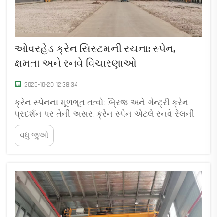
ઓવરહેડ ક્રેન સિસ્ટમની રચના: સ્પેન,
ક્ષમતા અને રનવે વિચારણાઓ
2025-10-20 12:38:34
ક્રેન સ્પેનના મૂળભૂત તત્વો: બ્રિજ અને ગેન્ટ્રી ક્રેન
પ્રદર્શન પર તેની અસર. ક્રેન સ્પેન એટલે રનવે રેલની
સેન્ટરલાઇન વચ્ચેનું આડું અંતર, જે આપણને મૂળભૂત
વધુ જુઓ
રીતે બ્રિજની લંબાઈ નક્કી કરવામાં મદદ કરે છે. ક્રેન
સ્પેન એ કેટલી દૂર ...