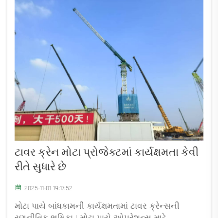
ટાવર ક્રેન મોટા પ્રોજેક્ટમાં કાર્યક્ષમતા કેવી
રીતે સુધારે છે
2025-11-01 19:17:52
મોટા પાયે બાંધકામની કાર્યક્ષમતામાં ટાવર ક્રેન્સની
રણનીતિક ભૂમિકા | મોટા પાયે ઓપરેશન્સ માટે