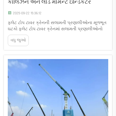
કૉલિઝન અને લોડ મોમેન્ટ ઇન્ડિકેટર
2025-09-22 15:36:12
ફ્લેટ ટોપ ટાવર ક્રેનની સલામતી પ્રણાલીઓના મૂળભૂત
ઘટકો ફ્લેટ ટોપ ટાવર ક્રેનમાં સલામતી પ્રણાલીઓનો
વિકાસ ફ્લેટ ટોપ ટાવર ક્રેન માટેની સલામતી
વધુ જુઓ
પ્રણાલીઓએ ત્યારના દિવસોથી લંબો લંબો સુધી પ્રવાસ
કર્યો છે જ્યારે બધું ઓપરેટર્સ જોઈ શકે છે અને તેઓ શું
નક્કી કરી શકે છે તેના પર આધારિત હતું...