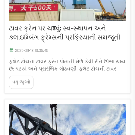
ટાવર ક્રેન પર ચढવું: સ્વ-સ્થાપન અને
ક્લાઇમ્બિંગ ફ્રેમ્સની પ્રક્રિયાની સમજૂતી
2025-09-18 10:35:45
ફ્લેટ ટોચના ટાવર ક્રેન પોતાની મેળે કેવી રીતે ઊભા થાય
છે: ઘટકો અને પ્રારંભિક ગોઠવણી. ફ્લેટ ટોચની ટાવર
ક્રેન પોતાની મેળે ઊભી રહી શકે છે, આનું કારણ એ છે કે
વધુ જુઓ
તેમાં હાઇડ્રૉલિક સિસ્ટમ બિલ્ટ-ઇન હોય છે, જે...