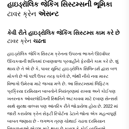
હાઇડ્રૉલિક જેકિંગ સિસ્ટમ્સની ભૂમિકા
ટાવર ક્રેન
એસન્ટ
કેવી રીતે હાઇડ્રોલિક જેકિંગ સિસ્ટમ્સ કામ કરે છે
ટાવર ક્રેન
ચઢતા
હાઇડ્રોલિક જેકિંગ સિસ્ટમ ક્રેનના ઉપરના ભાગને ઊર્ધ્વાધર
ઊંચકવાની શક્તિમાં દબાણવાળા પ્રવાહીને ફેરવીને કામ કરે છે. શું
થાય છે તે એ છે કે, પાવર યુનિટ હાઇડ્રોલિક સિલિન્ડર્સ દ્વારા બળ
મોકલે છે જે પછી ઉપર તરફ ધકેલે છે, જેથી નીચે નવા માસ્ટ
વિભાગો ઉમેરવા માટે જગ્યા મળે છે. આ સિસ્ટમ્સમાં લિફ્ટિંગ
પ્રક્રિયા દરમિયાન બાબતોને નિયંત્રણમાં રાખવા અને કોઈપણ
ખતરનાક ઓવરલોડિંગની સ્થિતિને અટકાવવા માટે દબાણ સેન્સર્સ
સાથે સુરક્ષા વાલ્વ્સ પણ આંતરિક રીતે જોડાયેલા હોય છે. 2022 માં
જારી કરાયેલા ક્રેન સેફ્ટી રિપોર્ટના ડેટાને જોતા એક મહત્વપૂર્ણ
બાબત જણાય છે - લગભગ ત્રણ ચોથાઈ ચઢતા દરમિયાન
નિષ્ફળતાઓ એટલા માટે થાય છે કારણ કે કોઈ વ્યક્તિએ