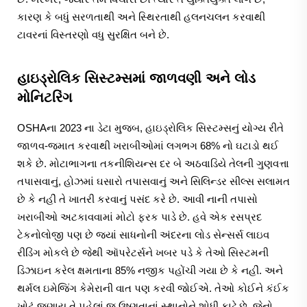
કારણ કે બધું સરળતાથી અને સ્થિરતાથી હલનચલન કરવાથી
ટાવરનાં વિસ્તરણો વધુ સુરક્ષિત બને છે.
હાઇડ્રોલિક સિસ્ટમ્સમાં જાળવણી અને લોડ
મોનિટરિંગ
OSHAના 2023 ના ડેટા મુજબ, હાઇડ્રોલિક સિસ્ટમ્સનું યોગ્ય રીતે
જાળવ-જમાત કરવાથી ખરાબીઓમાં લગભગ 68% નો ઘટાડો થઈ
શકે છે. મોટાભાગના તકનીશિયન્સ દર બે અઠવાડિયે તેલની ગુણવત્તા
તપાસવાનું, હોઝમાં ઘસારો તપાસવાનું અને સિલિન્ડર સીલ્સ સલામત
છે કે નહીં તે ખાતરી કરવાનું પસંદ કરે છે. આવી નાની તપાસો
ખરાબીઓ અટકાવવામાં મોટો ફરક પાડે છે. હવે એક રસપ્રદ
ટેકનોલોજી પણ છે જ્યાં સાધનોની અંદરના લોડ સેન્સર્સ લાઇવ
રીડિંગ મોકલે છે જેથી ઑપરેટર્સને ખબર પડે કે તેઓ સિસ્ટમની
ડિઝાઇન કરેલ ક્ષમતાના 85% નજીક પહોંચી ગયા છે કે નહીં. અને
થર્મલ ઇમેજિંગ કેમેરાની વાત પણ કરવી જોઈએ. તેઓ કોઈને કંઈક
ખોટું જણાય તે પહેલાં જ ઉષ્ણતાનાં સ્થાનોને શોધી કાઢે છે, જેનો