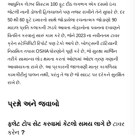
આધુનિક લેઝર સિસ્ટમ 100 ફૂટ દીઠ લગભગ એક દસમો ઇંચ
જેટલી નાની ડોલતી હિલચાલને પણ નજર રાખીને તેને સુધારે છે. દર
50 થી 60 ફૂટે ઇમારતો સાથે જોડાયેલા રચનાત્મક જોડાણો 90
માઇલ પ્રતિ કલાકની ઝડપે આવતા તોફાનોના પવનના દબાણને
વિતરિત કરવાનું સારું કામ કરે છે, જેને 2023 ના નવીનતમ ટાવર
ક્રેન સ્ટેબિલિટી રિપોર્ટ પણ ટેકો આપે છે. બોલ્ટ્સની ટાંટિયાની
નિયમિત તપાસ OSHA ધોરણોને પૂર્ણ કરે છે, જે સુરક્ષા માર્જિન
તરીકે સામાન્ય લોડ ક્ષમતા કરતાં ઓછામાં ઓછા ત્રણ ગણાની
આવશ્યકતા રાખે છે. આ પ્રકારની જાળવણી માત્ર કાગળિયા
કામગીરીનું પાલન નથી, પરંતુ તે જ છે જે સાઇટ પર દરેકને સુરક્ષિત
રાખે છે.
પ્રશ્નો અને જવાબો
ફ્લેટ ટોપ સેટ કરવામાં કેટલો સમય લાગે છે
ટાવર
ક્રેન
?