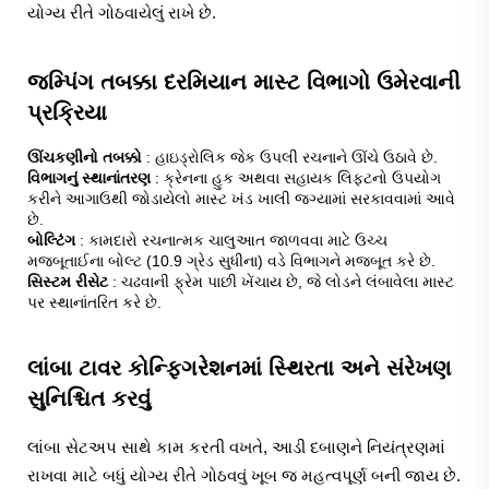
યોગ્ય રીતે ગોઠવાયેલું રાખે છે.
જમ્પિંગ તબક્કા દરમિયાન માસ્ટ વિભાગો ઉમેરવાની
પ્રક્રિયા
ઊંચકણીનો તબક્કો
: હાઇડ્રોલિક જેક ઉપલી રચનાને ઊંચે ઉઠાવે છે.
વિભાગનું સ્થાનાંતરણ
: ક્રેનના હુક અથવા સહાયક લિફ્ટનો ઉપયોગ
કરીને આગાઉથી જોડાયેલો માસ્ટ ખંડ ખાલી જગ્યામાં સરકાવવામાં આવે
છે.
બોલ્ટિંગ
: કામદારો રચનાત્મક ચાલુઆત જાળવવા માટે ઉચ્ચ
મજબૂતાઈના બોલ્ટ (10.9 ગ્રેડ સુધીના) વડે વિભાગને મજબૂત કરે છે.
સિસ્ટમ રીસેટ
: ચઢવાની ફ્રેમ પાછી ખેંચાય છે, જે લોડને લંબાવેલા માસ્ટ
પર સ્થાનાંતરિત કરે છે.
લાંબા ટાવર કોન્ફિગરેશનમાં સ્થિરતા અને સંરેખણ
સુનિશ્ચિત કરવું
લાંબા સેટઅપ સાથે કામ કરતી વખતે, આડી દબાણને નિયંત્રણમાં
રાખવા માટે બધું યોગ્ય રીતે ગોઠવવું ખૂબ જ મહત્વપૂર્ણ બની જાય છે.