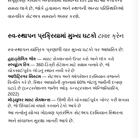
સંપૂર્ણપણે કાર્યરત બનાવવામાં સામાન્ય રીતે 28 થી 48 કલાકનો
સમય લાગે છે, જોકે હવામાન અને સ્થળની અન્ય પરિસ્થિતિઓ
વાસ્તવિક સેટઅપ સમયને અસર કરશે.
સ્વ-સ્થાપન પ્રક્રિયામાં મુખ્ય ઘટકો
ટાવર ક્રેન
સ્વ-સ્થાપન યાંત્રિક પ્રણાલી ચાર મુખ્ય ઘટકો પર આધારિત છે:
હાઇડ્રોલિક જેક
— માસ્ટ સેક્શન્સને ઉપર કરો અને લૉક કરો
સ્લ્યૂઇંગ રિંગ
— 360-ડિગ્રી રોટેશન માટે સક્ષમ બનાવે છે, જે
ચોકસાઈપૂર્વક લોડનું સ્થાન નક્કી કરે છે
આઉટ્રિગર સિસ્ટમ
— સેટઅપ અને ઑપરેશન દરમિયાન વજનને
વિતરિત કરે છે, સ્થિર આધારોની તુલનામાં 60% જેટલું જમીની દબાણ
ઘટાડે છે (ઇન્ટરનેશનલ જર્નલ ઓફ કન્સ્ટ્રક્શન એન્જિનિયરિંગ,
2022)
મૉડ્યુલર માસ્ટ સેક્શન્સ
— ઊભી રીતે ચોકસાઈપૂર્વક બોલ્ટ કરી શકાય
છે, જે ઊંચાઈમાં વધારો કરવાને ટેકો આપે છે
આ તત્વોનું યોગ્ય ગોઠવણ પ્રારંભિક સેટઅપ દરમિયાન સ્થિરતા
અને સંચાલન સુરક્ષા ખાતરી આપે છે.