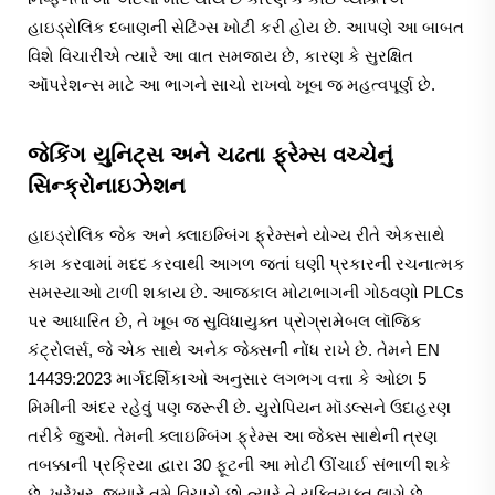
હાઇડ્રોલિક દબાણની સેટિંગ્સ ખોટી કરી હોય છે. આપણે આ બાબત
વિશે વિચારીએ ત્યારે આ વાત સમજાય છે, કારણ કે સુરક્ષિત
ઑપરેશન્સ માટે આ ભાગને સાચો રાખવો ખૂબ જ મહત્વપૂર્ણ છે.
જેકિંગ યુનિટ્સ અને ચઢતા ફ્રેમ્સ વચ્ચેનું
સિન્ક્રોનાઇઝેશન
હાઇડ્રોલિક જેક અને ક્લાઇમ્બિંગ ફ્રેમ્સને યોગ્ય રીતે એકસાથે
કામ કરવામાં મદદ કરવાથી આગળ જતાં ઘણી પ્રકારની રચનાત્મક
સમસ્યાઓ ટાળી શકાય છે. આજકાલ મોટાભાગની ગોઠવણો PLCs
પર આધારિત છે, તે ખૂબ જ સુવિધાયુક્ત પ્રોગ્રામેબલ લૉજિક
કંટ્રોલર્સ, જે એક સાથે અનેક જેક્સની નોંધ રાખે છે. તેમને EN
14439:2023 માર્ગદર્શિકાઓ અનુસાર લગભગ વત્તા કે ઓછા 5
મિમીની અંદર રહેવું પણ જરૂરી છે. યુરોપિયન મૉડલ્સને ઉદાહરણ
તરીકે જુઓ. તેમની ક્લાઇમ્બિંગ ફ્રેમ્સ આ જેક્સ સાથેની ત્રણ
તબક્કાની પ્રક્રિયા દ્વારા 30 ફૂટની આ મોટી ઊંચાઈ સંભાળી શકે
છે. ખરેખર, જ્યારે તમે વિચારો છો ત્યારે તે યુક્તિયુક્ત લાગે છે,