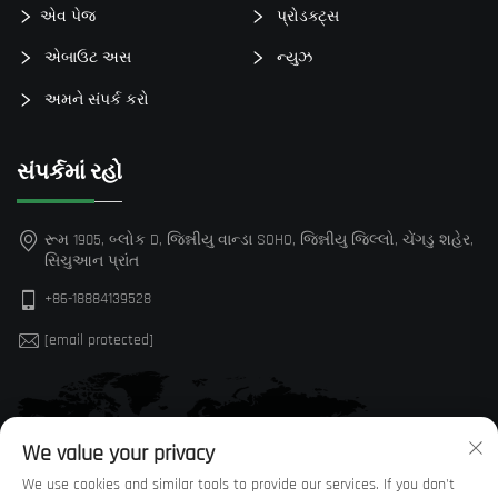
એવ પેજ
પ્રોડક્ટ્સ
એબાઉટ અસ
ન્યુઝ
અમને સંપર્ક કરો
સંપર્કમાં રહો
રૂમ 1905, બ્લોક D, જિન્નીયુ વાન્ડા SOHO, જિન્નીયુ જિલ્લો, ચેંગડુ શહેર,
સિચુઆન પ્રાંત
+86-18884139528
[email protected]
We value your privacy
We use cookies and similar tools to provide our services. If you don't