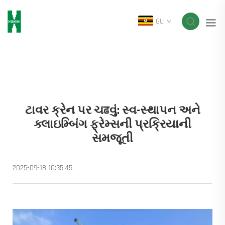
GU
ટાવર ક્રેન પર ચढવું: સ્વ-સ્થાપન અને
ક્લાઇમ્બિંગ ફ્રેમ્સની પ્રક્રિયાની
સમજૂતી
2025-09-18 10:35:45