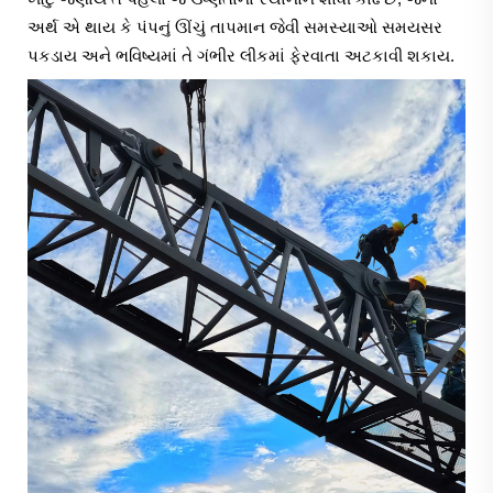
અર્થ એ થાય કે પંપનું ઊંચું તાપમાન જેવી સમસ્યાઓ સમયસર
પકડાય અને ભવિષ્યમાં તે ગંભીર લીકમાં ફેરવાતા અટકાવી શકાય.