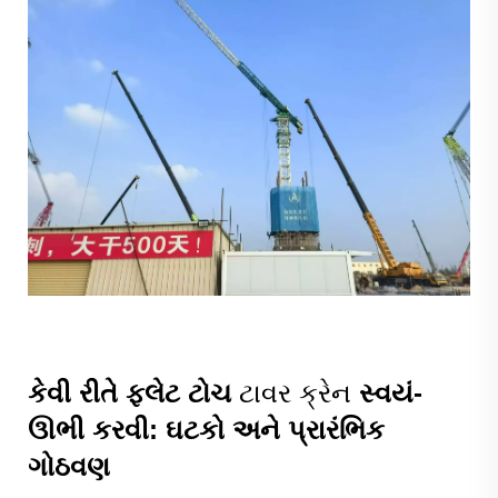
કેવી રીતે ફ્લેટ ટોચ
ટાવર ક્રેન
સ્વયં-
ઊભી કરવી: ઘટકો અને પ્રારંભિક
ગોઠવણ