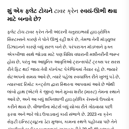
શું એક ફ્લેટ ટોચને
ટાવર ક્રેન
સ્વયં-ઊભી થવા
માટે બનાવે છે?
ફ્લેટ ટોચ
ટાવર ક્રેન
તેની અંદરની ચતુરાઇભર્યા હાઇડ્રોલિક
સિસ્ટમ્સને કારણે તે પોતે ઊભું રહી શકે છે, તેમજ તેની મૉડ્યુલર
ડિઝાઇનને કારણે બધું સરળ બને છે. પરંપરાગત મૉડલ્સને ફક્ત
એકબીજા સાથે જોડવા માટે પણ વિવિધ વધારાની મશીનરીની જરૂર
હોય છે, પરંતુ આ આધુનિક આવૃત્તિઓ ટ્રાન્સપોર્ટ ટ્રક્સ પર સરસ
રીતે ફિટ થઈ જાય તેવી કૉમ્પેક્ટ પેકેજિંગમાં તૈયાર રહે છે. જ્યારે
સેટઅપનો સમય આવે છે, ત્યારે પહેલા સ્વચાલિત રીતે ખુલ્લું પડે છે,
ત્યારબાદ રિમોટ કન્ટ્રોલ દ્વારા સ્થિરતા આપવામાં આવે છે જેથી
લાંબો હાથ (એટલે કે જીબ) અને મુખ્ય શરીર (માસ્ટ) તેમના સ્થાને
આવે છે, અને આ બધું શક્તિશાળી હાઇડ્રોલિક રૅમ્સનો ઉપયોગ
કરીને થાય છે. વીજળીના મોટર્સ બધું યોગ્ય રીતે ગોઠવાયા પછી
ફરવા અને ભારે લોડ ઉપાડવાનું કાર્ય સંભાળે છે. 2023 ના ક્રેન
સેફ્ટી ઇન્સ્ટિટ્યૂટના ડેટા મુજબ, કામના સ્થળે પહોંચ્યા પછે તેને