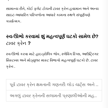
સામાન્ય રીતે, કોઈ
ફ્લેટ ટોચની ટાવર ક્રેન
હવામાન અને અન્ય
સાઇટ-આધારિત પરિબળોના આધારે કામના સ્થળે સંપૂર્ણપણે
કાર્યાત્મક.
સ્વ-ઊભો કરવામાં શું મહત્વપૂર્ણ ઘટકો સામેલ છે?
ટાવર ક્રેન
?
સ્વ-ઊભો કરવા માટે હાઇડ્રોલિક જેક, સ્લેવિંગ રિંગ્સ, આઉટ્રિગર
સિસ્ટમ્સ અને મોડ્યુલર માસ્ટ વિભાગો મહત્વપૂર્ણ ઘટકો છે.
ટાવર
ક્રેન
.
પૂર્વ :
ટાવર ક્રેન ક્ષમતાની ગણતરી: લોડ ચાર્ટ્સ અને વર્કિંગ રેડિયસની સમજ
અગલું :
ટાવર ક્રેનની સલામતી પ્રણાલીઓની મહત્વપૂર્ણ ભૂમિકા: લિમિટ સ્વીચ, એન્ટિ-કૉલિઝન અને લોડ મોમેન્ટ ઇન્ડિકેટર