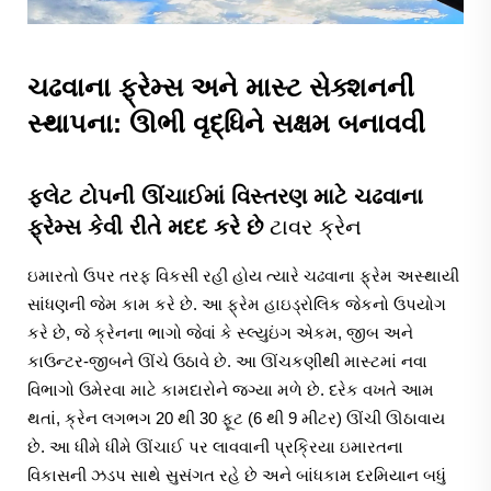
ચઢવાના ફ્રેમ્સ અને માસ્ટ સેક્શનની
સ્થાપના: ઊભી વૃદ્ધિને સક્ષમ બનાવવી
ફ્લેટ ટોપની ઊંચાઈમાં વિસ્તરણ માટે ચઢવાના
ફ્રેમ્સ કેવી રીતે મદદ કરે છે
ટાવર ક્રેન
ઇમારતો ઉપર તરફ વિકસી રહી હોય ત્યારે ચઢવાના ફ્રેમ અસ્થાયી
સાંધણની જેમ કામ કરે છે. આ ફ્રેમ હાઇડ્રોલિક જેકનો ઉપયોગ
કરે છે, જે ક્રેનના ભાગો જેવાં કે સ્લ્યુઇંગ એકમ, જીબ અને
કાઉન્ટર-જીબને ઊંચે ઉઠાવે છે. આ ઊંચકણીથી માસ્ટમાં નવા
વિભાગો ઉમેરવા માટે કામદારોને જગ્યા મળે છે. દરેક વખતે આમ
થતાં, ક્રેન લગભગ 20 થી 30 ફૂટ (6 થી 9 મીટર) ઊંચી ઊઠાવાય
છે. આ ધીમે ધીમે ઊંચાઈ પર લાવવાની પ્રક્રિયા ઇમારતના
વિકાસની ઝડપ સાથે સુસંગત રહે છે અને બાંધકામ દરમિયાન બધું